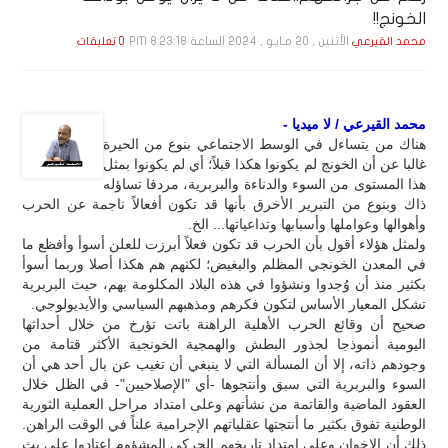
الخونج!!
الأثنين , 20 مـايـو , 2024 الساعة 8:23:18 PM
محمد القيرعي
0 تعليقات
محمد القيرعي / لا ميديا -
هناك من يتساءل في الوسط الاجتماعي بنوع من الحيرة
غالبا عن أن الخونج لم يكونوا هكذا قبلاً؛ أي لم يكونوا بمثل
هذا المستوى من السوء والدناءة والبربرية، مردفا تساؤله
ذاك وبنوع من التبرير الأخرق بأنها قد تكون أفعالاً ناجمة عن الحرب
وأهوالها وعواملها وأسبابها وتداعياتها... الخ.
ولمثل هؤلاء أقول بأن الحرب قد تكون فعلاً أبرزت للعلن أسوأ وأفظع ما
في المعدن الخونجي المظلم والبغيض؛ لكنهم هم هكذا أصلا وربما أسوأ
بكثير منذ أن وُجدوا ونشؤوا في هذه البلاد المكلومة بهم، حيث البربرية
تشكل المعيار الأساس لتكون فكرهم ومذهبهم السياسي والأيديولوجي.
صحيح أن وقائع الحرب الأهلية الراهنة باتت تؤرخ من خلال أحداثها
اليومية أنموذجا لجذور البطش والهمجية الخونجية الأكثر قتامة من
وجودهم ذاته، إلا أن المسألة التي لا ينبغي أن تغيب عن بال أحد هي أن
السوء والبربرية التي سبق وأنتجوها -أي "الإصلاحيين"- في الظل خلال
العقود الماضية والقاتمة من نشأتهم وعلى امتداد مراحل العملية الثورية
الوطنية تفوق بكثير ما أنتجتها عقلياتهم الإجرامية علناً في الوقت الراهن.
ذلك أن الإخوان وعلى امتداد تاريخهم الحركي المشؤوم اعتادوا على بث