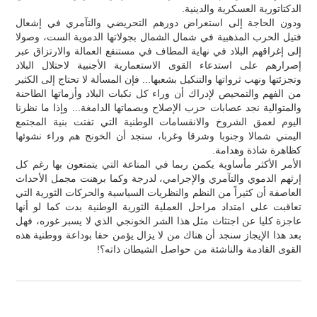
الدكتاتورية العسكرية والدينية.
ودون الحاجة إلى استعراض دورهم التحريضي والتآمري في إشعال
فتيل الحرب المذهبية في شمال الشمال بجولاتها الدموية الست، وصولا
إلى إغراقهم البلاد في نهاية المطاف في مستنقع العمالة والارتزاق عبر
إصرارهم على استدعاء القوى الاستعمارية الأجنبية لاحتلال البلاد
وتجزئتها ونهب ثرواتها والتنكيل بشعبها... فإن المسألة لا تحتاج إلى الكثير
من الفهم والتمحيص لإدراك أن وراء كل نكبات البلاد وأزماتها الطاحنة
والمتوالية نجد عصابات حزب الإصلاح وبصماتها الدامغة... وإذا ما نظرنا
اليوم لعمق الشروخ والانقسامات الوطنية التي تفتت بنية المجتمع
اليمني شمالا وجنوبا وشرقا وغربا، سنجد أن الخونج هم وراء نشوئها
كظاهرة شاذة وهدامة.
الأمر الأكثر مأساوية يكمن ربما في المناعة التي يتمتعون بها رغم كل
إرثهم الدموي والتآمري والإجرامي، لدرجة وكما برهنت مجمل الأحداث
العاصفة أن كثيراً من النظم والنظريات السياسية والحركات الثورية التي
تعاقبت على امتداد مراحل العملية الثورية الوطنية بدت كما لو أنها
عاجزة كليا عن اجتثاث مثل هذا الشر الخونجي الذي لا يسبر غوره، فهل
بعد هذا الإيجاز سنجد أن هناك من لا يزال يؤمن حقا بوداعة ووطنية هذه
القوى القادمة والناشئة من حواصل الشيطان ذاته؟!