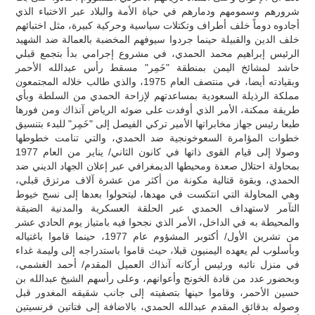
شرورهم وسمومهم ودمارهم في حياة الأمة والبلاد عبر الاختباء الذي
أجادوه دوماً خلف أطراف وتكتلات سياسية وحركية كبيرة، مثل اختبائهم
خلف الدين والقبيلة حينما جردوا سيوفهم المخضبة بالعمالة ضد الشهيد
الرئيس إبراهيم محمد الحمدي، في مشروع إجرامي بدأ بتجمع قبلي
حاشد لمشائخ اليمن بمنطقة "خَمِر" مسقط رأس عبدالله الأحمر
وبقيادته أيضا، في منتصف العام 1975، والذي طالب خلاله المجتمعون
مملكة الرذيلة السعودية بمساعدتهم لإزاحة الحمدي من السلطة وبأي
طريقة ممكنة، الأمر الذي أوفدت على ضوئه الرياض آنذاك ومن فورها
طبعا رئيس جهاز مخابراتها الأمير تركي الفيصل إلى "خَمِر" للبدء بتنسيق
خطوات المؤامرة السعوخونجية ضد الحمدي، والتي تنامت خطوطها
وصولا إلى قيام القوى ذاتها في كانون الثاني/ يناير من العام 1977
بمحاولة احتلال صعدة ومحيطها الديمغرافي عبر إعلان الجهاد الديني ضد
الحمدي، وبقوة قتالية مكونة من أكثر من عشرة آلاف مرتزق قبلي،
وهي المحاولة التي انتكست في مهدها، ليتحولوا بعدها إلى نسج خيوط
التآمر لاستهداف الحمدي عبر الحلقة العسكرية والمدنية الضيقة
والمحيطة به في الداخل، الأمر الذي نجحوا فيه بامتياز يوم الحادي عشر
من تشرين الأول/ أكتوبر المشؤوم عام 1977، حينما قاموا باغتياله
وبأسلوب لم يعهده اليمنيون قبلا، حيث قاموا باستدراجه إلى وليمة غداء
في منزل نائبه ورئيس أركانه آنذاك العميل المقدم/ أحمد الغشمي،
وبحضور عدد من قادة الخونج وأعوانهم، وعلى رأسهم الشيخ عبدالله بن
حسين الأحمر، وقاموا حينها بتصفيته إلى جانب شقيقه المغدور قبل
وصوله بدقائق المقدم عبدالله الحمدي، بالاضافة إلى فتاتين فرنسيتين