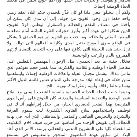
الحياة الوطنية إجمالا.
ولكم أن تتخيلوا معي ماذا لو كان قُدِّر للحمدي حكم البلاد لعقد زمني
واحد فقط دون وجود الخونج من حوله، إلى أي مدى كان يمكن أن
يأخذنا في مصاف التقدم والحداثة والاستقرار الوطني، لولا الخونج،
الذين شكلوا في عهده أكبر وأبرز حجرات العثرة الماثلة أمام تطلعاته
الوطنية المثلى والخلاقة. وما حدث مع الشهيد إبراهيم الحمدي لا يشكل
في الواقع سوى أنموذج ضئيل لمدى وكارثية أفعالهم التي توالت ولا
تزال حتى هذه اللحظة التي نكافح فيها على وجه التحديد للتصدي لإرثهم
الممزوج بالدم والرعب والوحشية.
فخلال حقبة ما بعد الحمدي، ظل الإخوان المهيمنين الفعليين على
مفاصل الحياة الوطنية والثقافية والفكرية، مما يفسر حجم نفوذهم الذي
تنامى مذاك ليشمل مجمل الحياة والعلاقات الوطنية إجمالا، وليساهموا
ممن خلاله في إبقاء البلاد مدرجة على الدوام ضمن قائمة الدول الأكثر
بؤسا وتخلفا وفاقة وأمية وتعثرا ودكتاتورية... الخ.
وحينما حانت لحظة الحداثة الحقيقية بالنسبة للشعب اليمني مع انبلاج
عصر الوحدة والتعددية السياسية والمدنية، كان الخونج على رأس القوى
المتربصة بهذا المنجز الحضاري الجبار، من خلال إفراطهم آنذاك في
توظيف واستخدامهم سلاح الفتاوى التكفيرية لبث سموم الفرقة
والتشرذم والتحريض الطائفي والمذهبي والمناطقي الذي أدى في نهاية
المطاف إلى تقويض الوحدة من أساسها عبر حرب صيف 94م الانقلابية،
ثم القضاء كليا على المشروع المدني والحداثي برمته، الأمر الذي أعاد
البلاد إلى سابق عهدها الماضيوي المتحجر والمغموس في مستنقع