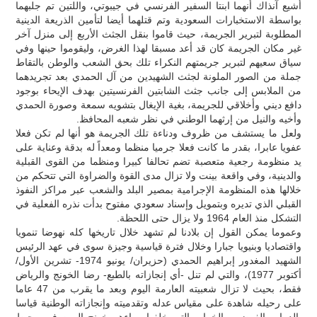
أشيع آنذاك أنهما ابنتا السفير الفرنسي في جيبوتي، واللتين تم جلبهما
بواسطة الاستخبارات السعودية وتم قتلهما أيضا لتأمين الذريعة الدينية
المطلوبة لتبرير الجريمة، حيث قاموا بنقل الجثث الأربع إلى منزل آخر
غير مكان الجريمة كان قد أعد مسبقا لهذا الغرض، وليقوموا حينها وفي
سياق سعيهم لتبرير جريمتهم النكراء تلك بحق الشعب والوطن بالتقاط
جملة من الصور الملونة لجثث الشهيدين من آل الحمدي بعد تجريدهما
من الملابس إلى جانب جثث الشابتين الفرنسيتين بهدف الإيحاء بوجود
دافع ديني وأخلاقي للجريمة، بغية الإيغال بتشويه سمعة وصورة الحمدي
وأخيه والنيل من إرثهما الوطني في نظر شعبه المحافظ.
ولعل ما يستشف من ظروف ودناءة تلك الجريمة هو أنها لم تكن فعلا
عفويا عابرا، بقدر ما كانت فعلا جرميا منظما ومعداً له بدقة وعناية على
يد منظومة رجعية متعصبة تضم تحالفا كبيرا ومنظما من القوى القبلية
والدينية، وفي واقعة بينت ولا تزال مدى القوة والضراوة التي تتحكم من
خلالها هذه المنظومة الإجرامية بمصير البلد والشعب عبر مراكز النفوذ
القبلي الذي تديره وبتمويل وإسناد سعودي مفتوح بدأت نذره الفعلية في
التشكل منذ العام 1964 ولا يزال حتى اللحظة.
وعموما يمكن القول إن بلادنا لم تشهد خلال تاريخها كله نهوضا تنمويا
واقتصاديا وبنيويا جبارا وخلال فترة قياسية وجيزة سوى في عهد الرئيس
الشهيد المغدور إبراهيم الحمدي (حزيران/ يونيو 1974- تشرين الأول/
أكتوبر 1977)، والتي لم تنل -أي إنجازاته بالطبع- رضا الخونج والرياض
فقط، بحيث لا تزال شعبيته العارمة اليوم وبعد ما يقرب من 47 عاما
على رحيله شاهدة على مقياس عدله وتقدميته وإنجازاته الوطنية قياسا
بالدمار والفوضى والخراب التي خلفها وراءهم خونج اليمن في محيط