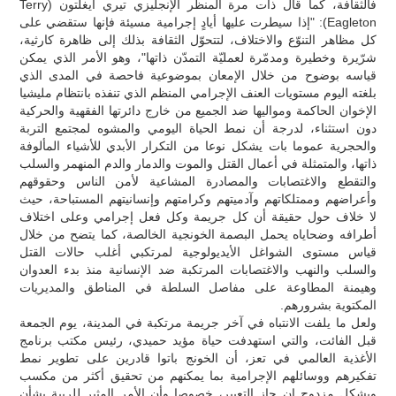
فالثقافة، كما قال ذات مرة المنظر الإنجليزي تيري ايغلتون (Terry
Eagleton): "إذا سيطرت عليها أيادٍ إجرامية مسيئة فإنها ستقضي على
كل مظاهر التنوّع والاختلاف، لتتحوّل الثقافة بذلك إلى ظاهرة كارثية،
شرّيرة وخطيرة ومدمّرة لعمليّة التمدّن ذاتها"، وهو الأمر الذي يمكن
قياسه بوضوح من خلال الإمعان بموضوعية فاحصة في المدى الذي
بلغته اليوم مستويات العنف الإجرامي المنظم الذي تنفذه بانتظام مليشيا
الإخوان الحاكمة ومواليها ضد الجميع من خارج دائرتها الفقهية والحركية
دون استثناء، لدرجة أن نمط الحياة اليومي والمشوه لمجتمع التربة
والحجرية عموما بات يشكل نوعا من التكرار الأبدي للأشياء المألوفة
ذاتها، والمتمثلة في أعمال القتل والموت والدمار والدم المنهمر والسلب
والتقطع والاغتصابات والمصادرة المشاعية لأمن الناس وحقوقهم
وأعراضهم وممتلكاتهم وآدميتهم وكرامتهم وإنسانيتهم المستباحة، حيث
لا خلاف حول حقيقة أن كل جريمة وكل فعل إجرامي وعلى اختلاف
أطرافه وضحاياه يحمل البصمة الخونجية الخالصة، كما يتضح من خلال
قياس مستوى الشواغل الأيديولوجية لمرتكبي أغلب حالات القتل
والسلب والنهب والاغتصابات المرتكبة ضد الإنسانية منذ بدء العدوان
وهيمنة المطاوعة على مفاصل السلطة في المناطق والمديريات
المكتوية بشرورهم.
ولعل ما يلفت الانتباه في آخر جريمة مرتكبة في المدينة، يوم الجمعة
قبل الفائت، والتي استهدفت حياة مؤيد حميدي، رئيس مكتب برنامج
الأغذية العالمي في تعز، أن الخونج باتوا قادرين على تطوير نمط
تفكيرهم ووسائلهم الإجرامية بما يمكنهم من تحقيق أكثر من مكسب
وبشكل مزدوج إن جاز التعبير، خصوصا وأن الأمر المثير للريبة بشأن