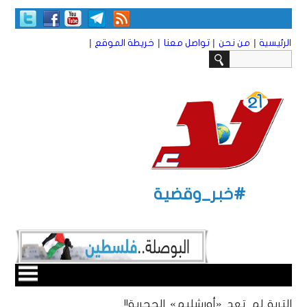
|
|
|
|
الرئيسية
من نحن
تواصل معنا
خريطة الموقع
#خبر_وقضية
التربة..لم تعد «أورشليم» الحجرية!!