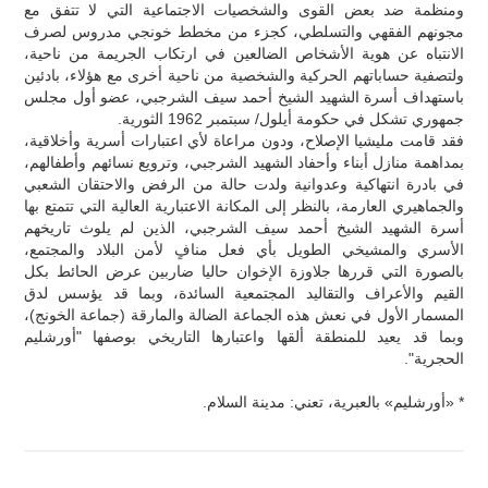
ومنظمة ضد بعض القوى والشخصيات الاجتماعية التي لا تتفق مع
مجونهم الفقهي والتسلطي، كجزء من مخطط خونجي مدروس لصرف
الانتباه عن هوية الأشخاص الضالعين في ارتكاب الجريمة من ناحية،
ولتصفية حساباتهم الحركية والشخصية من ناحية أخرى مع هؤلاء، بادئين
باستهداف أسرة الشهيد الشيخ أحمد سيف الشرجبي، عضو أول مجلس
جمهوري تشكل في حكومة أيلول/ سبتمبر 1962 الثورية.
فقد قامت مليشيا الإصلاح، ودون مراعاة لأي اعتبارات أسرية وأخلاقية،
بمداهمة منازل أبناء وأحفاد الشهيد الشرجبي، وترويع نسائهم وأطفالهم،
في بادرة انتهاكية وعدوانية ولدت حالة من الرفض والاحتقان الشعبي
والجماهيري العارمة، بالنظر إلى المكانة الاعتبارية العالية التي تتمتع بها
أسرة الشهيد الشيخ أحمد سيف الشرجبي، الذين لم يلوث تاريخهم
الأسري والمشيخي الطويل بأي فعل منافٍ لأمن البلاد والمجتمع،
بالصورة التي قررها جلاوزة الإخوان حاليا ضاربين عرض الحائط بكل
القيم والأعراف والتقاليد المجتمعية السائدة، وبما قد يؤسس لدق
المسمار الأول في نعش هذه الجماعة الضالة والمارقة (جماعة الخونج)،
وبما قد يعيد للمنطقة ألقها واعتبارها التاريخي بوصفها "أورشليم
الحجرية".
* «أورشليم» بالعبرية، تعني: مدينة السلام.