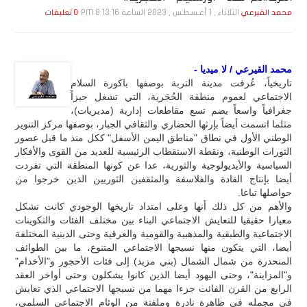
الثلاثاء , 1 أغـسـطـس , 2023 الساعة 8:13:16 PM
محمد القيرعي
0 تعليقات
محمد القيرعي / لا ميديا -
تاريخياً، عُرفت مدينة التربة بوصفها باكورة السلام
الاجتماعي لعموم منطقة الحُجَرية، التي تشغل حيزاً
جغرافياً واسعاً يضم تسع مقاطعات إدارية (مديريات)،
مثلما اتسمت أيضاً بإرثها الحضاري والثقافي الجبار، بوصفها مركز التنوير
الوطني الأول في نطاق "مناطق اليمن الأسفل" ككل منذ ما قبل عصور
الثورات الوطنية، ونقطة الاستقطاب الرئيسية للعديد من القوى والأفكار
السياسية والأيديولوجية والثورية، عدا عن كونها المنطقة التي تفردت
أيضا بإنتاج القادة والفلاسفة والمثقفين الثوريين الذين خرجوا من
حواصلها تباعا.
والأهم من كل ذلك أنها وعلى امتداد تاريخها الوجودي كانت تشكل
معيارا حقيقيا للتعايش الاجتماعي البناء بين مختلف الفئات والتكوينات
الاجتماعية والطبقية والمذهبية والقومية والعرقية وحتى الدينية المختلفة
أيضا، التي يتكون منها نسيجها الاجتماعي المتنوع، ما بين الطوائف
المنحدرة من شمال الشمال (بني مزيد) إلى فئات الأحجور و"الأخدام"
و"المزاينة"، وحتى اليهود أيضا الذين كانوا يشكلون وحتى أواخر العقد
الرابع من القرن الفائت جزءا مهما من نسيجها الاجتماعي الذي تعايش
في مجمله في ظاهرة نادرة وملفتة من الوئام الاجتماعي السلمي،