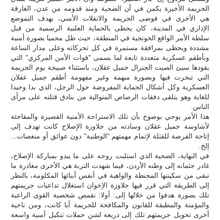
الجريمة الأخيرة يكمن في أن الضحية ومنذ قدومه من عدن، الغارقة
هي الأخرى في فوضى الجريمة والانفلات الأمني، بهدف التموضع
الإداري في المدينة، كان يحظى بالحماية العلنية الرسمية من قبل
سلطة الأمر الواقع الخونجية في المنطقة، حيث ظل محميا بصورة أمنية
مشددة ويحظى بمرافقة مستمرة في كل تحركاته وعلى مدار الساعة
وبأطقم عسكرية متعددة تابعة لما يسمى "قوات الأمن المركزي" التي
يقودها سيئ الصيت الجنرال جميل عقلان، باستثناء صبيحة يوم الجريمة
التي تبخرت فيها وبصورة مبهمة وغير مفهومة أطقم جميل عقلان
العسكرية وكل أشكال الحماية المفروضة حول الرجل، الذي بدا وحيدا
للغاية وهو يتلقى دفقات الرصاص المتوالية من بنادق قتلته على مرأى
الناس.
هذا الأمر يوحي بوضوح بأن تلك الاستراحة الأمنية القصيرة والمفاجئة
لأشاوسة جميل عقلان وسادته من جلاوزة الإصلاح كانت تهدف إلى
إتاحة الفرصة للقتلة لإتمام مهمتهم "الوطنية" دون عوائق أو منغصات...
إلخ.
في النهاية، الضحية الذي استلبت روحه على ما يبدو بمباركة الإصلاح،
غادر جثمانه إلى وطنه الأردن، فيما شهدت التربة هي الأخرى مغادرة ما
تبقى من سكينتها المحنطة والواهية في أنفس أبنائها المكلومة، بالنظر
إلى الطريقة التي قرر فيها جلاوزة الإخوان استغلال تداعيات جريمتهم
تلك بصورة هدفوا من خلالها إلى: أولا: تقمص شخصية القوى الراعية
والمؤمنة والمطبقة للقانون والمكافحة للجريمة أيا كانت، ومن ناحية
أخرى تحويل جريمتهم تلك إلى ذريعة لشن حملات تنكيل أمنية واسعة