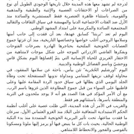
لدرجة لم تشهد معها هذه المدينة خلال تاريخها الوجودي الطويل أي نوع
من الصراعات أو الاحتقانات العصبية والإثنية والطبقية والمذهبية
والقومية، باستثناء ظاهرة العنصرية فقط المستشرية والسائدة منذ
الأزل ضد الفئات الاجتماعية الدنيا والمهمشة في سياق الثقافات والتقاليد
المجتمعية السائدة والمكرسة على امتداد المشهد الوطني.
اليوم لم تعد "تربتنا" كسابق عهدها، بعد أن فقدت إلى جانب أمنها
وسلامها الروحي أغلب خواصها وخصائصها التاريخية، منذ أن غزتها جموع
العصابات الخونجية الملتحية بحناجرها الهادرة بصرخات الفتوحات
وبفكرها الفاشي الازدرائي الموجه على شكل موجات لامتناهية من
الاحتقار الغريزي للحياة الإنسانية التي يتمّ إقصاؤها اليوم بشكلٍ قاسٍ
ووحشيّ وباسم الفضائل الوطنية والدينية.
اليوم "أورشليم الحُجَرية" تئن بيأس، باحثة عن سلامها المفقود، في
محاولة لوقف نزيفها المتنامي ومداواة ندوبها المستفحلة تحت وطأة
الجلد اليومي الذي يطالها في سياق حدود الردة المقامة عليها وعلى
قاطنيها على السواء من قبل جموع المطاوعة الذين غزوها باسم الرب،
مع أن الأمر المؤكد في هذا الصدد هو أنه لا يوجد ملحدون في التربة
والمنطقة بأسرها، باستثنائهم هم فقط.
والغريب في الأمر أن هذه المدينة، التي ظلت عصية على أغلب أنظمة
الحكم الاستبدادية المتعاقبة على البلاد منذ الغزو العثماني الأول، سرعان
ما فقدت مناعتها، تحت تأثير البربرية الخونجية المتمددة منذ بدء النكبة
الوطنية الحالية، بحيث بات كل ما ينبض فيها أو يرمز إليها ملوثا ومسكونا
بالفوضى والفجور والانحطاط اللامتناهي.