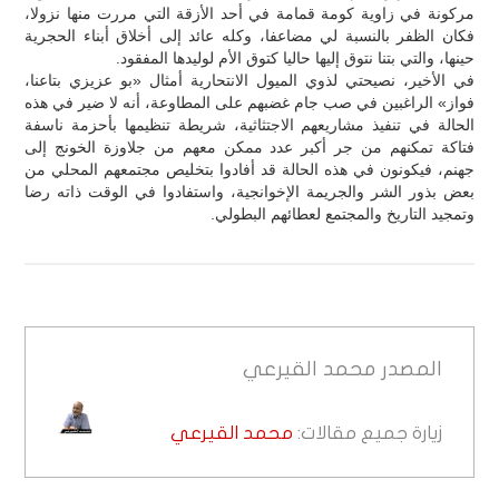
مركونة في زاوية كومة قمامة في أحد الأزقة التي مررت منها نزولا،
فكان الظفر بالنسبة لي مضاعفا، وكله عائد إلى أخلاق أبناء الحجرية
حينها، والتي بتنا نتوق إليها حاليا كتوق الأم لوليدها المفقود.
في الأخير، نصيحتي لذوي الميول الانتحارية أمثال «بو عزيزي بتاعنا،
فواز» الراغبين في صب جام غضبهم على المطاوعة، أنه لا ضير في هذه
الحالة في تنفيذ مشاريعهم الاجتثاثية، شريطة تنظيمها بأحزمة ناسفة
فتاكة تمكنهم من جر أكبر عدد ممكن معهم من جلاوزة الخونج إلى
جهنم، فيكونون في هذه الحالة قد أفادوا بتخليص مجتمعهم المحلي من
بعض بذور الشر والجريمة الإخوانجية، واستفادوا في الوقت ذاته رضا
وتمجيد التاريخ والمجتمع لعطائهم البطولي.
المصدر
محمد القيرعي
زيارة جميع مقالات:
محمد القيرعي