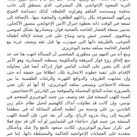
التربة المعتوه الإخوانجي بلال المشرقي، الذي يتمنطق إلى جانب
بندقيته ومسدسه الملقم وهراوته الغليظة، كذلك دشداشة الخونج
وبركتهم المشفوعة بكل رذائلهم الظاهرة والمخفية منها، بالإضافة إلى
تمتعه في الوقت ذاته بحظوة جنرال الأمن الإخوانجي منصور الأكحلي،
بتدمير بسطة الخضار الخاصه بالضحية فواز، ومصادرتها بشكل لصوصي
ومافيوي، كمصدر عيش وحيد ومتاح على قدر شحته لإعالة أطفاله
الجوعى، بالطريقة ذاتها التي صودرت بها قبل عقد ونصف عربة بيع
الخضار الخاصة بسلفه محمد البوعزيزي.
ومع أنه من المهم من منظوري الشخصي أن المسألة انتهت هنا عند حد
منع إلحاق روح فواز المرهقة والمكلومة ببسطته المصادرة، وهو الأمر
الذي كان يتعين على الشاب البائس فواز إدراكه أيضا قبل محاولته
الإقدام على تنفيذ خطوته الانتحارية تلك، انطلاقا من حقيقة أنه حتى
وإن تشابهت الظروف والدوافع القهرية والرغبات الطقسية ما بين
مسعاه الاحتجاجي ومسعى سلفه البوعزيزي، إلا أنها لم تكن تعني
بالضرورة تشابه النتائج المحتملة والمتوقعة بين البادرتين الاحتجاجيتين.
ألسنة اللهب المنبعثة قبل عقد ونصف من جسد البوعزيزي المتفحم في
تونس، وإن كانت قد تطاولت آنذاك كالهشيم لتحيل نظام حكم زين
العابدين بن علي ودستة من أنظمة الحكم المماثلة له في منطقتنا
العربية إلى رماد يذروه الرياح، وإلى أثر بعد عين، فإن ألسنة اللهب
المنبعثة من جسد فواز «بتاعنا» في الشمايتين لو أنه كان قد نجح فعلا
في تكرار سيناريو البوعزيزي، لكانت ستعود بالنفع ولا شك وبأشكال
متعددة على العصابات الإخوانجية الحاكمة والمتسلطة ذاتها، إما عبر