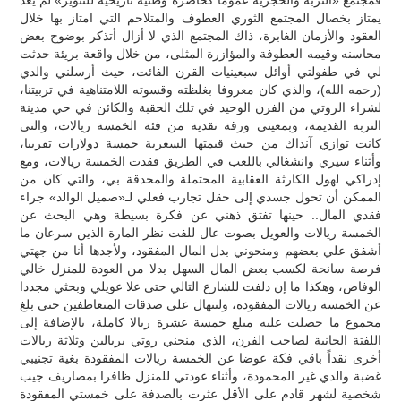
يمتاز بخصال المجتمع الثوري العطوف والمتلاحم التي امتاز بها خلال
العقود والأزمان الغابرة، ذاك المجتمع الذي لا أزال أتذكر بوضوح بعض
محاسنه وقيمه العطوفة والمؤازرة المثلى، من خلال واقعة بريئة حدثت
لي في طفولتي أوائل سبعينيات القرن الفائت، حيث أرسلني والدي
(رحمه الله)، والذي كان معروفا بغلظته وقسوته اللامتناهية في تربيتنا،
لشراء الروتي من الفرن الوحيد في تلك الحقبة والكائن في حي مدينة
التربة القديمة، وبمعيتي ورقة نقدية من فئة الخمسة ريالات، والتي
كانت توازي آنذاك من حيث قيمتها السعرية خمسة دولارات تقريبا،
وأثناء سيري وانشغالي باللعب في الطريق فقدت الخمسة ريالات، ومع
إدراكي لهول الكارثة العقابية المحتملة والمحدقة بي، والتي كان من
الممكن أن تحول جسدي إلى حقل تجارب فعلي لـ«صميل الوالد» جراء
فقدي المال.. حينها تفتق ذهني عن فكرة بسيطة وهي البحث عن
الخمسة ريالات والعويل بصوت عال للفت نظر المارة الذين سرعان ما
أشفق علي بعضهم ومنحوني بدل المال المفقود، ولأجدها أنا من جهتي
فرصة سانحة لكسب بعض المال السهل بدلا من العودة للمنزل خالي
الوفاض، وهكذا ما إن دلفت للشارع التالي حتى علا عويلي وبحثي مجددا
عن الخمسة ريالات المفقودة، ولتنهال علي صدقات المتعاطفين حتى بلغ
مجموع ما حصلت عليه مبلغ خمسة عشرة ريالا كاملة، بالإضافة إلى
اللفتة الحانية لصاحب الفرن، الذي منحني روتي بريالين وثلاثة ريالات
أخرى نقداً باقي فكة عوضا عن الخمسة ريالات المفقودة بغية تجنيبي
غضبة والدي غير المحمودة، وأثناء عودتي للمنزل ظافرا بمصاريف جيب
شخصية لشهر قادم على الأقل عثرت بالصدفة على خمستي المفقودة