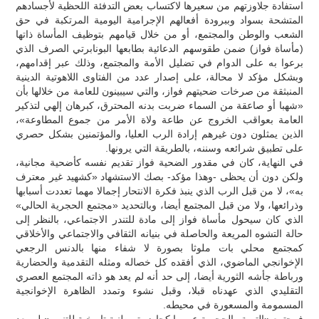
استفادة جلاوزتهم من سعيرها لاكتساب بعض التدفئة اللحظية لأجسادهم
المتشحة بسواد وببرودة أفعالهم الإجرامية اليومية المرتكبة في حق
الشعب والوطن والمجتمع، أو من خلال قيامهم بتوظيف المأساة ذاتها
(مأساة فواز) ضمن طقوسهم الدعائية بطابعها البونابرتي الصرف الذي
برعوا به على الدوام في تضليل الأمة والمجتمع، وذلك عبر إقدامهم،
وبشكل مؤكد لا محالة، على إصدار عدد من الفتاوى اللاهوتية الدينية
المنبثقة من صرخات ضحيتهم فواز، والتي سيبينون للعامة من خلالها بأن
«شهبا أو صاعقة من السماء ضربت بدنه المحترق، كبرهان إلهي لتذكير
العامة بعواقب الخروج عن طاعة ولاة الأمر من جموع المطاوعة»،
الذين يمثلون دون غيرهم إرادة الرب العليا، والمؤتمنين بشكل حصري
على تطبيق شرائعه وسننه، بالطريقة التي يرونها.
في النهاية، كان في مقدور الضحية فواز تقديم نفسه كأضحية مجانية،
ولكن دون أن يحظى -وهذا مؤكد- بصك الاستشهاد «كشهيد غير معترف
به»، لا من قبل الرب الذي ينبذ فكرة الانتحار إجمالا مهما تعددت أسبابها
وذرائعها، ولا من قبل المجتمع أيضا، وبالتحديد «مجتمع الحجرية الحالي»
الذي كان سيحول مأساة فواز إلى مادة للتندر الاجتماعي، بالنظر إلى
حالة التشوه المريعة والحاصلة في بنيانه الثقافي والاجتماعي والأخلاقي
كمجتمع محلي بات ملوثا بصورة لا شفاء منها بالدنس الرجعي
الإخوانجي الماضوي، الذي أفقده كل خصاله ومثله التقدمية والحضارية
ورباطة جأشه الثورية أيضا، إلى حد أنه لم يعد هو ذاته المجتمع العصري
التقليدي الذي عهدناه قبلا، وقبل نشوء وتمدد الظاهرة الإخوانجية
المسمومة والمسعورة في محيطه.
فمجتمع «التربة والحجرية عموما كحاضرة وطنية تاريخية للتنوير» لم يعد