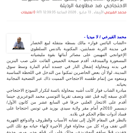
الاحتجاجي ضد مطاوعة الرذيلة
الأربعاء , 13 مـايـو , 2026 الساعة 12:39:35 AM
محمد القيرعي
0 تعليقات
محمد القيرعي / لا ميديا -
«الشاب البائس فواز» مالك بسطة متنقلة لبيع الخضار
في مدينة التربة شمايتين، المكتوية بالدنس السلطوي
الإخوانجي المهيمن على مصائر أبنائها بقوة مليشياته
المسعورة والمبندقة، أقدم صبيحة الخميس الفائت على صب البنزين
في بدنه ومحاولة إشعال النار في جسده أمام المارة وسط سوق
المدينة، لولا أن بعض الحاضرين تمكنوا من التدخل في اللحظة المناسبة
ومنعوه من إتمام طقسه الاحتجاحي المميت ذاك عبر التضحية المجانية
بحياته.
مبادرة الشاب فواز كانت أشبه بمحاولة بائسة لتكرار النموذج الاحتجاجي
الذي سبقه إليه قبل عقد ونصف تقريبا التونسي محمد البوعزيزي حينما
أقدم على الانتحار العلني حرقا في السابع عشر من كانون الأول/
ديسمبر 2010م أمام مقر ولاية سيدي بوزيد في تونس احتجاجا على
فساد أدوات نظام الحكم في بلاده.
بالنظر في المقام الأول إلى تشابه الأسباب والظروف والدوافع القهرية
التي تقف وراء كل من محاولة فواز الأخيرة لإنهاء حياته مع تلك التي
حفزت قبلا سلفه البوعزيزي، وذلك على إثر قيام مدير مرور مدينة