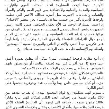
الأجنبية.. فيما أتيحت المشاركة آنذاك لمختلف القوى والتيارات
السياسية والمدنية والنقابية والاجتماعية بمن فيهم الصم والبكم والمرأة
والشباب والجماعات الأسرية مثل أسرة عبدالله الأحمر التي حظيت
ولوحدها كأسرة بأكثر من خمسة مقاعد، باستثناء نحن معشر "الأخدام"،
إذ اعتمد المشارك الوحيد منا الأخ نعمان الحذيفي ضمن قائمة رئيس
الجمهورية وليس كممثل رسمي للمهمشين، وبصورة لم يكن الهدف من
ورائها فحسب إقدام النخب السياسية والسلطوية على تضليل العالم
أجمع حيال التزاماتها المتصلة بالحقوق المدنية والإنسانية، وإنما أيضاً
على تكريس مبدأ النفي والإعدام العلني والمبرمج لقضية "المهمشين"
ولتطلعاتهم الإنسانية على يد نخب الرذيلة السياسية جمعاء.. إلخ…
إن أبلغ مقارنة لوضعنا (مهمشي اليمن) يمكن أن ينطبق بصورة أعمق
على وضع كل من أقراننا في الهند (طبقة الداليت) أو من يطلق عليهم
المنبوذون، وأيضاً على وضع زنوج الولايات المتحدة الأمريكية.
فالطبقتان تشكلان أقليات عرقية في مجتمعاتهم الاستبدادية، كما أن كلا
الطبقتين لم تبادرا -وعلى امتداد تاريخهما الوجودي والكفاحي- بتأسيس
حزب أو كيان سياسي خاص بهما ولأسباب عدة وجوهرية نلخصها على
النحو التالي:
ـ منبوذو الهند يشكلون ربع قوام المجتمع الهندي، إذ يقترب عددهم من
260 مليون نسمة من إجمالي العدد الكلي لسكان الهند البالغ ملياراً
و100 مليون نسمة، بالإضافة إلى كونهم (أي الداليت) الطبقة الأكثر
عرضة للنبذ والاضطهاد وأعمال الاغتصاب والقتل والإقصاء القسري الذي