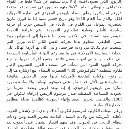
(الزنوج) الذين يعدون أقلية، إذ لا تزيد نسبتهم عن 12% فقط في القوام
الاجتماعي والوطني العام، 37% منهم يعيشون في فقر مدقع. وهؤلاء
بدورهم لم يبادروا وعلى امتداد تاريخهم الوجودي في القارة الأمريكية
ككل -والذي بدأ العام 1619 وهو تاريخ قصير نسبيا إذا ما قورن بتاريخ
العنصرية الموغل في القدم في بلادنا- في تأسيس حزب أو حركة
سياسية لتأطير وقيادة تطلعاتهم التحررية رغم عراقة التجربة
الديمقراطية السائدة في بلادهم، بقدر ما عمدوا إلى استنهاض روح
التمرد الطبقي المقاوم بدءا بحركة القس الثائر "نات تيرنر" التي
اشتعلت عام 1831 في ولاية فيرجينيا، والتي كان لها أثرها الهائل على
العقلية السياسية الأمريكية في ما بعد رغم النهاية المأساوية السريعة
التي حاقت بها والتي انتهت بمقتل قائدها وجميع أفراده تقريبا، وانتهاء
بحركة الفهود السود التي نشأت في منتصف القرن العشرين كإطار
مقاوم لمنظمة "الكوكلوكس كلان" العنصرية البيضاء، مع الإشارة هنا إلى
أن زنوج الولايات المتحدة الأمريكية كانوا -ومن الناحيتين القانونية
والنظرية على الأقل- قد حصلوا على حقوقهم الوطنية والإنسانية بصورة
مبكرة من تاريخهم الوجودي، إذ إنه وبعد قرنين ونصف تقريبا من
العبودية المشاعية المطلقة صدر مرسوم الرئيس إبراهام لنكولن في
1869، والقاضي بتحرير العبيد وإنهاء العبودية كظاهرة مخلة بمظاهر
الحضارة الإنسانية.
ورغم التبعات الكارثية لمرسوم لنكولن آنذاك والذي أدى لإشعال الحرب
الأهلية الأمريكية بين ولايات الشمال الداعية لتحرير العبيد وبين ولايات
النطاق الزنجي في الجنوب، وقد أسهم انتصار الشمال على الجنوب بعد
سبع سنوات طاحنة من الحرب في توسيع نطاق منظومة الحقوق