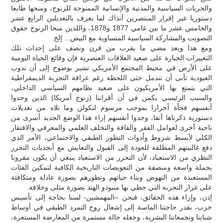
والحريات السياسية والمدنية والإنسانية الممنوحة للزنوج، ومنحها طابعا
دستوريا عبر إقرار المنتصرين آنذاك لما يعرف بالتعديلين الرابع عشر
والخامس عشر ما بين عامي 1877 و1878، واللذين منحا الزنوج حقوق
التصويت والمشاركة السياسية المتساوية مع البيض... إلخ.
ومع هذا وبعد مضي ما يقرب من قرن ونصف على إحداث تلك
التغييرات الجبارة على صعيد العلاقات العنصرية فإن وقائع الحياة اليومية
على الأرض في محيط المجتمع الأمريكي تشير بوضوح إلى أن ندوب
العبودية تأبى أن تندمل حتى اللحظة رغم عراقة التجربة الديمقراطية
التي يتمتع بها الأمريكيون على صعيد نظامهم السياسي الداخلي،
والسبب الرئيسي يكمن في أن أقراننا (زنوج أمريكا) الذين وجدوا
أنفسهم فجأة أحرارا بموجب مرسوم لنكولن وما تلاه من تعديلات
دستورية ذكرناها آنفا، وجدوا أنفسهم إزاء هذا الوضع الجديد أسرى من
ناحية أخرى لعوامل الفقر والفاقة والتخلف العلمي والمعرفي والافتقار
الكلي لأبسط شروط وأدوات التطور الطبقي والاجتماعي، الأمر الذي
دفع غالبيتهم المطلقة للعودة إلى القبول والتعايش مع أبجديات التحرر
النظري من الاستعباد، لأن التحرر من الاستعباد ينبغي أن يكون مقرونا
بجملة واسعة ومنصفة من التعويضات التاريخية الكافية لتمكين الفئات
المستعبدة من النهوض وبناء حياتهم وتطورهم بصورة عادلة ومتكافئة
على غرار التجربة التي حظي بها منبوذو الهند بصورة مثلى وخلاقة.
إذن، وإزاء هذه الحقائق، فنحن –المهمشين- لسنا بحاجة إلى تأسيس
حزب، بقدر حاجتنا الماسة إلى إشعال روح التمرد الطبقي في أوساط
شبابنا وتجمعاتنا البشرية، وجعله حالة مستمرة من المعارضة المستعرة،