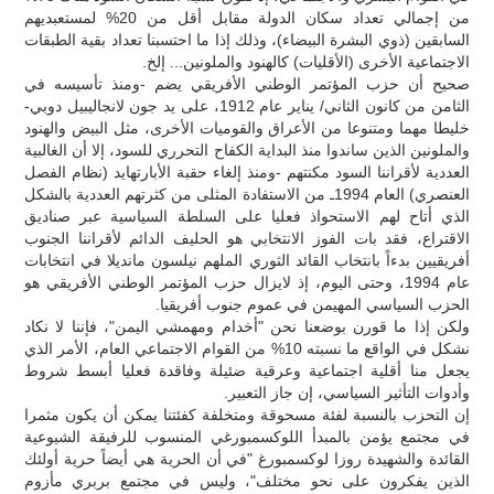
من إجمالي تعداد سكان الدولة مقابل أقل من 20% لمستعبديهم
السابقين (ذوي البشرة البيضاء)، وذلك إذا ما احتسبنا تعداد بقية الطبقات
الاجتماعية الأخرى (الأقليات) كالهنود والملونين... إلخ.
صحيح أن حزب المؤتمر الوطني الأفريقي يضم -ومنذ تأسيسه في
الثامن من كانون الثاني/ يناير عام 1912، على يد جون لانجاليبيل دوبي-
خليطا مهما ومتنوعا من الأعراق والقوميات الأخرى، مثل البيض والهنود
والملونين الذين ساندوا منذ البداية الكفاح التحرري للسود، إلا أن الغالبية
العددية لأقراننا السود مكنتهم -ومنذ إلغاء حقبة الأبارتهايد (نظام الفصل
العنصري) العام 1994ـ من الاستفادة المثلى من كثرتهم العددية بالشكل
الذي أتاح لهم الاستحواذ فعليا على السلطة السياسية عبر صناديق
الاقتراع، فقد بات الفوز الانتخابي هو الحليف الدائم لأقراننا الجنوب
أفريقيين بدءاً بانتخاب القائد الثوري الملهم نيلسون مانديلا في انتخابات
عام 1994، وحتى اليوم، إذ لايزال حزب المؤتمر الوطني الأفريقي هو
الحزب السياسي المهيمن في عموم جنوب أفريقيا.
ولكن إذا ما قورن بوضعنا نحن "أخدام ومهمشي اليمن"، فإننا لا نكاد
نشكل في الواقع ما نسبته 10% من القوام الاجتماعي العام، الأمر الذي
يجعل منا أقلية اجتماعية وعرقية ضئيلة وفاقدة فعليا أبسط شروط
وأدوات التأثير السياسي، إن جاز التعبير.
إن التحزب بالنسبة لفئة مسحوقة ومتخلفة كفئتنا يمكن أن يكون مثمرا
في مجتمع يؤمن بالمبدأ اللوكسمبورغي المنسوب للرفيقة الشيوعية
القائدة والشهيدة روزا لوكسمبورغ "في أن الحرية هي أيضاً حرية أولئك
الذين يفكرون على نحو مختلف"، وليس في مجتمع بربري مأزوم