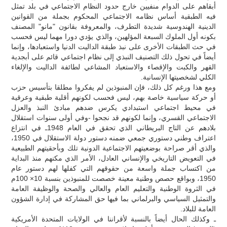
أبقاهم على الدوام منفيين خارج حدود النظام الاجتماعي في بلد تمثل
فيه الطبقية أساس نظامه الاجتماعي المحكوم بجملة من القوانين
الدينية الهندوسية شديدة التطرف، والمعروفة بقانون "مانو" المصنف
بكونه أول الملوك السبعة المؤلهين، والذي يؤدي دورا مهما ليس فحسب
في حث الطبقات الأخرى على نبذ طبقة الداليت الدنيا واستعبادها، وإنما
أيضاً في تحول ذلك التصنيف النبذي إلى نظام اجتماعي قائم على أبجدية
القهر والكبت والإقصاء والاستعباد المشاعي لطائفة الداليت والإلغاء
الكلي لشخصيتها الإنسانية.
ومع هذا ورغم كل ذلك، فإن المنبوذين لم يفكروا مطلقا بتأسيس حزب
أو حركة سياسية خاصة بهم، ليس فحسب لكونهم أقلية طبقية وعرقية
في محيط اجتماعي استبدادي يكرس ضدهم مبادئ النبذ والعزل
الاجتماعي القسري، وإنما لكونهم قد نجحوا -وفي أولى سنوات استقلال
بلادهم عن التاج البريطاني الذي تحقق في العام 1948ـ في انتزاع
اعتراف وطني دستوري جمعي ضمنه دستور دولة الاستقلال في 1950،
والذي أقر صراحة بوضعيتهم الاجتماعية الدونية تلك وبأحقيتهم الطبيعية
في التعويض التاريخي والإنساني العادل، الأمر الذي مكنهم منذ البداية
من اكتساب جملة واسعة من حقوقهم التي كفلها لهم دستور عام
1950، وبواقع حصص وطنية معينة خصصت للمنبوذين بنسبة 10× 100م
في الثروة الوطنية والتعليم العام والعالي والصحة والوظيفة العامة
والتمثيل السياسي والبرلماني بما فيها حق المشاركة في إدارة الشؤون
العامة للبلاد.
ـ وكذلك الحال أيضاً بالنسبة لأقراننا في الولايات المتحدة الأمريكية