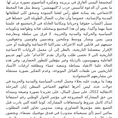
كمجتمعنا اليمني الغارق في بربريته وتفكيره الماضيوي بصورة يرثى لها.
ما يعني أن الدعوة لتأسيس حزب لـ"المهمشين" وسط مثل هذا المحيط
الاجتماعي يعد بمثابة قطع رأس لفئتنا المنبوذة وسحق كلي لتطلعاتها
المدينة والإنسانية، خصوصا وأن تجارب النضال الطويلة التي خضناها في
سبيل اكتساب حقوقنا وحرياتنا ومكانتنا العادلة في الvمجتمع قد علمتنا
شيئا مهما وأكيدا، وهو أن هذا المجتمع وبمختلف فئاته وطوائفه وتكويناته
السياسية والحركية والمدنية والحزبية، لا فرق بين سلطة ومعارضة
وبين يمين ويسار ووسط وملتحين وتقدميين وقوميين وحقوقيين،
جميعهم غير قابلين البتة الاعتراف بشراكتنا الاجتماعية والوطنية أو حتى
الإقرار بمعضلتنا التاريخية، بالنظر إلى أن مجمل الروايات الاجتماعية
التاريخية التي لا تحصى ظلت ولاتزال تقدم "الأخدام" على أنهم عديمو
الفاعلية ومهووسون بالرذيلة وغير مؤهلين للتطور الحضاري، وفي هذه
الحالة علينا الانقياد ببساطة وبتبعية عمياء ومطلقة لرغبات الأسياد
التاريخيين من طبقات القبائل الموبوءة، وعدم التفكير بصورة مستقلة
عن مشاريعهم الاستحواذية.
وهذا ما برهنت عليه بجلاء مجمل النخب السياسية والمدنية والحزبية في
جولات عدة، ليس آخرها اتفاقهم الجماعي المبطن إبان المرحلة
الانتقالية 2012، على سبيل المثال، على تجريدنا بصورة وضيعة ومبتذلة
من حق المشاركة المشروعة في مؤتمر الحوار الوطني رغم استيفائنا
آنذاك كامل شروط واستحقاقات المشاركة، كوننا الفئة التي بادرت قبل
الجميع بعقد مؤتمرها التشاوري وبعدد مندوبين تجاوز العدد المطلوب
بمائتي اسم (أي بسبعمائة مندوب) في فندق موفنبيك بصنعاء، وبحضور
قادة الأحزاب وممثلين عن حكومة باسندوة المخلوع وبعض البعثات