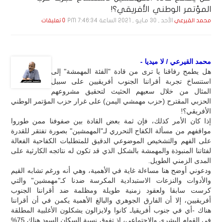
المؤتمر الوطني الأفريقي؟!
الأحد , 30 مـايـو , 2021 الساعة 7:46:34 PM
محمد القيرعي
0 تعليقات
محمد القيرعي / لا ميديا -
هل يطمح رفاقنا يا ترى من قادة "الفئة المهمشة" إلى
استنساخ تجربة أقراننا الجنوب أفريقيين على سبيل
المثال من خلال سعيهم الحثيث لتحقيق مشروعهم
الحزبي المقترح (حزب مهمشي اليمن) على غرار حزب المؤتمر الوطني
الأفريقي؟!
إذا كان الأمر كذلك، فإن ثمة بعض القادة بين صفوفنا ممن طوروا
مواقفهم من مسألة الكفاح التحرري لـ"المهمشين" بصورة تفتقر للقدرة
على الفهم والتشخيص الموضوعي الدقيق للمتطلبات الكفاحية الفعالة
لفئاتنا المنبوذة والمهمشة بالشكل الذي قد تكون له نتائجه الكارثية على
المدى الزمني الطويل.
ودعوني أوضح هنا مساءلة غاية في الأهمية، وهي أنه ورغم تشابه القيم
والأدوات والنزعات الاستبدادية المكرسة ضدنا كـ"مهمشين" والتي
كرست سابقا ولعقود زمنية طويلة ومظلمة ضد أقراننا الجنوب
أفريقيين، إلا أن الفارق الجوهري والبالغ الأهمية يكمن في أن أقراننا
هناك -أي في جنوب أفريقياـ كانوا ولايزالون يشكلون الأغلبية المطلقة
في القوام البشري والاجتماعي، إذ تفوق نسبة السكان السود هناك 75%