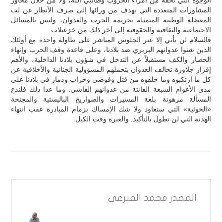
المشاورات المتعددة التي يهدف من ورائها إلى صرف الأنظار عن لب
المعضلة الوطنية المتمثلة بجريمة الحرب والعدوان، وليس بالمسائل
الاجتماعية والثقافية والحقوقية إلى آخر ذلك من خزعبلات.
فالسلام لن يأتي إلا عبر الجلوس المباشر على طاولة واحدة مع أولئك
الذين شنوا عدوانهم البربري ضد بلادنا، وعلى قاعدة وقف الحرب وإنهاء
الحصار والكف مستقبلاً عن التدخل في شؤون بلادنا الداخلية، والأهم
إقرار جلاوزة تحالف العدوان بتحملهم المسؤولية الجنائية والأخلاقية عن
كل ما ارتكبوه وما خلفوه من قتل وفوضى وخراب ودمار في بلادنا على
مدى الأعوام السبعة الفائتة من عدوانهم الفاشي. وما عدا ذلك فلندع
المسألة مرهونة بلغة المسيرات والصواريخ الباليستية والمجنحة
«الحوثية» التي ستعاود ولا شك الإمساك بزمام المبادرة عقب انتهاء
الهدنة التي لن تطول بالتأكيد. والعبرة وقت الكيل.
المصدر
محمد القيرعي