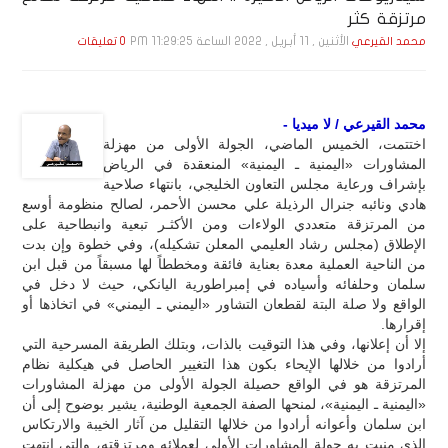
مرتزقة كثر
الأثنين , 11 أبـريـل , 2022 الساعة 11:29:25 PM
محمد القيرعي
0 تعليقات
محمد القيرعي / لا ميديا -
اختتمت، الخميس الماضي، الجولة الأولى من مهزلة
المشاورات «اليمنية ـ اليمنية» المنعقدة في الرياض
بإشراف ورعاية مجلس التعاون الخليجي، بانتهاء صلاحية
هادي ونائبه جنرال الرذيلة علي محسن الأحمر، لصالح منظومة أوسع
من المرتزقة متعددي الولاءات ومن الأكثـر تبعية وانبطاحية على
الإطلاق (مجلس رشاد العليمي المعلن تشكيله)، وفي خطوة وإن بدت
من الناحية العملية معدة بعناية فائقة ومخططاً لها مسبقاً من قبل ابن
سلمان وحلفائه وأسياده في إمبراطورية اليانكي، حيث لا دخل في
الواقع ولا صلة البتة لقطعان التشاور «اليمني ـ اليمني» في اتخاذها أو
إقرارها.
إلا أن إعلانها، وفي هذا التوقيت بالذات، وبتلك الطريقة المسرحية التي
أرادوا من خلالها الإيحاء بكون هذا التغيير الحاصل في هيكلية نظام
المرتزقة هو في الواقع حصيلة الجولة الأولى من مهزلة المشاورات
«اليمنية ـ اليمنية»، لمنحها الصفة الجمعية الوطنية، يشير بوضوح إلى أن
ابن سلمان وأعوانه أرادوا من خلالها التقليل من آثار الخيبة والارتكاس
الذي منيت به جولة المشاورات الأولى لعملائه ومرتزقته، والتي انتهت