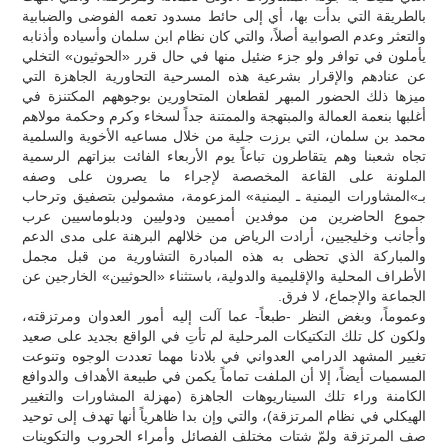
بالطريقة التي بدأت بها، أي إلى حائط مسدود تعمه الفوضى والضبابية
والتعثر وعدم الصوابية أصلاً، والتي كان نظام ابن سلمان وأسياده وأذنابه
يأملون في توافر ولو جزء ضئيل منها في حال قرر «الحوثيون» التخلي
عن عنادهم والإقرار بشرعية هذه المسرحية التحاورية الجاهزة التي
ميزها ذلك الحضور المبهر لقطعان المتحاورين بوجوههم المكتنزة في
أغلبها بنعمة العمالة والمبتهجة والممتنة جداً لسخاء وكرم وحكمة مولاهم
محمد بن سلمان، التي برزت جلية من خلال مساعيه الأخوية والسلمية
تجاه شعبنا وهم يتقاطرون تباعاً يوم الأربعاء الفائت ببزاتهم الرسمية
الملونة على القاعة المخصصة لإجراء ما يصرون على وصفه
بـ»المشاورات اليمنية ـ اليمنية» المزعومة، مشمولين بتصفيق وترحاب
جموع الحاضرين من موفدين أمميين ودوليين ودبلوماسيين عرب
وأجانب وخليجيين، أرادت الرياض من خلالهم البرهنة على مدى الدعم
والمباركة الذي تحظى به هذه المبادرة التشاورية من قبل مجمل
الأطراف المحلية والإقليمية والدولية، باستثناء «الحوثيين» الخارجين عن
الجماعة والإجماع، لا فرق.
وعموماً، وبغض النظر -طبعاً- عما آلت إليه أمور العدوان ومرتزقته،
ولكون كل تلك التكتيكات المرحلية لم تأتِ في الواقع بجديد على صعيد
تغيير المشهد الدرامي العدواني في بلادنا مهما تعددت الوجوه وتنوعت
المسميات أيضاً، إلا أن الملفت تماماً يكمن في طبيعة الأهداف والدوافع
الكامنة وراء تلك السيناريوهات الجاهزة (مهزلة المشاورات والتغيير
الهيكلي في نظام المرتزقة)، والتي وإن بدا ظاهرياً أنها تهدف إلى توحيد
صف المرتزقة ولمّ شتات مختلف الفصائل وأمراء الحروب والتكوينات