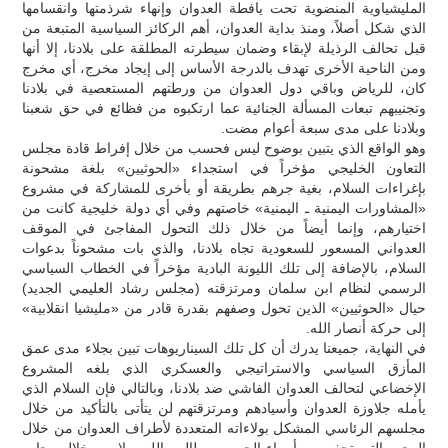
المليشياوية المنضوية تحت يافطة العدوان وإنهاء شرذمتها وانقسامها
الذي شكل أصلاً، ومنذ بداية العدوان، أهم الركائز السياسية المتبعة من
قبل تحالف الرذيلة لإبقاء وضمان سيطرته المطلقة على بلادنا، إلا أنها
ومن الناحية الأخرى تهدف بالدرجة الأساس إلى إيجاد مخرج، أي مخرج
كان، للرياض وباقي دول العدوان من ورطتهم المستعصية في بلادنا
وتجنيبهم تبعات المسألة الجنائية عما ارتكبوه من فظائع في حق شعبنا
وبلادنا على مدى سبعة أعوام مضت.
وهو الواقع الذي يتبين بوضوح ليس فحسب من خلال إفراط قادة مجلس
التعاون الخليجي مؤخراً في استجداء «الحوثيين» بلغة مشحونة
بإغراءات السلام، بغية جرهم بطريقة أو بأخرى للمشاركة في مشروع
«المشاورات اليمنية ـ اليمنية» خاصتهم وفي أي دولة خليجية كانت من
اختيارهم، وإنما أيضاً من خلال ذلك التحول المفاجئ في الموقف
العدواني المسعور للسعودية تجاه بلادنا، والذي بات مشحوناً بدعوات
السلام، بالإضافة إلى تلك الليونة البادية مؤخراً في الخطاب السياسي
الرسمي لنظام ابن سلمان ومرتزقته (مجلس رشاد العليمي الجديد)
حيال «الحوثيين» الذين تحول وصفهم بقدرة قادر من «مليشيا انقلابية»
إلى حركة أنصار الله.
في النهاية، جميعنا يدرك أن كل تلك السيناريوهات تبين بجلاء مدى عمق
المأزق السياسي والاستراتيجي والعسكري الذي بلغه المشروع
الإخضاعي لتحالف العدوان الفاشي ضد بلادنا، وبالتالي فإن السلام الذي
يأمله جلاوزة العدوان وأسيادهم ومرتزقتهم لن يتأتى بالتأكيد من خلال
مجلسهم الرئاسي المشكل بولاءاته المتعددة لأطراف العدوان من خلال
الوجوه التي تحفه من أمراء الحروب وطالبي الله، ولا من خلال محاور