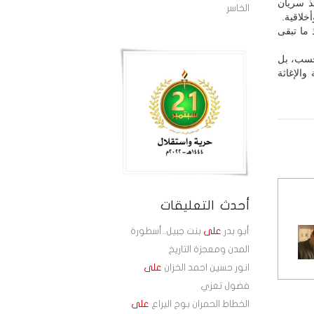
 حصدت أرواح أكثر من 850 مواطناً منذ سريان
الخاسر
خلاقية.
 ما تبقى
فحسب، بل
والإغاثة
أحدث التعليقات
أبو بدر
على
بنت جبيل..أسطورة
المدن ومعجزة التاريخ
انور حسين احمد الخزان
على
فضول تعزي
الخطاط الحمران بوح اليراع
على