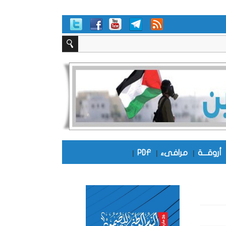
أروقـــة
|
مرافىء
|
PDF
|