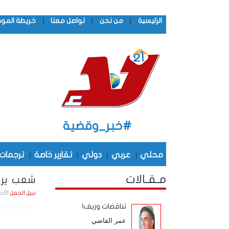
|
|
|
الرئيسية
من نحن
تواصل معنا
خريطة المو
#خبر_وقضية
محلي
|
عربي
|
دولي
|
تقارير خاصة
|
ترجمات
مـقـالات
شعب يرف
الأحد , 17 مـايـو , 2026 
نبيل الجمل
تناقضات وزيف!
عمر القاضي