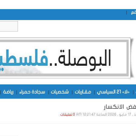
|
قع
|
«لا» 21 السياسي
|
مقـاربات
|
شخصيات
|
سجادة حمراء
|
رياضة
|
ض الانكسار
الساعة 12:21:47 AM
0 تعليقات