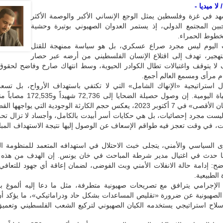
لا ميديا -
شهد في غزة وفلسطين يمثل الوجع الإنساني الأكبر والوصمة الأكثر
ين المجتمع الدولي، إذ يستمر العدوان الصهيوني بوتيرة وحشية
لخطوط الحمراء.
 اليوم ليس مجرد صراع عسكري، بل هو سياسة ممنهجة للقتل
لتهجير، تهدف إلى اقتلاع الإنسان الفلسطيني من أرضه عبر حصار
ا يتوقف واغتيالات تطال الكوادر الحيوية، وسط انتهاك صارخ وفاضح لحقوق
م مرأى ومسمع العالم أجمع.
لال استراتيجية «الإنهاك الشامل» التي لا تكتفي باستهداف الأرواح، بل تسع
مقومات الحياة اليومية. إن وصول حصيلة الضحايا إ
، يعكس حجم الكارثة الوجودية التي يواجهها القطاع.
 ليست مجرد إحصائيات، بل هي حكايات أسر أبيدت بالكامل، وأجساد لا تزال تح
، في وقت تعجز فيه طواقم الإسعاف عن الوصول إليها نتيجة الاستهداف المبا
 السياسي والأمني، يتجلى خبث الاحتلال في استهدافه المتعمد للمنظومة ا
ما حدث في اغتيال مدير شرطة المباحث في خان يونس. إن الهدف من هذه ا
ضح: إدامة حالة الانفلات الأمني وبث الفوضى، لضمان إعاقة أي جهود للتعافي 
الطبيعية.
الإجرامي يترافق مع تصريحات صهيونية متطرفة، مثل ما دعا إليه ألموغ بو
لقناة 12» الصهيونية عن ضرورة «تقليص المساعدات بشكل حاد ودراماتيكي»، ما يؤكد 
سلاح استراتيجي يستخدمه الكيان الصهيوني لتركيع الشعب الفلسطيني وتعميق