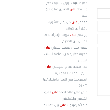
قضية شرف ثوري لا شرف حجر
جبرشداد
على
الحسين منا ونحن
منه
jbr.sh
على
كل زمان عاشوراء
وكل أرض كربلاء
إبراهيم
على
هروب «إسرائيل» من
الفشل إلى الجحيم
يحيى يحيى محمد الحملي
على
فجوة خطيرة في ثقافة الشباب
العربي
جلال سعيد صدام الجهلاني
على
تاريخ التدخلات العدوانية
السعودية في اليمن وامتداداتها
(1 - 4)
علي علي صلاح احمد
على
الغزو
القيمي والأخلاقي
عبدالله زعبنوت
على
بين كماشة