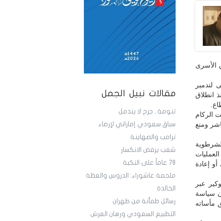
 الأسرى
ى لتدمير
مقالات نبيل الجمل
لى 72,736 شهيداً و172,535 مصاباً منذ انطلاق
تنومة.. جرح لا يندمل
ت الركام
شر ومنع
سباق سعودي إماراتي لإرضاء
ترامب والصهاينة
لشرطوية
شعب يرفض الانكسار
لعمليات
78 عاماً على النكبة
أو إعادة
ملحمة عاشوراء: الدروس والعظة
كير عبر
الخالدة
أن سياسة
رسائل طمأنة من طهران
 مأساته
التطبيع السعودي ورهان العرش