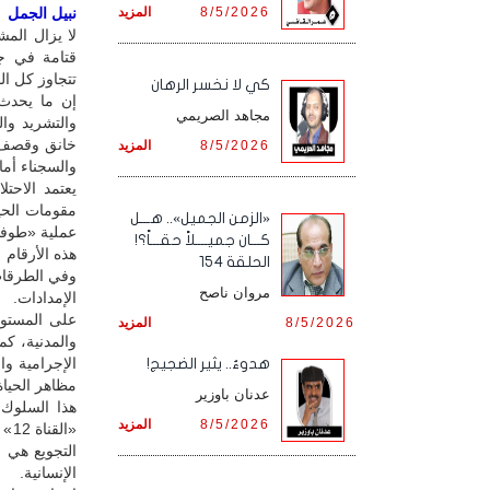
8/5/2026
المزيد
نبيل الجمل / 
لا يزال الم
قتامة في جب
تتجاوز كل ا
كي لا نخسر الرهان
إن ما يحدث
مجاهد الصريمي
والتشريد وا
خانق وقصف ل
8/5/2026
المزيد
والسجناء أما
يعتمد الاحت
«الزمن الجميل».. هـــل
عملية «طوفان الأقصى» في 7 أكتوبر 2023
كـــان جميــــلاً حقـــاً؟!
هذه الأرقام
الحلقة 154
وفي الطرقات
مروان ناصح
الإمدادات.
على المستوى
8/5/2026
المزيد
والمدنية، ك
الإجرامية وا
هدوءٌ.. يثير الضجيج!
مظاهر الحياة 
عدنان باوزير
هذا السلوك 
8/5/2026
المزيد
«ا
التجويع هي 
الإنسانية.