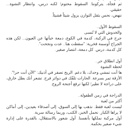
ثم فجأة، يتركوننا. السقوط محتوم؛ لكنه درس، وانتظار النشوة...
حقيقي.
ننهض، نحس بثقل التوازن يزول شيئاً فشيئاً.
السقوط الأول..
والخدوش التي لا تُنسى
جرح في الركبة، كدمة في الكوع، دمعة خبأتها عن العيون... لكن هذه
الجراح أوسمة فخرية: "سقطت هنا.. عدت ونجحت".
كل كدمة، درس. كل دمعة، انتصار صغير.
أول انطلاق حر..
لحظة النشوة
ها أنت تمشي وحدك، بلا دعم. الريح تصفر في أذنيك: "الآن أنت حر!".
الأزقة تمر بسرعة. الحارات تلفّك في دوائر فرح. تشعر أنك بطل خارق،
على دراجة لا تطير؛ لكنها ترفع أجنحة الروح.
الدراجة في زمن الطفولة..
أكثر من لعبة
ليست لعبة فقط. نذهب بها إلى السوق، إلى أصدقاء بعيدين، إلى أماكن
لا يراها الكبار. نحمل الخبز، الكتب، وربما رسالة سرية.
أول مركبة نملكها بأنفسنا. أول شعور بالاستقلال، بالقدرة على إدارة
شيء صغير بحكمة.