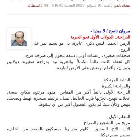
الأثنين , 16 فـبـرايـر , 2026 الساعة 12:10:45 AM
مروان ناصح
0 تعليقات
مروان ناصح / لا ميديا -
الدراجة.. الدولاب الأول نحو الحرية
الزمن الجميل ليس ذكرى عابرة، بل هو نسيم يمر على
الروح.
ضحكات صغيرة، رعشات أولى، دمعة تتحول إلى صرخة فرح...
كل لحظة كانت عالماً مكتملاً. والحرية تبدأ بدراجة صغيرة، دولابين
يدوران، وأقدام ترتعش على الأرض الباردة.
البداية المرتبكة..
والدراجة الكبيرة
الدراجة الأولى دائماً أكبر من المقاس. مقود مرتفع، مكابح صعبة،
عجلات تتهدج. نجرّبها قرب الحائط، نميل، نرتطم بشجرة، نهبط ونضحك،
ننهض وكأنّ شيئاً لم يكن. الفضول أكبر من أي سقوط.
المعلم الأول..
مزيج من التشجيع والصراخ
الأب، الأخ، الصديق... كلهم مدربونا. يمسكون بالمقعد من الخلف،
يعِدون بعدم تركنا.