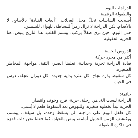
الدراجات اليوم..
والطفولة الرقمية
أصبحت الشاشات تحلّ محل العجلات. "ألعاب القيادة" بالأصابع، لا
بالأقدام. لكن الدراجة لا تزال رمزاً للبساطة، للهواء، للشمس.
حتى اليوم، حين نرى طفلاً يركب، يبتسم القلب: هنا التاريخ ينبض، هنا
الحرية الحقيقية.
الدروس الخفية..
أكثر من مجرد حركة
قيادة الدراجة تجربة وجدانية، تعلمنا الصبر، الثقة، مواجهة المخاطر
الصغيرة.
كل سقوط بذرة نجاح. كل عثرة بداية جديدة. كل دوران عجلة، درس
في الحياة.
خاتمة:
الدراجة ليست آلة. هي رحلة، حرية، فرح وخوف وانتصار.
الحرية تبدأ بخطوة صغيرة. وللنهوض بعد السقوط طعم لا يُنسى.
كل طفل اليوم على دراجته. لن يسقط وحده، بل سيقف، يبتسم،
ويكتشف الزمن الجميل أمامه، ينبض بالحياة، كما فعلنا نحن ذات قفزة
في ذاكرة الطفولة.