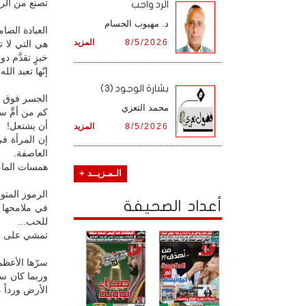
تصنع من الرم
الرد واجب
د. مهيوب الحسام
العبادة الصام
8/5/2026
المزيد
هي التي لا ت
خبزٍ تقدَّم د
إنّها تعبد ال
بشارة الوجود (3)
الجسر فوق ال
محمد التعزي
كم من أمٍّ س
أن يشتعل!
8/5/2026
المزيد
إن المرأة ف
العاصفة.
همسات الماء 
الـمـزيــد +
الرموز المتوح
أعداد الصحيفة
في ملامحها ت
للحب...
تمشي على الح
سرّها الأعظم
وربما كان سر
الأرض ورداً 