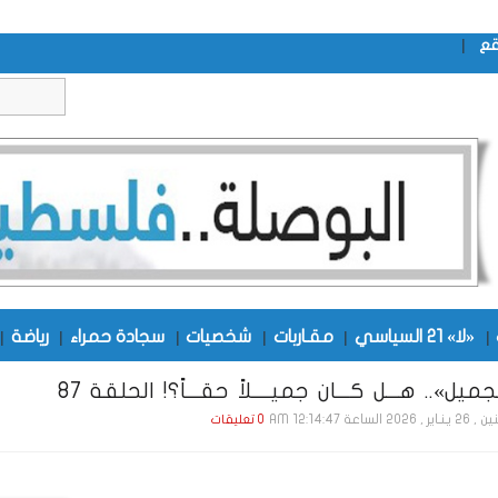
|
قع
|
«لا» 21 السياسي
|
مقـاربات
|
شخصيات
|
سجادة حمراء
|
رياضة
|
ميل».. هـــل كـــان جميــــلاً حقـــاً؟! الحلقة 87
 , 2026 الساعة 12:14:47 AM
0 تعليقات