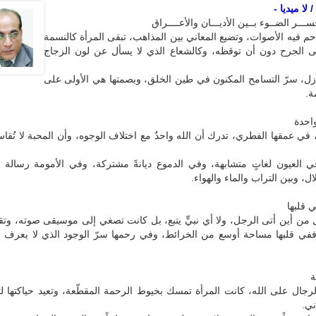
لا ميديا -
ســـر الضــوء بــين الأديـــان والأعــــراق
حم فيه الأصوات، وتضيع المعاني بين المذاهب، تبقى المرأة كالنسمة
لى الجرح دون أن توقظه، وكالشعاع الذي لا يسأل عن لون الزجاج
أزل، سرّ التسامح المكنون في طين الخلق، وبصمتها هي الأولى على
ة.
احدة
 في عمقها الفطري، تدرك أن الله واحدٌ مع اختلاف الوجوه، وأن المحبة لا تُقا
 العيون لغاتٍ متشابهة، وفي الدموع ديانةً مشتركة، وفي الأمومة رسالة تو
ل، وبين التراب والماء والهواء.
 قلبها
 من أين أتى الرجل، ولا أي نبيٍّ يتبع، بل كانت تصغي إلى موسيقى صوته، وت
 ففي قلبها مساحة أوسع من الخرائط، وفي رحمها سرّ الوجود الذي لا يعرف حد
ة
لرجال على الله، كانت المرأة تمسك بخيوط الرحمة المقطّعة، وتعيد حياكتها ل
ني.