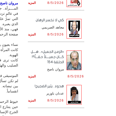
8/5/2026
المزيد
مروان ناصح / 
المــــرأة.. ج
في عالمٍ تزد
التي تمرّ ع
كي لا نخسر الرهان
الذي يعبره.
مجاهد الصريمي
فهي، منذ ال
صفحة الرحم
8/5/2026
المزيد
نساء بعيون و
كانت المرأة،
«الزمن الجميل».. هـــل
الهوية.
كـــان جميــــلاً حقـــاً؟!
كانت ترى في
الحلقة 154
الصليب والهلا
مروان ناصح
الموسيقى في
8/5/2026
المزيد
لم تكن تسأل
بين نبضاته.
هدوءٌ.. يثير الضجيج!
انقساماً.
عدنان باوزير
8/5/2026
المزيد
خيوط الرحم
حين يتنازع ا
الجرح الإنسا