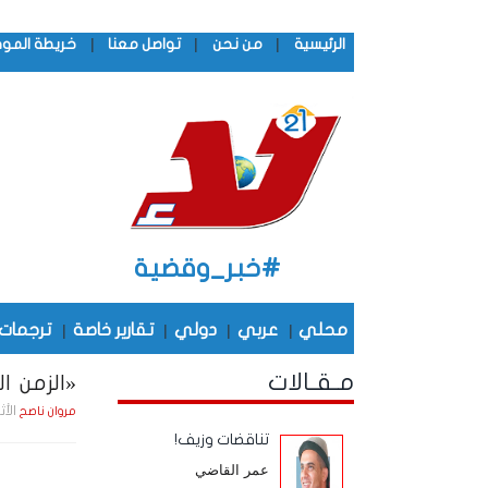
|
|
|
الرئيسية
من نحن
تواصل معنا
خريطة المو
#خبر_وقضية
محلي
|
عربي
|
دولي
|
تقارير خاصة
|
ترجمات
مـقـالات
«الزمن الج
الأثنين , 26 يـنـاير
مروان ناصح
تناقضات وزيف!
عمر القاضي