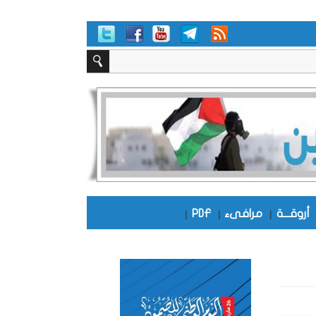
أروقـــة
|
مرافىء
|
PDF
|