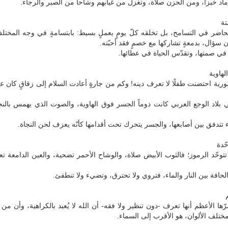
اد خبزاً، ومن الحزن صلاة، وتغزل من غيابهم وشاحاً من الصبر والرجاء.
تة
حاضر في التسامح، بل تخلقه كلّ يومٍ بعملٍ بسيط: بابتسامةٍ في وجه المختل
ون سؤال، بدمعةٍ تشاركها مع خصمٍ فقد أحبّته.
له في صمتها، وتقدّس الحياة في عطائها.
هاوية
ورية احتضنت طفلًا لا تعرف دينه! وكم من جارةٍ أعادت السلام إلى زقاقٍ كان
ي بلاد الوجع العربي كانت دوماً الجسر فوق الهاوية، والصوت الذي يهمس بال
تتدفق بين أصابعها، والجسر يتحرك تحت أقدامها كأنّه يعزف لحن النجاة.
ّدة
توحّد الرموز؛ فالثوب الأبيض صلاة، والوشاح الأحمر تضحية، والعين الدامعة تعم
افة بين النار والماء، فتروي ولا تحترق، وتضيء ولا تنطفئ.
ّها الأعظم أنها تعرف -دون تنظير ولا فقه- أن الله لا يُعبد بالكراهية، وأن من
مختلف الألوان، هو الأقرب إلى السماء.