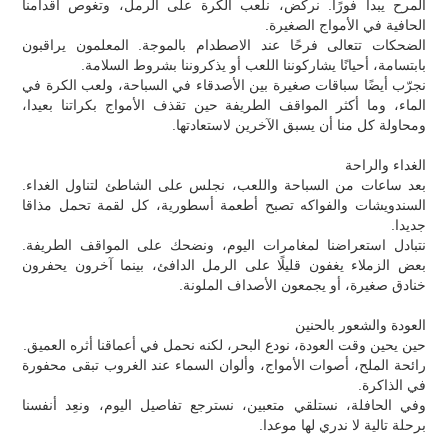
المرح يبدأ فورًا. نركض، نلعب الكرة على الرمل، وتغوص أقدامنا
الحافية في الأمواج الصغيرة.
الضحكات تتعالى فرحًا عند الاصطدام بالموجة. المعلمون يراقبون
بابتسامة، أحيانًا يشاركوننا اللعب أو يذكروننا بشروط السلامة.
نجرّب أيضًا سباقات صغيرة بين الأصدقاء في السباحة، ولعب الكرة في
الماء، وما أكثر المواقف الطريفة حين تقذف الأمواج بكراتنا بعيدا،
ومحاولة كل منا أن يسبق الآخرين لاستعادتها.
الغداء والراحة
بعد ساعات من السباحة واللعب، نجلس على الشاطئ لتناول الغداء.
السندويشات والفواكه تصبح أطعمة أسطورية، كل لقمة تحمل مذاقا
جديدا.
نتبادل استعراضنا لمغامرات اليوم، ونضحك على المواقف الطريفة.
بعض الزملاء يغفون قليلًا على الرمل الدافئ، بينما آخرون يحفرون
خنادق صغيرة، أو يجمعون الأصداف الملونة.
العودة والشعور بالحنين
حين يحين وقت العودة، نودع البحر، لكنه نحمل في أعماقنا أثره العميق.
رائحة الملح، أصوات الأمواج، وألوان السماء عند الغروب تبقى محفورة
في الذاكرة.
وفي الحافلة، نستلقي متعبين، نسترجع تفاصيل اليوم، ونعِد أنفسنا
برحلة تالية لا ندري لها موعدا.