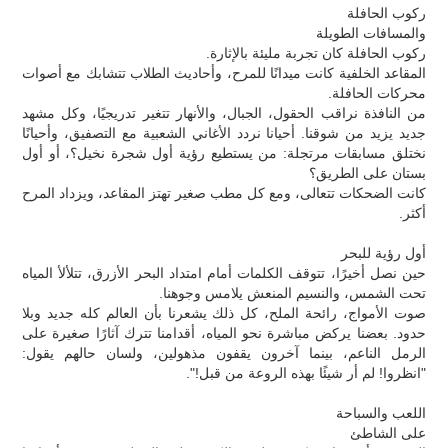
ركوب الحافلة
والمسافات الطويلة
ركوب الحافلة كان تجربة مليئة بالإثارة.
المقاعد الخلفية كانت ميدانًا للمرح، وأحاديث الطلاب تتشابك مع أصوات
محركات الحافلة.
من النافذة نراقب الحقول، الجبال، والأنهار تتغير تدريجيًا، وكل مشهد
جديد يزيد من شوقنا. أحيانا نردد الأغاني الشعبية مع التصفيق، وأحيانًا
نختلق مسابقات مرتجلة: من يستطيع رؤية أول شجرة نخيل؟، أو أول
بستان على الطريق؟
كانت الضحكات تتعالى، ومع كل مطب صغير تهتز المقاعد، ويزداد المرح
أكثر.
أول رؤية للبحر
حين نصل أخيرًا، تتوقف الكلمات أمام امتداد البحر الأزرق، تتلألأ المياه
تحت الشمس، والنسيم المنعش يلامس وجوهنا.
صوت الأمواج، رائحة الملح، كل ذلك يشعرنا بأن العالم كله جديد وبلا
حدود. بعضنا يركض مباشرة نحو المياه، أقدامنا تترك آثارًا صغيرة على
الرمل الناعم، بينما آخرون يقفون مذهولين، ولسان حالهم يقول:
"انظروا! لم أر شيئًا بهذه الروعة من قبل!".
اللعب والسباحة
على الشاطئ