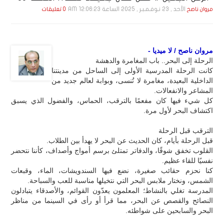
الأحد , 23 نـوفـمـبـر , 2025 الساعة 12:06:23 AM
مروان ناصح
0 تعليقات
مروان ناصح / لا ميديا -
الرحلة إلى البحر.. باب المغامرة والدهشة
كانت الرحلة المدرسية الأولى إلى الساحل من مدينتنا
الداخلية البعيدة، مغامرة لا تُنسى، وبوابة لعالم جديد من
المشاعر والانفعالات.
كل شيء فيها كان مفعمًا بالترقب، الحماس، والفضول الذي يسبق
اكتشاف البحر لأول مرة.
الترقب قبل الرحلة
قبل الرحلة بأيام، كان الحديث عن البحر لا يهدأ بين الطلاب.
القلوب تخفق شوقًا، والدفاتر تمتلئ برسم أمواج وأصداف، كأننا نتحضر
نفسيًا للقاء عظيم.
كنا نحزم حقائب صغيرة، نضع فيها السندويشات، الماء، وقبعات
الشمس، ونختار ملابس البحر التي نتخيلها مناسبة للعب والسباحة.
المدرسة تغلي بالنشاط؛ المعلمون يعدّون القوائم، والأصدقاء يتبادلون
النصائح والقصص عن البحر، مما قرأ أو رأى في السينما من مناظر
البحر والسابحين على شواطئه.