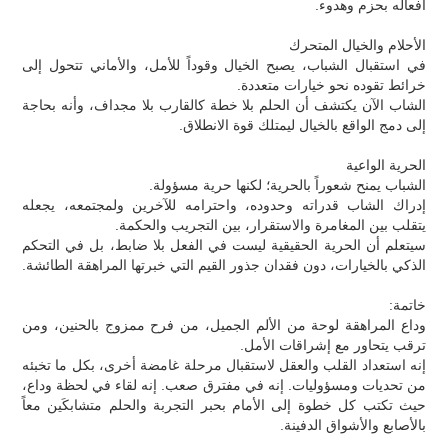
أفعاله بحزم وهدوء.
الأحلام والخيال المتحرك
في استقبال الشباب، يصبح الخيال وقوداً للأمل، والأماني تتحول إلى
خرائط تقوده نحو خيارات متعددة.
الشاب الآن يكتشف أن الحلم بلا خطة كالقارب بلا مجداف، وأنه بحاجة
إلى دمج الواقع بالخيال ليمتلك قوة الانطلاق.
الحرية الواعية
الشباب يمنح شعوراً بالحرية؛ لكنها حرية مسؤولة.
إدراك الشاب قدراته وحدوده، واحترامه للآخرين ولمجتمعه، يجعله
يتقلب بين المغامرة والاستقرار، بين التجريب والحكمة.
سيتعلم أن الحرية الحقيقية ليست في الفعل بلا ضابط، بل في التحكم
الذكي بالخيارات، دون فقدان جذور القيم التي خبرتها المراهقة الطائشة.
خاتمة:
وداع المراهقة لوحة من الألم الجميل، من فرح ممزوج بالحنين، ومن
ترقب يتحاور مع إشراقات الأمل.
إنه استعداد القلب والعقل لاستقبال مرحلة غامضة أخرى، بكل ما تخبئه
من تحديات ومسؤوليات. إنه في مفترق صعب. إنه لقاء في لحظة وداع،
حيث تكتب كل خطوة إلى الأمام بحبر التجربة والحلم متشابكَين معاً
بالأصابع والأشواق الدفينة.