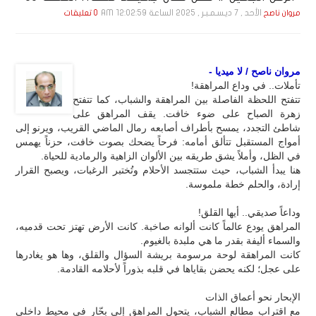
الأحد , 7 ديـسـمـبـر , 2025 الساعة 12:02:59 AM
مروان ناصح
0 تعليقات
مروان ناصح / لا ميديا -
تأملات.. في وداع المراهقة!
تتفتح اللحظة الفاصلة بين المراهقة والشباب، كما تتفتح
زهرة الصباح على ضوء خافت. يقف المراهق على
شاطئ التجدد، يمسح بأطراف أصابعه رمال الماضي القريب، ويرنو إلى
أمواج المستقبل تتألق أمامه: فرحاً يضحك بصوت خافت، حزناً يهمس
في الظل، وأملاً يشق طريقه بين الألوان الزاهية والرمادية للحياة.
هنا يبدأ الشباب، حيث ستتجسد الأحلام وتُختبر الرغبات، ويصبح القرار
إرادة، والحلم خطة ملموسة.
وداعاً صديقي.. أيها القلق!
المراهق يودع عالماً كانت ألوانه صاخبة. كانت الأرض تهتز تحت قدميه،
والسماء أليفة بقدر ما هي ملبدة بالغيوم.
كانت المراهقة لوحة مرسومة بريشة السؤال والقلق، وها هو يغادرها
على عجل؛ لكنه يحضن بقاياها في قلبه بذوراً لأحلامه القادمة.
الإبحار نحو أعماق الذات
مع اقتراب مطالع الشباب، يتحول المراهق إلى بحّار في محيط داخلي