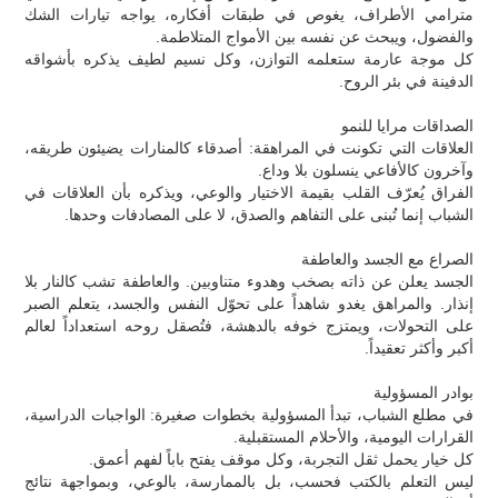
مترامي الأطراف، يغوص في طبقات أفكاره، يواجه تيارات الشك
والفضول، ويبحث عن نفسه بين الأمواج المتلاطمة.
كل موجة عارمة ستعلمه التوازن، وكل نسيم لطيف يذكره بأشواقه
الدفينة في بئر الروح.
الصداقات مرايا للنمو
العلاقات التي تكونت في المراهقة: أصدقاء كالمنارات يضيئون طريقه،
وآخرون كالأفاعي ينسلون بلا وداع.
الفراق يُعرّف القلب بقيمة الاختيار والوعي، ويذكره بأن العلاقات في
الشباب إنما تُبنى على التفاهم والصدق، لا على المصادفات وحدها.
الصراع مع الجسد والعاطفة
الجسد يعلن عن ذاته بصخب وهدوء متناوبين. والعاطفة تشب كالنار بلا
إنذار. والمراهق يغدو شاهداً على تحوّل النفس والجسد، يتعلم الصبر
على التحولات، ويمتزج خوفه بالدهشة، فتُصقل روحه استعداداً لعالم
أكبر وأكثر تعقيداً.
بوادر المسؤولية
في مطلع الشباب، تبدأ المسؤولية بخطوات صغيرة: الواجبات الدراسية،
القرارات اليومية، والأحلام المستقبلية.
كل خيار يحمل ثقل التجربة، وكل موقف يفتح باباً لفهم أعمق.
ليس التعلم بالكتب فحسب، بل بالممارسة، بالوعي، وبمواجهة نتائج