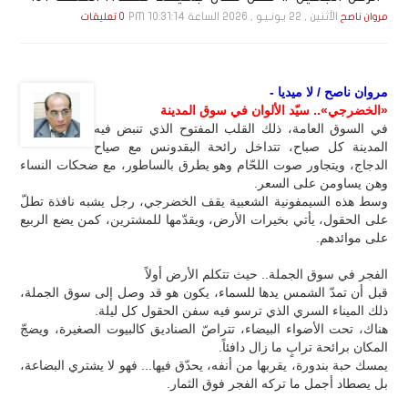
الأثنين , 22 يـونـيـو , 2026 الساعة 10:31:14 PM
مروان ناصح
0 تعليقات
مروان ناصح / لا ميديا -
«الخضرجي».. سيّد الألوان في سوق المدينة
في السوق العامة، ذلك القلب المفتوح الذي تنبض فيه
المدينة كل صباح، تتداخل رائحة البقدونس مع صياح
الدجاج، ويتجاور صوت اللحّام وهو يطرق بالساطور، مع ضحكات النساء
وهن يساومن على السعر.
وسط هذه السيمفونية الشعبية يقف الخضرجي، رجل يشبه نافذة تطلّ
على الحقول، يأتي بخيرات الأرض، ويقدّمها للمشترين، كمن يضع الربيع
على موائدهم.
الفجر في سوق الجملة.. حيث تتكلم الأرض أولاً
قبل أن تمدّ الشمس يدها للسماء، يكون هو قد وصل إلى سوق الجملة،
ذلك الميناء السري الذي ترسو فيه سفن الحقول كل ليلة.
هناك، تحت الأضواء البيضاء، تتراصّ الصناديق كالبيوت الصغيرة، ويضجّ
المكان برائحة ترابٍ ما زال دافئاً.
يمسك حبة بندورة، يقربها من أنفه، يحدّق فيها... فهو لا يشتري البضاعة،
بل يصطاد أجمل ما تركه الفجر فوق الثمار.