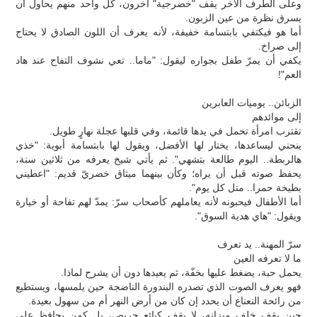
وعلى الطرف الآخر يقف "خضرجية" آخرون، كل واحد منهم يحاول أن
يسرق نظرة من عين الزبون.
أما هو فيكتفي بابتسامة خفيفة، لأنه يعرف أن اللون الصادق لا يحتاج
إلى صراخ.
يكفي أن يمرّ طفل بجواره ليقول: "ماما.. تعي نشوف التفاح عند هاد
العم"!
الزبائن.. يوميات العابرين
إلى موائدهم
تقترب امرأة تحمل في يدها قائمة، وفي قلبها عجلة نهارٍ طويل.
ينحني ليساعدها، يختار لها الأفضل، ويقول لها بابتسامة أبوية: "خذي
هالربطة.. اليوم طالعة بتشهي". ثم يأتي شيخ يعرفه من ثلاثين سنة،
يحفظ صوته قبل أن يراه؛ وكأن بينهما ميثاق خضريّ قديم: "اعطيني
بطيخة حمرا.. متل كل يوم".
أما الأطفال فيحبونه لأنه يعاملهم كأصحاب سرّ: يمدّ لهم تفاحة أو خيارة
ويقول: "هاي هدية السوق".
سرّ المهنة.. يد تعرف
ما لا تعرفه العين
يحمل حبة، يضغط عليها بخفّة، ثم يعيدها دون أن يشرح لماذا.
فهو يعرف الصوت الذي تصدره البندورة الناضجة حين يلمسها، ويستطيع
من رائحة النعناع أن يحدد إن كان من أرض النهر أم من سهول بعيدة.
حين يقف خلف ميزانه، لا يقف كبائع حريص، بل كمن يحافظ على