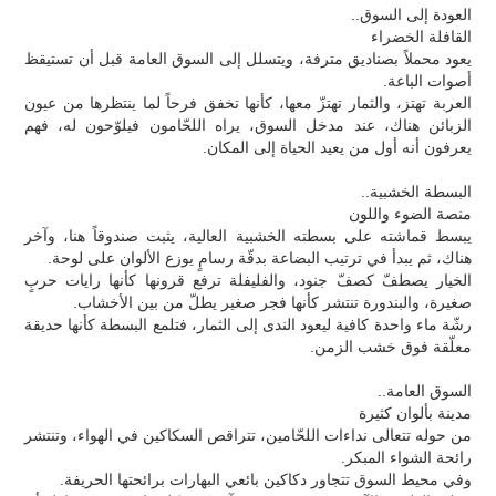
العودة إلى السوق..
القافلة الخضراء
يعود محملاً بصناديق مترفة، ويتسلل إلى السوق العامة قبل أن تستيقظ
أصوات الباعة.
العربة تهتز، والثمار تهتزّ معها، كأنها تخفق فرحاً لما ينتظرها من عيون
الزبائن هناك، عند مدخل السوق، يراه اللحّامون فيلوّحون له، فهم
يعرفون أنه أول من يعيد الحياة إلى المكان.
البسطة الخشبية..
منصة الضوء واللون
يبسط قماشته على بسطته الخشبية العالية، يثبت صندوقاً هنا، وآخر
هناك، ثم يبدأ في ترتيب البضاعة بدقّة رسامٍ يوزع الألوان على لوحة.
الخيار يصطفّ كصفّ جنود، والفليفلة ترفع قرونها كأنها رايات حربٍ
صغيرة، والبندورة تنتشر كأنها فجر صغير يطلّ من بين الأخشاب.
رشّة ماء واحدة كافية ليعود الندى إلى الثمار، فتلمع البسطة كأنها حديقة
معلّقة فوق خشب الزمن.
السوق العامة..
مدينة بألوان كثيرة
من حوله تتعالى نداءات اللحّامين، تتراقص السكاكين في الهواء، وتنتشر
رائحة الشواء المبكر.
وفي محيط السوق تتجاور دكاكين بائعي البهارات برائحتها الحريفة.