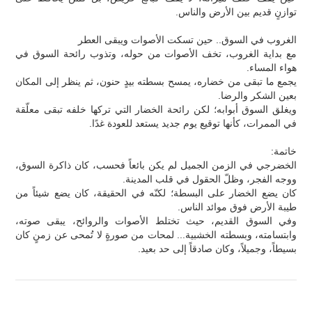
توازنٍ قديم بين الأرض والناس.
الغروب في السوق.. حين تسكت الأصوات ويبقى العطر
مع بداية الغروب، تخف الأصوات من حوله، وتذوب رائحة السوق في
هواء المساء.
يجمع ما تبقى من خضاره، يمسح بسطته بيدٍ حنون، ثم ينظر إلى المكان
بعين الشكر والرضا.
ويغلق السوق أبوابه؛ لكن رائحة الخضار التي تركها خلفه تبقى معلّقة
في الممرات، كأنها توقيع يوم جديد يستعد للعودة غدًا.
خاتمة:
الخضرجي في الزمن الجميل لم يكن بائعاً فحسب، كان ذاكرة السوق،
ووجه الفجر، وظلّ الحقول في قلب المدينة.
كان يضع الخضار على البسطة؛ لكنّه في الحقيقة، كان يضع شيئاً من
طيبة الأرض فوق موائد الناس.
وفي السوق القديم، حيث تختلط الأصوات والروائح، يبقى صوته،
وابتسامته، وبسطته الخشبية... لمحات من صورةٍ لا تُمحى عن زمنٍ كان
بسيطاً، وجميلاً، وكان صادقاً إلى حد بعيد.