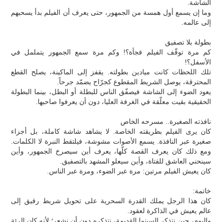
الشاشة.
وما إن يسمع أول همسة من الجمهور، حتى يعرف أن الفيلم بدأ يسحبهم
إلى عالمه.
بطولة بلا تصفيق
كم مرة توقّف الفيلم فجأة؟! وكم مرة سمع الجمهور يتململ في
الأسفل؟!
تلك اللحظات كانت ميادين بطولته. يقفز إلى الماكينة، يصلح القطع
المحترقة، يوصل الشريط المقطوع كجرّاح يضمّد جرحاً.
يعود الضوء إلى الشاشة فيصفّق الناس للبطلة أو البطل، بينما البطولة
الحقيقية بقيت معلّقة في الغرفة العليا، دون أن يعرفوا صاحبها.
نافذته الصغيرة.. مسرحه الخاص
كان يرى الفيلم بطريقته الخاصة. لا يشاهد شاشة كاملة، بل أجزاء
صغيرة عبر النافذة. يسمع الأصوات مشوشة، فيلتقط النبرة لا الكلمات.
ومع ذلك كان يعرف القصة كلّها، يعرف أين سيصرخ الجمهور، وأين
سينحني العاشق للفتاة، وأين سيعلو المشهد بالتصفيق.
كان يعيش الفيلم مرتين: مرة عبر الضوء، ومرة عبر الناس.
خاتمة:
كان هذا الرجل يملك القدرة السحرية على تحويل شريط رقيق إلى
عالم يعيش في الذاكرة لعقود.
واليوم، حين نتذكر السينما القديمة، نتذكره دون أن نشعر؛ لأنه كان الرئة