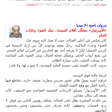
الثلاثاء , 7 يـولـيـو , 2026 الساعة 7:19:03 PM
مروان ناصح
0 تعليقات
مروان ناصح / لا ميديا -
«الأوبرتوار» مشغِّل أفلام السينما.. سيّد الضوء وعرّاب
الحلم
كان يجلس في أعلى الصالة، حيث لا يصل إليه سوى غبار
الضوء ودفء الماكينة. رجلٌ يعتقد بوجوده كلُّ من ارتاد السينما في
الزمن الجميل؛ لكنْ لا يعرفه أحد. هو الحارس غير المرئي لعالم السحر،
مَن يفتح أبواب الحلم، ويشغِّل عجلة الخيال، وينثر الضوء على الشاشة
كأنه يسكب الحليب على ستارة الظلام.
بدونه، كانت القصة تبقى حبيسة العلبة المعدنية، لا صوت لها، ولا قلب.
غرفةٌ عالية فوق المدينة
غرفته أشبه بعشّ طائر عجوز يحرس صغاره؛ ضيقة، حارة، تتقاطع فيها
رائحة الغبار مع وهج اللمبة الثقيلة.
كان "الأوبرتوار" يتسلق الدرجات الخشبية الصاعدة نحو السقف، كأنه
يصعد إلى مكان مقدّس.
من نافذته الصغيرة يطل على الصالة، يشاهد رؤوس الناس من فوق. لا
يرى قسمات وجوههم، لكنه يعرف متى يبتسمون ومتى يحبسون
أنفاسهم.