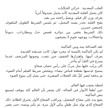
العلب المعدنية.. خزائن الحكايات
كان يحمل العلبة المعدنية كأنه يحمل صندوقاً أثرياً.
يعرف وزن كل فيلم، ويشمّ رائحته من بعيد.
يفتح العلبة بحذر يشبه التبجيل، ثم يلمس الشريط الطويل الملفوف
بإصبعين خبيرين.
ذلك الشريط يخفي بين دوائره قصص حبّ ومطاردات، دموعاً
واحتفالات، ووجوه نجومٍ لا يشيخون.
عقد الصداقة بينه وبين الماكينة
لم تكن الماكينة بالنسبة له مجرد جهاز؛ كانت صديقته القديمة.
يعرف أنينها، واهتزازها الخفيف حين تتعب، وصوتها المرتجف عندما
يسرع في اللفّ أو يتأخر.
كان يربّت عليها مثل مربٍّ على رأس حصان شجاع.
يمسح عدستها بقطعة قماش بيضاء، ويفحص شريط الفيلم أمام الضوء،
ثم يدفعه ليعبر كلّ تلك العجلات الصغيرة، حتى يصل إلى ينبوع الضوء.
لحظة يخفت فيها العالم
حين تُطفأ الأنوار في الصالة، كان يشعر بأن العالم كله يتوقف ليسمع
نبض الماكينة.
يضع يده على مفتاح التشغيل، ويراقب الشعاع الأول يخترق الظلام؛ ذلك
الشعاع الذي يولد مثل طفلٍ يبكي لأول مرة، ثم يكبر ويتمدد حتى يغمر