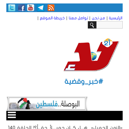
|
|
|
|
الرئيسية
من نحن
تواصل معنا
خريطة الموقع
#خبر_وقضية
«الزمن الجميل».. هـــل كـــان جميــــلاً حقـــاً؟! الحلقة 1٤٠