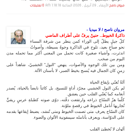
الأربعاء , 29 أبـريـل , 2026 الساعة 1:18:18 AM
مروان ناصح
0 تعليقات
مروان ناصح / لا ميديا -
ذاكرةُ الخيوط.. حنينٌ يرفّ على أطراف الماضي
كلّ جيلٍ يطلّ إلى الوراء كمن ينظر من شرفة المساء
نحو صباحٍ بعيد، تلوح في الذاكرة وجوهٌ بسيطة، وأصواتٌ
اندثرت، وأشياء صغيرة كانت تحمل من المعنى أكثر مما تحمله مدن
اليوم من صخب.
ومن بين تلك الوجوه والأصوات، ينهض "النول" الخشبيّ، شاهداً على
زمنٍ كان الجمال فيه يُنسج بخيط الصبر، لا بأسنان الآلة.
آلةٌ تُغنّي بإيقاع الحياة
لم يكن النول الخشبي مجرّد أداةٍ للنسيج، بل كائناً نابضاً بالحياة، يُصدر
أنغامه كما يُغنّي القلب حين يعشق.
كلّما هزّ النسّاج ذراعه وارتفعت دفّته، دوّى صوته كطبلةِ عرسٍ ريفيٍّ
تُجاريها أنامل الخيوط في رقصةٍ ملوّنة.
كان النسّاج يعرف متى تصمت الخيوط ومتى تُنشد، يضبط إيقاعها بقدمه
على الدوّاسة، ويعزف بأنامله سيمفونية الألوان والضوء.
ألوان لا تُخطئ القلب