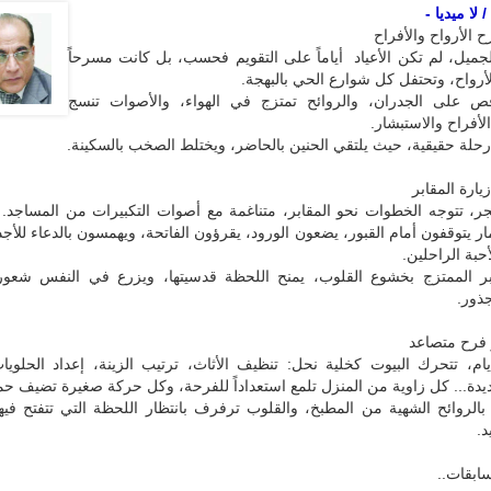
لا ميديا -
ح الأرواح والأفراح
جميل، لم تكن الأعياد أياماً على التقويم فحسب، بل كانت مسرحاً
أرواح، وتحتفل كل شوارع الحي بالبهجة.
اقص على الجدران، والروائح تمتزج في الهواء، والأصوات تنسج
الأفراح والاستبشار.
حلة حقيقية، حيث يلتقي الحنين بالحاضر، ويختلط الصخب بالسكينة.
يارة المقابر
جر، تتوجه الخطوات نحو المقابر، متناغمة مع أصوات التكبيرات من المساجد. 
ر يتوقفون أمام القبور، يضعون الورود، يقرؤون الفاتحة، ويهمسون بالدعاء للأجداد
أحبة الراحلين.
 الممتزج بخشوع القلوب، يمنح اللحظة قدسيتها، ويزرع في النفس شعوراً 
جذور.
 فرح متصاعد
أيام، تتحرك البيوت كخلية نحل: تنظيف الأثاث، ترتيب الزينة، إعداد الحلوي
يدة... كل زاوية من المنزل تلمع استعداداً للفرحة، وكل حركة صغيرة تضيف حم
بالروائح الشهية من المطبخ، والقلوب ترفرف بانتظار اللحظة التي تتفتح فيها
د.
سابقات..