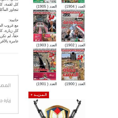
كل لقمة، كل
العدد ( 1904)
العدد ( 1905)
تتجاوز المآك
خاتمة:
مع غروب الش
كل زيارة، كل
حقاً، لم تكن
عامرة بالأفرا
العدد ( 1902)
العدد ( 1903)
العدد ( 1900)
العدد ( 1901)
المصد
الـمـزيــد +
زيارة 