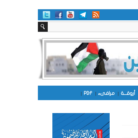
أروقـــة
|
مرافىء
|
PDF
|