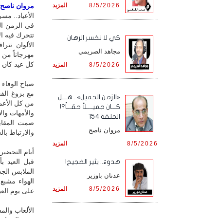
8/5/2026
المزيد
مروان ناصح / 
الأعياد.. مسر
في الزمن ال
تتحرك فيه ال
كي لا نخسر الرهان
الألوان تتر
مجاهد الصريمي
مهرجاناً من 
كل عيد كان ر
8/5/2026
المزيد
صباح الوفاء ز
مع بزوغ الف
«الزمن الجميل».. هـــل
من كل الأعما
كـــان جميــــلاً حقـــاً؟!
والأمهات وال
الحلقة 154
صمت المقابر
مروان ناصح
والارتباط بال
8/5/2026
المزيد
أيام التحضير
قبل العيد ب
هدوءٌ.. يثير الضجيج!
الملابس الجد
عدنان باوزير
الهواء مشبع 
8/5/2026
المزيد
على يوم العي
الألعاب والم