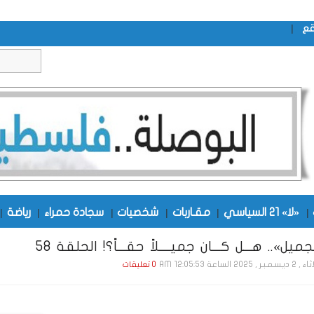
|
قع
|
«لا» 21 السياسي
|
مقـاربات
|
شخصيات
|
سجادة حمراء
|
رياضة
|
ميل».. هـــل كـــان جميــــلاً حقـــاً؟! الحلقة 58
ر , 2025 الساعة 12:05:53 AM
0 تعليقات