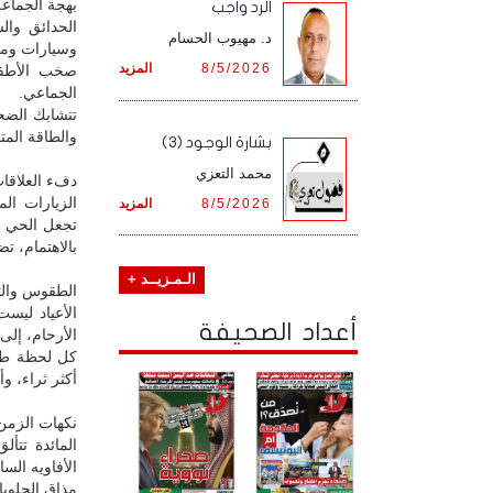
بهجة الجماعة
الرد واجب
الحدائق وال
د. مهيوب الحسام
وسيارات ومن
8/5/2026
المزيد
صخب الأطفا
الجماعي.
تتشابك الضح
والطاقة المت
بشارة الوجود (3)
محمد التعزي
دفء العلاقا
الزيارات ال
8/5/2026
المزيد
تجعل الحي ك
بالاهتمام، ت
الـمـزيــد +
الطقوس والتقا
الأعياد ليس
أعداد الصحيفة
الأرحام، إلى 
كل لحظة طقس
أكثر ثراء، و
نكهات الزمن
المائدة تتأل
الأفاويه الس
مذاق الحلويا