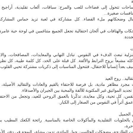
ساحات تتحول إلى فضاءات للعب والمرح: سباقات، ألعاب تقليدية، أراجيح 
افسات صغيرة...
ل وضحكاتهم ملء الفضاء. كل مشاركة في لعبة تزيد حماس المشاركة 
كات والهتافات في ألحان احتفالية تجعل الجميع متناغمين في لوحة حية عامرة
جددة.
ت
منزلية تبعث الدفء في النفوس. تبادل التهاني والمعايدات، المصافحات، والا
له مشبعاً بروح الترابط والألفة. كل قبلة على الخد، كل كلمة طيبة، كل نظر
ضيف بعداً إنسانياً للاحتفال، فتتحول المناسبات إلى ذكريات مشتركة تحيي القلوب.
ليد.. روح العيد
ت مجرد مظاهر مادية، بل فرصة للاحتفاء بالقيم والعادات والتقاليد الأصيلة
تجديد المواثيق غير المكتوبة للألفة والمحبة بين الجيران والأصدقاء.
، كل تحية، وكل معايدة، تذكّرنا بالعمق الروحي للعيد، وتجعل من الاحتفا
أعمق أثراً في النفوس من الصغار إلى الكبار.
 الجميل
ق بالحلويات التقليدية والمأكولات الخاصة بالمناسبة. رائحة الكعك المطيب 
احرة،
ت الطازجة، وضحكات الجالسين حول المائدة، تدون مشاعر البهجة في دفتر الأيام 