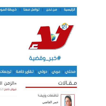
|
|
|
الرئيسية
من نحن
تواصل معنا
خريطة المو
#خبر_وقضية
محلي
|
عربي
|
دولي
|
تقارير خاصة
|
ترجمات
مـقـالات
«الزمن الج
الثلاثاء , 2 ديـسـمـبـ
مروان ناصح
تناقضات وزيف!
عمر القاضي