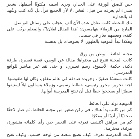
حين تُلصق الورقة على الجدار، ويرى اسمه مكتوبًا أسفلها، يشعر
بشيء لم يعرفه من قبل: الفخر.. لا لأن الجميع قرأ، بل لأنه كتب وشُهد
له بالجدارة.
تلك اللحظة كانت تعادل عنده الآن ألف إعجاب على وسائل التواصل.
المارة من الزملاء يتهامسون: "هذا المقال لفلان!"، والمعلم يربّت على
كتفه، وبعضهم يغار في صمت.
وهكذا تبدأ الموهبة بالظهور، لا بضوضاء، بل بدهشة.
مجلة الحائط... وطن من ورق
كانت المجلة تتنوع في محتواها: مقالة عن الوطن، قصة قصيرة، طرفة
ذكية، حكمة الأسبوع، رسم تعبيري، أو حتى نقد غير مباشر للواقع
المدرسي.
كانت متنفسًا صغيرًا، وجريدة صادقة في عالم مغلق، وكان لها طقوسها:
لجنة تحرير، محرر رئيسي، خطاط رسمي، وزملاء يتسللون ليلاً ليضيفوا
سطرًا أو يصححوا خطأ قبل أن تفتح المدرسة أبوابها.
الموهبة تولد على الحائط
كم من كاتب بدأ هناك، في ركن صغير من مجلة الحائط، ثم صار لاحقًا
صحفيًا أو أديبًا أو مفكرًا.
كم من مراهق اكتشف قدرته على التعبير حين رأى كلماته منشورة،
مرئية، محترمة.
كانت المدرسة تعرف كيف تصنع منصة من لوحة خشب، وكيف تفتح