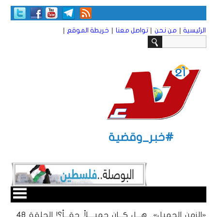
|
|
|
|
الرئيسية
من نحن
تواصل معنا
خريطة الموقع
#خبر_وقضية
«الزمن الجميل».. هـــل كـــان جميــــلاً حقـــاً؟! الحلقة ٤٨