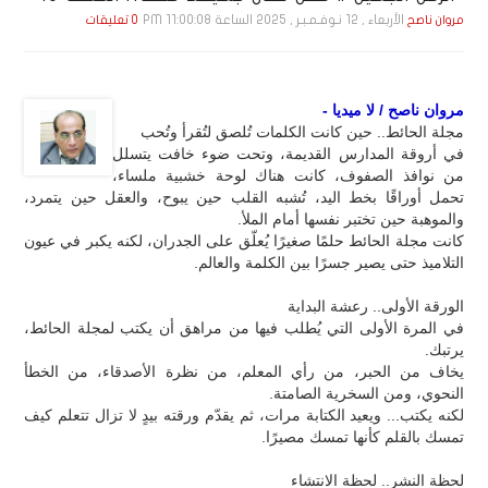
الأربعاء , 12 نـوفـمـبـر , 2025 الساعة 11:00:08 PM
مروان ناصح
0 تعليقات
مروان ناصح / لا ميديا -
مجلة الحائط.. حين كانت الكلمات تُلصق لتُقرأ وتُحب
في أروقة المدارس القديمة، وتحت ضوء خافت يتسلل
من نوافذ الصفوف، كانت هناك لوحة خشبية ملساء،
تحمل أوراقًا بخط اليد، تُشبه القلب حين يبوح، والعقل حين يتمرد،
والموهبة حين تختبر نفسها أمام الملأ.
كانت مجلة الحائط حلمًا صغيرًا يُعلّق على الجدران، لكنه يكبر في عيون
التلاميذ حتى يصير جسرًا بين الكلمة والعالم.
الورقة الأولى.. رعشة البداية
في المرة الأولى التي يُطلب فيها من مراهق أن يكتب لمجلة الحائط،
يرتبك.
يخاف من الحبر، من رأي المعلم، من نظرة الأصدقاء، من الخطأ
النحوي، ومن السخرية الصامتة.
لكنه يكتب... ويعيد الكتابة مرات، ثم يقدّم ورقته بيدٍ لا تزال تتعلم كيف
تمسك بالقلم كأنها تمسك مصيرًا.
لحظة النشر.. لحظة الانتشاء