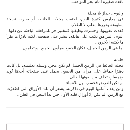
نافذة صغيرة أمام بحر المواهب.
واليوم.. جدارٌ بلا مجلة
في مدارس كثيرة اليوم، اختفت مجلات الحائط، أو صارت نسخة
مطبوعة يحررها معلم، لا الطلاب.
فقدت عفويتها، وخسرت وظيفتها كمختبر حر للمراهقة الباحثة عن ذاتها.
اليوم، المراهق يكتب على هاتفه، ينشر على صفحته، لكنه نادرًا ما يقرأ
ما يكتبه الآخرون.
أما في الزمن الجميل، فكان الجميع يقرأون الجميع.. ويتعلمون.
خاتمة
مجلة الحائط في الزمن الجميل لم تكن مجرد وسيلة تعليمية، بل كانت
دفترًا جماعيًا على مرأى من الجميع، يحمل على صفحاته أحلامًا تُولد
وهمساتٍ تخاف من صوتها العالي.
لم تكن للعرض فحسب، بل للانتماء.
ومن يقف أمامها اليوم في ذاكرته، يشعر أن تلك الأوراق التي اصْفرّت
مع الزمن، لم تكن إلا أوراق قلبه الأول حين بدأ النبض في العلن..