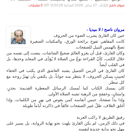
الثلاثاء , 27 يـنـاير , 2026 الساعة 12:03:28 AM
مروان ناصح
0 تعليقات
مروان ناصح / لا ميديا -
حين كان القارئ يشرب الضوء من الحروف
كانت المقاهي تفوح برائحة الورق، والمكتبات الصغيرة
تضجّ بالهمس النبيل للصفحات.
وكان القارئ، قبل أن يغزو العالمَ ضجيجُ الشاشات، ينصت إلى نفسه من
خلال الكتب، كأنّ القراءة نوعٌ من الصلاة لا يُؤدَّى في المعابد وحدها، بل
في القلب أيضاً.
كان القارئ في الزمن الجميل يشبه العاشق الذي يكتب في الخفاء
لحبيبٍ يسكن الحروف، لا ينتظر منه جواباً، بل يكتفي بأن تهتزّ روحه مع
كل سطر.
كان يمسك الكتاب كما تُمسك الرسائل المعطرة القديمة: بحذرٍ،
وامتنانٍ، وخفقةٍ من الرهبة تشبه الصلاة الأولى.
وإذا بدأ صفحةً، حبس أنفاسه كمن يغوص في نهرٍ من الكلمات، وإذا
أغلق الغلاف، ظلّ عبير الصفحات عالقاً في ذاكرته أياماً طويلة.
رفيق الطريق لا راكب العربة
في ذلك الزمن، لم يكن القارئ يلهث نحو نهاية الرواية، بل يسير على
مهلٍ نحو بدايةٍ جديدةٍ لنفسه.