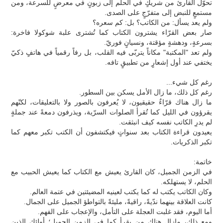
تحوّل القارئ من شريكٍ في الحلم إلى زبونٍ في معرضٍ للسرعة، ومن
مستمعٍ للنبض إلى متفرّجٍ على الصدى.
ولم يعد يسأل: من الكاتب؟ بل: كم سعره؟
صار بعض القرّاء يشترون الكتاب كما تُشترى علبة شوكولا فاخرة:
بسرعةٍ، ودهشةٍ مؤقتة، ونسيانٍ فوريّ.
ولم تعد "المكتبة" مكاناً يتربّى فيه القلب، بل رفاً رقمياً في هاتفٍ ذكيّ
يختفي عند أول إشعارٍ من تطبيقٍ تافه.
رغم كل شيء...
رغم كل ذلك، ما زال الأمل يسكن بين السطور.
ما زال هناك قرّاءٌ حقيقيون، لا يُعرفون بالصور ولا بالتعليقات، لكنّهم
يقرؤون في الليل كما تُقرأ الصلوات السرّية، ويذرفون دمعةً عند جملةٍ
لم يدرِ الكاتب نفسه كيف انبثقت.
يعيدون قراءة الكتاب بعد سنواتٍ فيكتشفون أن الكتب تكبر معهم كما
تكبر الذكريات.
خاتمة:
في الزمن الجميل، كان القارئ يعيش مع الكتاب كما يعيش الحبيب مع
الحلم، لا يستهلكه.
وكان الكاتب يكتب له كما يكتب لعينيه المضيئتين في عتمة العالم.
كانت العلاقة بينهما ندّيةً، راقيةً، مليئةً بالتواطؤ الجميل على الجمال.
أما اليوم، فقد غلبت العجلة على التأمل، والإعجاب على الفهم.
ومع ذلك، مازال هناك من يقرأ كما في الزمن الجميل؛ أولئك الذين