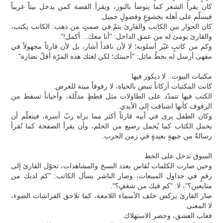
كان يقرأ الشعر كما يتوضأ بالنور، ويقرأ القصة كمن يدخل بيتاً غريباً
فيسلّم على أهله بخشوعٍ وفضولٍ جميل.
كان الحوار بين الكاتب والقارئ يتمّ في صمتٍ من ذهب: الكاتب يكتب،
والقارئ يومئ له من عمق الداخل: "أنا معك... أكمل!".
وكم من كاتبٍ غيّر أسلوبه؛ لا لأن ناقداً أشار، بل لأن قارئاً مجهولاً في
مقهى أرسل له بخطّ مائل: "أحببتك؛ لكن لغتك هذه المرّة أقلّ نضارة".
مكتبات البيوت.. لا ديكور فيها
كانت المكتبات أركاناً تنبض بالحياة، لا رفوفاً ميتة للعرض.
الكتب فيها تتمدّد على الطاولات مثل قططٍ مدلّلة، وأحياناً تسقط من
الرفوف كأنها اشتاقت إلى الأيدي.
وكان الطفل يرى في أبيه قارئاً أكثر مما يراه ربّ أسرة، فيتعلّم أن
يحمل الكتاب كما يُحمل رضيع من الحلم، وأن يقرأ الصفحة كما تُقرأ
رسالةٌ من جبهةٍ بعيدةٍ في زمن الحرب.
السوق تدخل على الخط
وحين صارت الكلمات تُقاس بعدد النسخ والمشاهدات، تحوّل القارئ إلى
رقمٍ في جداول المبيعات، وصار الناشر يسأل الكاتب: "كم لديك من
متابعين؟"، لا: "كم فيك من شغفٍ؟".
صار القارئ يركض خلف الأسماء اللامعة، كما تلاحق الفراشات الضوء،
لا المعنى.
فغاب العشق، وحضر الاستهلاك.