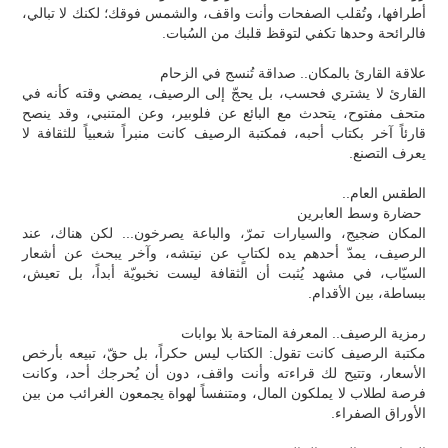
أطرافها، وتُقلب الصفحات وأنت واقف، والشمس فوقك؛ لكنك لا تبالي،
فالرائحة وحدها تكفي لتوقظ قلبك من السُبات.
علاقة القارئ بالمكان.. صداقة تُنسج في الزحام
القارئ لا يشتري فحسب، بل يحجّ إلى الرصيف، يمضي وقته كأنه في
متحف مفتوح، يتحدث مع البائع عن فلوبير، وعن المتنبي، وقد ينصح
قارئاً آخر بكتاب أحبه، فمكتبة الرصيف كانت منبراً شعبياً للثقافة لا
يعرف التصنع.
الطقس العام..
حضارة وسط العابرين
المكان ضجيج، والسيارات تمرّ، والباعة يصرخون... لكن هناك، عند
الرصيف، يمدّ أحدهم يده لكتابٍ عن نيتشه، وآخر يبحث عن أشعار
السيّاب، في مشهد يُثبت أن الثقافة ليست نخبويّة أبداً، بل تعيش،
ببساطة، بين الأقدام.
رمزية الرصيف.. المعرفة المتاحة بلا بوابات
مكتبة الرصيف كانت تقول: الكتاب ليس حكراً، بل حقّ، تبيعه بأرخص
الأسعار، وتتيح لك قراءته وأنت واقف، دون أن يُحرجك أحد، وكانت
فرصة لطلاب لا يملكون المال، ومتنفساً لهواة يجمعون الغرائب من بين
الأوراق الصفراء.