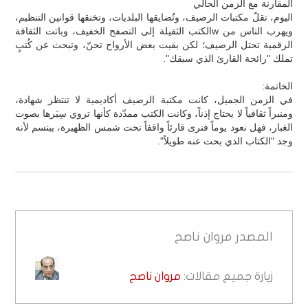
المقارنة مع الزمن الحالي
اليوم، تقلّ مكتبات الرصيف، وتُضايقها البلديات، وتخنقها قوانين التنظيم،
ويهرب الناس من wالكتب الثقيلة إلى التصفح الخفيف، وباتت الثقافة
الرقمية تحتل الرصيف؛ لكن بقيت بعض الأرواح تحنّ، وتبحث عن كُتبٍ
تملك "رائحة القارئ الذي سبقك".
الخاتمة:
في الزمن الجميل، كانت مكتبة الرصيف أكاديمية لا تنتظر شهادة،
ومنبراً ثقافياً لا يحتاج إذناً، وكانت الكتب ممدّدة كأنها تروي سِيَرها بصوت
الغبار، فهل نعود يوماً فنرى قارئاً واقفاً تحت شمس الظهيرة، يبتسم لأنه
وجد "الكتاب الذي بحث عنه طويلاً".
المصدر
مروان ناصح
زيارة جميع مقالات:
مروان ناصح