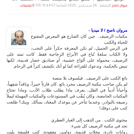
الجمعة , 26 سـبـتـمـبـر , 2025 الساعة 10:44:57 PM
مروان ناصح
0 تعليقات
مروان ناصح / لا ميديا -
مكتبات الرصيف.. حين كان الشارع هو المعرض المفتوح
للحياة والكتب
في الزمن الجميل، لم تكن المعرفة حكراً على النخب،
ولا الكتاب سلعةً تُباع في الأبراج الزجاجية فقط. كانت تمتد على
الرصيف، محمولة على ألواح خشبية، أو صناديق خضار قديمة، لكنها
تنبض بالحكمة، وتدعوك للقراءة كما لو أنك تكتشف كنزاً في الزحام.
بائع الكتب على الرصيف.. فيلسوف بلا منصة
لم يكن صاحب مكتبة الرصيف مجرد بائع. كان قارئاً خبيراً، وناقداً شفهياً،
وأحياناً أديباً في الظل، يعرف ماذا يطلب طلاب الأدب، وماذا تحتاج
المكتبات الجامعية، وكان يُنقّب في المستودعات والمكتبات المهملة ليملأ
رصيفه بالنوادر، وعندما تتأخر عن موعدك المعتاد، يسألك: وينك؟ طلعت
كتب على ذوقك!
محتوى الكتب.. من الذهب إلى الغبار العطري
تجد في مكتبة الرصيف كل شيء:
روايات نادرة، مجلات قديمة، دواوين مفقودة، كتب فلسفة بليت