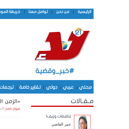
|
|
|
الرئيسية
من نحن
تواصل معنا
خريطة المو
#خبر_وقضية
محلي
|
عربي
|
دولي
|
تقارير خاصة
|
ترجمات
مـقـالات
«الزمن الج
الأحد , 28 ديـسـمـبـر , 5
مروان ناصح
تناقضات وزيف!
عمر القاضي