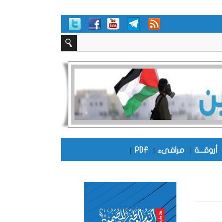
أروقـــة
|
مرافىء
|
PDF
|