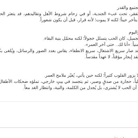
جتمع والقدر
قر، تحت عبء الجندية، أو في زحام شروط الأهل وتقاليدهم، قد يتعثر الحب
تأخر حيناً؛ لكنه لا يموت؛ لأنه قرار، قبل أن يكون شعوراً.
ليوم
ميل، كان الحب يتسلل خجولاً؛ لكنه محمّل بنية البقاء.
ياً: «أنا لك.. حتى آخر العمر».
قد صار سريع الاشتعال، سريع الانطفاء، يقاس بعدد الصور والرسائل، ويُلغى بك
 إيجار مؤقتاً، لا عهداً مقدساً.
 يزور القلوب كثيراً؛ لكنه حين يأتي، يُغيّر ملامح العمر.
اخلياً، حجارة من صدقٍ وصبر، ثم يتجسد في بيتٍ خارجي، تملؤه ضحكات الأطفال،
 الحب لا يُشترى، بل يُجدل من الكلمة، والنية، وانتظار الغد معاً.