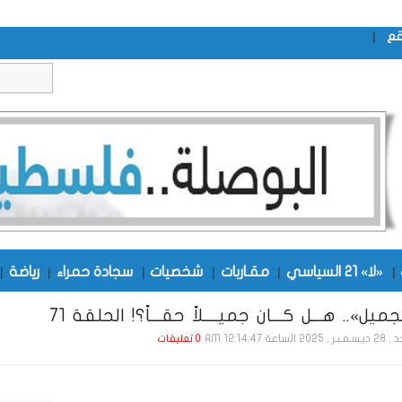
|
قع
|
«لا» 21 السياسي
|
مقـاربات
|
شخصيات
|
سجادة حمراء
|
رياضة
|
ميل».. هـــل كـــان جميــــلاً حقـــاً؟! الحلقة 71
202 الساعة 12:14:47 AM
0 تعليقات