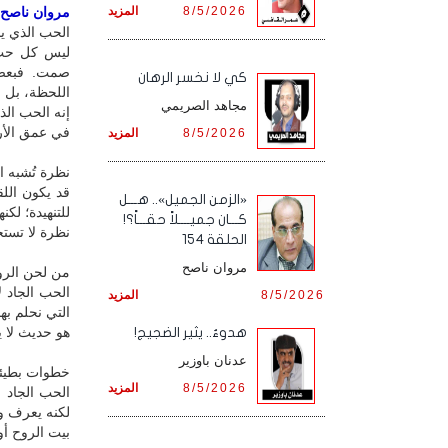
8/5/2026
المزيد
مروان ناصح / 
الحب الذي يبد
ليس كل حبٍّ
صمت. فبعض 
كي لا نخسر الرهان
اللحظة، بل 
مجاهد الصريمي
إنه الحب الذ
في عمق الأرض
8/5/2026
المزيد
نظرة تُشبه ا
قد يكون الل
«الزمن الجميل».. هـــل
للتنهيدة؛ لكن
كـــان جميــــلاً حقـــاً؟!
نظرة لا تستج
الحلقة 154
مروان ناصح
من لحن الرو
الحب الجاد ل
8/5/2026
المزيد
التي نحلم به
هو حديث لا ي
هدوءٌ.. يثير الضجيج!
عدنان باوزير
خطوات بطيئة.
8/5/2026
المزيد
الحب الجاد 
لكنه يعرف وج
بيت الروح أو