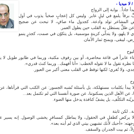
لا ميديا -
أ جاداً.. بوابة إلى الزواج
 برقاً يلمع في ليلٍ عابر. وليس كل إعجابٍ صخباً يذوب في أول
المشاعر تولد وادعة، كجدول ماء صافٍ، لا تبحث عن ضجيج
عن ظلٍّ يستظل به القلب حين يطول العمر.
ي لا يلهو، ولا يتدلّى كزينةٍ موسمية، بل يتكوّن في صمت، كجذرٍ ينمو
، ليبقى، ويمنح ثمار الأمان.
لبوح
قاء عابراً في قاعة محاضرة، أو بين رفوف مكتبة، وربما في طابور طويل لا 
ها نظرة تقول ما لا تقوله الخطب: «أنا أفهمك.. وربما كنتَ قدري».
دي، ولا تُغري؛ لكنها توقظ في القلب معنى أكبر من العبور.
ح
ا يبدأ بكلمات مستهلكة، بل بأسئلة تُشبه الجسور: عن الكتب التي قرأناها، عن
ا، عن الأهل الذين يسكنوننا، عن صورة أنفسنا التي لم تكتمل بعد...
زيّنه التكلّف، بل يشفّ كنافذة يدخل منها الضوء.
. لكن ثابتة
لا يركض كطفلٍ في الحقول، ولا يماطل كمسافرٍ يخشى الوصول. إنه يسير ع
هته: «أحبك لأنك تشبهين بيتي الذي لم أبنه بعد».
لاً، ثم بيت الجدران والسقف.