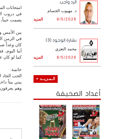
الرد واجب
امتحانات الم
د. مهيوب الحسام
في دروب الف
8/5/2026
المزيد
يصمت حيناً، ي
بين الأمس وا
في الزمن الج
بشارة الوجود (3)
كان وعداً ضمن
محمد التعزي
أما اليوم، ف
كما لو كان عقد
8/5/2026
المزيد
خاتمة:
الحب الجاد لا
الـمـزيــد +
يبني بيتاً د
وهم يعرفون أن
أعداد الصحيفة