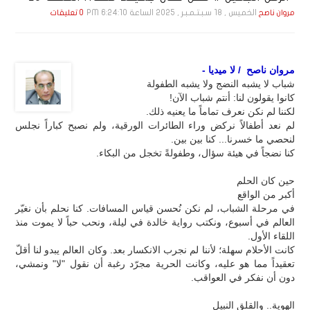
الخميس , 18 سـبـتـمـبـر , 2025 الساعة 6:24:10 PM
مروان ناصح
0 تعليقات
مروان ناصح / لا ميديا -
شباب لا يشبه النضج ولا يشبه الطفولة
كانوا يقولون لنا: أنتم شباب الآن!
لكننا لم نكن نعرف تماماً ما يعنيه ذلك.
لم نعد أطفالاً نركض وراء الطائرات الورقية، ولم نصبح كباراً نجلس
لنحصي ما خسرنا... كنا بين بين.
كنا نضجاً في هيئة سؤال، وطفولةً تخجل من البكاء.
حين كان الحلم
أكبر من الواقع
في مرحلة الشباب، لم نكن نُحسن قياس المسافات. كنا نحلم بأن نغيّر
العالم في أسبوع، ونكتب رواية خالدة في ليلة، ونحب حباً لا يموت منذ
اللقاء الأول.
كانت الأحلام سهلة؛ لأننا لم نجرب الانكسار بعد. وكان العالم يبدو لنا أقلّ
تعقيداً مما هو عليه، وكانت الحرية مجرّد رغبة أن نقول "لا" ونمشي،
دون أن نفكر في العواقب.
الهوية.. والقلق النبيل