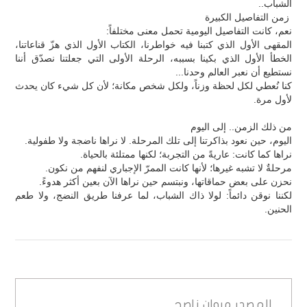
الشباب..
زمن التفاصيل الكبيرة
نعم، كانت التفاصيل اليومية تحمل معنى مختلفاً:
المقهى الأول الذي كتبنا فيه خواطرنا، الكتاب الأول الذي هزّ قناعاتنا،
الخطأ الأول الذي بكينا بسببه، الرحلة الأولى التي جعلتنا نصدّق أننا
نستطيع أن نعبر العالم وحدنا...
كنا نُعطي لكل لحظة وزناً، ولكل شخص مكانة؛ لأن كل شيء كان يحدث
لأول مرة.
من ذلك الزمن.. إلى اليوم
اليوم، حين نعود بذاكرتنا إلى تلك المرحلة. لا نراها ناضجة ولا طفولية.
نراها كما كانت: عاريةً من التجربة؛ لكنها ممتلئة بالحياة.
مرحلةٌ لا تشبه غيرها؛ لأنها كانت الممرّ الإجباري لنفهم من نكون.
نحزن على بعض حماقاتها، ونبتسم حين نراها الآن بعين أكثر هدوءً.
لكننا نوقن دائماً: لولا ذاك الشباب، لما عرفنا طريق النضج، ولا طعم
الحنين.
المصدر
مروان ناصح