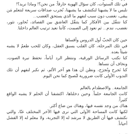
في تلك السنوات، كان سؤال الهوية حارقاً: من نحن؟! وماذا نريد؟!
نلبس ما لا يشبهنا لنكتشف ما يشبهنا، نُجرب صداقات سريعة لنتعلم مَن
يبقى، نغضب دون سبب لنفهم ما الذي يستحق الغضب...
كنا نتنقّل بين الأفكار كما يتنقّل العاشق بين القصائد، نُحاور، نثور،
نغضب، نندم... ثم نعود إلى الصمت، كأننا نعيد ترتيب العالم داخلنا.
حين كان الحبّ أول الدروس وأقساها
في تلك المرحلة، كان القلب يسبق العقل، وكان للحب طعمٌ لا يشبه
شيئاً بعده.
كنا نكتب الرسائل الورقية، وننتظر الرد أياماً، نحفظ نبرة الصوت،
ونخاف أن ننساها.
كنا نَجرح ونُجرَح، ونظن أن هذا هو آخر الألم، ثم نكبر لنفهم أن تلك
الندوب الأولى كانت ضرورية لنُصبح كما نحن اليوم.
الجامعة.. والاصطدام بالعالم
كانت الجامعة حلماً. وحين دخلناها، اكتشفنا أن الحلم لا يشبه الواقع
كثيراً.
هناك من وجد نفسه فيها، وهناك من ضاع أكثر.
لكنها كانت المساحة الأولى التي نرى فيها الآخر المختلف عنّا، والتي
نكتشف فيها أن الطريق لا مرشد له إلا التجربة، ولا معلم له إلا الفشل
أحياناً.