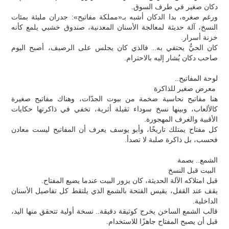
دكان صغير في طرف السوق.
ورغم صغره، بدا الدكان أشبه بـ«مملكة مفاتيح»: جدران مليئة بمئات
النسخ، آلة حديثة لمعالجة الأسنان المعدنية، صندوق خشبي يلمع كأنه
خزنة أسرار.
كان الحيُّ يحتفي به.. فالذي كان يجلس على الرصيف، أصبح اليوم
صاحب دكان يُشار إليه بالاحترام.
لوحة المفاتيح..
معرض صغير للذاكرة
هنا مفاتيح نحاسية ضخمة من بيوت الجدّات، وهناك مفاتيح صغيرة
كالألعاب، وبينها نسخ سوداء ثقيلة أثرية، تخفي في ذاكرتها حكايات
الأقبية والغرف المهجورة.
كل مفتاح يمتلك تاريخًا، وأبو يوسف يعرف أن المفاتيح ليست معادن
فحسب، بل ذاكرة صلبة لا تصدأ.
الشمع.. بصمة
البيت قبل النسخ
قبل امتلاكه الآلة الحديثة، كان يزور البيت عندما يضيع المفتاح.
يقف عند القفل، يقيس الفتحة بالشمع الذي يلتقط كل تفاصيل الأسنان
الداخلية.
قالب الشمع الساخن يخرج كوثيقة دقيقة.. نسخة أولية تتحقق منها اليد،
قبل أن يصبح المفتاح جاهزًا للاستخدام.