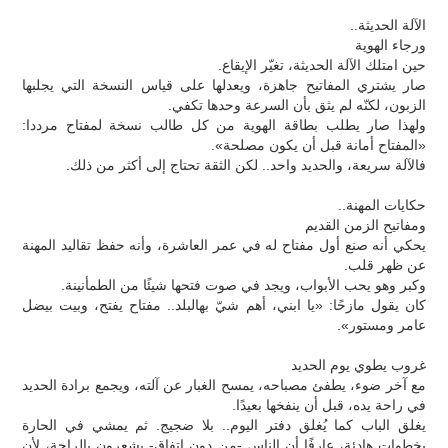
الآلة الحديثة..
ورجاء الهوية
حين امتلك الآلة الحديثة، تغيّر الإيقاع.
صار يشتري المفاتيح جاهزة، ويعدلها على قياس النسخة التي يجلبها
الزبون، لكنّه لم يثق بأن السرعة وحدها تكفي.
ولهذا صار يطلب بطاقة الهوية من كل طالب نسخة لمفتاح مرددا:
«المفتاح أمانة قبل أن يكون مصلحة».
فالآلة سريعة، والحديد واحد.. لكن الثقة تحتاج إلى أكثر من ذلك.
حكايات المهنة..
ومفاتيح الزمن القديم
يحكي أنه صنع أول مفتاح له في عمر العاشرة، وأنه حفظ تقاليد المهنة
عن ظهر قلب.
وكبر وهو يحب الأبواب، ويجد في صوت فتحها شيئًا من الطمأنينة.
كان يقول مازحًا: «يا ابني، أهم شيّ بهالبلد.. مفتاح يفتح، وبيت بيضل
عامر ومستور».
غروب يطوي يوم الحديد
مع آخر ضوء، يطفئ مصباحه، يمسح الغبار عن آلته، ويجمع برادة الحديد
في راحة يده، قبل أن ينفخها بعيدًا.
يغلق الباب كما يُغلق دفتر اليوم.. بلا ضجيج. ثم يمشي في الحارة
بخطوات هادئة، عارفًا أن الناس -من دون اتفاق- يشعرون بالراحة، لأن