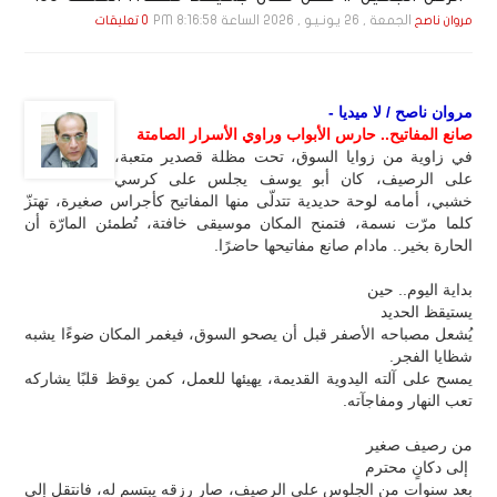
الجمعة , 26 يـونـيـو , 2026 الساعة 8:16:58 PM
مروان ناصح
0 تعليقات
مروان ناصح / لا ميديا -
صانع المفاتيح.. حارس الأبواب وراوي الأسرار الصامتة
في زاوية من زوايا السوق، تحت مظلة قصدير متعبة،
على الرصيف، كان أبو يوسف يجلس على كرسي
خشبي، أمامه لوحة حديدية تتدلّى منها المفاتيح كأجراس صغيرة، تهتزّ
كلما مرّت نسمة، فتمنح المكان موسيقى خافتة، تُطمئن المارّة أن
الحارة بخير.. مادام صانع مفاتيحها حاضرًا.
بداية اليوم.. حين
يستيقظ الحديد
يُشعل مصباحه الأصفر قبل أن يصحو السوق، فيغمر المكان ضوءًا يشبه
شظايا الفجر.
يمسح على آلته اليدوية القديمة، يهيئها للعمل، كمن يوقظ قلبًا يشاركه
تعب النهار ومفاجآته.
من رصيف صغير
إلى دكانٍ محترم
بعد سنوات من الجلوس على الرصيف، صار رزقه يبتسم له، فانتقل إلى