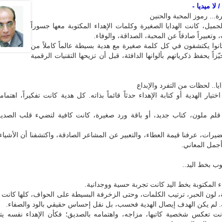
لا ميديا -
رة... رموز المحبة والحنين
ميل، كانت الهدايا الصغيرة وكلمات الإهداء المكتوبة معها جسوراً
وتعبيراً صادقاً عن المحبة، الصداقة، والوفاء.
انوا يكتشفون في كل كلمة صغيرة مع هدية بسيطة عالماً كاملاً من
زاً يحفظ ذكرياتهم بألوانها الدافئة، قبل أن تزيحها التقنيات الرقمية
يا.. لحظات من التفرد والإبداع
يار الهدية أو كتابة الإهداء حدثاً قائماً بذاته. كل هدية كانت تفكيراً، اهتماما
قلم ملون، كتاب جديد، أو باقة ورد صغيرة، كانت كافية لتضيء قلب الصدي
يرات، عرفنا قيمة العطاء، والتعبير عن المشاعر الصادقة، واكتشفنا أن الأشياء
أجمل المعاني.
وب بخط اليد..
ء المكتوبة بخط اليد كانت تجربة حسية ووجدانية.
ة، لون الحبر، ترتيب الكلمات، وحتى الزخرفة البسيطة على الحواف، كلها كانت
. لم يكن الهدف إيصال الهدية فحسب، بل نقل إحساس حقيقي بالود والصفاء.
ت تعكس شخصية كاتبها، مزاجه، واهتمامه بالصديق؛ فكأن الإهداء نفسه يت