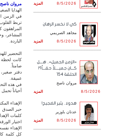
8/5/2026
المزيد
مروان ناصح / 
الهدايا الصغي
في الزمن الج
تربط القلوب، 
كي لا نخسر الرهان
المراهقون ك
مجاهد الصريمي
المشاعر، وحيّ
الباردة.
8/5/2026
المزيد
التحضير للهدا
كانت لحظة اخت
«الزمن الجميل».. هـــل
صامتاً.
كـــان جميــــلاً حقـــاً؟!
دفتر صغير، 
الحلقة 154
عميقة.
مروان ناصح
في هذه التحض
أحياناً تحمل 
8/5/2026
المزيد
الإهداء المكت
هدوءٌ.. يثير الضجيج!
حبر الصدق
عدنان باوزير
كلمات الإهدا
8/5/2026
المزيد
اختيار الورق
الإهداء نفسه
كل كلمة كان