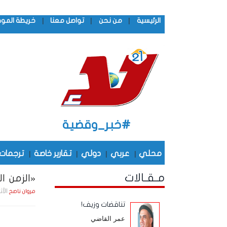
|
|
|
الرئيسية
من نحن
تواصل معنا
خريطة المو
#خبر_وقضية
محلي
|
عربي
|
دولي
|
تقارير خاصة
|
ترجمات
مـقـالات
«الزمن الج
الأثنين , 1 ديـسـمـبـ
مروان ناصح
تناقضات وزيف!
عمر القاضي