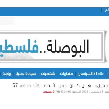
|
قع
|
«لا» 21 السياسي
|
مقـاربات
|
شخصيات
|
سجادة حمراء
|
رياضة
|
ميل».. هـــل كـــان جميــــلاً حقـــاً؟! الحلقة 57
ر , 2025 الساعة 10:34:03 PM
0 تعليقات