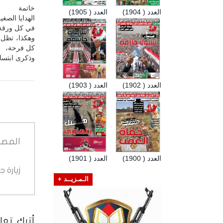
خاتمة
العدد ( 1904)
العدد ( 1905)
الهدايا الصغ
في كل ورقة م
وهكذا، تظل 
كل فرحة،
وذكرى ابتسام
العدد ( 1902)
العدد ( 1903)
المصد
العدد ( 1900)
العدد ( 1901)
زيارة 
الـمـزيــد +
أترك تعلي