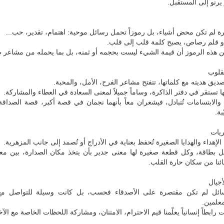
رنو إلى المستقبل.
يرة لم تكن محض أشياء، بل رموزاً تحمل رسائل موحية: اهتمام، تقدير، حب...
و قلم رصاص، يصبح كلمة قلب إلى قلب.
ن هذه الرموز أن قيمة الشيء ليست بحجمه أو ثمنه، بل بما يحمله من مشاعر ص
قلوب
لصديق هديته مع كلماتها، تتفتح مشاعر الفرح، الأمل، والمحبة.
 تستقر في دفتر الذاكرة، وساماً جميلاً لمعنى السعادة في العطاء والمشاركة.
 والابتسامات تُتبادل، فيشعران معاً بأنهما نجمان في قصة أكبر، قصة الصداقة
بة.
يات
إهداء والهدايا الصغيرة تُحفظ بعناية في الأدراج أو تُصمد إلى جانب المزهرية.
 بطاقة، وكل قطعة صغيرة لها معنى جدير بأن يتخذ مكان الصدارة، بين معالم
ئنا من سكان حارة القلب.
جيال
رسائل لم تكن مقتصرة على الأصدقاء فحسب، بل كانت وسيلة للتواصل مع 
معلمين.
رابطاً إنسانياً يعلّمنا قيم الاحترام، الامتنان، ومشاركة اللحظات الخاصة مع الآ