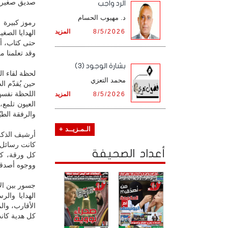
صديق صغير ي
الرد واجب
د. مهيوب الحسام
رموز كبيرة
8/5/2026
المزيد
الهدايا الصغ
حتى كتاب، أ
وقد تعلمنا م
بشارة الوجود (3)
لحظة لقاء ال
محمد التعزي
حين يُقدّم ا
اللحظة نفسها
8/5/2026
المزيد
العيون تلمع،
والرفقة الطيّ
الـمـزيــد +
أرشيف الذكر
كانت رسائل ال
أعداد الصحيفة
كل ورقة، كل
ووجوه أصدقا
جسور بين الأ
الهدايا وال
الأقارب، وال
كل هدية كانت 