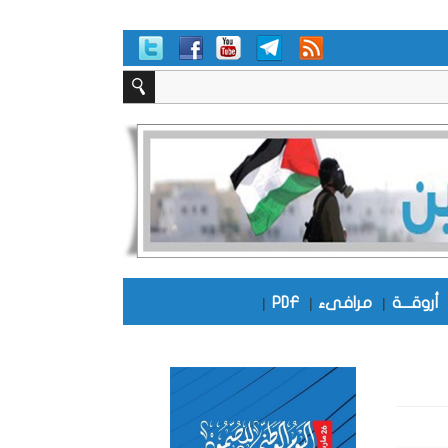
أروقـــة
|
مرافىء
|
PDF
|