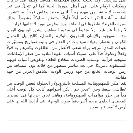
وسكنات الإمام علي، في أمثل صورها الحية كما لم تتجلَّ في غير
شخصه، لأنه نشأ من مهده ربيباً للنبي محمد وعاش قريناً له، تتشرب
أنفاسه آيات الذكر الحكيم أولاً فأولاً، وتتمثلها سلوكاً مشهوداً، وتلك
سيرة طاهرة لا تناظرها في النقاء سيرة، وقربى نبوية لا تدانيها قرابة.
لا رجماً عن غيب ولا تجديفاً في سديم المفاهيم، يشق اليمنيون اليوم،
بهذه المنهجية والإيمان المقرون بالولاية والعمل، كالح ليل العدوان
الكوني والحصار، بقيادة سيد بات ذو الفقار في يمينه صواريخ ومسيّرات
بعيدات المدى تترجم براء شعب الأنصار من الطاغوت وكفرهم به قولاً
وفعلاً وعكوفاً فذاً على استيلاد أسباب القوة المادية من صفر الإمكانات،
بمنهجية قرآنية، وتسديد الضربات لمخادع الطغاة وتقويض أسباب قوتهم
المستقوية بأمريكا، في بث مباشر يتمظهر من خلاله بون المسافة بين
زمن الوصاية الخانع من جهة وزمن الولاية الشاهق العزيز من جهة
مقابلة.
لقد أمكن للصهيووهابية المسلحة بالبترودولار الحيلولة لبعض الوقت بين
عطاشى شعبنا وبين "غدير خم"، لكن أشواقهم كانت كل الوقت أعلى
مداً من جَزْر مؤامرات الصهيووهابية، وهاهي تعاود جريانها في المجرى
المحمدي العلوي بزخم أكبر دفقاً صوب الوجهة التي أرادها الله لها على
أرض لا يُعبد فيها سواه.