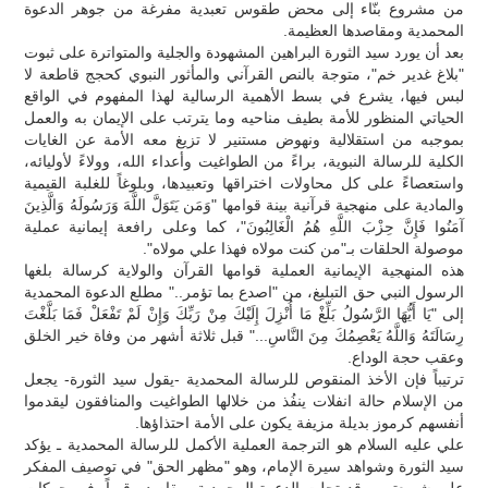
من مشروع بنّاء إلى محض طقوس تعبدية مفرغة من جوهر الدعوة
المحمدية ومقاصدها العظيمة.
بعد أن يورد سيد الثورة البراهين المشهودة والجلية والمتواترة على ثبوت
"بلاغ غدير خم"، متوجة بالنص القرآني والمأثور النبوي كحجج قاطعة لا
لبس فيها، يشرع في بسط الأهمية الرسالية لهذا المفهوم في الواقع
الحياتي المنظور للأمة بطيف مناحيه وما يترتب على الإيمان به والعمل
بموجبه من استقلالية ونهوض مستنير لا تزيغ معه الأمة عن الغايات
الكلية للرسالة النبوية، براءً من الطواغيت وأعداء الله، وولاءً لأوليائه،
واستعصاءً على كل محاولات اختراقها وتعبيدها، وبلوغاً للغلبة القيمية
والمادية على منهجية قرآنية بينة قوامها "وَمَن يَتَوَلَّ اللَّهَ وَرَسُولَهُ وَالَّذِينَ
آمَنُوا فَإِنَّ حِزْبَ اللَّهِ هُمُ الْغَالِبُونَ"، كما وعلى رافعة إيمانية عملية
موصولة الحلقات بـ"من كنت مولاه فهذا علي مولاه".
هذه المنهجية الإيمانية العملية قوامها القرآن والولاية كرسالة بلغها
الرسول النبي حق التبليغ، من "اصدع بما تؤمر.." مطلع الدعوة المحمدية
إلى "يَا أَيُّهَا الرَّسُولُ بَلِّغْ مَا أُنْزِلَ إِلَيْكَ مِنْ رَبِّكَ وَإِنْ لَمْ تَفْعَلْ فَمَا بَلَّغْتَ
رِسَالَتَهُ وَاللَّهُ يَعْصِمُكَ مِنَ النَّاسِ..." قبل ثلاثة أشهر من وفاة خير الخلق
وعقب حجة الوداع.
ترتيباً فإن الأخذ المنقوص للرسالة المحمدية -يقول سيد الثورة- يجعل
من الإسلام حالة انفلات ينفُذ من خلالها الطواغيت والمنافقون ليقدموا
أنفسهم كرموز بديلة مزيفة يكون على الأمة احتذاؤها.
علي عليه السلام هو الترجمة العملية الأكمل للرسالة المحمدية ـ يؤكد
سيد الثورة وشواهد سيرة الإمام، وهو "مظهر الحق" في توصيف المفكر
علي شريعتي، وقد تجلت الدعوة المحمدية، مقاصد وقيماً، في حركات