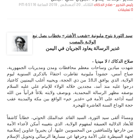
الثلاثاء , 20 أغـسـطـس , 2019 الساعة 6:51:16 PM
رئيس التحرير - صلاح الدكاك
0 تعليقات
سيد الثورة يتوج مليونية «شعب الأشتر» بخطاب يصل نبع
الولاية بالمصب
غدير الرسالة يعاود الجريان في اليمن
صلاح الدكاك / لا ميديا -
شهدت ميادين وساحات معظم محافظات ومدن ومديريات الجمهورية،
صباح أمس، حشوداً مليونية تقاطرت احتفاءً بالذكرى السنوية ليوم
الولاية، الذي يوافق الـ18 من ذي الحجة، ويحييه أغلب اليمنيين كاعتياد
درجوا عليه منذ أمد، مجددين خلاله الولاء للإمام علي عليه السلام
بوصفه مظهر الرسالة المحمدية، وبوصف ولايته بلاغاً قرآنياً من الله
لنبيه أذاعه على الأمة في «غدير خم» الواقع بين مكة والمدينة عقب
حجة الوداع السنة العاشرة للهجرة.
ومساءً ألقى سيد الثورة، السيد القائد عبدالملك الحوثي، خطاباً كاشفاً
للأبعاد الدلالية العميقة لمفهوم الولاية، الذي بتغييبه أمكن لأعداء الأمة
من خارجها وللمنافقين من المحسوبين عليها، أن يجيروا عناوين إسلامية
لجهة السيطرة على الأمة وحرفها عن مسارها الرسالي وتحويل الإسلام