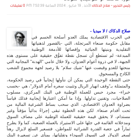
الأحد , 19 مـايـو , 2024 الساعة 7:52:39 PM
رئيس التحرير - صلاح الدكاك
0 تعليقات
صلاح الدكاك / لا ميديا -
في الحرب الاقتصادية يملك العدو أسلحة الحسم في
مقابل حكومة صنعاء المرتجلة، التي -بالقصور لذهنياتها
التقليدية وبنيتها الجبائية وإقصائها للأدمغة الوطنية
المبدعة- لم تستطع أن تسجل نقطة تفوُّق حقيقية على مستوى هذه
الجبهة، لا في ذروة أعوام العدوان، ولا خلال عامي "الهدنة" المجانية التي
منحتها للعدو وقبضت عنها "شيك سلام" بلا رصيد لجهة مجموع الشعب
الكادح والمسحوق.
حتى النقطة الوحيدة التي يمكن أن نتأولها إيجابياً في رصيد الحكومة،
والمتمثلة بـ"وقف انهيار الريال وتثبيت سعره أمام الدولار"، هي -بحسب
خبراء- مجرد حبس للعملة الوطنية في البنك المركزي، مسلوب
الصلاحيات، وتقنين تداولها. وإذا ما أمكن اعتبارها إيجابية فذلك قياساً
بضراوة العدوان الاقتصادي، الذي سحب بساط الشرعية المالية من
تحت أقدام صنعاء. لكن هذه الخطوة تبقى إجراءً بدائياً مؤقتاً وغير
مستدام، لا يحقق قيمة حقيقية للعملة الوطنية على مصاف السوق
ومدخلاته القائمة في جلها على الاستيراد بالعملة الصعبة، كما ولا يطرح
ثماراً في جعبة القدرة الشرائية للمواطن، فتسعير السلع لايزال رهناً
لسعر الدولار في السوق السوداء وتقلباتها، بمنأى عن تسعيرة البنك