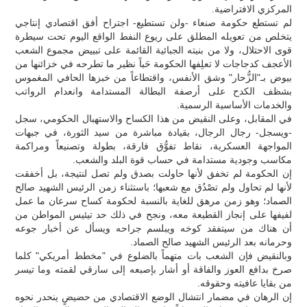
المركزي الافتراضية.
لم تستطع حكومة صنعاء -ولن تستطيع- اجتراح أفق اقتصادي إنتاجي
يتخلص من تعويله المطلق على ريوع النفط الواقع اليوم تحت سيطرة
قوى الاحتلال، ولا من بنيته الجبائية القائمة على تبييض مجموع الشعب
الأعجف كدجاجات لا تعلِفها الحكومة حَباً نظير ما تطرحه في خزائنها من
بيوض بـ"الزُّحار" وشق الأنفس، واقتطاعاً من خبزها الحافي المغموس
بشظف الكدح على أرصفة البطالة المستدامة وانعدام الرواتب
والخدمات الأساسية الرسمية.
في المقابل، وعلى النقيض من هذا الكساح والاستهبال الحكومي، سجل
-ويسجل- رجال الرجال، بقيادة مباشرة من سيد الثورة، في جبهات
المواجهة العسكرية، نقاط تفوُّق فارقة، بطولة وتصنيعاً ومراكمة
مكاسب وجودية مستدامة في حساب قوة البلد والشعب.
إن الحكومة لم تخفق لأنها حاولت بصدق ولم تصل لنتيجة، بل أخفقت
لأنها لم تحاول ولم تصْدُق مع شعبها؛ باستثناء زمن الرئيس الشهيد صالح
الصماد؛ وهو زمن مرهق للغاية بالنسبة لحكومة كساح سرعان ما عمل
لفيفها على إنجاز القطيعة معه، ونجح في ذلك حد تيئيس المواطن من
أن هناك من سيتفقد كوخه ويبلسم جراحه ويسأل عن أخبار جوعه
وحرمانه بعد الرئيس الشهيد صالح الصماد.
وبالنقيض فإن الشعب بات متهماً بالضلوع في "مخطط أمريكي" كلما
صرخ بدافع العوز والفاقة أو أشار بإصبعه إلى سارقي لقمته وما تيسر
من بقايا عافيته وحقوقه.
إن الرهان في مضمار انتشال الوضع الاقتصادي من حضيضٍ ينحدر نحوه