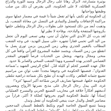
بوتيرة متسارعة، لايزال رهاناً على رجال الرجال وسيد الثورة والذراع
العسكرية الطائلة، لا على الحكومة، التي يفترض أن ذلك من صلب
وظيفتها وواجباتها.
إن الحكومة لم تكتفِ بأنها لم تفعل شيئاً ذا قيمة في مضمار عملها سوى
مراكمة الإخفاقات والفشل والتمادي في التنصل عن معاناة الشعب، بل
وذهبت أبعد من ذلك لتستحوذ على بطولات رجال الرجال وتتلطى خلفها
بكروشها المنتفخة والباذخة، بوقاحة لا نظير لها.
لقد بترت كل الأيدي التي تحاول أن تبني، وهي تسعى اليوم لأن تجعل
من اليد التي تحمي قفازاً تشهره -على سبيل التهديد- في وجه الشعب
المطالب بالتغيير الجذري وطي زمن المزريين بزمن ثوري يصل ما
انقطع من زمن الصماد، ويجسد عظمة المشروع القرآني واقعاً في كل
منحى ومجال وجبهة، ويجعل من التحديات فرصاً للنهوض المقتدر
العصامي الجدير بهذه المسيرة وبهذا الشعب السخي والصابر بلا حدود.
خلال عهده القصير كحلم أو كليلة قَدْر، أطاح الرئيس الشهيد بـ"شماعة
العدوان"، فنصبتها الحكومة في وجوهنا مجدداً عقب ثوانٍ من مراسيم
تشييع جثمانه الطاهر، وكادت الهدنة أن تطيح بكل شماعة ذرائعية تتلطى
الحكومة خلفها، فمنحتها تصاريف الزمن شمّاعة أكبر اسمها "غزة"!
غزة، التي يبذل رجال الرجال على مذبح نصرتها الأرواح ويعصرون
أدمغتهم أفكاراً خلاقة في محاريب التصنيع الحربي والمسرح العملياتي
إسناداً لها، تتلمظ الحكومة اليوم بحروفها كعلكة لا أكثر، فراراً من
مضامير الفعل والبذل حيث ينبغي للحكومة أن تفعل وتبذل.
وبينما تتسع السوق الخاصة اليوم وتكتظ بالقطط السمان المدججين
بسلطة الدولة ومزاياها، تزاول "الدولة" سلطتها الجبائية على الشعب