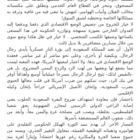
المسحوق، وتنخر في القطاع العام الخدمي وتطلق على مكتسباته
مخالب الغيلان وأنياب الهوامير، لتنهش ما تبقى فيه من عافية وترفد به
ممتلكاتها الخاصة وتحتطبه لشبق السوق!
لا خيار للخروج من حضيض الوضع الاقتصادي الذي دفعنا ويدفعنا إليه
العدوان الخارجي بصورة ممنهجة وتؤازره الحكومة في هذا المسعى
بكساحها وشبقها للكسب الشخصي... لا خيار في ظل هكذا وضع سوى
من خلال مسارين متضافرين بلا بديل ثالث:
الأول: أن نعيد المملكة السعودية إلى بؤرة النار عسكرياً بأيدي رجال
الرجال، وبكيفية أو بأخرى، وعلى نحو مباشر أو غير مباشر، فعقدة
الوضع الاقتصادي في يدها، ولا اعتبار لتبعيتها لأمريكا، فهذه التبعية ليست
مما يشفع لها ويعفيها من لهب الرد والردع اليمني المشروع، بل هي
-بالنقيض لذلك- تتيح لرجال الرجال مسرحاً عملياتياً أوسع وأهدافاً أوفر
في بنك الرد، حيث تمكنهم من ضرب أمريكا في قلب مجالها الحيوي
بضرب السعودية، وإثخان الأصيل الإمبريالي جراحاً بإثخان وكيله
الإقليمي.
باختصار فإن معاودة استهداف ضروع البقرة السعودية الحلوب يعني
إصابة الراعي الدولي الرسمي لمجازر الصهيونية بحق شعبنا
الفلسطيني، بجلطة، ويصب في مصلحة غزة واليمن معاً، وأبعد من
ذلك، شعوبِ العالم المستضعفة بأسرها.
المسار الآخر: أن يهدم سيد الثورة الهيكل الحكومي التقليدي على
هواميره وذهنياته الوظيفية القميئة، بمعاول التغيير الجذري، وبسند من
جموع شعبنا الحرة والمكابرة رغم عوزها احتشاداً وإيثاراً لغزة منذ