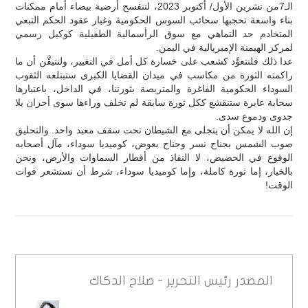
الـ7من تشرين الأول/ أكتوبر 2023، لتنفسح أرضية بيضاء أمام ممكنات
بناء واسعة تحجبها سحائب السوس الحكومية وغبار عقود الحكم التبعي
المتخادم حد التماهي مع سوق الرأسمالية الطفيلية كوكيل رسمي
لمركز الهيمنة الإمبريالية في اليمن.
عدا ذلك فلنتعوَّد كشعب على خسارة كل أمل في التغيير، ولنتيقَّن أن ما
راكمته الثورة من مكاسب في ميدان القضايا الكبرى ستبتلعه الثقوب
السوداء الحكومية الفاغرة والمتربصة بثورتنا، في الداخل، باعتبارها
سحابة عابرة ستنقشع ككل ثورة سابقة لم تخلف وراءها سوى أحزان بلا
جدوى ودموع سدى.
إن الله لا يمكن أن يتجلى مع الشيطان تحت سقف معبد واحد. والتحليق
صوب الشمس بجناح نسر وجناح بعوض، كوميديا سوداء، مآل أصحابه
الوقوع في الحضيض، لا النفاذ من أقطار السماوات والأرض، ونحن
بالخيار، إما ثورة كاملة، وإما كوميديا سوداء، شرط أن نستشعر فوات
الوقت!
المصدر
رئيس التحرير - صلاح الدكاك