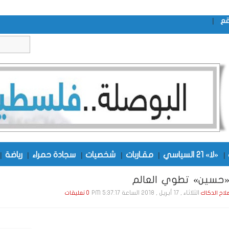
|
قع
|
«لا» 21 السياسي
|
مقـاربات
|
شخصيات
|
سجادة حمراء
|
رياضة
|
«حسين» تطوي العالم
الثلاثاء , 17 أبـريـل , 2018 الساعة 5:37:17 PM
صلاح الدكاك
0 تعليقات