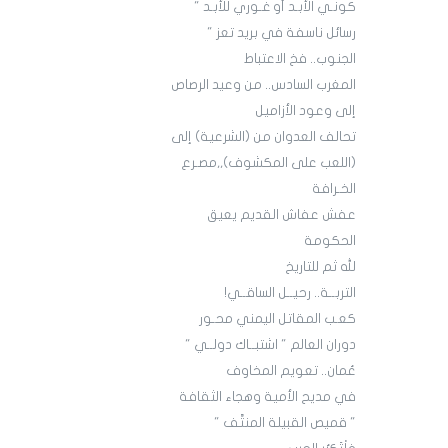
كونـي الأبـد أو غـوري للأبـد "
رسائل ناسفة في بريد تعز "
الجنوب.. فخ الاعتباط
المغرب السادس.. من وعيد الرصاص
إلى وعود الأزاميل
تحالف العدوان من (الشرعية) إلى
(اللعب على المكشوف),,مصـرع
الخـرافة
عفش عفاش القديم يعيق
الحكومة
لله ثم للتاريخ
التربــة.. رحيــل الساقــي!
كعـب المقاتل اليمني محـور
دوران العالم " اشتبــاك دولــي "
عُمان.. تعويم المخاوف
في مديح الأمية وهجاء الثقافة
" قميص القبيلة المنتَّف "