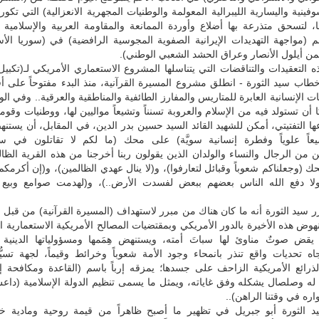
فينية واليسارية الليبرالية المعولمة والوطنيات المجهرية الانعزالية) التي تكور
، لتسحق متذرعة بها أضلاع وأوردة الممانعة والمقاومة العربية والإسلامية 
سم (مواجهة التهديدات الإيرانية الصفوية المجوسية الرافضية) في (سوريا الأس
ن أيلول الأنصار وعراق الحشد الشعبي الوطني).
ذه التعقيدات والتناقضات التي يتناسلها المشروع الاستعماري الأمريكي لـ(تكبي
 خطاب سيد الثورة - انطلق مشروع المسيرة القرآنية، منذ البدء مفتوحاً على
 الإنسانية العابرة للمتاريس والمفارز الطائفية والمناطقية والعرقية.. وفي ال
 أن تستولد فيه من الإسلام والعروبة تسنناً وتشيعاً مواليين لها، ووطنيات وقو
 التفتيتي، أمكن للشهيد القائد السيد حسين بدر الدين، في المقابل، أن يستنهض
يعاً علوياً وفطرة إنسانية سويَّة) على محك (ما لكم لا تقاتلون في سب
من الرجال والنساء والولدان الذين يقولون ربنا أخرجنا من هذه القرية الظالم
 (وجعلناكم شعوباً وقبائل لتعارفوا)، و(لا ينال عهدي الظالمين)، و(إن أكرمكم 
لولا دفع الله الناس بعضهم ببعض لفسدت الأرض..)، و(لهدمت صوامع وبيع
قرر سيد الثورة أنه ما كان هناك من مبرر لاستهداف (المسيرة القرآنية) من قبل
 نهوض هذه الأخيرة بالدور الأمريكي وبمقتضيات المصالح الأمريكية الاستعمارية 
يقض صوتٌ مناوئ لها سباتَ أمته، ويستنهض هِمَمها ومسؤولياتها الدينية و
جاه تحديات واقع تنذر بانمحاء وجود الأمة شعوباً وخرائط وقيماً، لجهة تسيُّ
لذرائع الأمريكية الزاحف على جسدها؛ يمزقه إرباً باسم (القاعدة ومكافحة 
له وصلصال يشكله وفق غاياته، ويمثل ما يسمى تنظيم الدولة الإسلامية (داع
ره في وقتنا الراهن)..
الثورة أبو جبريل في تظهير ما أصبح ظاهراً من قيمة روحية ومادية خلا