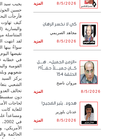
8/5/2026
المزيد
يجيب سيد الث
حسين الحوثي
فأرجأت البحث
كيف تهاوت ا
كي لا نخسر الرهان
واليسارية (
مجاهد الصريمي
المتناسلة من
لقد انتهت ال
8/5/2026
المزيد
سواءٌ بينها
نقيضها اليوم!
في خطابه قب
«الزمن الجميل».. هـــل
القومية والي
كـــان جميــــلاً حقـــاً؟!
شعوبهم وبلدا
الحلقة 154
يركز السيد 
مروان ناصح
تحالف العدوا
8/5/2026
المزيد
دون سفسطة و
لحاجات الأم
هدوءٌ.. يثير الضجيج!
للغاية كانت 
عدنان باوزير
ومساعداً على
8/5/2026
المزيد
في 
الأمريكي، وت
الحاكمة وا