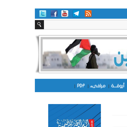
أروقـــة
|
مرافىء
|
PDF
|