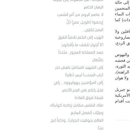
إلى حالة
الرهان الخاسر
المنجمين
ت النماء
لا عاصم اليوم من أمر الشعب
داث) كما
إرحموا (طويل عمرٍ) ذَلّْ
اليمن يُمْلِي..
لين ولا
لصاروخية
الهرب إلى القعر تلافياً للغرق
ق الردع،
21 أيلول تلقف ما يأفكون
جسد المملكة العجوز.. مثخناً
 والنهوض
بالنِّصال
من فحشه
 الثورة،
إلى الشهيد المناضل ناهض حتر
الراهنة)،
(باب المندب) ليس (طابا)
ولا هوان
إلى المؤمنين بهوليوود .. ربِّي
بو جبريل
قتل ربَّكم في البحر الأحمر
لأمريكية
قبيلة فوق العادة
حت أقدام
ملك مُفلس مقابل زجاجة كونياك
وفيَّات الفصل السابع
العالم بتوقيت (نجران).. وداعاً (بج
بن)