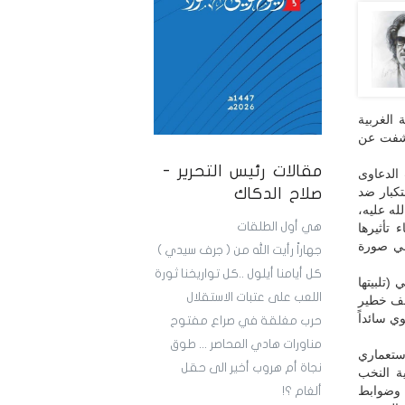
 الغربية
تكشفت عن
مقالات رئيس التحرير -
 الدعاوى
تكبار ضد
صلاح الدكاك
له عليه،
هي أول الطلقات
تأثيرها
لا تزال مستمرة في صورة
جهاراً رأيت الله من ( جرف سيدي )
كل أيامنا أيلول ..كل تواريخنا ثورة
(تلبيتها
اللعب على عتبات الاستقلال
عطف خطير
ي سائداً
حرب مغلقة في صراع مفتوح
مناورات هادي المحاصر ... طوق
استعماري
نجاة أم هروب أخير الى حقل
ية النخب
 وضوابط
ألغام ؟!