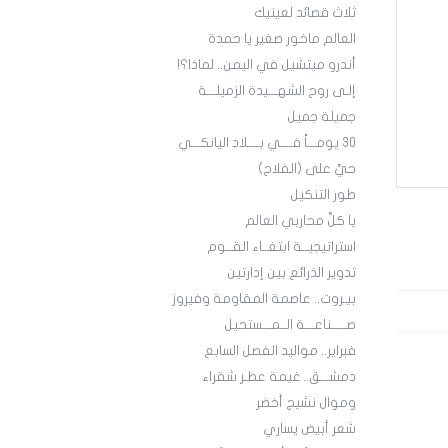
ثلاث قصائد لعينيك
العالم ماخور صغير يا حمدة
أندرو ميتشيل في اليمن.. لماذا؟!
إلـى روح الشهـــيدة الزميلـــة
جميلة جميل
30 يومـــاً فــــي بــــلاد اليانكـــي
حيَّ على (الفلاح)
طور التنكيل
يا كلَّ محاربي العالم
استراتيجيــة ابتغــاء القــوم
تدوير الذرائع بين إدارتين
بيـروت.. عاصمة المقاومة وفيروز
صـــــناعـــة الــمـــستحيل
فبراير.. مواليد الفصل السابع
دمشـــق.. غيمة عطـر شقراء
وموال نشيج أخضر
شعر أبيض يساري