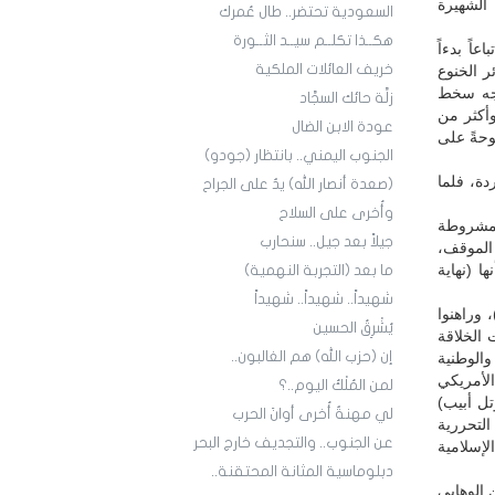
الشهيرة
السعودية تحتضر.. طال عُمرك
هكــذا تكلــم سيــد الثــورة
اً بدءاً
خريف العائلات الملكية
ر الخنوع
واجه سخط
زلَّة حائك السجَّاد
وأكثر من
عودة الابن الضال
وحةً على
الجنوب اليمني.. بانتظار (جودو)
دة، فلما
(صعدة أنصار الله) يدٌ على الجراح
وأُخرى على السلاح
لمشروطة
جيلاً بعد جيل.. سنحارب
 الموقف،
ً أنه (لا طاقة لأي كان بأمريكا وجنودها بعد 1990)، وأنها (نهاية
ما بعد (التجربة النهمية)
شهيداً.. شهيداً.. شهيداً
 وراهنوا
يُشْرِقُ الحسين
 الخلاقة
إن (حزب الله) هم الغالبون..
الوطنية
لأمريكي
لمن المُلْكُ اليوم..؟
تل أبيب)
لي مهنةٌ أُخرى أوانَ الحرب
لتحررية
عن الجنوب.. والتجديف خارج البحر
إسلامية
دبلوماسية المثانة المحتقنة..
 الوهابي