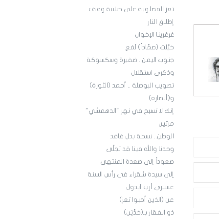
تعز المصلوبة على خشبة وقف
إطلاق النار
غرغرينا الإخوان
خيَّلت (صمَّاداً) لَمَع
جنوب اليمن.. ضفيرة وسكسوكة
وذكرى استقلال
تصويب البوصلة .. أحمد (الثورة)
و(أنصاره)
إنك لا تسبح في نهر "الدهمشي"
مرتين
الوطن.. نسخة بدل فاقد
وحدنا والله فينا قد تجلّى
صعوداً إلى صعدة المنتهى
إلى سيدة شقراء في رأس السنة
عسيري أرب آيدول
عن (الذين أحبوا تعز)
ذو الفقار بـ(حَدَّيْن)