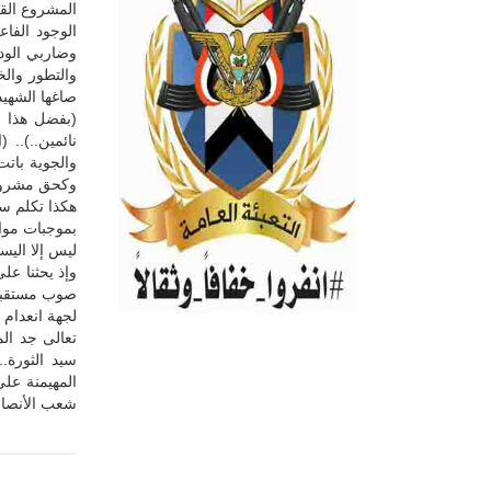
المشروع القر
الوجود الفا
وضاربي الودع
والتطور والخ
صاغها الشهيد
(بفضل هذا ا
نائمين..)..
والجوية باتت
وكحق مشروع 
هكذا تكلم سي
بموجبات موا
ليس إلا اليس
وإذ يحثنا على
صوب مستقبل م
لجهة انعدام ا
تعالى جد ال
سيد الثورة..
المهيمنة على
شعب الأنصار