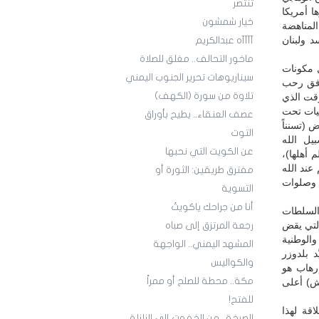
تنتصر
ها أمريكا
خيار شمشون
المناهضة
د ولبنان
آآآآه عبدالكريم
ماخور التحالف.. مغلق للصلاة
ل مكونات
سيناريوهات تحرير الجنوب اليمني
 أفق رحب
تلاوة من سورة (الكهف)
وقت الذي
ميات تحت
عصف العنقاء.. يطيح بأوراق
 (تسنناً
التوت
يل الله
عن الكويت التي نحبها
 أهلها)،
عند الله
مفترق طريقين: الثورة أو
 وصلوات
التسوية
أنا من جراحك ياكويتُ
 السلطات
التي يقض
رجعة المرتزق إلى صباه
الوطنية
المشهد اليمني.. الواجهة
د بلدوزر
والكواليس
إرهاب هو
مكة.. محطة للصلح أو ممراً
ش) أعلى
للفتح!
قة لهذا
الصرخة.. من الخفوت إلى الزلزلة