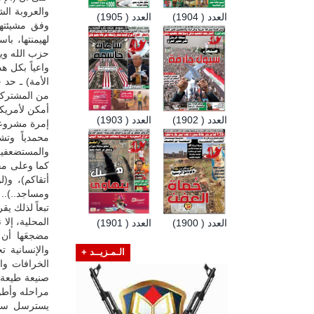
والعروبة الشو
العدد ( 1904)
العدد ( 1905)
وفق مشيئتها
لهيمنتها، با
حزب الله ويم
واعياً بكل ه
الأمة) ـ حد
من المشتركات
أمكن لأمريكا
العدد ( 1902)
العدد ( 1903)
إمرة مشروعها
محمدياً وتش
والمستضعفين 
كما وعلى محك
أتقاكم)، و(
ومساجد..)..
تبعاً لذلك ي
المحلية، إلا
العدد ( 1900)
العدد ( 1901)
مضجعَها أن 
والإنسانية ت
الـمـزيــد +
الخرافات وا
صنيعة طيعة 
مراحله وأطوا
يسترسل سيد 