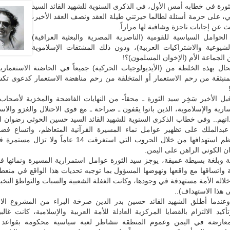
ورة في خطابه أمس الأول، في الذكرى السنوية للشهيد القائد السيد
، على حزمة أسئلة لطالما حيرتني طيلة العقد ونصف العقد الأخير،
 عن إجابات ناجزة وشافية لها مراراً.
لحوامل السياسية للقومية (الناصرية المصرية والبعثية العراقية)
الشيوعية والاشتراكيات العربية)، ودون ذلك المشتقات الإسلاموية
 الجماعة الأم (الإخوان المسلمون)؟!
حال بهذه الخلطة من (الأيديولوجيات الحركية) جميعاً في الحاضنة الاستعمارية
 المنبثقة من رحم الاستعمار أو المتخلقة من رحم مناهضة الاستعمار كدعوى 
ل الأخير سَخِر سيد الثورة ـ محقاً- من النهايات الفاضحة والمخزية لأصحاب
سارية والإسلاموية، الذين باتوا يقفون ـ صراحة ـ مع قوى الاحتلال والغزو والاس
نهم.. وفي خطاب الذكرى السنوية للشهيد القائد السيد حسين الحوثي رضوان ال
عبدالملك على تظهير عوامل نماء المسيرة القرآنية المتعاظم، واتساع فضاء 
الشعبي بتعاظم استهدافها من خلال الحروب التي استغرقت 14 عاماً و
ن الكوني الراهن على اليمن.
بلغة بسيطة عميقة، يوجز سيد الثورة عوامل استمرارية المسيرة ونمائها في 
ة واتساقها مع واقعها ونهوضها المسؤول بما توجبه تحديات هذا الواقع في من
خلاله الأمة مستهدفة في وجودها، وكانت الغفلة الشعبية والسبات والتواطؤ النخبو
 هذا الاستهداف)..
2002، وعندما أطلق الشهيد القائد حسين بدر الدين صرخة البراء من المشروع ال
أكيد الالتزام بالقضايا المركزية العادلة للأمة العربية والإسلامية، كانت غالب
لمعارضة في اليمن وعموم المنطقة تتشاطر لعبة سياسية محكومة بقواعد