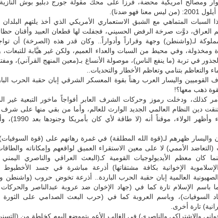
وار ومصالح أمريكية محضة، فرزاً على محك مقولة جورج دبليو بوش النازية 
معنا فهو ضدنا).
لسبات المتماهي مع الشبق الاستعماري الأمريكي الذي أخذ يلتهم البلدان تباع
م العراق، دوَّت صرخة الرفض الحسيني، فجفلت لها قطعان العبيد وأقنان حظائ
لمملوكة لـ(واشنطن) وجهة وقراراً وأدواراً.. وكان قدر هذه (الصرخة) أن ت
ة ومخذولة، وفي محيط من السبات والعداء العميم، ولكن غير هيَّابة للتبعات، 
جذور في تربة (ما ينفع الناس)، موصولة الأنساغ بـ(معين المنهج القرآني)، ومفت
اء والتعاظم بتنامي وتعاظم الأخطار والتحديات..
القوميين واليسار العرب رهناً بقوة المعسكر الشرقي إبان حقبة الحرب البار
وة ذهب معها؟!
مر كذلك، ودخلت رموز وحركات الشرف العابر أفواجاً ماخور التبعية غير ا
تنقت دين النظام العالمي الجديد الوارث للعالم، وأما من بقي منها على شرف
فأضمر البراء وأظهر الولاء، موقنا
ن واليسار ظهرهم لـ(قوة الله المطلقة) في غمرة رهانهم على (قوة السوفيات)،
التعاضد الأممي) لا على معين الاستقراء العميق لواقعهم وإمكاناته والطاقات
نما كان معظم الأيديولوجيات القومية كـ(البعث العراقي والناصري اليمني و
والإسلاموية الإخوانية بكافة مشتقاتها) أذرعة مباشرة في جسد الأخطبوط ا
الصهيونية العالمية إبان حقبة الحرب الباردة.. أذرعة تخوض حروب (واشنطن و
باسم الإسلام تارة كما في (جهاد الإخوان ضد عروبة عبدالناصر والحركات ا
حاد السوفيات)، وباسم العروبة كما في (حرب البعث الصدامي على الثورة ال
رانية) تارة أخرى.
واني والاشتراكي والناصري) في الغالب الأعم يتموضع اليوم كخلطة من (التسنن