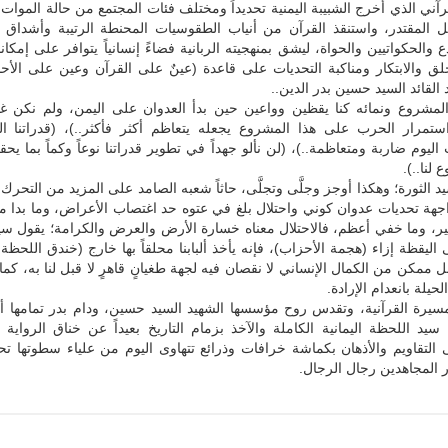
آني الذي أخرج الشبيبة اليمنية تحديداً ومختلف فئات المجتمع من حالة الموات 
عل المقتدر، واستنقذ القرآن من أنياب الطقوسيات المحنطة الرتيبة وأشداق 
 والحكواتيين والحواة، ليشق بمنهجيته الربانية فضاءً إنسانياً يتوافر على إمكانا
لق والابتكار ومناكبة التحديات على قاعدة (عينٌ على القرآن وعين على الأح
 القائد السيد حسين بدر الدين..
لمشروع ونمائه كنا يقظين وواعين حين بدأ العدوان على اليمن، ولم نكن غاف
 (استمرار الحرب على هذا المشروع يجعله يتعاظم أكثر فأكثر..)، (قدراتنا ا
 اليوم ضاربة ومتعاظمة..)، (لن نألو جهداً في تطوير قدراتنا نوعاً وكماً بما يحق
لنا..).
د الثورة؛ وهكذا أوجز وجلَّى وتجلَّى، حاثاً شعبه الصامد على المزيد من التحرك
جهة تحديات عدوان كوني واحتلال بلغ في عتوه حد اغتصاب الأعراض، وما بدا 
ير، وما خفي أعظم، فالاحتلال معناه خسارة الأرض والعرض والكرامة؛ يقول سيد
 اليقظة إزاء (هجمة الأحزاب)، فإنه يأخذ ألبابنا محلقاً بها خارج (خندق اللحظة 
مكن من الكمال الإنساني لا نقصان فيه لجهة طغيانٍ قاهرٍ لا قبل لنا به، كما 
لحيلة بانعدام الإرادة.
مسيرة القرآنية، وتقدس روح مؤسسها الشهيد السيد حسين، ودام بدر تمامها أ
 سيد اللحظة اليمانية الكاملة والآخذ بزمام التاريخ بعيداً عن خناق الرواية ا
 التقاويم والأذهان بكماشة خرافات وذرائع تتهاوى اليوم من علياء سطوتها ت
 المجاهدين رجال الرجال.