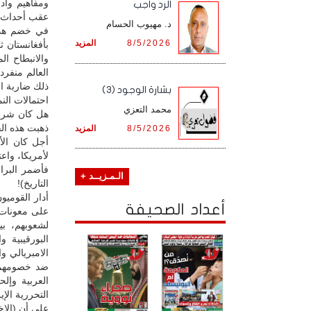
ومفاهيم وأد
الرد واجب
عقب أحداث أيلول 2001: (من ليس 
د. مهيوب الحسام
في خضم هذا ا
8/5/2026
المزيد
بأفغانستان ث
والانبطاح ا
العالم منفرد
ذلك ضاربة ال
بشارة الوجود (3)
احتمالات النم
محمد التعزي
هل كان شرف 
ذهبت هذه الق
8/5/2026
المزيد
أجل كان الأ
لأمريكا، واع
الـمـزيــد +
التاريخ)!
أدار القوميو
أعداد الصحيفة
على معونات (
لشعوبهم، بي
البورقيبية 
الامبريالي و
ضد خصومهما 
العربية وإل
التحررية الإي
على أن (الإخ