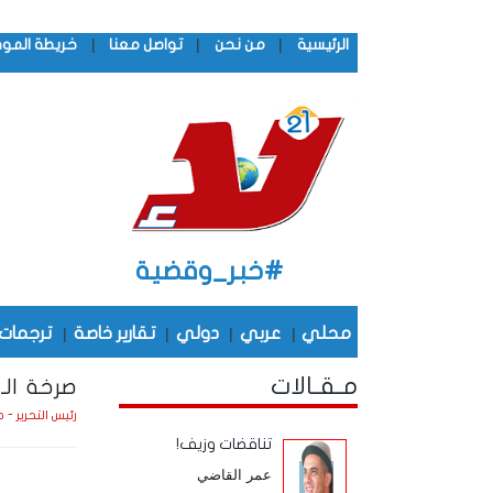
|
|
|
الرئيسية
من نحن
تواصل معنا
خريطة المو
#خبر_وقضية
محلي
|
عربي
|
دولي
|
تقارير خاصة
|
ترجمات
مـقـالات
صرخة الـ
رئيس التحرير - 
تناقضات وزيف!
عمر القاضي