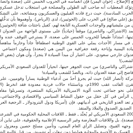
ع (الإصلاح ـ إخوان اليمن) فإن انغماسه في الحروب الخمس على (صعدة وأنصار 
 وتؤكد المعطيات أنه صاحب اليد الطولى والمصلحة في استجلاب تدخل عسكر
لحرب السادسة)، حيث درج قادته القبليون والعسكريون ومشائخه، على التشكي
ق (علي صالح) في الحرب على (الحوثيين)، لدى (الرياض)، وأوهموها بأن تدخُّلها
 من مليشياتهم والوحدات العسكرية التابعة لهم، كفيل باجتثاث شأفة (الحوثيين).
د (الاشتراكي، والناصري) موقفاً (حيادياً) على مستوى الواجهة من العدوان 
ينها، امتداداً طبيعياً للحروب الخمس على صعدة، لا يسترعي التوقف عنده وال
في مسار الأحداث يملي على القوى الوطنية اصطفافاً جاداً وحازماً مناهضاً
يادة اليمنية وإباحة رقعة جغرافية من اليمن هي (صعدة) ومكون اجتماعي 
عدوان خارجي سعودي، على اعتبار أن مبدأ السيادة لا يتجزأ، وأن هوان (بعض ا
الشعب)!
اشتراكي والناصري) من حيث الجوهر حينها، انحيازاً للعدوان السعودي الأمريكي
ٌ فاضح إلى ضفة العدوان ذاته، وبالضدّ للشعب والسيادة!
كة (أنصار الله) حيث لم يجرؤ أحدٌ من أدعياء الوطنية يساراً وقوميين، عل
طيلة ربع القرن الفائت عقب 1990م، وباستثناء حالات فردية معدودة فقد انخر
لى نحو جماعي تحت ألوية الامبريالية الأمريكية المنتصرة، وتسربلوا مفاه
 الرأس في كل حقل من حقول النشاط السياسي والاقتصادي والاجتماعي، 
 تعد العدو التاريخي في أدبياتهم، فإن (أمريكا ودول البترودولار ـ الرجعية العرب
 الصديق الصدوق والملاذ والمنقذ.
إن عدوان 2009 السعودي الأمريكي لم يُجنِّد ـ فقط ـ اللافتات المحلية الحكومية في الشرع
عدة)، بل واللافتات المعارضة وغير الرسمية الإعلامية والحقوقية، على تباين أد
وجهه القبيح، وتضليل الرأي العام اليمني، وتأمين مسلخ حصين ومعزول تز
 العسكرية الأجنبية والمحلية هوايتها دون تبعات أو تشويش من قبل غالبية ال