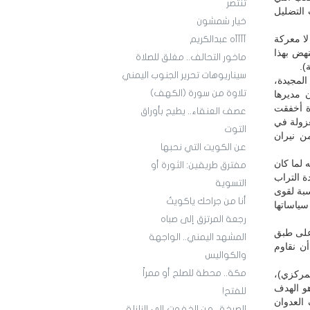
تنتصر
التضليل
خيار شمشون
لا معركة
آآآآه عبدالكريم
نهض بهذا
ماخور التحالف.. مغلق للصلاة
).
سيناريوهات تحرير الجنوب اليمني
21 من أيلول الوطنية المجيدة،
تلاوة من سورة (الكهف)
بير لعدوان مديرها
رة أخفقت
عصف العنقاء.. يطيح بأوراق
زولة في
التوت
ن نيران
عن الكويت التي نحبها
 لما كان
مفترق طريقين: الثورة أو
 التراب
التسوية
سبة لقوى
أنا من جراحك ياكويتُ
سياساتها
رجعة المرتزق إلى صباه
 على طبق
المشهد اليمني.. الواجهة
ن نقاوم
والكواليس
مكة.. محطة للصلح أو ممراً
مركزي)،
و الهدف
للفتح!
 العدوان
الصرخة.. من الخفوت إلى الزلزلة