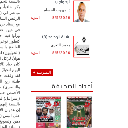
بالنسبة لتجم
الرد واجب
يكن خافياً،
د. مهيوب الحسام
مباشر في (ا
8/5/2026
المزيد
الرئيس الساب
مع إسناد بري
في حين اعتم
ورأوا فيه، ح
بشارة الوجود (3)
كتطور نوعي 
محمد التعزي
الفاضح بالس
(الحوثيون) ل
8/5/2026
المزيد
هوانٌ لـ(كل 
كان حياد (ال
اليوم انحياز
الـمـزيــد +
لقد وقفت حر
أعداد الصحيفة
والناصري) ع
الأخمص حتى
(إسرائيل) لم
بالنسبة إليهم
على اليمن (ص
دهن وتسويغ 
ترسانة القتل