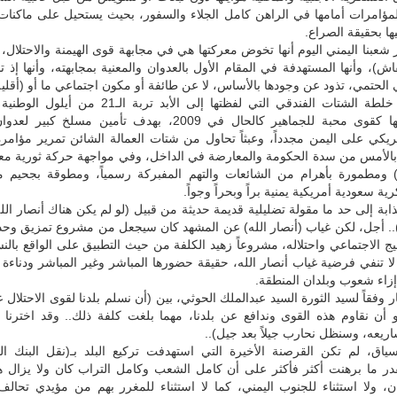
مؤامرات أمامها في الراهن كامل الجلاء والسفور، بحيث يستحيل على ماكنات 
ها بحقيقة الصراع.
شعبنا اليمني اليوم أنها تخوض معركتها هي في مجابهة قوى الهيمنة والاحتلال، 
ش)، وأنها المستهدفة في المقام الأول بالعدوان والمعنية بمجابهته، وأنها إذ ت
 الحتمي، تذود عن وجودها بالأساس، لا عن طائفة أو مكون اجتماعي ما أو (أقلية
وعبثاً تحاول خلطة الشتات الفندقي التي لفظتها إلى الأبد تربة الـ
تسويق نفسها كقوى محبة للجماهير كالحال في 2009، بهدف تأمين مسلخ ك
مريكي على اليمن مجدداً، وعبثاً تحاول من شتات العمالة الشائن تمرير مؤام
بالأمس من سدة الحكومة والمعارضة في الداخل، وفي مواجهة حركة ثورية مع
 ومطمورة بأهرام من الشائعات والتهم المفبركة رسمياً، ومطوقة بجحيم م
 سعودية أمريكية يمنية براً وبحراً وجواً.
ذابة إلى حد ما مقولة تضليلية قديمة حديثة من قبيل (لو لم يكن هناك أنصار الله
.. أجل، لكن غياب (أنصار الله) عن المشهد كان سيجعل من مشروع تمزيق وحدة
يج الاجتماعي واحتلاله، مشروعاً زهيد الكلفة من حيث التطبيق على الواقع بالن
 لا تنفي فرضية غياب أنصار الله، حقيقة حضورها المباشر وغير المباشر ودناءة 
إزاء شعوب وبلدان المنطقة.
ار وفقاً لسيد الثورة السيد عبدالملك الحوثي، بين (أن نسلم بلدنا لقوى الاحتلال
أن نقاوم هذه القوى وندافع عن بلدنا، مهما بلغت كلفة ذلك.. وقد اخترنا أ
اريعه، وسنظل نحارب جيلاً بعد جيل)..
ياق، لم تكن القرصنة الأخيرة التي استهدفت تركيع البلد بـ(نقل البنك ال
در ما برهنت أكثر فأكثر على أن كامل الشعب وكامل التراب كان ولا يزال ه
ان، ولا استثناء للجنوب اليمني، كما لا استثناء للمغرر بهم من مؤيدي تحالف