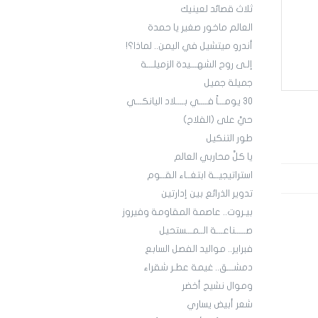
ثلاث قصائد لعينيك
العالم ماخور صغير يا حمدة
أندرو ميتشيل في اليمن.. لماذا؟!
إلـى روح الشهـــيدة الزميلـــة
جميلة جميل
30 يومـــاً فــــي بــــلاد اليانكـــي
حيَّ على (الفلاح)
طور التنكيل
يا كلَّ محاربي العالم
استراتيجيــة ابتغــاء القــوم
تدوير الذرائع بين إدارتين
بيـروت.. عاصمة المقاومة وفيروز
صـــــناعـــة الــمـــستحيل
فبراير.. مواليد الفصل السابع
دمشـــق.. غيمة عطـر شقراء
وموال نشيج أخضر
شعر أبيض يساري