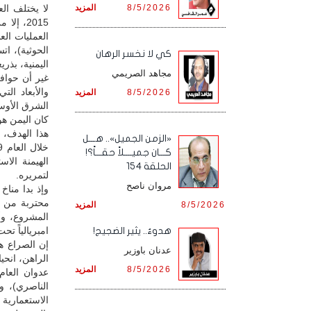
8/5/2026
المزيد
2015، إ
العمليات ال
الحوثية)، ا
كي لا نخسر الرهان
اليمنية، بذري
مجاهد الصريمي
غير أن حوافز
والأبعاد ال
8/5/2026
المزيد
الشرق الأوسط
كان اليمن هو
هذا الهدف، و
«الزمن الجميل».. هـــل
كـــان جميــــلاً حقـــاً؟!
الهيمنة الاس
الحلقة 154
لتمريره.
مروان ناصح
8/5/2026
المزيد
المشروع، وأ
امبريالياً ت
هدوءٌ.. يثير الضجيج!
إن الصراع ه
عدنان باوزير
الراهن، انحي
8/5/2026
المزيد
الناصري)، و
الاستعمارية 