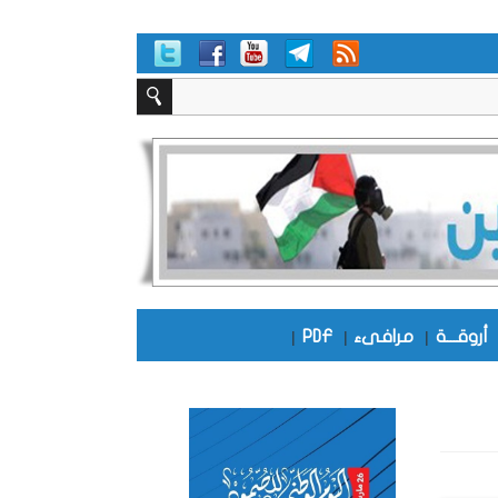
أروقـــة
|
مرافىء
|
PDF
|