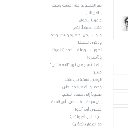
تعز المصلوبة على خشبة وقف
إطلاق النار
غرغرينا الإخوان
خيَّلت (صمَّاداً) لَمَع
جنوب اليمن.. ضفيرة وسكسوكة
وذكرى استقلال
تصويب البوصلة .. أحمد (الثورة)
و(أنصاره)
إنك لا تسبح في نهر "الدهمشي"
مرتين
الوطن.. نسخة بدل فاقد
وحدنا والله فينا قد تجلّى
صعوداً إلى صعدة المنتهى
إلى سيدة شقراء في رأس السنة
عسيري أرب آيدول
عن (الذين أحبوا تعز)
ذو الفقار بـ(حَدَّيْن)