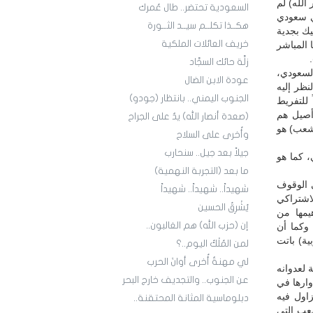
الله) لم
السعودية تحتضر.. طال عُمرك
ي سعودي
هكــذا تكلــم سيــد الثــورة
ك بجدية
خريف العائلات الملكية
 المباشر
زلَّة حائك السجَّاد
السعودي،
عودة الابن الضال
نظر إليه
الجنوب اليمني.. بانتظار (جودو)
 للتفريط
أصيل هم
(صعدة أنصار الله) يدٌ على الجراح
لشعب) هو
وأُخرى على السلاح
جيلاً بعد جيل.. سنحارب
، كما هو
ما بعد (التجربة النهمية)
ى الوقوف
شهيداً.. شهيداً.. شهيداً
ط (الاشتراكي
يُشْرِقُ الحسين
يمها من
إن (حزب الله) هم الغالبون..
وكما أن
ية) باتت
لمن المُلْكُ اليوم..؟
لي مهنةٌ أُخرى أوانَ الحرب
نة لعدوانه
عن الجنوب.. والتجديف خارج البحر
وارها في
اول فيه
دبلوماسية المثانة المحتقنة..
شعب التي