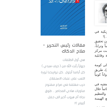
يكية في
)!
ون تحقيق
مقالات رئيس التحرير -
وتراباً،
رغمت مركز
صلاح الدكاك
 وقابلية
هي أول الطلقات
ل البلد إلى كومة
جهاراً رأيت الله من ( جرف سيدي )
2، بقيادة (أنصار الله)، طريق
كل أيامنا أيلول ..كل تواريخنا ثورة
ً كونياً
اللعب على عتبات الاستقلال
فتيه في
حرب مغلقة في صراع مفتوح
ماً خلال
مناورات هادي المحاصر ... طوق
 والتنظيم
نجاة أم هروب أخير الى حقل
 الهيمنة
ألغام ؟!