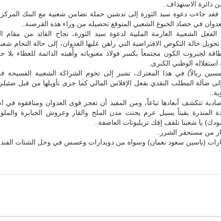
 دائرة الاستهداف..
 فقد جاءت دعوة سيد الثورة إلى تدشين حملة تضامن شعبية مع البنك المركزي
عدوان في حصاد الخنوع الشعبي المتوقع تحصيله من وراء هذه القرصنة..
الفعل الشعبية العارمة الملبية لدعوة سيد الثورة، نجاح القائد من مقام ا
ويل حالة النكوص الافتراضية التي راهن عليها العدوان، إلى حالة التحام شع
طاقة لجبروت الكون مجتمعاً بكسر فولاذ معنوياته وأُهبته الدائمة للعطاء بلا
ستقلاله الوطني الكبرى.
مسين ريالاً) في هذا المعترك، تشير إلى تخوم الشراكة الشعبية الفسيحة ف
إلى ضآلة المطلب النقدي بفعل الإفلاس المالي كما جرى تأويلها من قبل ضئيل
ة..
تصادية تتكشف أبعادها تباعاً، ومن المفيد أن تعجز قوى العدوان ومنافقوه في
دة المنذرة يقيناً بسيل عرم يجتث مدن الملح والقار وعروش الجبابرة والملو
ك) يا شعبنا تلقف إفك تريليونات العاصفة..
ار من مستحقر الشرر..
ظارات (ياسين سعود نعمان) وسواه من دويدارات وعسس في وحل الشتات الفند