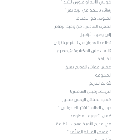
كونـي الأبـد أو غـوري للأبـد "
رسائل ناسفة في بريد تعز "
الجنوب.. فخ الاعتباط
المغرب السادس.. من وعيد الرصاص
إلى وعود الأزاميل
تحالف العدوان من (الشرعية) إلى
(اللعب على المكشوف),,مصـرع
الخـرافة
عفش عفاش القديم يعيق
الحكومة
لله ثم للتاريخ
التربــة.. رحيــل الساقــي!
كعـب المقاتل اليمني محـور
دوران العالم " اشتبــاك دولــي "
عُمان.. تعويم المخاوف
في مديح الأمية وهجاء الثقافة
" قميص القبيلة المنتَّف "