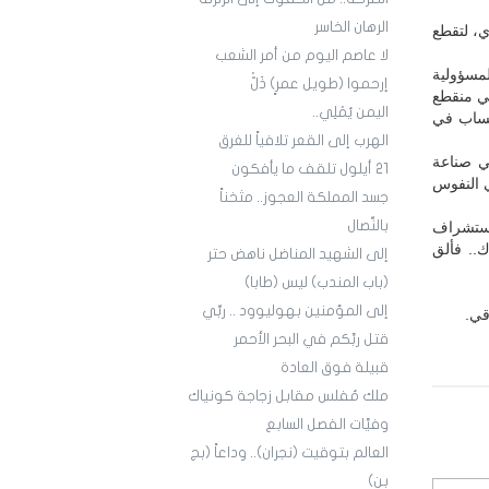
الرهان الخاسر
، لتقطع
لا عاصم اليوم من أمر الشعب
لمسؤولية
إرحموا (طويل عمرٍ) ذَلّْ
بي منقطع
اليمن يُمْلِي..
 حساب في
الهرب إلى القعر تلافياً للغرق
ي صناعة
21 أيلول تلقف ما يأفكون
ي النفوس
جسد المملكة العجوز.. مثخناً
بالنِّصال
 استشراف
ك.. فألق
إلى الشهيد المناضل ناهض حتر
(باب المندب) ليس (طابا)
إلى المؤمنين بهوليوود .. ربِّي
قي.
قتل ربَّكم في البحر الأحمر
قبيلة فوق العادة
ملك مُفلس مقابل زجاجة كونياك
وفيَّات الفصل السابع
العالم بتوقيت (نجران).. وداعاً (بج
بن)