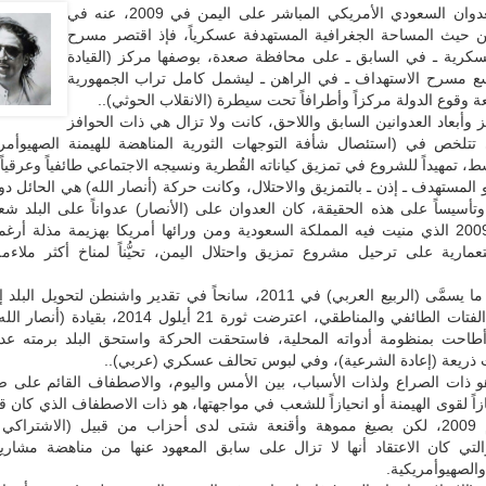
لا يختلف العدوان السعودي الأمريكي المباشر على اليمن في 2009، عنه في
لا من حيث المساحة الجغرافية المستهدفة عسكرياً، فإذ اقتصر مسرح
عسكرية ـ في السابق ـ على محافظة صعدة، بوصفها مركز (القيادة
تسع مسرح الاستهداف ـ في الراهن ـ ليشمل كامل تراب الجمهورية
عة وقوع الدولة مركزاً وأطرافاً تحت سيطرة (الانقلاب الحوثي)..
 وأبعاد العدوانين السابق واللاحق، كانت ولا تزال هي ذات الحوافز
تي تتلخص في (استئصال شأفة التوجهات الثورية المناهضة للهيمنة الصهيوأمر
، تمهيداً للشروع في تمزيق كياناته القُطرية ونسيجه الاجتماعي طائفياً وعرقياً..
 المستهدف ـ إذن ـ بالتمزيق والاحتلال، وكانت حركة (أنصار الله) هي الحائل د
تأسيساً على هذه الحقيقة، كان العدوان على (الأنصار) عدواناً على البلد شعباً 
خلال العام 2009 الذي منيت فيه المملكة السعودية ومن ورائها أمريكا بهزيمة مذلة أ
تعمارية على ترحيل مشروع تمزيق واحتلال اليمن، تحيُّناً لمناخ أكثر ملاءمة
وإذ بدا مناخ ما يسمَّى (الربيع العربي) في 2011، سانحاً في تقدير واشنطن لتحوي
محتربة من الفتات الطائفي والمناطقي، اعترضت ثورة 21 أيلول 014
طاحت بمنظومة أدواته المحلية، فاستحقت الحركة واستحق البلد برمته عدوانا
حت ذريعة (إعادة الشرعية)، وفي لبوس تحالف عسكري (عربي)..
و ذات الصراع ولذات الأسباب، بين الأمس واليوم، والاصطفاف القائم على ض
ازاً لقوى الهيمنة أو انحيازاً للشعب في مواجهتها، هو ذات الاصطفاف الذي كان قائ
عدوان العام 2009، لكن بصيغ مموهة وأقنعة شتى لدى أحزاب من قبيل (الاشتراكي
التي كان الاعتقاد أنها لا تزال على سابق المعهود عنها من مناهضة مشاريع
والصهيوأمريكية.