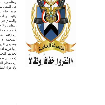
ومناصريه، من
في المقابل،
وريد رجاء ال
وتثبت ردات 
والصدق في تح
النظير، ولا 
خضم ملحمة ا
إن (فئة الخ
الملحمة، لا 
وعديمي الرؤي
إنها ثورة اق
تخومها البعي
(خمسين صمود
إن معظم الن
ولا عزاء لن