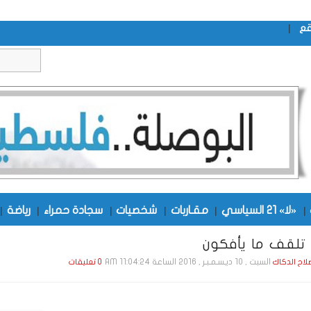
|
قع
|
«لا» 21 السياسي
|
مقـاربات
|
شخصيات
|
سجادة حمراء
|
رياضة
|
السبت , 10 ديـسـمـبـر , 2016 الساعة 11:04:24 AM
صلاح الدكاك
0 تعليقات