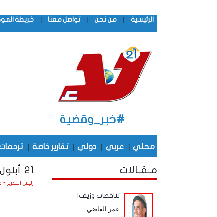
|
|
|
الرئيسية
من نحن
تواصل معنا
خريطة المو
#خبر_وقضية
محلي
|
عربي
|
دولي
|
تقارير خاصة
|
ترجمات
مـقـالات
21 أيلول تلقف ما يأفكون
رئيس التحرير - 
تناقضات وزيف!
عمر القاضي