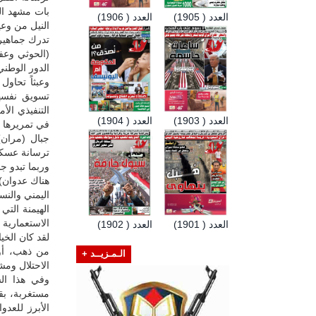
بات مشهد ال
العدد ( 1905)
العدد ( 1906)
النيل من وعي
تدرك جماهير 
(الحوثي وعفا
الدور الوطني
التنفيذي الأ
العدد ( 1903)
العدد ( 1904)
في تمريرها 
جبال (مران)
ترسانة عسكرية
وربما تبدو ج
هناك عدوان)
اليمني والنس
الهيمنة التي
الاستعمارية 
العدد ( 1901)
العدد ( 1902)
لقد كان الخي
من ذهب، أو 
الـمـزيــد +
الاحتلال ومش
وفي هذا الس
مستغربة، بق
الأبرز للعدو