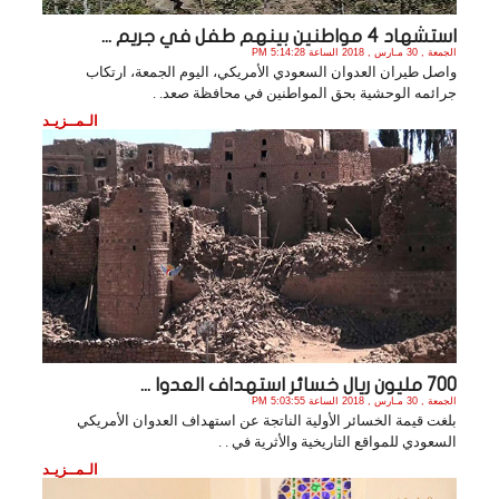
استشهاد 4 مواطنين بينهم طفل في جريم ...
الجمعة , 30 مـارس , 2018 الساعة 5:14:28 PM
واصل طيران العدوان السعودي الأمريكي، اليوم الجمعة، ارتكاب
جرائمه الوحشية بحق المواطنين في محافظة صعد. .
الـمــزيـد
700 مليون ريال خسائر استهداف العدوا ...
الجمعة , 30 مـارس , 2018 الساعة 5:03:55 PM
بلغت قيمة الخسائر الأولية الناتجة عن استهداف العدوان الأمريكي
السعودي للمواقع التاريخية والأثرية في . .
الـمــزيـد