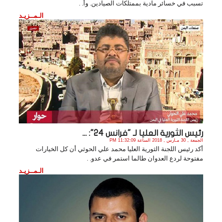
تسبب في خسائر مادية بممتلكات الصيادين. وأ. .
الـمــزيـد
رئيس الثورية العليا لـ "فرانس 24": ...
الجمعة , 30 مـارس , 2018 الساعة 11:32:09 PM
أكد رئيس اللجنة الثورية العليا محمد علي الحوثي أن كل الخيارات
مفتوحة لردع العدوان طالما استمر في عدو. .
الـمــزيـد