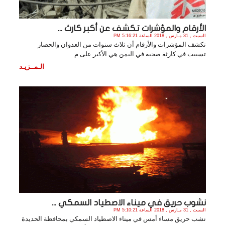
الأرقام والمؤشرات تكشف عن أكبر كارث ...
السبت , 31 مـارس , 2018 الساعة 5:16:21 PM
تكشف المؤشرات والأرقام أن ثلاث سنوات من العدوان والحصار
تسببت في كارثة صحية في اليمن هي الأكبر على م. .
الـمــزيـد
نشوب حريق في ميناء الاصطياد السمكي ...
السبت , 31 مـارس , 2018 الساعة 5:10:21 PM
نشب حريق مساء أمس في ميناء الاصطياد السمكي بمحافظة الحديدة