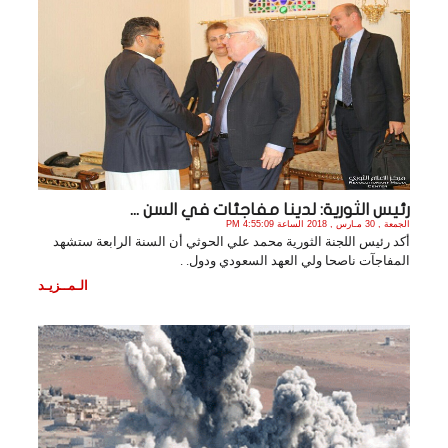
رئيس الثورية: لدينا مفاجئات في السن ...
الجمعة , 30 مـارس , 2018 الساعة 4:55:09 PM
أكد رئيس اللجنة الثورية محمد علي الحوثي أن السنة الرابعة ستشهد
المفاجآت ناصحا ولي العهد السعودي ودول. .
الـمــزيـد