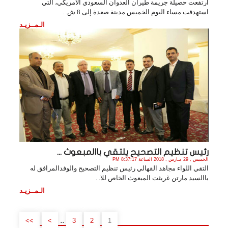
ارتفعت حصيلة جريمة طيران العدوان السعودي الأمريكي، التي
استهدفت مساء اليوم الخميس مدينة صعدة إلى 8 ش. .
الـمــزيـد
رئيس تنظيم التصحيح يلتقي باالمبعوث ...
الخميس , 29 مـارس , 2018 الساعة 8:37:17 PM
التقي اللواء مجاهد القهالي رئيس تنظيم التصحيح والوفدالمرافق له
باالسيد مارتن غريثت المبعوث الخاص للا. .
الـمــزيـد
..
>>
>
3
2
1