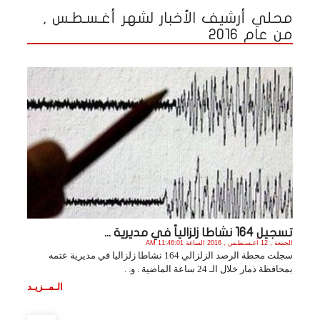
محلي أرشيف الأخبار لشهر أغـسـطـس ,
من عام 2016
تسجيل 164 نشاطا زلزالياً في مديرية ...
الجمعة , 12 أغـسـطـس , 2016 الساعة 11:46:01 AM
سجلت محطة الرصد الزلزالي 164 نشاطا زلزاليا في مديرية عتمه
بمحافظة ذمار خلال الـ 24 ساعة الماضية . و. .
الـمــزيـد