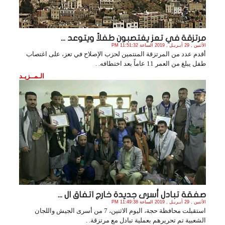
مرتزقة في تعز يغتصبون طفلاً ويتوعد ...
الأثنين , 29 أبـريـل , 2019 الساعة 11:51:32 PM
أقدم عدد من المرتزقة المنتمين لحزب الإصلاح في تعز، على اغتصاب
طفل يبلغ من العمر 11 عاماً بعد اختطافه. .
الـمــزيـد
صفقة تبادل أسرى جديدة خارج اتفاق ال ...
الأثنين , 29 أبـريـل , 2019 الساعة 11:49:38 PM
استقبلت محافظة حجة، اليوم الاثنين، 7 من أسرى الجيش واللجان
الشعبية تم تحريرهم بعملية تبادل مع مرتزقة. .