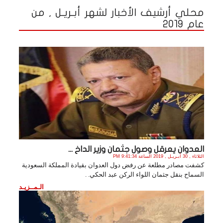
محلي أرشيف الأخبار لشهر أبـريـل , من
عام 2019
العدوان يعرقل وصول جثمان وزير الداخ ...
الثلاثاء , 30 أبـريـل , 2019 الساعة 9:41:34 PM
كشفت مصادر مطلعة عن رفض دول العدوان بقيادة المملكة السعودية
السماح بنقل جثمان اللواء الركن عبد الحكي. .
الـمــزيـد