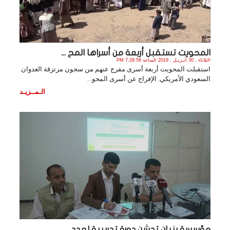
المحويت تستقبل أربعة من أسراها المح ...
الثلاثاء , 30 أبـريـل , 2019 الساعة 7:28:56 PM
استقبلت المحويت أربعة أسرى مفرج عنهم من سجون مرتزقة العدوان
السعودي الأمريكي. الإفراج عن أسرى المحو. .
الـمــزيـد
مؤسسة بنيان تدشن دورة تدريبية لعدد ...