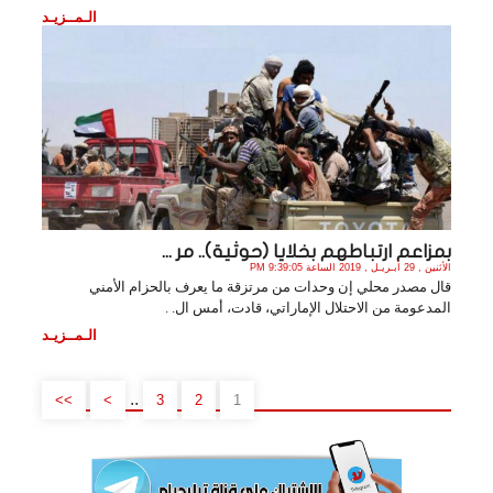
الـمــزيـد
بمزاعم ارتباطهم بخلايا (حوثية).. مر ...
الأثنين , 29 أبـريـل , 2019 الساعة 9:39:05 PM
قال مصدر محلي إن وحدات من مرتزقة ما يعرف بالحزام الأمني
المدعومة من الاحتلال الإماراتي، قادت، أمس ال. .
الـمــزيـد
..
>>
>
3
2
1