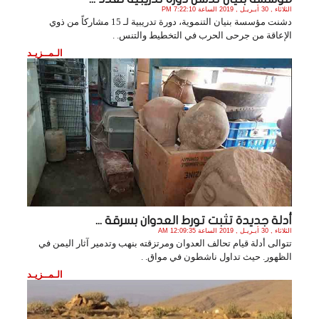
الثلاثاء , 30 أبـريـل , 2019 الساعة 7:22:10 PM
دشنت مؤسسة بنيان التنموية، دورة تدريبية لـ 15 مشاركاً من ذوي
الإعاقة من جرحى الحرب في التخطيط والتنس. .
الـمــزيـد
أدلة جديدة تثبت تورط العدوان بسرقة ...
الثلاثاء , 30 أبـريـل , 2019 الساعة 12:09:35 AM
تتوالى أدلة قيام تحالف العدوان ومرتزقته بنهب وتدمير آثار اليمن في
الظهور. حيث تداول ناشطون في مواق. .
الـمــزيـد