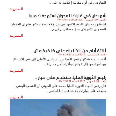
التفاوضي في أول مقابلة إعلامية له على . .
الـمــزيـد
شهيدان في غارات للعدوان استهدفت مسا ...
الأثنين , 30 أكـتـوبـر , 2017 الساعة 4:48:46 PM
استشهد مدنيان، اليوم الاثنين، في جريمة جديدة ارتكبها طيران العدوان
السعودي الأمريكي بحق مسافرين في م. .
الـمــزيـد
ثلاثة أيام من الاشتباك على خلفية مش ...
الأحد , 29 أكـتـوبـر , 2017 الساعة 8:38:56 PM
أفضت لجنة شكلها رئيس المجلس السياسي الأعلى إلى فض الاشتباك
بين أفراد من (آل عواض) وأفراد أمن مديرية . .
الـمــزيـد
رئيس الثورية العليا: سنقدم على خيار ...
الأحد , 29 أكـتـوبـر , 2017 الساعة 7:38:31 PM
قال رئس اللجنة الثورية العليا محمد علي الحوثي أن الشعب اليمني
سيقدم على خيارات جديدة فيما إذا استمر . .
الـمــزيـد