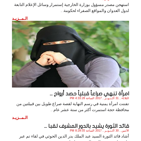
استهجن مصدر مسؤول بوزارة الخارجية إستمرار وسائل الإعلام التابعة
لدول العدوان والمواقع الصفراء لحكومة. .
الـمــزيـد
امرأة تنهي صراعاً قبلياً حصد أرواح ...
الثلاثاء , 31 أكـتـوبـر , 2017 الساعة 4:33:28 PM
تفننت امرأة يمنية في رسم النهاية لقصة صراع طويل بين قبيلتين من
محافظة حجة استمرت أكثر من ستة عشر عام. .
الـمــزيـد
قائد الثورة يشيد بالدور المشرف لقبا ...
الأثنين , 30 أكـتـوبـر , 2017 الساعة 8:29:55 PM
أشاد قائد الثورة السيد عبد الملك بدر الدين الحوثي في لقاء تم عبر