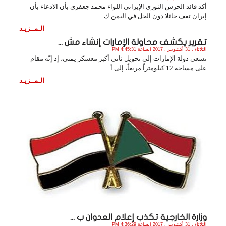
أكد قائد الحرس الثوري الإيراني اللواء محمد جعفري بأن الادعاء بأن
إيران تقف حائلا دون الحل في اليمن ك. .
الـمــزيـد
تقرير يكشف محاولة الإمارات إنشاء مش ...
الثلاثاء , 31 أكـتـوبـر , 2017 الساعة 4:45:31 PM
تسعى دولة الإمارات إلى تحويل ثاني أكبر معسكر يمني، إذ إنّه مقام
على مساحة 12 كيلومتراً مربعاً، إلى أ. .
الـمــزيـد
وزارة الخارجية تكذب إعلام العدوان ب ...
الثلاثاء , 31 أكـتـوبـر , 2017 الساعة 4:36:29 PM