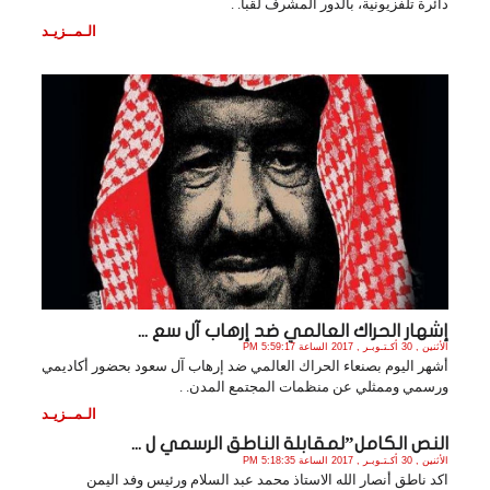
دائرة تلفزيونية، بالدور المشرف لقبا. .
الـمــزيـد
إشهار الحراك العالمي ضد إرهاب آل سع ...
الأثنين , 30 أكـتـوبـر , 2017 الساعة 5:59:17 PM
أشهر اليوم بصنعاء الحراك العالمي ضد إرهاب آل سعود بحضور أكاديمي
ورسمي وممثلي عن منظمات المجتمع المدن. .
الـمــزيـد
النص الكامل”لمقابلة الناطق الرسمي ل ...
الأثنين , 30 أكـتـوبـر , 2017 الساعة 5:18:35 PM
اكد ناطق أنصار الله الاستاذ محمد عبد السلام ورئيس وفد اليمن