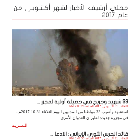
محلي أرشيف الأخبار لشهر أكـتـوبـر , من
عام 2017
33 شهيد وجريح في حصيلة أولية لمجزر ...
الثلاثاء , 31 أكـتـوبـر , 2017 الساعة 9:03:26 PM
استشهد وأصيب 33 مواطنا من المدنيين اليوم الثلاثاء 31-10-2017م ،
في مجزرة جديدة لطيران العدوان الأمري. .
الـمــزيـد
قائد الحرس الثوري الإيراني : الادعا ...
الثلاثاء , 31 أكـتـوبـر , 2017 الساعة 5:48:55 PM