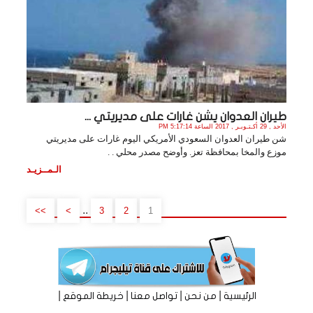
طيران العدوان يشن غارات على مديريتي ...
الأحد , 29 أكـتـوبـر , 2017 الساعة 5:17:14 PM
شن طيران العدوان السعودي الأمريكي اليوم غارات على مديريتي
موزع والمخا بمحافظة تعز. وأوضح مصدر محلي . .
الـمــزيـد
..
>>
>
3
2
1
|
|
|
|
الرئيسية
من نحن
تواصل معنا
خريطة الموقع