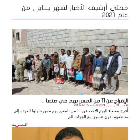
محلي أرشيف الأخبار لشهر يـنـاير , من
عام 2021
الإفراج عن 11 من المغرر بهم في صنعا ...
الأحد , 31 يـنـاير , 2021 الساعة 6:14:55 PM
أٌفرج بصنعاء اليوم الأحد، عن 11 من المغرر بهم ممن حاولوا العودة إلى
مناطقهم، دون تنسيق مع الجهات الم. .
الـمــزيـد