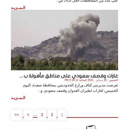
على عدد من المحافظات خلال الـ24 س. .
الـمــزيـد
غارات وقصف سعودي على مناطق مأهولة ب ...
الخميس , 28 يـنـاير , 2021 الساعة 5:19:11 PM
تعرضت مديريتي كتاف ورازح الحدوديتين بمحافظة صعدة، اليوم
الخميس، لغارات لطيران العدوان وقصف سعودي. و. .
الـمــزيـد
..
>>
>
3
2
1