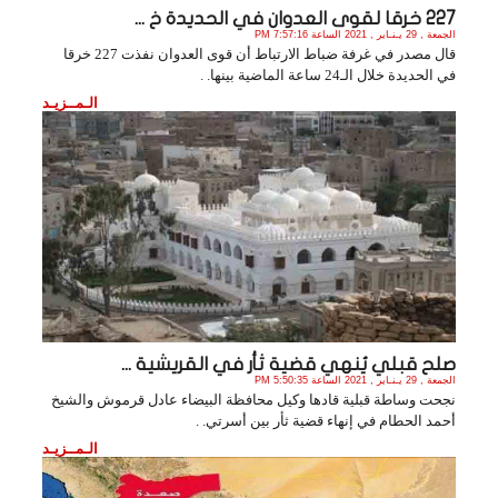
227 خرقا لقوى العدوان في الحديدة خ ...
الجمعة , 29 يـنـاير , 2021 الساعة 7:57:16 PM
قال مصدر في غرفة ضباط الارتباط أن قوى العدوان نفذت 227 خرقا
في الحديدة خلال الـ24 ساعة الماضية بينها. .
الـمــزيـد
صلح قبلي يُنهي قضية ثأر في القريشية ...
الجمعة , 29 يـنـاير , 2021 الساعة 5:50:35 PM
نجحت وساطة قبلية قادها وكيل محافظة البيضاء عادل قرموش والشيخ
أحمد الحطام في إنهاء قضية ثأر بين أسرتي. .
الـمــزيـد