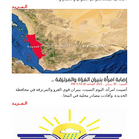
الـمــزيـد
إصابة امرأة بنيران الغزاة والمرتزقة ...
السبت , 30 يـنـاير , 2021 الساعة 5:53:30 PM
أصيبت امرأة، اليوم السبت، بنيران قوى الغزو والمرتزقة في محافظة
الحديدة. وأفادت مصادر محلية في المحا. .
الـمــزيـد