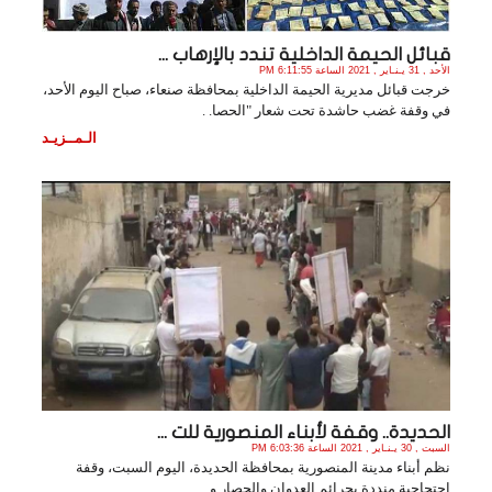
قبائل الحيمة الداخلية تندد بالإرهاب ...
الأحد , 31 يـنـاير , 2021 الساعة 6:11:55 PM
خرجت قبائل مديرية الحيمة الداخلية بمحافظة صنعاء، صباح اليوم الأحد،
في وقفة غضب حاشدة تحت شعار "الحصا. .
الـمــزيـد
الحديدة.. وقفة لأبناء المنصورية للت ...
السبت , 30 يـنـاير , 2021 الساعة 6:03:36 PM
نظم أبناء مدينة المنصورية بمحافظة الحديدة، اليوم السبت، وقفة
احتجاجية منددة بجرائم العدوان والحصار و. .