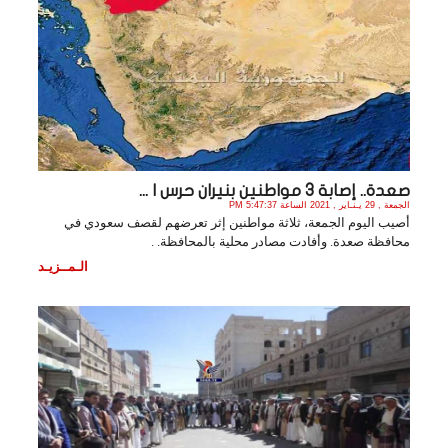
صعدة.. إصابة 3 مواطنين بنيران حرس ا ...
الجمعة , 29 يـنـاير , 2021 الساعة 5:47:37 PM
أصيب اليوم الجمعة، ثلاثة مواطنين إثر تعرضهم لقصف سعودي في
محافظة صعدة. وأفادت مصادر محلية بالمحافظة. .
الـمــزيـد