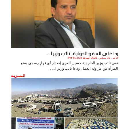
ردا على العفو الدولية.. نائب وزير ا ...
الأحد , 31 يـنـاير , 2021 الساعة 6:13:08 PM
نفى نائب وزير الخارجية حسين العزي إصدار أي قرار رسمي بمنع
المرأة من مزاولة العمل. ودعا نائب وزير ال. .
الـمــزيـد