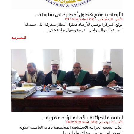
الأرصاد يتوقع هطول أمطار على سلسلة ...
الأثنين , 30 نـوفـمـبـر , 2020 الساعة 5:58:40 PM
توقع المركز الوطني للأرصاد هطول أمطار متفرقة على سلسلة
المرتفعات والسواحل الغربية وسهل تهامة خلال ا. .
الـمــزيـد
الشعبة الجزائية بالأمانة تؤيد عقوبة ...
الأحد , 29 نـوفـمـبـر , 2020 الساعة 5:39:09 PM
أيدّت الشعبة الجزائية الاستئنافية المتخصصة بأمانة العاصمة عقوبة
السجن لمدانين بجريمة الانتماء إلى ما. .