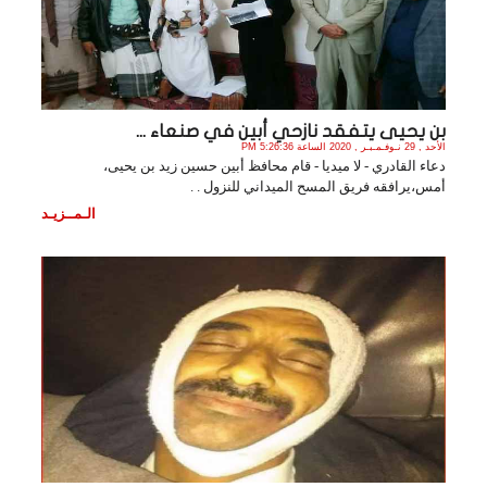
بن يحيى يتفقد نازحي أبين في صنعاء ...
الأحد , 29 نـوفـمـبـر , 2020 الساعة 5:26:36 PM
دعاء القادري - لا ميديا - قام محافظ أبين حسين زيد بن يحيى،
أمس،يرافقه فريق المسح الميداني للنزول . .
الـمــزيـد