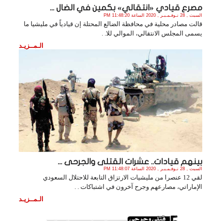
مصرع قيادي «انتقالي» بكمين في الضال ...
السبت , 28 نـوفـمـبـر , 2020 الساعة 11:48:20 PM
قالت مصادر محلية في محافظة الضالع المحتلة إن قيادياً في مليشيا ما
يسمى المجلس الانتقالي، الموالي للا. .
الـمــزيـد
بينهم قيادات.. عشرات القتلى والجرحى ...
السبت , 28 نـوفـمـبـر , 2020 الساعة 11:48:07 PM
لقي 12 عنصرا من مليشيات الارتزاق التابعة للاحتلال السعودي
الإماراتي، مصارعهم وجرح آخرون في اشتباكات . .
الـمــزيـد