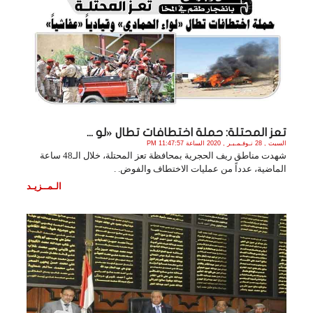
تعز المحتلة: حملة اختطافات تطال «لو ...
السبت , 28 نـوفـمـبـر , 2020 الساعة 11:47:57 PM
شهدت مناطق ريف الحجرية بمحافظة تعز المحتلة، خلال الـ48 ساعة
الماضية، عدداً من عمليات الاختطاف والفوض. .
الـمــزيـد