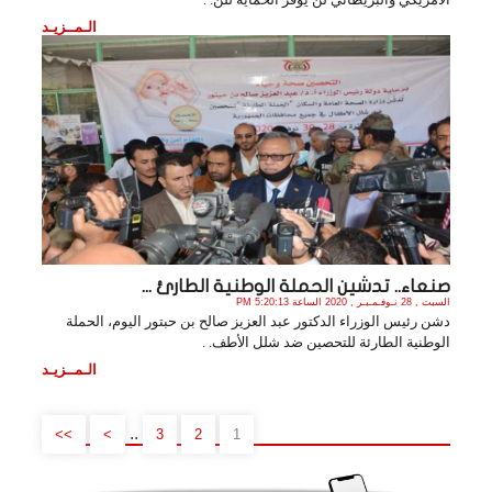
الـمــزيـد
صنعاء.. تدشين الحملة الوطنية الطارئ ...
السبت , 28 نـوفـمـبـر , 2020 الساعة 5:20:13 PM
دشن رئيس الوزراء الدكتور عبد العزيز صالح بن حبتور اليوم، الحملة
الوطنية الطارئة للتحصين ضد شلل الأطف. .
الـمــزيـد
..
>>
>
3
2
1