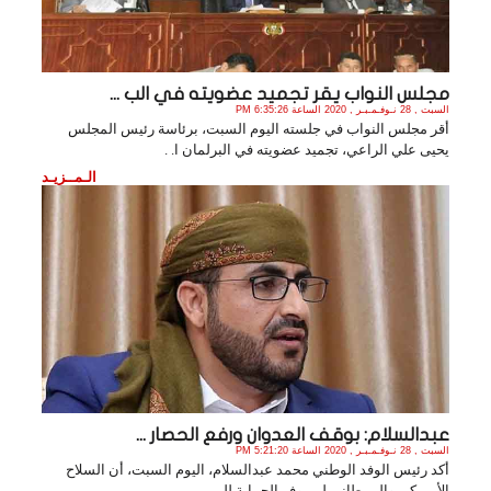
مجلس النواب يقر تجميد عضويته في الب ...
السبت , 28 نـوفـمـبـر , 2020 الساعة 6:35:26 PM
أقر مجلس النواب في جلسته اليوم السبت، برئاسة رئيس المجلس
يحيى علي الراعي، تجميد عضويته في البرلمان ا. .
الـمــزيـد
عبدالسلام: بوقف العدوان ورفع الحصار ...
السبت , 28 نـوفـمـبـر , 2020 الساعة 5:21:20 PM
أكد رئيس الوفد الوطني محمد عبدالسلام، اليوم السبت، أن السلاح
الأمريكي والبريطاني لن يوفر الحماية للن. .