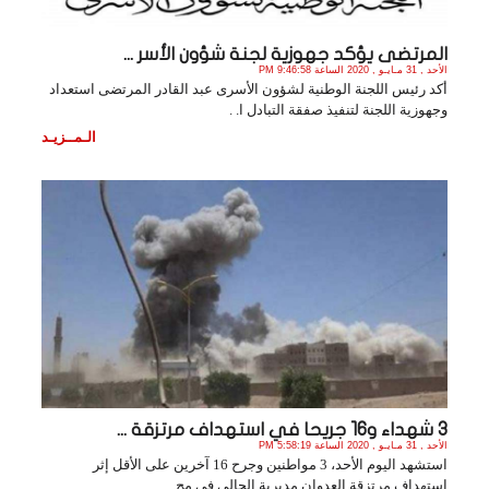
المرتضى يؤكد جهوزية لجنة شؤون الأسر ...
الأحد , 31 مـايـو , 2020 الساعة 9:46:58 PM
أكد رئيس اللجنة الوطنية لشؤون الأسرى عبد القادر المرتضى استعداد
وجهوزية اللجنة لتنفيذ صفقة التبادل ا. .
الـمــزيـد
3 شهداء و16 جريحا في استهداف مرتزقة ...
الأحد , 31 مـايـو , 2020 الساعة 5:58:19 PM
استشهد اليوم الأحد، 3 مواطنين وجرح 16 آخرين على الأقل إثر
استهداف مرتزقة العدوان مديرية الحالي في مح. .