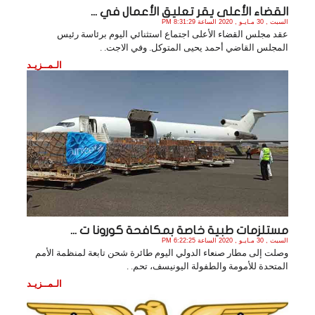
القضاء الأعلى يقر تعليق الأعمال في ...
السبت , 30 مـايـو , 2020 الساعة 8:31:29 PM
عقد مجلس القضاء الأعلى اجتماع استثنائي اليوم برئاسة رئيس
المجلس القاضي أحمد يحيى المتوكل. وفي الاجت. .
الـمــزيـد
مستلزمات طبية خاصة بمكافحة كورونا ت ...
السبت , 30 مـايـو , 2020 الساعة 6:22:25 PM
وصلت إلى مطار صنعاء الدولي اليوم طائرة شحن تابعة لمنظمة الأمم
المتحدة للأمومة والطفولة اليونيسف، تحم. .
الـمــزيـد