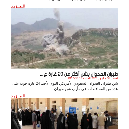
الـمــزيـد
طيران العدوان يشن أكثر من 20 غارة ع ...
الأحد , 31 مـايـو , 2020 الساعة 5:58:18 PM
شن طيران العدوان السعودي الأمريكي اليوم الأحد، 24 غارة جوية على
عدد من المحافظات. في مأرب شن طيران . .
الـمــزيـد