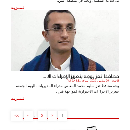
12 ساعة المقبلة، وذلك في منطقة المن. .
الـمــزيـد
محافظ تعز يوجه بتعزيز الإجراءات الا ...
الجمعة , 29 مـايـو , 2020 الساعة 5:48:11 PM
وجه محافظ تعز سليم محمد المغلس مدراء المديريات، اليوم الجمعة
بتعزيز الإجراءات الاحترازية لمواجهة فير. .
الـمــزيـد
..
>>
>
3
2
1