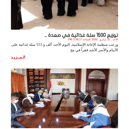
توزيع 1500 سلة غذائية في صعدة ...
الأحد , 31 مـايـو , 2020 الساعة 5:58:17 PM
وزعت منظمة الإغاثة الإسلامية، اليوم الأحد، ألف و 553 سلة غذائية على
الأيتام والأسر الأشد فقراً في مح. .
الـمــزيـد