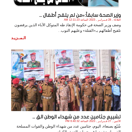
وزير الصحة سابقاً:«من لم يلقح أطفال ...
الثلاثاء , 28 فـبـرايـر , 2023 الساعة 12:11:23 AM
وصف وزير الصحة في حكومة الإنقاذ طه المتوكل الآباء الذين يرفضون
تلقيح أطفالهم بـ«القتلة» وعليهم التوب. .
الـمــزيـد
تشييع جثامين عدد من شهداء الوطن الق ...
الأثنين , 27 فـبـرايـر , 2023 الساعة 6:40:32 PM
شُيّع بصنعاء، اليوم، جثامين عدد من شهداء الوطن والقوات المسلحة
الذين استشهدوا في جبهات العزة والكرام. .