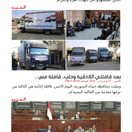
الـمــزيـد
بعد قافلتي اللاذقية وحلب.. قافلة مس ...
الأثنين , 27 فـبـرايـر , 2023 الساعة 6:38:29 PM
وصلت محافظة حماه السورية، اليوم الاثنين، قافلة إغاثية هي الثالثة من
نوعها مقدمة من الجالية اليمنية ف. .
الـمــزيـد