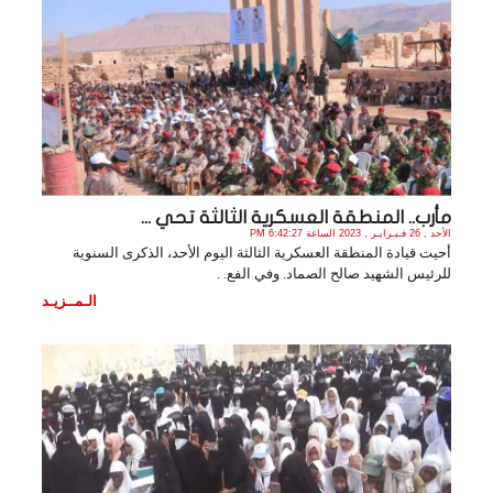
مأرب.. المنطقة العسكرية الثالثة تحي ...
الأحد , 26 فـبـرايـر , 2023 الساعة 6:42:27 PM
أحيت قيادة المنطقة العسكرية الثالثة اليوم الأحد، الذكرى السنوية
للرئيس الشهيد صالح الصماد. وفي الفع. .
الـمــزيـد