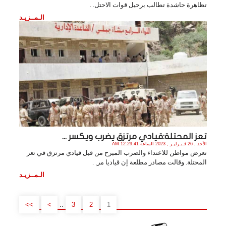
تظاهرة حاشدة تطالب برحيل قوات الاحتل. .
الـمــزيـد
تعز المحتلة:قيادي مرتزق يضرب ويكسر ...
الأحد , 26 فـبـرايـر , 2023 الساعة 12:29:41 AM
تعرض مواطن للاعتداء والضرب المبرح من قبل قيادي مرتزق في تعز
المحتلة. وقالت مصادر مطلعة إن قياديا مر. .
الـمــزيـد
..
>>
>
3
2
1