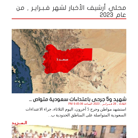
محلي أرشيف الأخبار لشهر فـبـرايـر , من
عام 2023
شهيد و5 جرحى باعتداءات سعودية متواص ...
الثلاثاء , 28 فـبـرايـر , 2023 الساعة 9:45:06 PM
استشهد مواطن وجرح 5 آخرون، اليوم الثلاثاء، جراء الاعتداءات
السعودية المتواصلة على المناطق الحدودية ب. .
الـمــزيـد