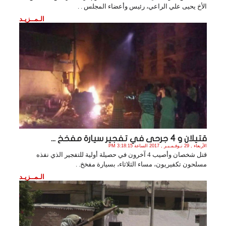
الأخ يحيى علي الراعي، رئيس وأعضاء المجلس . .
الـمــزيـد
قتيلان و 4 جرحى في تفجير سيارة مفخخ ...
الأربعاء , 29 نـوفـمـبـر , 2017 الساعة 3:18:15 PM
قتل شخصان وأصيب 4 آخرون في حصيلة أولية للتفجير الذي نفذه
مسلحون تكفيريون، مساء الثلاثاء، بسيارة مفخخ. .
الـمــزيـد