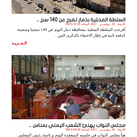
السلطة المحلية بذمار تفرج عن 140 سج ...
الأربعاء , 29 نـوفـمـبـر , 2017 الساعة 6:52:35 PM
أفرجت السلطة المحلية بمحافظة ذمار اليوم عن 140 سجينا وسجينة
كدفعة ثانية في إطار الاحتفاء بالذكرى الس. .
الـمــزيـد
مجلس النواب يهنئ الشعب اليمني بمناس ...
الأربعاء , 29 نـوفـمـبـر , 2017 الساعة 6:05:40 PM
هنأ مجلس النواب في جلسته المنعقدة اليوم برئاسة رئيس المجلس