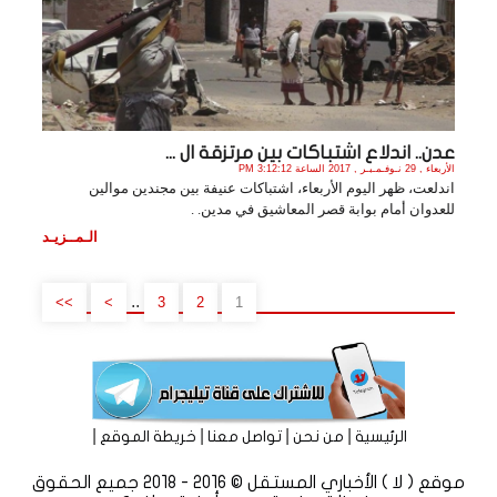
عدن.. اندلاع اشتباكات بين مرتزقة ال ...
الأربعاء , 29 نـوفـمـبـر , 2017 الساعة 3:12:12 PM
اندلعت، ظهر اليوم الأربعاء، اشتباكات عنيفة بين مجندين موالين
للعدوان أمام بوابة قصر المعاشيق في مدين. .
الـمــزيـد
..
>>
>
3
2
1
|
|
|
|
الرئيسية
من نحن
تواصل معنا
خريطة الموقع
موقع ( لا ) الأخباري المستقل © 2016 - 2018 جميع الحقوق