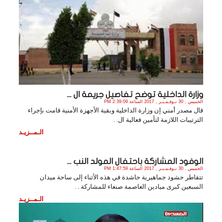
وزارة الداخلية توضح تفاصيل جريمة ال ...
الخميس , 30 نـوفـمـبـر , 2017 الساعة 2:39:09 PM
قال مصدر أمني إن وزارة الداخلية وبقية الأجهزة الأمنية قامت بإجراء
الترتيبات اللازمة لتأمين فعالية ال. .
الـمــزيـد
الوفود المشاركة باحتفال المولد النب ...
الخميس , 30 نـوفـمـبـر , 2017 الساعة 1:47:59 PM
تتقاطر حشود جماهيرية حاشدة في هذه الأثناء إلى ساحة ميدان
السبعين كبرى ميادين العاصمة صنعاء للمشاركة . .
الـمــزيـد