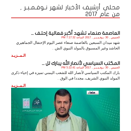
محلي أرشيف الأخبار لشهر نـوفـمـبـر ,
من عام 2017
العاصمة صنعاء تشهد أكبر فعالية إحتف ...
الخميس , 30 نـوفـمـبـر , 2017 الساعة 7:17:32 PM
شهد ميدان السبعين بالعاصمة صنعاء عصر اليوم الإحتفال الجماهيري
الحاشد وغير المسبوق بالمولد النبوي الش. .
الـمــزيـد
المكتب السياسي لأنصار الله يبارك لل ...
الخميس , 30 نـوفـمـبـر , 2017 الساعة 5:22:41 PM
بارك المكتب السياسي لأنصار الله للشعب اليمني تميزه في إحياء ذكرى
المولد النبوي الشريف، مجددا في الوق. .
الـمــزيـد