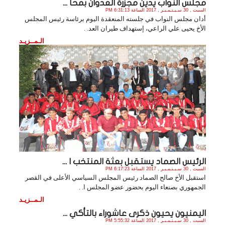
مجلس النواب يدين مجزرة العدوان بمحا ...
السبت , 30 سـبـتـمـبـر , 2017 الساعة 6:31:13 PM
أدان مجلس النواب في جلسته المنعقدة اليوم برئاسة رئيس المجلس
الأخ يحيى علي الراعي، إستهداف طيران العد. .
الـمــزيـد
الرئيس الصماد يستقبل بعثة المنتخب ا ...
السبت , 30 سـبـتـمـبـر , 2017 الساعة 6:17:23 PM
استقبل الأخ صالح الصماد رئيس المجلس السياسي الأعلى في القصر
الجمهوري بصنعاء اليوم بحضور عضو المجلس ا. .
الـمــزيـد
اليمنيون يحيون ذكرى عاشوراء بالتأكي ...
السبت , 30 سـبـتـمـبـر , 2017 الساعة 5:55:32 PM