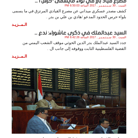
مصرع قياد بارز في لواء مايسمى”حرس ا ...
السبت , 30 سـبـتـمـبـر , 2017 الساعة 6:50:03 PM
كشف مصدر عسكري ميداني عن مصرع القيادي المرتزق في ما يسمى
بلواء حرس الحدود المدعو /هادي بن علي بن بدر. .
الـمــزيـد
السيد عبدالملك في ذكرى عاشوراء: ندع ...
السبت , 30 سـبـتـمـبـر , 2017 الساعة 6:42:26 PM
جدد السيد عبدالملك بدر الدين الحوثي موقف الشعب اليمني من
القضية الفلسطينية الثابت ووقوفه إلى جانب ال. .
الـمــزيـد