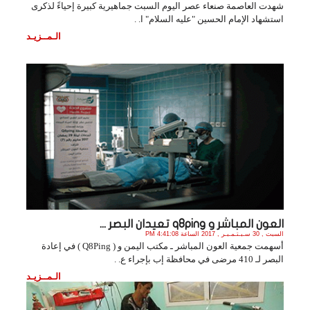
شهدت العاصمة صنعاء عصر اليوم السبت جماهيرية كبيرة إحياءً لذكرى
استشهاد الإمام الحسين "عليه السلام" ا. .
الـمــزيـد
العون المباشر و q8ping تعيدان البصر ...
السبت , 30 سـبـتـمـبـر , 2017 الساعة 4:41:08 PM
أسهمت جمعية العون المباشر ـ مكتب اليمن و ( Q8Ping ) في إعادة
البصر لـ 410 مرضى في محافظة إب بإجراء ع. .
الـمــزيـد