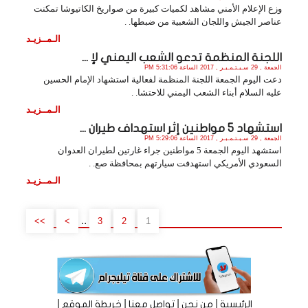
وزع الإعلام الأمني مشاهد لكميات كبيرة من صواريخ الكاتيوشا تمكنت
عناصر الجيش واللجان الشعبية من ضبطها. .
الـمــزيـد
اللجنة المنظمة تدعو الشعب اليمني لإ ...
الجمعة , 29 سـبـتـمـبـر , 2017 الساعة 5:31:06 PM
دعت اليوم الجمعة اللجنة المنظمة لفعالية استشهاد الإمام الحسين
عليه السلام أبناء الشعب اليمني للاحتشا. .
الـمــزيـد
استشهاد 5 مواطنين إثر استهداف طيران ...
الجمعة , 29 سـبـتـمـبـر , 2017 الساعة 5:29:06 PM
استشهد اليوم الجمعة 5 مواطنين جراء غارتين لطيران العدوان
السعودي الأمريكي استهدفت سيارتهم بمحافظة صع. .
الـمــزيـد
..
>>
>
3
2
1
|
|
|
|
الرئيسية
من نحن
تواصل معنا
خريطة الموقع