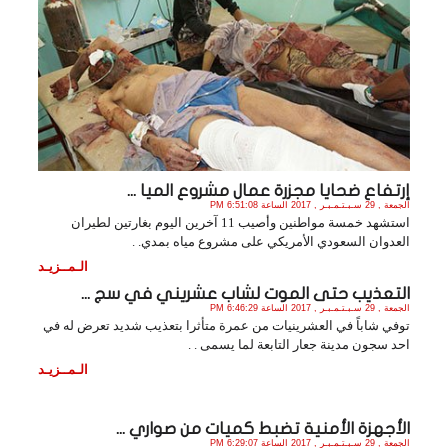
إرتفاع ضحايا مجزرة عمال مشروع الميا ...
الجمعة , 29 سـبـتـمـبـر , 2017 الساعة 6:51:08 PM
استشهد خمسة مواطنين وأصيب 11 آخرين اليوم بغارتين لطيران
العدوان السعودي الأمريكي على مشروع مياه بمدي. .
الـمــزيـد
التعذيب حتى الموت لشاب عشريني في سج ...
الجمعة , 29 سـبـتـمـبـر , 2017 الساعة 6:46:29 PM
توفي شاباً في العشرينيات من عمرة متأثرا بتعذيب شديد تعرض له في
احد سجون مدينة جعار التابعة لما يسمى . .
الـمــزيـد
الأجهزة الأمنية تضبط كميات من صواري ...
الجمعة , 29 سـبـتـمـبـر , 2017 الساعة 6:29:07 PM