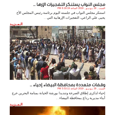
مجلس النواب يستنكر التفجيرات الإرها ...
السبت , 29 يـونـيـو , 2019 الساعة 6:18:19 PM
استنكر مجلس النواب في جلسته اليوم برئاسة رئيس المجلس الأخ
يحيى علي الراعي، التفجيرات الإرهابية التي . .
الـمــزيـد
وقفات متعددة بمحافظة البيضاء إحياء ...
السبت , 29 يـونـيـو , 2019 الساعة 5:53:11 PM
إحياء لذكرى إطلاق الصرخة وتنديدا بورشة الخيانة بمنامة البحرين خرج
أبناء مديرية رداع بمحافظة البيضاء . .
الـمــزيـد