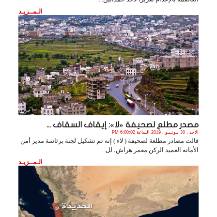
الـمــزيـد
مصدر مطلع لصحيفة «لا»: إيقاف السقاف ...
الأحد , 30 يـونـيـو , 2019 الساعة 6:00:02 PM
قالت مصادر مطلعة لصحيفة ( لاء ) إنه تم تشكيل لجنة برئاسة مدير أمن
الأمانة العميد الركن معمر هراش، لل. .
الـمــزيـد