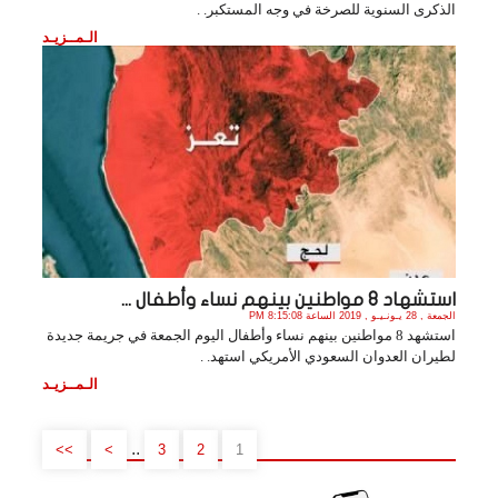
الذكرى السنوية للصرخة في وجه المستكبر. .
الـمــزيـد
استشهاد 8 مواطنين بينهم نساء وأطفال ...
الجمعة , 28 يـونـيـو , 2019 الساعة 8:15:08 PM
استشهد 8 مواطنين بينهم نساء وأطفال اليوم الجمعة في جريمة جديدة
لطيران العدوان السعودي الأمريكي استهد. .
الـمــزيـد
..
>>
>
3
2
1