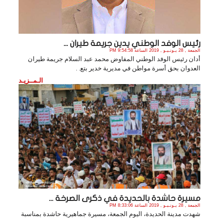
رئيس الوفد الوطني يدين جريمة طيران ...
الجمعة , 28 يـونـيـو , 2019 الساعة 9:54:58 PM
أدان رئيس الوفد الوطني المفاوض محمد عبد السلام جريمة طيران
العدوان بحق أسرة مواطن في مديرية خدير بتع. .
الـمــزيـد
مسيرة حاشدة بالحديدة في ذكرى الصرخة ...
الجمعة , 28 يـونـيـو , 2019 الساعة 8:33:06 PM
شهدت مدينة الحديدة، اليوم الجمعة، مسيرة جماهيرية حاشدة بمناسبة