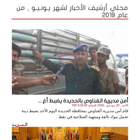
محلي أرشيف الأخبار لشهر يـونـيـو , من
عام 2019
أمن مديرية القناوص بالحديدة يضبط أغ ...
الأحد , 30 يـونـيـو , 2019 الساعة 9:28:40 PM
قام أمن مديرية القناوص بمحافظة الحديدة اليوم الأحد بضبط دينة
تحمل مواد تالفة ومنتهية الصلاحية في نقط. .
الـمــزيـد