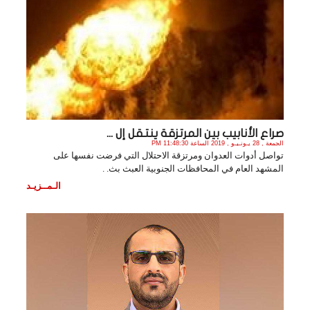
صراع الأنابيب بين المرتزقة ينتقل إل ...
الجمعة , 28 يـونـيـو , 2019 الساعة 11:48:30 PM
تواصل أدوات العدوان ومرتزقة الاحتلال التي فرضت نفسها على
المشهد العام في المحافظات الجنوبية العبث بث. .
الـمــزيـد