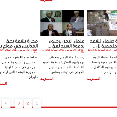
 صنعاء تشهد
علماء اليمن يرحبون
مجزرة بشعة بحق
معية لل ...
بدعوة السيد لعق ...
المدنيين في موزع بـ ..
الثلاثاء , 30 مـايـو , 2017 الساعة 10:13:33
الثلاثاء , 30 مـايـو , 2017 الساعة 1:40:38
الثلاثاء , 30 مـايـو
AM
AM
صمة صنعاء اليوم
رحب علماء اليمن بمختلف
سقط نحو 10 شهداء من
حملة مجتمعية واسعة
توجهاتهم الفكرية بدعوة السيد
المدنيين وأصيب وعدد من
سيدِ قيم التكافل
القائد عبدالملك بدر الدين
الجرحى في حصيلة اولية
التراحم. .
الحوثي في تهنئته بمناس. .
للمجزرة البشعة التي ارتكبها
طيران ا. .
الـمــزيـد
الـمــزيـد
الـمــ
..
>
3
2
1