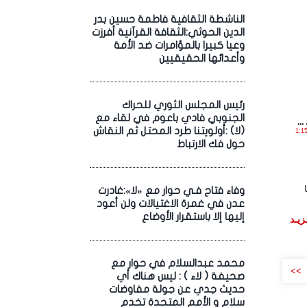
الناشطة الثقافية فاطمة حسين بدر
الدين الحوثي:الثقافة القرآنية أفرزت
وعيا كبيرا بالمؤامرات ضد الأمة
وأعدائها الحقيقيين
رئيس المجلس الثوري للحراك
الجنوبي فادي باعوم في لقاء مع
.
(لا) :أولويتنا طرد المحتل ثم النقاش
 , 2017 الساعة 1:15:06
حول فك الارتباط
وفاء فتاح فـي حوار مع «لا»:غادرت
عدن في غمرة الاغتيالات ولن أعود
إليها إلا باستقرار الأوضاع
زيـد
محمد عبدالسلام في حوار مع
>>
صحيفة ( لاء ) : ليس هناك أي
حديث جدي عن جولة مفاوضات
سلام و الأمم المتحدة تخدم