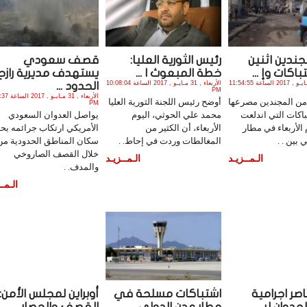
ندين اثنين
رئيس الثورية العليا:
قصف سعودي
اكات وإ ...
خطة المبعوث ا ...
يستهدف مديرية رازح
الأربعاء , 31 مـايـو , 2017 الساعة 11:54:55
الأربعاء , 31 مـايـو , 2017 الساعة 10:08:04
الحدود ...
PM
الأربعاء , 31 م
 من المجندين مصرعها
أوضح رئيس اللجنة الثورية العليا
PM
باكات التي اندلعت
محمد علي الحوثي، اليوم
يواصل العدوان السعودي
 الأربعاء في مطار
الأربعاء، أن الكثير من
الأمريكي ارتكاب جرائمه بح
بين . .
المغالطات وردت في إحاط. .
سكان المناطق الحدودية من
خلال القصف الصاروخي
الـمــزيـد
الـمــزيـد
والمدف. .
الـمــ
صر اجرامية
اشتباكات مسلحة في
أوبراين لمجلس الأمن:
دوان لر ...
مطار عدن الدولي ...
القصف والحصار ...