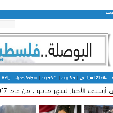
|
وقع
|
|
|
|
|
|
«لا» 21 السياسي
مقـاربات
شخصيات
سجادة حمراء
رياضة
رشيف الأخبار لشهر مـايـو , من عام 2017