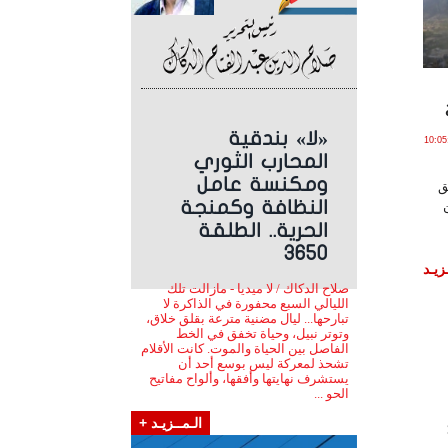
«لا» بندقية
ـايـو , 2017 الساعة 10:05:37
المحارب الثوري
ومكنسة عامل
ق
النظافة وكمنجة
الحرية.. الطلقة
3650
زيـد
صلاح الدكاك / لا ميديا - مازالت تلك
الليالي السبع محفورة في الذاكرة لا
تبارحها... ليال مضنية مترعة بقلق خلاق،
وتوتر نبيل، وحياة تخفق في الخط
الفاصل بين الحياة والموت. كانت الأقلام
تشحذ لمعركة ليس بوسع أحد أن
يستشرف نهايتها وأفقها، وألواح مفاتيح
الحو ...
الـمــزيـد +