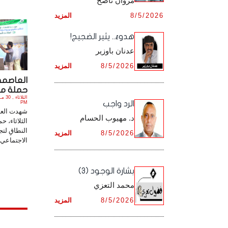
مروان ناصح
أرشيف شهر ديـسـمـبـر ,
8/5/2026
المزيد
أرشيف شهر نـوفـمـبـر ,
هدوءٌ.. يثير الضجيج!
أرشيف شهر ديـسـمـبـر ,
عدنان باوزير
8/5/2026
المزيد
العاصمة
حملة مجت
الرد واجب
PM
شهدت العا
د. مهيوب الحسام
الثلاثاء، 
النطاقِ لتج
8/5/2026
المزيد
الاجتماعي و
بشارة الوجود (3)
محمد التعزي
8/5/2026
المزيد