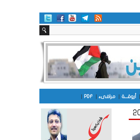
|
|
|
أروقـــة
مرافىء
PDF