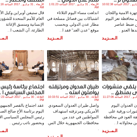
الأربعاء , 31 مـايـو , 2017 الساعة 10:02:38
الأربعاء , 31 مـايـو , 2017 الساعة 1:01:23
الأربعاء , 31 م
AM
AM
هزة الامنية واللجان
اندلعت مساء اليوم الثلاثاء
قال ستيفن أوبراين وكيل الأ
 محافظة تعز اليوم
اشتباكات بين فصائل مسلحة في
العام للأمم المتحدة للشؤون
من ضبط عناصر
مطار عدن الدولي. وبحسب
الإنسانية ومنسق الإغاثة
ها العدو. .
موقع "عدن الغد" فقد ا. .
الطارئة، أن الشعب ا. .
الـمــزيـد
الـمــزيـد
الـمــ
 يلقي منشورات
طيران العدوان ومرتزقته
اجتماع برئاسة رئيس
 بمنطق ...
يواصلون استه ...
المجلس السياسي ا ...
الثلاثاء , 30 مـايـو , 2017 الساعة 11:27:06
الثلاثاء , 30 مـايـو , 2017 الساعة 10:33:51
الثلاثاء , 30 مـاي
PM
PM
 العدوان اليوم
واصل طيران العدوان السعودي
عقد اجتماع بالقصر الجمهو
نشورات ورقية على
الأمريكي ومرتزقته استهداف
اليوم برئاسة الأخ صالح الصم
ة العود في محافظة
المواطنين في عدد من
رئيس المجلس السياسي الأ
محاولاته ا. .
محافظات الجمهورية خلال الس.
وبحضور نائب رئيس. .
.
الـمــزيـد
الـمــ
الـمــزيـد