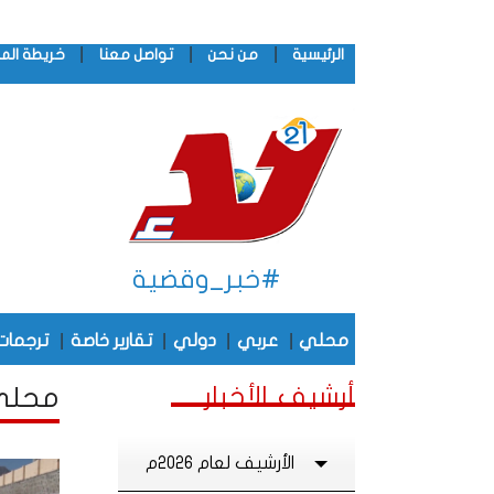
|
|
|
الرئيسية
من نحن
تواصل معنا
خريطة الم
#خبر_وقضية
|
|
|
|
محلي
عربي
دولي
تقارير خاصة
ترجمات
أرشيف الأخبار
محلي أ
الأرشيف لعام 2026م