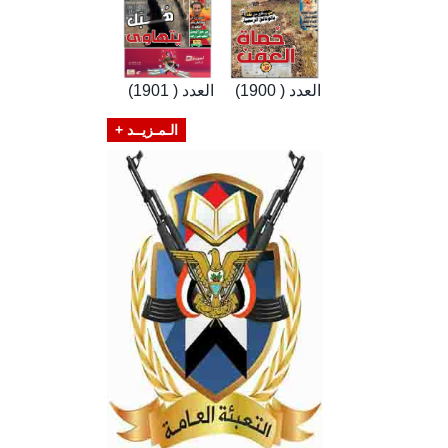
العدد ( 1900)
العدد ( 1901)
الـمـزيــد +