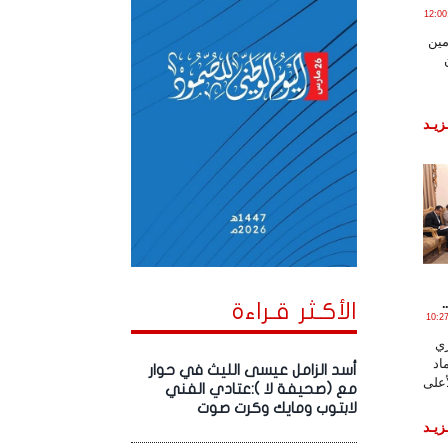
ـايـو , 2017 الساعة 12:00:16
مين
زيـد
الأكـثر قـراءة
ـو , 2017 الساعة 10:27:23
ري
اد
أسد الزامل عيسى الليث في حوار
على
مع (صحيفة لا ):عتادي الفني
لابتوب ومايك وكرت صوت
زيـد