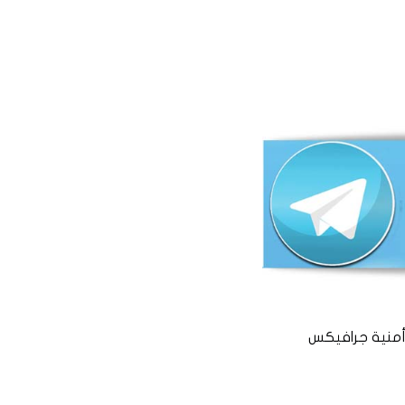
منية جرافيكس