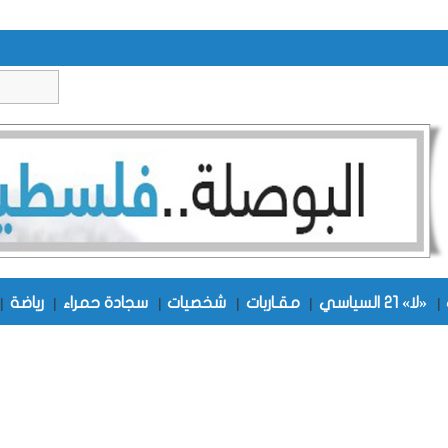
|
«لا» 21 السياسي
|
مقـاربات
|
شخصيات
|
سجادة حمراء
|
رياضة
|