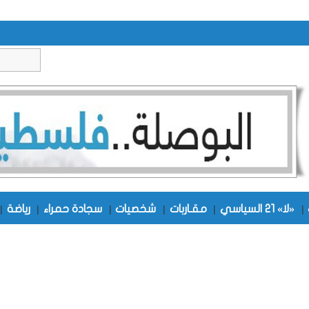
|
«لا» 21 السياسي
|
مقـاربات
|
شخصيات
|
سجادة حمراء
|
رياضة
|