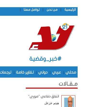
|
|
|
الرئيسية
من نحن
تواصل معنا
#خبر_وقضية
محلي
|
عربي
|
دولي
|
تقارير خاصة
|
ترجمات
مـقـالات
اتفاق دفاعي "صوري"
هيثم خزعل