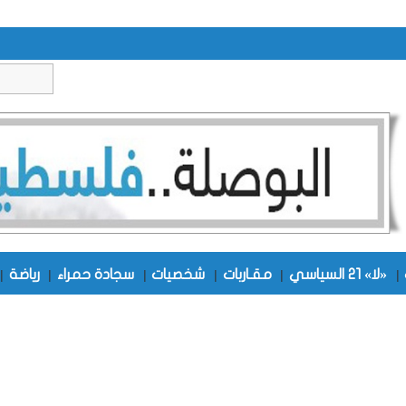
|
«لا» 21 السياسي
|
مقـاربات
|
شخصيات
|
سجادة حمراء
|
رياضة
|