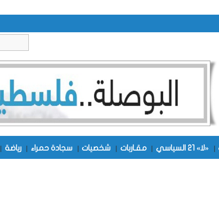
|
«لا» 21 السياسي
|
مقـاربات
|
شخصيات
|
سجادة حمراء
|
رياضة
|