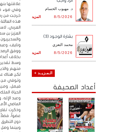
الرد واجب
علاقتها بنه
د. مهيوب الحسام
وفي ضوء ذلك،
خرجت من رحم
8/5/2026
المزيد
هذه العائلة
العربي، لاسي
العزيز بن س
بشارة الوجود (3)
والسديريون 
محمد التعزي
ونايف، وعبد 
8/5/2026
المزيد
بخلاف أعداد
الـمـزيــد +
لكن هناك عش
أعداد الصحيفة
الماضي الأمي
عضواً، فضلا
دون التطرق 