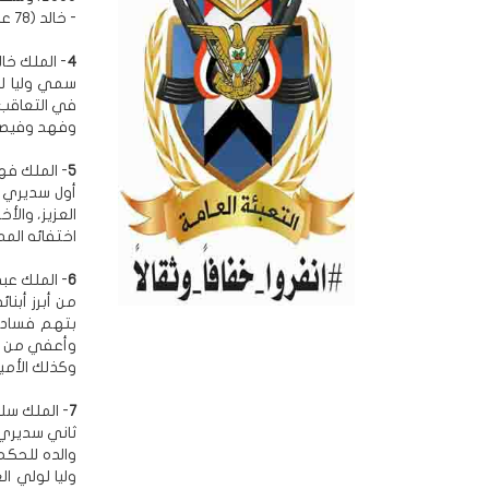
- خالد (78 عاما): أمير منطقة مكة المكرمة، ومستشار العاهل السعودي الحالي.
4
- الملك خالد بن ع
وفهد وفيصل
5
- الملك فهد بن عب
اختفائه المد
6
- الملك عبد الله 
وأعفي من منص
وكذلك الأمير متعب الثاني (65 عاما) و
7
- الملك سلمان بن عبد ال