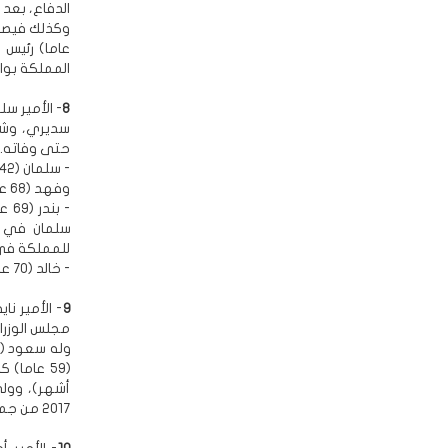
الدفاع، بعد 
المملكة بوا
8
- الأمير سلطان
سديري، وشغل
حتى وفاته. وم
- سلمان (42 عاما) الذي أعفي من منصبه كنائب لوزير الدفاع بعد عام من توليه.
وفهد (68 عاما) يشغل حاليا منصب أمير تبوك.
- ب
للمملكة في الولا
- خالد (70 عاما) شغل منصب نائب وزير الدفاع (2011 - 2013).
9
مجلس الوزراء منذ أواخر 2011
2017 من جميع المناصب لصالح محمد بن سلمان.