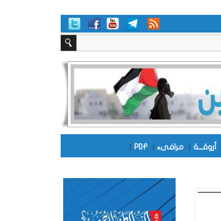
أروقـــة
|
مرافىء
|
PDF
|