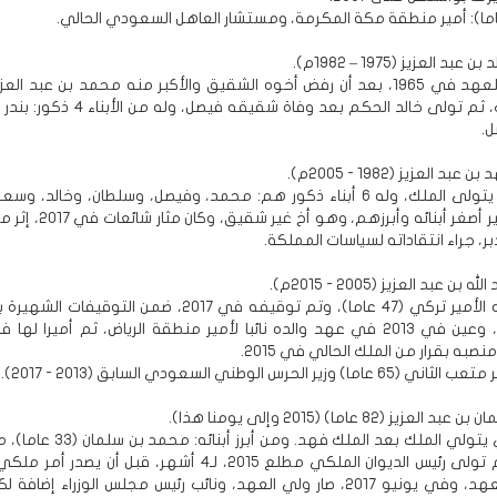
بد العزيز (1975 – 1982م).
سمي وليا للعهد في 1965، بعد أن رفض أخوه الشقيق والأكبر منه محمد بن عبد ال
في التعاقب، ثم تولى خالد الحكم بعد وفاة شقيقه فيصل
.
د العزيز (1982 - 2005م).
أول سديري يتولى الملك، وله 6 أبناء ذكور هم: محمد، وفيصل، وسلطان، وخالد، 
العزيز، والأخير أصغر أبنائه وأبرزهم، و
بر، جراء انتقاداته لسياسات المملكة.
بن عبد العزيز (2005 - 2015م).
من أبرز أبنائه الأمير تركي (47 عاما)، وتم توقيفه في 2017، ضمن التوق
به بقرار من الملك الحالي في 2015.
زير الحرس الوطني السعودي السابق (2013 - 2017).
عزيز (82 عاما) (2015 وإلى يومنا هذا).
ثاني سديري يتولي الملك بعد الملك فهد. ومن 
والده للحكم تولى رئيس الديوان الملكي مطلع 2015، لـ4 أشهر، قبل أن يصد
وليا لولي العهد، وفي يونيو 2017، صار ولي العهد، ونائب رئيس مجلس الوزراء إضاف