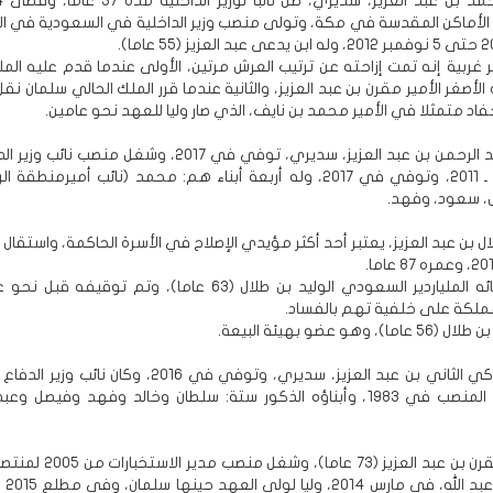
لأماكن المقدسة في مكة، وتولى منصب وزير الداخلية في السعودية في ال
 غربية إنه تمت إزاحته عن ترتيب العرش مرتين، الأولى عندما قدم عليه المل
ه الأصغر الأمير مقرن بن عبد العزيز، والثانية عندما قرر الملك الحالي سلمان نق
فاد متمثلا في الأمير محمد بن نايف، الذي صار وليا للعهد نحو عامين.
- الأمير عبد الرحمن بن عبد العزيز، سديري، توفي في 2017، وشغل منص
الفترة 1983 ـ 2011، وتوفي في 2017، وله أربعة أبناء هم: محمد (نائب أميرمنط
لال بن عبد العزيز، يعتبر أحد أكثر مؤيدي الإصلاح في الأسرة الحاكمة، واستقال
ومن أبرز أبنائه الملياردير السعودي الوليد بن طلال (63 عاما)، وتم توقي
ملكة على خلفية تهم بالفساد.
 وهو عضو بهيئة البيعة.
- الأمير تركي الثاني بن عبد العزيز، سديري، وتوفي في 2016، وكان نا
وأعفي من المنصب في 1983، وأبناؤه الذكور ستة: سلطان وخالد وفهد وفيصل و
عينه الم