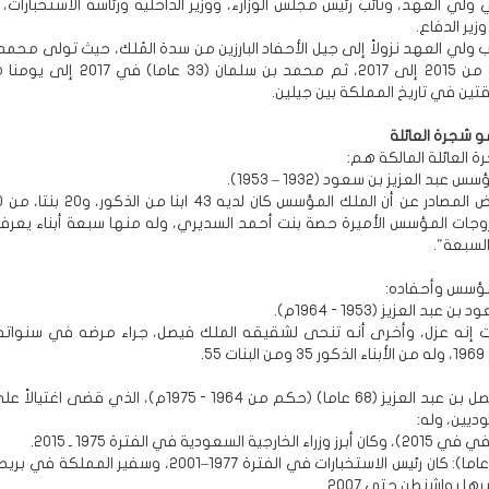
ولي العهد، ونائب رئيس مجلس الوزارء، ووزير الداخلية ورئاسة الاستخبارات،
زير الدفاع.
لي العهد نزولاً إلى جيل الأحفاد البارزين من سدة المُلك، حيث تولى محمد
ولاية العهد من 2015 إلى 2017، ثم محمد بن سلمان (
تين في تاريخ المملكة بين جيلين.
و شجرة العائلة
رة العائلة المالكة هم:
 عبد العزيز بن سعود (1932 – 1953).
جات المؤسس الأميرة حصة بنت أحمد السديري، وله منها سبعة أبناء يعرف
لسبعة".
المؤسس وأحفاده:
عبد العزيز (1953 - 1964م).
ت إنه عزل، وأخرى أنه تنحى لشقيقه الملك فيصل، جراء مرضه في سنواته ا
5.
- الملك فيصل بن عبد العزيز (68 عاما) (حكم من 1964 - 1975م)، الذي ق
وديين، وله:
 السعودية في الفترة 1975 ـ 2015.
- تركي (73 عاما): كان رئيس الاستخبارات في الفترة 1977–2001، وسفير ا