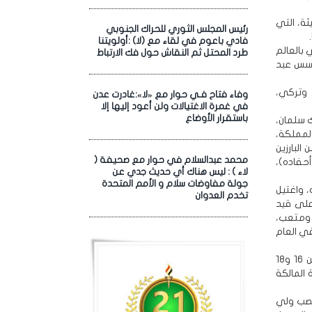
ثة، التي
رئيس المجلس الثوري للحراك الجنوبي
فادي باعوم في لقاء مع (لا) :أولويتنا
 بالعالم
طرد المحتل ثم النقاش حول فك الارتباط
مؤسس عبد
 وتركي،
وفاء فتاح فـي حوار مع «لا»:غادرت عدن
في غمرة الاغتيالات ولن أعود إليها إلا
باستقرار الأوضاع
 الحالي، الملك سلمان،
لمملكة،
ي سعود، لكن البارزين
محمد عبدالسلام في حوار مع صحيفة (
وعدد من أحفاده)،
لاء ) : ليس هناك أي حديث جدي عن
جولة مفاوضات سلام و الأمم المتحدة
د الله، واغتيل
تخدم العدوان
ينما على قيد
ناء المؤسس ـ 85 عاما)، وطلال، ومتعب،
سس ـ 73 عاما)، بينما توفي العام
وذكرت تقارير صحفية، عام 2000، أنه تم تأسيس أول مجلس للعائلة الحاكمة، ضم ما بين 16 و18
 المالكة
 منصب ولي