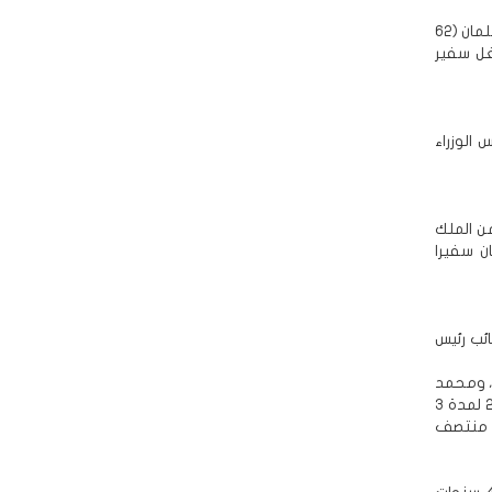
وكذلك فيصل بن سلمان بن عبدالعزيز (47 عاما) أمير منطقة المدينة المنورة، وسلطان بن سلمان (62
ن سلمان (30 عاما) الذي شغل سفير
الوزراء
من الملك
منصب رئيس الاستخبارات السعودية في 2014، وكان سفيرا
ة منذ 1975، وولي العهد نائب رئيس
نحو 62 عاما) وشغل منصب رئيس ديوان ولي العهد (أواخر 2011 - مطلع 2013)، ومحمد
(59 عاما) كان وزير الداخلية (أواخر 2012 - منتصف 2017)، وولي ولي العهد (مطلع 2015 لمدة 3
نية من 2015 وحتى إعفائه منتصف