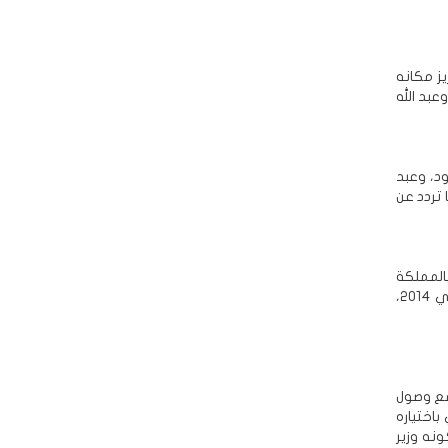
عزيز مكانه
، وله من الأبناء 4 ذكور: بندر وعبد الله
وسعود، وعبد
هو أخ غير شقيق، وكان مثار شائعات في 2017، إثر ما تردد عن
يفات الشهيرة بالمملكة
بتهم فساد، وعين في 2013 في عهد والده نائبا لأمير منطقة الرياض، ثم أميرا لها في 2014،
أبرز أبنائه: محمد بن سلمان (33 عاما)، مع وصول
ر أمر ملكي باختياره
ة لكونه وزير