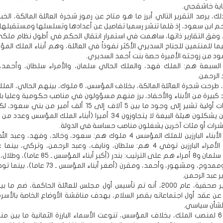
اية خاشقجي.
 يرصد التقرير التالي أبرز ما هو متاح عن رموز شجرة العائلة المالكة، الخبي
 ابن سعود، إذ قلما تنشر رسميا تفاصيل عن أعدادها وتسلسلها ومستقبلها.
، وفق التقارير ذاتها، ساهمت في استمرار انتقال الحكم في أطول نظام ملكي
ما للمنتمين للجناح السديري الأكثر نفوذاً في العائلة، وهم أبناء الملك ال
عود من زوجته الأميرة حصة بنت أحمد السديري.
السبعة هم: الملك فهد، والملك الحالي سلمان، والأمراء سلطان، وأحمد،
الرحمن.
ووفق الرصد، طرحت شجرة العائلة المالكة، بخلاف المؤسس، 6 ملوك، بينهم
 كبيرة من الأبناء والأحفاد، برز منهم مسؤولون في مناصب حكومية وعليا با
وسط تقديرات أولية تشير إلى وجود ما بين 5 آلاف إلى 15 ألف أمير من بن
منهم والذين يشكلون هيئة البيعة لا يتجاوزون 34 أميرا (أبناء الملك المؤسس 
رات أو مئات آخرين يشغلون مناصب حساسة في الدولة.
وتوفي من الأبناء البارزين للملك المؤسس 4 ملوك هم: سعود، وخالد، وفهد، وعب
فيصل، ومن الأمراء البارزين توفي 4 هم: سلطان، ونايف، وعبد الرحمن، وتركي، ب
الحياة الملك سلمان و8 أمراء هم على الترتيب: بندر (أكبر أب
وعبد الإله، وممدوح، ومشهور، وأحمد، ومقرن (أصغر أبناء المؤ
ر عبد الرحمن.
ً عن عقد أول اجتماعاته بقصر السلام، بهدف مناقشة الأوضاع الخاصة بالأسرة
لشأن سياسي.
وبينما وصل 6 لمنصب الملك، بخلاف المؤسس، تنوعت الأسماء البارزة الثمانية ما بين