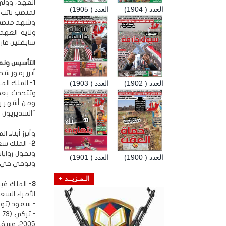
العهد، وولي 
العدد ( 1904)
العدد ( 1905)
لمنصب نائب و
وشهد منصب و
سابقتين فارق
التأسيس ونم
أبرز رموز شج
العدد ( 1902)
العدد ( 1903)
1
- الملك المؤسس
ومن أشهر زو
"السديريون ا
وأبرز أبناء 
2
- الملك سعود بن 
وتقول روايا
العدد ( 1900)
العدد ( 1901)
وتوفي في 1969، وله من الأبناء الذكور 35 ومن البنات 5
الـمـزيــد +
3
الأمراء السع
- سعود (توفي في 2015)، وكان أبرز وزراء الخارجية
2005، وسفيرها بواشنطن حتى 2007.