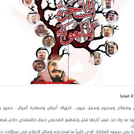
ا ميديا
 وفضائح وسجون وسمل عيون... انتهاك أعراض ومصادرة أموال... خمور 
ها عد ولا حد، ليس آخرها قتل وتقطيع الصحفي جمال خاشقجي داخل قنصلي
.
ائلة بني سعود المالكة، الذي كثيراً ما استدعته وسائل الإعلام في تساؤلات