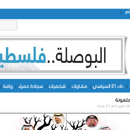
|
قع
|
«لا» 21 السياسي
|
مقـاربات
|
شخصيات
|
سجادة حمراء
|
رياضة
|
ملعونة
طة
تقرير خاص / لا ميديا