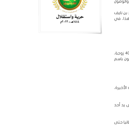
 والوصول
 بن نايف
33 عاما) في 2017 إلى يومنا هذا، في
وتتحدث بعض المصادر عن أن الملك المؤسس كان لديه 43 ابنا من الذكور، و20 بنتا، من 40 زوجة،
ون باسم
لأخيرة،
ضى اغتيالاً على يد أحد
لمملكة في بريطانيا حتى