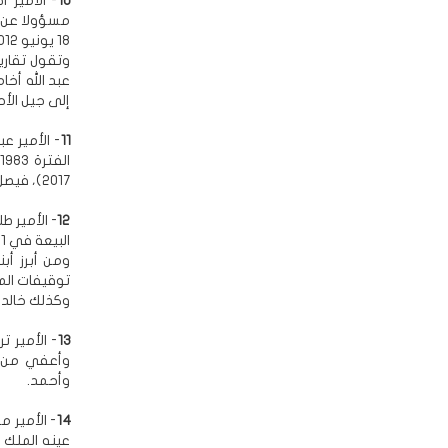
10
مسؤولا عن ا
18 يونيو 2012 حتى 5 نوفمبر 2012، وله ابن يدعى عبد العزيز (55 عاما).
وتقول تقارير
عبد الله أخا
إلى جيل الأح
11
2017)، فيصل، سعود، وفهد.
12
- الأمير ط
البيعة في 2011، وعمره 87 عاما.
توقيفات الم
وكذلك خالد بن طلال (56 عاما)،
13
وأحمد.
14