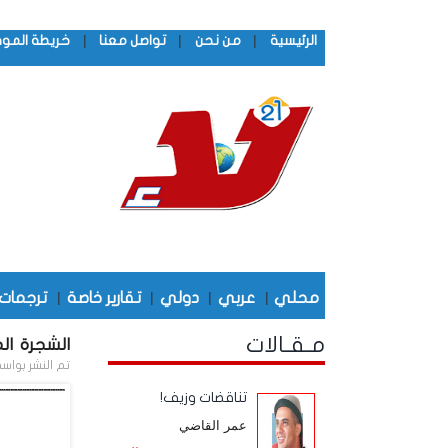
|
|
|
الرئيسية
من نحن
تواصل معنا
خريطة المو
محلي
|
عربي
|
دولي
|
تقارير خاصة
|
ترجمات
مـقـالات
الشجرة ال
تم النشر بواس
تناقضات وزيف!
عمر القاضي