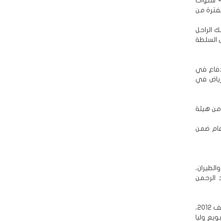
- الأمير أحمد بن عبد العزيز، سديري، ظل نائبا لوزير الداخلية مدة 37 عاما، وقضى 4 سنوات
فترة من
ك الراحل
ل السلطة
ب نائب وزير الدفاع في
قة الرياض في
 من هيئة
فه قبل نحو عام ضمن
ئب وزير الدفاع والطيران،
عبد الرحمن
- الأمير مقرن بن عبد العزيز (73 عاما)، وشغل منصب مدير الاستخبارات من 2005 لمنتصف 2012،
لك عبد الله، في مارس 2014، وليا لولي العهد حينها سلمان، وفي مطلع 2015 بويع وليا