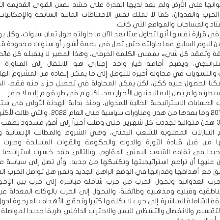
تها على الأرض ولم يعد لديها القدرة على حشد نفس القوى القديمة ال
الحرب والعدوان، كما لا تملك نفس الاحتياطات المالية السابقة والإمكانيات
تاد والمساحات والمواقع التي كانت.
 قرارة نفسها أنها تحاول عبثا بعد الآن ما حاولته طول ثمان سنوات، وكل ي
ن اليوم السابق عما حاولته حتى تصل في بضعة أشهر أو سنوات محدودة قص
ة وتفقد كل شيء بمعنى الكلمة الحرفي، وهذا المصير لا يتقبله كل قائ
راتيجي، ويصبح أمامه خيار واحد إجباري هو الانتقال إلى المناورة ا
والتسويات في محاولة أخيرة للتوصل إلى ما يمكن إنقاذه من المشروع الها
نا الحصول عليه ككل، لكن يمكن المحاولة في تحصيل جز ء منه فقط، الج
يطرته ولم يصل إليه اليمنيون الأحرار بعد، لكنهم في طريقهم إليه لا مفر.
الحسابات الاستراتيجية الحالية للعدوان، ومنذ بداية الهدنة الأولى في س
نهاية عام 2018 وما بعدها من هدن ومناورات سياسية حتى العام 
شهور خلال 3 هدن متوالية تجددت كل شهرين حتى وصلت أخيراً إلى أفق مسدود يصعب
التنازلات المطلوبة للشعب اليمني، وهي الشروط والمطالب الإنسانية و
ا من قبل قيادة الثورة والدولة والحكومة والقوات المسلحة وصارت
دا في ثقافة الشعب اليمني المقاوم، وبالتالي فقد خسرت استراتيجيا و
ن عليها أن تراجع استراتيجيتها وتكتيكها من جديد، وأن تصل إلى سياسة 
ق مع أهدافها وقدراتها في الوضع الراهن الجديد وتقرر هل تواصل الحرب الش
حرب العدوانية وتحول الحرب من حرب شاملة مباشرة إلى حرب بين الإخو
طقية وقبلية ومذهبية وطائفية، والتحول إلى الحرب بالوكالة المعدلة عن
بقة الشاملة المباشرة إلى حرب لا تكلفها كثيرا وتحقق الأهداف المرجوة لدول
التقسيم والانفصال والتشظي لليمن والاحتراب الداخلي طريقا جديدا لمواصلة