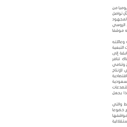
يوميا من
أن تواصل
 المجهود
ر بالنفط الروسي
ه موقفا
وعائلته
 التبعية
ابقة إلى
اك تنافر
 وتنامي
للإنتاج
اقتصادية
لسعودية
التصدعات
ا يجعل
ط والتي
ع خضوعا
مواقفها
تقلالية