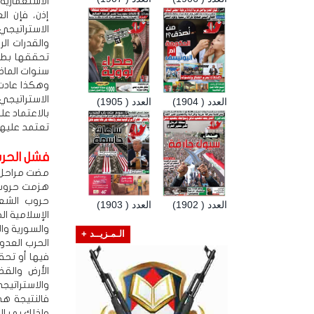
الاستعمارية 
إذن، فإن ال
الاستراتيج
والقدرات ال
تحققها بطري
سنوات الماض
وهكذا عادت 
الاستراتيجي
العدد ( 1904)
العدد ( 1905)
بالاعتماد عل
تعتمد عليها
فشل الحرب
مضت مراحل ا
هزمت حروب ا
حروب الشعب 
العدد ( 1902)
العدد ( 1903)
الإسلامية ال
والسورية وال
الـمـزيــد +
الحرب العدوا
فيها أو تحق
الأرض والقض
والاستراتيج
فالنتيجة هي
ولذلك يمر ال