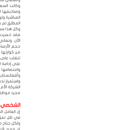
وكانت السعو
وصناديقها ا
المباشرة ول
المطلق لم ي
وكل هذا سببت
فقد خسرت ال
الآن، وتعان
حجم الأزمة 
من كوارثها 
تتغلب على ك
على إدامة ا
وامتصاصها 
وأفغانستان،
واستمرار تد
الشركة الأم
مجرد موظفين
الشخصي و
إن العامل ا
في ظل تمزقا
ولكل جناح حس
إن فهم النز