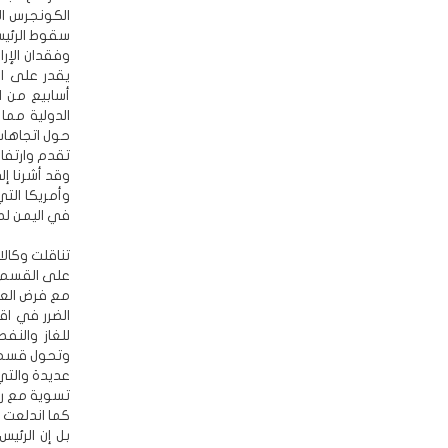
الكونجرس ال
سقوط الرئيس
وفقدان الإر
يقدر على ا
أسابيع من ال
الدولية مما
حول اتجاهات 
تقدم وارتفا
وقد أشرنا إ
وأمريكا الت
في اليمن لصا
تناقلت وكالا
على القسم ا
مع فرض العقو
الضرر في اق
للغاز والن
وتحول قسم ك
عديدة والتي 
تسوية مع رو
كما اندلعت ا
بل إن الرئيس