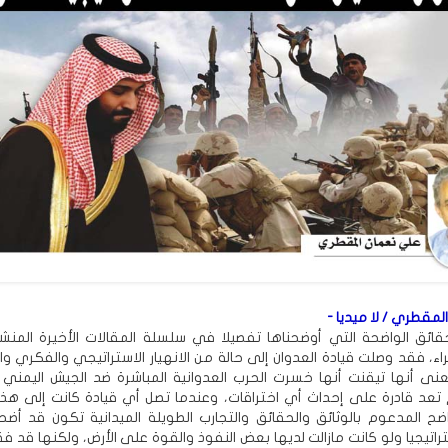
مقطري / لا ميديا -
قائق الواضحة التي أوضحناها تفصيلا في سلسلة المقالات الأخيرة المن
راء، فقد وصلت قيادة العدوان إلى حالة من الانهيار الاستراتيجي والفكري 
نى أنها تيقنت أنها خسرت الحرب العدوانية المباشرة ضد الجيش اليمني
 تعد قادرة على إحداث أي اختراقات، وعندما تصل أي قيادة كانت إلى هذا
اضح المدعوم بالوثائق والحقائق والتجارب الطويلة الميدانية تكون قد أضح
اتيجيا ولو كانت مازالت لديها بعض النفوذ والقوة على الأرض، ولكنها قد ف