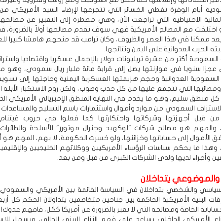
دية أيام الوفرة تغطي الخسائر التي تتجرعها لإرضاء السيد الأمريكي من 
لمالية الاحتياطية التي تراجعت الآن، وهي مضطرة إلى التعبير عن مصالحها 
و اختلفت مع المصالح الأمريكية فهي سوف تقدم مصالحها أولاً بالضرورة، فدو
عد ممكنا في هذا العصر والظروف، وكان ترامب قد منحهم هامشا كبيرا للع
ه الحرب العدوانية على اليمن ونتائجها.
سعودية أكثر من عشرة تريليونات دولار بالإجمال عسكريا واقتصاديا واسترات
ي عجزا سنويا في موازنتها يصل إلى قرابة مائة مليار ريال سعودي، وهو 
السعودية العدوانية وحجم هزيمتها العسكرية اليمنية وحاجتها إلى تسوية
ومصائبها التي تتجمع عليها من كل حدب وصوب، ولكن روح الاستكبار الأبله ا
ل منطق سليم، وهو ما يخدم في النهاية المنطق الإمبريالي الأمريكي ال
لاستزاف السعودي من موارد وأموال واستثمارات باسم التسليح والمساعدات و
من قبل أجهزتها وشركاتها واحتكارتها كما فعلوا في حروب فيتنام 
 والمهم هو مصالح شركات "لوكهيد وجنرال موتورز" للأسلحة والطائرات 
فق الأموال إلى حساباتها وخزائنها، ولو خسرت الحكومة، لا يهم، المهم هو 
، وهذا ما يحكم سياسات الرؤساء الأمريكيين ووكلائهم الخليجيين والإقليمي
 وأجراء لديها ولدى الشركات الكبرى من قبل ومن بعد.
الموضوعي يتداخلان
لسياسي والشخصي يتداخلان في السياسة القائمة بين الأمريكي والسعودي،
ت البنية الأمريكية الحاكمة بين جناحين متخاصمين يتداولان الحكم كل أربع
اباته الخاصة ومصالحه التي لا تعبر بالضرورة عن أمريكا ككل، فافهم عدوك!
اع الأمريكي الداخلي يساعد على فهم النزاع البيني الحالي، ويسهل للاست