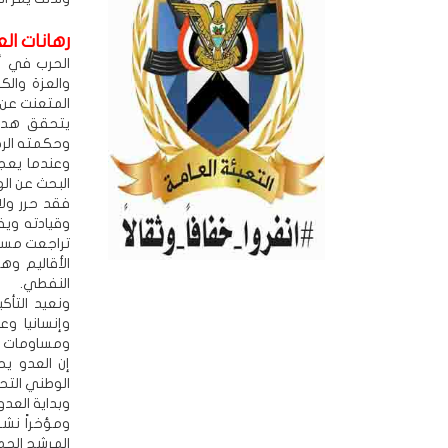
رهانات ال
الحرب في أ
والعزة والك
المتعنت عن 
يتحقق هدف 
وحكمته الرح
وعندما يعج
البحث عن ال
فقد حرر ولا
وقيادته وي
تراجعت مساح
الأقاليم و
النفطي.
ونعيد التأك
وإنسانيا و
ومساومات وز
إن العدو يح
الوطني التحر
وبداية العدو
ومؤخراً نشر
المرشح الجم