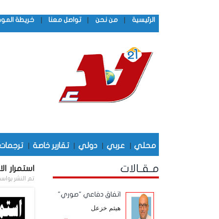
|
|
|
الرئيسية
من نحن
تواصل معنا
خريطة المو
محلي
|
عربي
|
دولي
|
تقارير خاصة
|
ترجمات
مـقـالات
استمرار ال
تم النشر بواس
اتفاق دفاعي "صوري"
هيثم خزعل