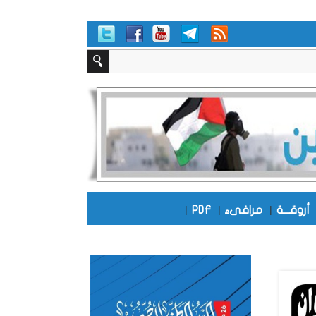
أروقـــة
|
مرافىء
|
PDF
|