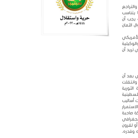
التراجع
 يتناسب
 يجب أن
 الثمان
الأمريكي
الوكيلية
 تريد أن
 بعد أن
وانتقلت
الثورية
فلسطينية
ت أساليب
لاستمرار
ة صاحبة
لجغرافي
و لقرون
 وقدره،