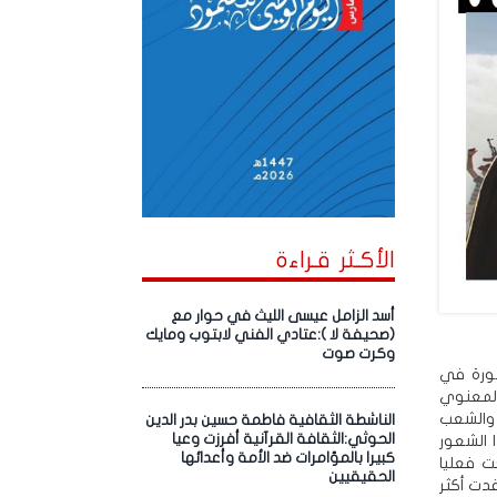
الأكـثر قـراءة
أسد الزامل عيسى الليث في حوار مع
(صحيفة لا ):عتادي الفني لابتوب ومايك
وكرت صوت
شورة في
والمعنوي
 والشعب
الناشطة الثقافية فاطمة حسين بدر الدين
الحوثي:الثقافة القرآنية أفرزت وعيا
 الشعور
كبيرا بالمؤامرات ضد الأمة وأعدائها
ت فعليا
الحقيقيين
قدت أكثر