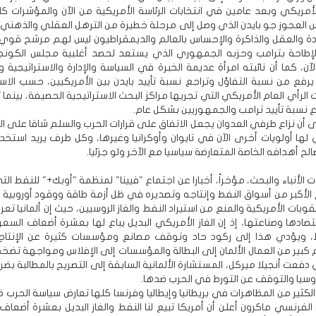
أمريكي وبعد عامين في انتخابات الرئاسة الأمريكية من الآن والمؤشرات كل
 العجوز جو بايدن الذي وصل إلى مرحلة خطيرة من الترهل العقلي والذهني و
ادة والعقل والذاكرة والإحساس بالعالم والديمقراطيون ليس لهم مرشح قوي إ
لإطاحة بترامب وحزبه الجمهوري الذي يستعد لحصد أغلبية مجلس الكون
آن، كما أن نائبته امرأة عديمة الخبرة في السياسة والإدارة والاستراتيجية و
 يرفع من نسبة التفاؤل وتراجع نسبة تأييد بايدن بين الأمريكيين، حسب الا
الرأي العام الأمريكي التي تجريها مراكز البحث الاستراتيجية الحصيفة، بينما 
ع نسبة تأييد ترامب والجمهوريين بشكل عام.
لى أن نزاع طرفي العدوان يجعل الاتفاق على قرارات الحرب والسلم شاقا على 
ي لها أولويات أخرى الآن في تايوان وأوكرانيا وغيرها، وكل طرف يريد استخد
لح أهدافه الخاصة المتعارضة سياسيا مع الآخر ولو جزئيا.
ت الأنباء والبحث، مؤخراً، أخبارا عن اجتماع "فيينا" لمنظمة "أوبك+" للنفط ال
لأكبر من أسواق النفط وإنتاجه وتصديره في ظل أزمة طاقة ووقود أوروبية ح
بات الأمريكية والمنع من استيراد النفط والغاز الروسيين، حيث إن ألمانيا تعر
تصادها وصناعتها، إذ إن الغاز الأمريكي البديل يباع لها بعشرة أضعاف السع
فط، ويؤدي هذا إلى ركود حاد وتوقف مصانع ومؤسسات كثيرة عن الإنتاج
بير من العمال الألمان إلى البطالة والمؤسسات إلى الإفلاس ومواجهة تضخم
دفعت أنجيلا ميركل، المستشارة الألمانية السابقة إلى التصريح بالمطالبة بضرو
سيا والتوقف عن التورط في الحرب ضدها.
لكثير من المظاهرات في بريطانيا وإيطاليا وفرنسا كلها تعارض سياسة الحرب ض
 الفرنسي ماكرون أعلن أن أمريكا تبيع لنا النفط والغاز البديل بعشرة أضعاف