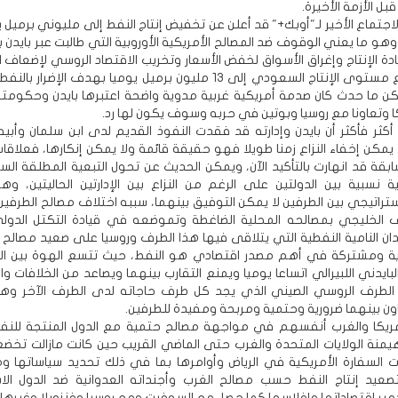
بل الأزمة الأخيرة.
 الاجتماع الأخير لـ"أوبك+" قد أعلن عن تخفيض إنتاج النفط إلى مليوني برميل 
 وهو ما يعني الوقوف ضد المصالح الأمريكية الأوروبية التي طالبت عبر بايدن ب
ادة الإنتاج وإغراق الأسواق لخفض الأسعار وتخريب الاقتصاد الروسي لإضعاف
الحريي ورفع مستوى الإنتاج السعودي إلى 13 مليون برميل يوميا بهدف الإضرا
كن ما حدث كان صدمة أمريكية غربية مدوية واضحة اعتبرها بايدن وحكومت
كا وتعاونا مع روسيا وبوتين في حربه وسوف يكون لها رد.
كثر فأكثر أن بايدن وإدارته قد فقدت النفوذ القديم لدى ابن سلمان وأبيه 
 يمكن إخفاء النزاع زمنا طويلا فهو حقيقة قائمة ولا يمكن إنكارها، فعلاقات
ابقة قد انهارت بالتأكيد الآن، ويمكن الحديث عن تحول التبعية المطلقة الس
ة نسبية بين الدولتين على الرغم من النزاع بين الإدارتين الحاليتين، وهن
اتيجي بين الطرفين لا يمكن التوفيق بينهما، سببه اختلاف مصالح الطرفين
 الخليجي بمصالحه المحلية الضاغطة وتموضعه في قيادة التكتل الدولي 
دان النامية النفطية التي يتلاقى فيها هذا الطرف وروسيا على صعيد مصالح 
ية ومشتركة في أهم مصدر اقتصادي هو النفط، حيث تتسع الهوة بين ا
بايدني اللبيرالي اتساعا يوميا ويمنع التقارب بينهما ويصاعد من الخلافات و
طرف الروسي الصيني الذي يجد كل طرف حاجاته لدى الطرف الآخر وهذ
اون بينهما ضرورية وحتمية ومربحة ومفيدة للطرفين.
أمريكا والغرب أنفسهم في مواجهة مصالح حتمية مع الدول المنتجة للنف
منة الولايات المتحدة والغرب حتى الماضي القريب حين كانت مازالت تخض
ات السفارة الأمريكية في الرياض وأوامرها بما في ذلك تحديد سياساتها و
عيد إنتاج النفط حسب مصالح الغرب وأجنداته العدوانية ضد الدول الاس
ير اقتصاداتها وإفلاسها كما حصل مع السوفيت ومع روسيا وفنزويلا وغيرها.