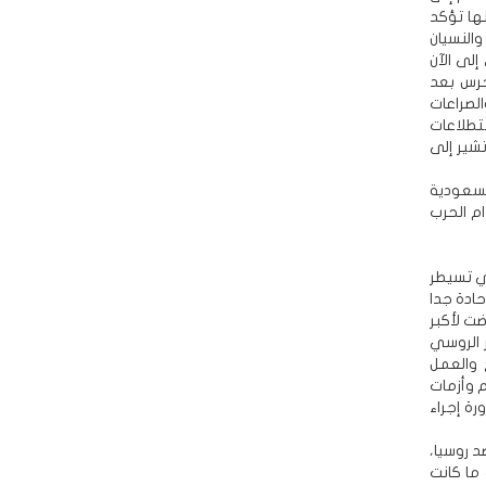
ها تؤكد
النسيان
لى الآن
جرس بعد
الصراعات
ستطلاعات
تشير إلى
السعودية
ام الحرب
تي تسيطر
ادة جدا
ضت لأكبر
ر الروسي
 والعمل
 وأزمات
رة إجراء
د روسيا،
 ما كانت