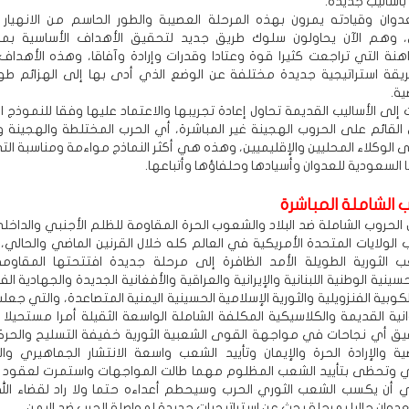
بأساليب جديدة.
عدوان وقيادته يمرون بهذه المرحلة العصيبة والطور الحاسم من الانهيار و
ي، وهم الآن يحاولون سلوك طريق جديد لتحقيق الأهداف الأساسية بما
راهنة التي تراجعت كثيرا قوة وعتادا وقدرات وإرادة وآفاقا، وهذه الأهداف
قة استراتيجية جديدة مختلفة عن الوضع الذي أدى بها إلى الهزائم طوال
ية.
إلى الأساليب القديمة تحاول إعادة تجريبها والاعتماد عليها وفقا للنموذج 
 القائم على الحروب الهجينة غير المباشرة، أي الحرب المختلطة والهجينة و
ى الوكلاء المحليين والإقليميين، وهذه هي أكثر النماذج مواءمة ومناسبة التي
 السعودية للعدوان وأسيادها وحلفاؤها وأتباعها.
 الشاملة المباشرة
لحروب الشاملة ضد البلاد والشعوب الحرة المقاومة للظلم الأجنبي والداخلي
لولايات المتحدة الأمريكية في العالم كله خلال القرنين الماضي والحالي، 
الثورية الطويلة الأمد الظافرة إلى مرحلة جديدة افتتحتها المقاومة 
حسينية الوطنية اللبنانية والإيرانية والعراقية والأفغانية الجديدة والجهادية ال
كوبية الفنزويلية والثورية الإسلامية الحسينية اليمنية المتصاعدة، والتي جعل
نية القديمة والكلاسيكية المكلفة الشاملة الواسعة الثقيلة أمرا مستحيلا ا
يق أي نجاحات في مواجهة القوى الشعبية الثورية خفيفة التسليح والحرك
ية والإرادة الحرة والإيمان وتأييد الشعب واسعة الانتشار الجماهيري وا
ي وتحظى بتأييد الشعب المظلوم مهما طالت المواجهات واستمرت لعقود أ
 أن يكسب الشعب الثوري الحرب وسيحطم أعداءه حتما ولا راد لقضاء الله
عدوان حاليا بمرحلة بحث عن استراتيجيات جديدة لمواصلة الحرب ضد اليمن.