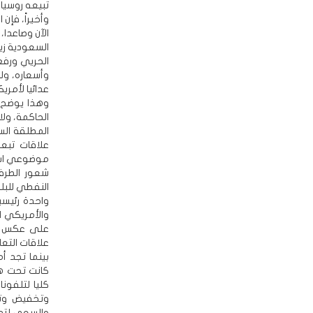
تبيعه روسيا ق
وأخيراً، فإن
الآن وصاعدا،
السعودية زي
وأسعاره، ول
عدائيا لأمري
وهذا يوضح أ
الحاكمة، ولا
المطلقة الس
علاقات تبعي
موضوعي استر
شعور الطرف
النفطي للبل
واحدة رئيس
والأمريكي ال
على عكس ال
علاقات التع
بينما تجد 
كانت تحت هي
كليا لتلفون
وتخفيض وتص
والسعي لتدم