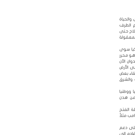
والحياة
ع الطرف
لاح حتى
لمعقولة
كيا سوى
هو محرر
ان الآن
ى الأرض
قاء بعض
 والشرق
 ووطنيا
 من هدن
ة الفتح
مب مثلاً
على دعم
قادم إلى