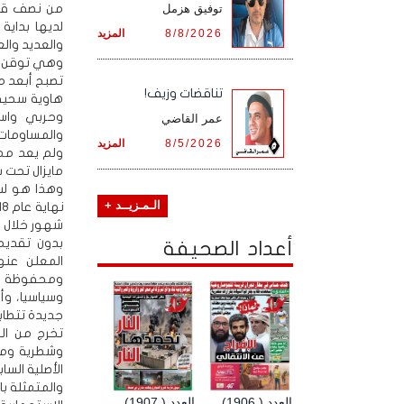
من نصف قوا
توفيق هزمل
لديها بداية 
8/8/2026
المزيد
والعديد والع
وهي توقن في
تصبح أبعد م
تناقضات وزيف!
هاوية سحيق
وحربي واست
عمر القاضي
والمساومات 
8/5/2026
المزيد
ولم يعد ممك
مايزال تحت س
وهذا هو لب 
الـمـزيــد +
بدون تقديم 
أعداد الصحيفة
المعلن عنه
ومحفوظة جي
وسياسيا، وأ
جديدة تتطاب
تخرج من ال
وشطرية ومنا
الأصلية السا
والمتمثلة ب
العدد ( 1906)
العدد ( 1907)