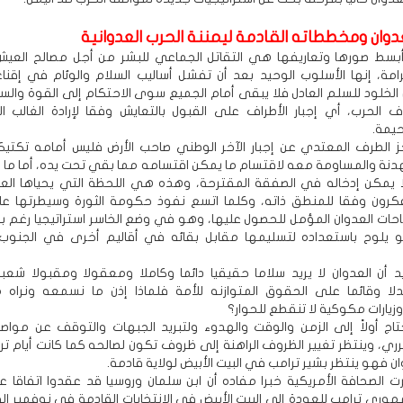
عدوان ومخططاته القادمة ليمننة الحرب العدوانية
بسط صورها وتعاريفها هي التقاتل الجماعي للبشر من أجل مصالح العيش 
رامة، إنها الأسلوب الوحيد بعد أن تفشل أساليب السلام والوئام في إقنا
الخلود للسلم العادل فلا يبقى أمام الجميع سوى الاحتكام إلى القوة والس
الحرب، أي إجبار الأطراف على القبول بالتعايش وفقا لإرادة الغالب ا
يمة.
ز الطرف المعتدي عن إجبار الآخر الوطني صاحب الأرض فليس أمامه تكتي
هدنة والمساومة معه لاقتسام ما يمكن اقتسامه مما بقي تحت يده، أما ما 
 يمكن إدخاله في الصفقة المقترحة، وهذه هي اللحظة التي يحياها العدو
فكرون وفقا للمنطق ذاته، وكلما اتسع نفوذ حكومة الثورة وسيطرتها عل
ات العدوان المؤمل للحصول عليها، وهو في وضع الخاسر استراتيجيا رغم ب
هو يلوح باستعداده لتسليمها مقابل بقائه في أقاليم أخرى في الجنوب
يد أن العدوان لا يريد سلاما حقيقيا دائما وكاملا ومعقولا ومقبولا شعبيا
عدلا وقائما على الحقوق المتوازنه للأمة فلماذا إذن ما نسمعه ونراه
يارات مكوكية لا تنقطع للحوار؟
تاج أولاً إلى الزمن والوقت والهدوء ولتبريد الجبهات والتوقف عن مواصل
ري، وينتظر تغيير الظروف الراهنة إلى ظروف تكون لصالحه كما كانت أيام ترا
ان فهو ينتظر بشير ترامب في البيت الأبيض لولاية قادمة.
ت الصحافة الأمريكية خبرا مفاده أن ابن سلمان وروسيا قد عقدوا اتفاقا 
هوري ترامب للعودة إلى البيت الأبيض في الانتخابات القادمة في نوفمبر ال