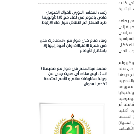
تي كانت
 البشرية
رئيس المجلس الثوري للحراك الجنوبي
فادي باعوم في لقاء مع (لا) :أولويتنا
وم يضاف
طرد المحتل ثم النقاش حول فك الارتباط
يرة إلى
د سياسي
لسياسية
وفاء فتاح فـي حوار مع «لا»:غادرت عدن
لك ككل،
في غمرة الاغتيالات ولن أعود إليها إلا
زء الذي
باستقرار الأوضاع
توكهولم
2022، والتي طالت لأكثر من ستة
محمد عبدالسلام في حوار مع صحيفة (
لاء ) : ليس هناك أي حديث جدي عن
 تجديدها
جولة مفاوضات سلام و الأمم المتحدة
الشعبية
تخدم العدوان
 معروفة
تكتيكيا
موضوعية
املة أم
ة أهلية
 النسخة
 العدوان
 الأهداف