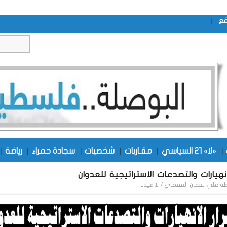
|
قع
|
«لا» 21 السياسي
|
مقـاربات
|
شخصيات
|
سجادة حمراء
|
رياضة
|
انهيارات والتصدعات الاستراتيجية للعدوان
طة
علي نعمان المقطري / لا ميديا