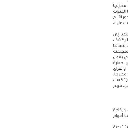
مخازنها
الحيوية
ر التابع
ب عليه،
يجيا إلى
ما يكشف
 تنقذها
لمهيمنة
ذي يعمل
الحماية
والعراق
وغيرها،
أن تكسب
ين، فهم
 وبخاصة
ة أعوام
راتيجية