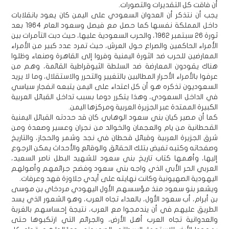
أن فاقت كل التقديرات والتصورات.
يجب أن نتذكر أن العدوان السعودي على اليمن كان يعود بانقلابات
داخل المملكة نفسها كما حصل مع فيصل وسعود العام 1964 بعد
ثورة 26 سبتمبر 1962، والحرب السعودية عليها، حيث دبت التآمرات بين
الأمراء الحاكمين والصراع حول العرش، حيث تمرد عدد كبير من الأمراء
المعارضين للحرب ضد الثورة اليمنية وفروا إلى القاهرة وصنعاء وظلوا
هناك يقودون المعارضة ضد السلطة الثيوقراطية القائمة، وهم من
عرفوا بالأمراء الأحرار المطالبين بالتغيير والتحرر والاستقلال، وما لا يريد
السعوديون تذكره هو أن كل اعتداء على اليمن يتبعه انفجار سياسي
في الداخل السعودي، وهذا يتكرر دوما بسبب تداخل القبائل العربية
الكبيرة الممتدة عبر الجزيرة العربية ومركزها اليمن.
كما أن مصير كيان بني سعود الوهابي كان قد حددته القبائل اليمنية
القحطانية من يام والعجمان والخوالد من نجران وعسير وصعدة ومن
شرق الجزيرة العربية وقبائل قحطان في نجد وشمر والحجاز، والتاريخ
وصفحاته وكتبه تفيض بتلك الحقائق والوقائع والأحداث يمكن الرجوع
إليها، وأهمها كتاب تاريخ بني سعود للشهيد البطل ناصر السعيد،
العربي الحر الأبي الذي واجه بني سعود وفضح جرائمهم وأصولهم
اليهودية الصهيونية وكانت نهايته على أيدي جلاوزة فهد وعرفات.
ويشعر بنو سعود منذ مؤسسهم الأول اليهودي مردخاي بن موسى
بن أبرام، أب سعود الأول، بالعداء تجاه العرب، وهو الشعور الذي يسد
الطريق عليهم في أن يندمجوا مع العرب، نتيجة إحساسهم بالغربة
والعدوانية تجاه العرب أهل الأرض، والجرائم التي ارتكبوها حتى