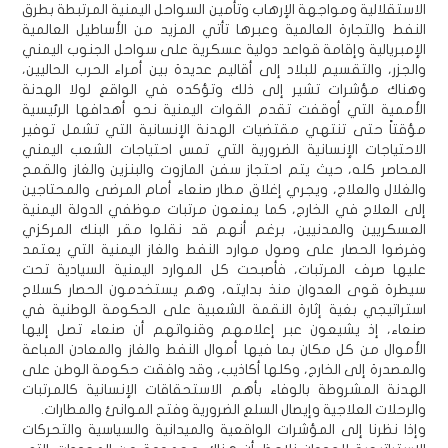
الاستقلالية ومواجهة الإرهاب وتأمين السواحل اليمنية المرتبطة بطرق
النفط والتجارة العالمية وعبرها تأتي المزيد من الأساطيل العالمية
الإمبريالية وإقامة قواعد دولية عسكرية على سواحل الجنوب اليمني
والجزر، والتقسيم للبلاد إلى أقاليم عديدة بين أمراء الحرب الحاليين،
وهناك مؤشرات تشير إلى ذلك وتؤكده في الواقع لولا الهدنة
الأممية التي أوقفت تقدم القوات اليمنية نحو أهدافها الرئيسية
مؤقتاً حتى تنتهي مقتضيات الهدنة الإنسانية التي تشمل توفير
الاحتياجات الإنسانية الضرورية التي تمس احتياجات الشعب اليمني
المحاصر كله، حيث يتم احتجاز سفن المازوت والبنزين والغاز والقمح
والغلال والعلاج، ويجري إغلاق مطار صنعاء أمام المرضى والمحتاجين
إلى العلاج في الخارج، كما يمنعون مرتبات موظفي الدولة اليمنية
العسكريين والمدنيين، برغم أنهم قد نقلوا مقر البنك المركزي
وفرضوا الحصار على وصول موارد النفط والغاز اليمنية التي يعتمد
عليها صرف المرتبات، فأصبحت كل الموارد اليمنية السيادية تحت
سيطرة قوى العدوان منذ بدايته، وهم يستخدمون الحصار كسلاح
استراتيجي بغية إثارة النقمة الشعبية على الحكومة الوطنية في
صنعاء، إذ يشيعون عبر إعلامهم وقنواتهم أن صنعاء تصل إليها
الأموال من كل مكان بما فيها أموال النفط والغاز والمعادن المباعة
والمصدرة إلى الخارج، وكلها أكاذيب، وقد وافقت حكومة الوطن على
الهدنة المشروطة بالوفاء بأهم الاستحقاقات الإنسانية كالمرتبات
والرحلات العلاجية وإيصال السلع الضرورية وفتح الموانئ والمطارات.
وإذا نظرنا إلى المؤشرات الواقعية والميدانية والسياسية والتحركات