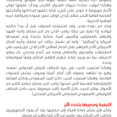
وهكذا انهارت مجددا جبهات العدوان الكبرى وبدأت فلولها تولي
الأدبار مهزومة لا تلوي على شيء تاركة خلفها إمداداتها وأسلحتها
الضخمة الغالية الثمن غنائم بأيدي الوطن لتعزز صموده ومواصلة حربه
الوطنية التحررية.
وجاء من بعده بايدن، وقد استنزفته السنوات قبل أن يبدأ حكمه
ليواجه إرثا ثقيلا من تركة ترامب الذي باع لابن سلمان ولاية العهد
والبطش بالمعارضين وتأسيس أسرة ملكية جديدة وتم تعميدها
أمريكيا و"إسرائيليا"، ولما لم تشمل بركات ابن سلمان وأبيه الجناح
الأمريكي الآخر المراهن على الجناح العائلي الآخر الذي عزل وغيب في
المعتقلات والسجون والمنافي ومنه من أعدم ومحي، راح يرفض
الاعتراف بما تم ويريد إعادة تنظيم الطاقم الحاكم وفقاً لمواصفاته
وحده.
وهكذا استعرت الحرب في بنية التحالف الدولي العدواني نفسه،
وهو ما نشاهد فصوله الآن أمام أعيننا وسوف يستمر للسنوات
القادمة، وهكذا استعرت الحرب داخل البيت السعودي وداخل العلاقة
الكولونيالية القديمة التي منحها ترامب لابن سلمان مقابل الكثير من
الأموال، ولكن الحرب داخل الأسرة كانت موصولة بحرب داخل التحالف
الكولنيالي (السعودي السلماني الأمريكي البايدني).
التبعية ومصيرها يتحدد الآن
ولكن هل يمكن إعادة المياه إلى مجاريها بعد أن يعود الجمهوريون
وترامب إلى الحكم بعد عامين من الآن كما يراهن ابن سلمان.