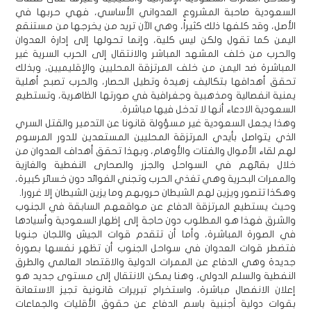
السعودية صاحبة المشروع العدواني الأساسي، فهي حربها في
الأصل، وقد كلفها ذلك كثيراً، وهي الآن تريد من يخرجها من مستنقع
اليمن كما تقول ولكن ليس كلية، وإنما تحولها إلى إدارة العدوان
والحرب من خلف المشهد المباشر والانتقال إلى الحرب السرية غير
المباشرة ضد اليمن من خلف المرتزقة المحليين والإقليميين، وبذلك
تحقق أهدافها بتكاليف زهيدة وتطيل الحصار، والحرب تصبح أهلية
يمنية انفصالية ومذهبية وجغرافية في صورتها الظاهرية، وتستطيع
السعودية الادعاء أنها لا تدخل فيها مباشرة.
وهذا يجعل السعودية غير مسؤولة قانونا عن التدمير والقتل السري
الذي يتواصل بأيدي المرتزقة المحليين المستعدين للدور المرسوم
لهم لقاء الأموال والفتات والأوهام، وبهذا تحقق أهداف العدوان من
خلال بقائهم في السواحل والجزر والصحارى النفطية والغازية
والممرات البحرية وهي تغذي الحرب وتجني الفوائد دون خسائر كبيرة،
وهكذا تتصور ويزين لهم الشيطان حروبهم وما يزين الشيطان إلا غرورا.
وحيث يستطيع المرتزقة الدفاع عن مواقعهم السابقة في الجنوب
والشرق فهذا هو المطلوب دون حاجة إلى إظهار السعودية وأسيادها
في الصورة المباشرة، وأما أن تتقدم قوات الجيش واللجان جنوبا
فتضطر قوات العدوان في سواحل الجنوب أن تظهر نفسها بصورة
جديدة وهي الدفاع عن الممرات الدولية والاقتصاد العالمي والطرق
النفطية والسلم الدولي، وهنا يمكن الانتقال إلى مستوى جديد هو
إعلان الانفصال مباشرة، واستخراج تبريرات قانونية تجيز الاستعانة
بقوات دولية أجنبية باسم الدفاع عن حقوق الأقليات والجماعات