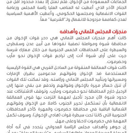
الجماعات المسعودة من الإخوان، فلم تمثل إلا بعدد محدود أقل من
الجناح الآخر الذي أعطيت له المناصب العليا رئاسة المجلس وزعامة
القوات الانفصالية ومجلسها الحكومي، وأعطيت الأهمية السياسية
لعدن كعاصمة مزدوجة للانفصال ولـ"الشرعية" معاً.
منجزات المجلس الثماني وأهدافه
كانت أهم منجزات المجلس الثماني هي دحر قوات الإخوان من
محافظة شبوة ومواصلة تصفية نفوذها من أبين عدن وسقطرى
والسيطرة على المحافظات الخمس الجنوبية من خلال معارك شرسة
جرت على أرض شبوة أدت إلى تراجع قوات الإخوان نحو مأرب
وحضرموت.
كانت قوات العمالقة المنقولة من الساحل الغربي هي القوة الرئيسية
المستخدمة ضد الإخوان وقواتهم مدعومين بطيران الإمارات
ومسيراتها وبتأييد المجلس الثماني ورئاسته، وقد تمكنت تلك القوات
أن تنزل خسائر مريرة بالإخوان وقواتهم وتدفع من بقي منها إلى
الرحيل خارج المحافظة نحو حضرموت ومأرب، وتوقف الاشتباكات عند
حدود شبوة الآن مجرد تأجيل لمهمة التزمت بها قوى العمالقة
الانفصالية بأن تستكمل تحرير الجنوب كاملا من الإخوان وقواتهم
الشمالية الباقية في محافظة حضرموت والمهرة كآخر المحافظات
الجنوبية التي كانتا تحت سيطرة قوات (هادي الإخوان)، وسوف تكمل
المهمة في حضرموت لاحقا وعلى مهل.
إن جوهر وأهداف مجلس الرئاسة العدواني يتحدد في أنه أداة
المرحلة الجديدة للعدوان وإطارها السياسي و"شرعية المرحلة" بعد أن