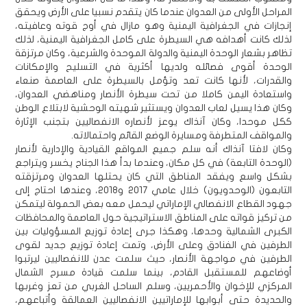
المراحل الأولى من العدوان عندما كان يتقدم نسبيا على الأرض ويحقق
إنجازات في الجغرافية اليمنية وهو مازال في أوج قوته وعافيته،
لذلك كانت أهدافه هي السيطرة على كامل الجغرافية اليمنية، لذلك
تظاهر بشعار الوحدة اليمنية والدولة الموحدة والشرعية، وكان مرتزقة
الوحدة أقوى فصائله ولديها أكثرية في التسليح والإمكانات
والقدرات، لأنها كانت تعد وتؤمل بالسيطرة على العاصمة صنعاء
واستعادة اليمن كاملا من تحت سيطرة الأنصار ومناهضي العدوان،
وكان هذا يسيل لعاب العدوان ويستثير شهيته الوحشية لابتلاع الوطن
ككل موحدا، وكان آنذاك يوعز لأنصاره الانفصاليين بتجنب الإثارة
والمواقف المتطرفة ومسايرة الوضع القائم واحتمالاته.
وكان لافتا آنذاك أنه سلم جميع المواقع القيادية والإدارية لأنصار
(الوحدة التابعة) في كل مكان، وعندما بدأ هذا الجناح يخسر ويتراجع
بشكل واسع ويفقد المناطق التي كان يحتلها العدوان ومرتزقته
التابعون (الوحدويون) خلال عامي 2017 و2018، وعندها احتاج إلى
جهود القطاع الانفصالي الإماراتي ليحمل معه بعض الحمولة ليتمكن
من تركيز قواته على المناطق الاستراتيجية حول العاصمة والمحافظات
الكبرى الشمالية وحدها، وهكذا جرى إعادة توزيع المسؤوليات بين
الطرفين في الفنادق وعلى الأرض، وتمت إعادة توزيع جديد لقوى
الطرفين في مواجهة الأنصار، حيث سلمت عدن للانفصاليين ليرتبوا
أوضاعهم للمستقبل القادم، بينما سلمت قيادة مسرح الشمال
المركزي للإخوان والأحمريين، وسلم الساحل الغربي من تعز وغربها
والحديدة حتى أبوابها للإماراتيين الانفصاليين العمالقة وأتباعهم،