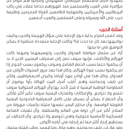
يمهدوا الأرض للاستعمار البريطاني الصهيوني ومازالوا هم قوام كل
مؤامرة على العرب والمسلمين منذ ظهورهم خداما عملاء في ركاب
البريطانيين والأمريكيين والصهاينة الطامعين الغزاة المجرمين وطليعة
حرب على الله ورسوله وعلى المسلمين والعرب أجمعين.
أسئلة الحرب
وقد انفجر الصراع بداية حول الإجابة على سؤال الهزيمة والحرب وكيف
نواجهها بعد كل ما حدث لنا؟ وكانت الإجابة متعددة متنافرة لا يمكن
التوفيق في ما بينها.
أراد ابن سلمان مواصلة العدوان والحرب وتوسيعهما ومهما كانت
الهزائم والأكلاف، فإنها سوف تصل إلى استنزاف اليمنيين الذين لا بد
أن يركعوا حتما بسبب الحصار الشامل وسوف يركعون بسبب الجوع إذا
لم يركعوا بسبب قوة الهزائم، وكان هذا بعد مرور السنوات الأولى من
العدوان، وكان هذا في أواخر عهد أوباما وكيري الديمقراطيين، ولكن
ابن نايف وجماعته وهم أغلب أمراء البيت الهالك رأوا بوضوح أن
المقاومة الوطنية اليمنية لا قبل لأحد بها وأن الهزائم المتوالية سوف
تتسع ولا تتراجع، والإمكانات والقدرات اليمنية سوف تكبر أكثر فأكثر،
وأن الحصار لا يمكن أن يسيطر على كامل الجغرافية الحدودية اليمنية
الطويلة الواسعة، وأن مخازن اليمن نفسها مليئة بكميات مهولة من
السلاح أكثر من أي دولة في العالم والمنطقة، وأن تقنيات الصناعة
العسكرية الأساسية متوفرة وهي تتوسع ولا تتراجع، وأن التحالف لن
يستطيع إنجاز أكثر مما تم إنجازه في أيامه الأولى.
وقد قال ابن نايف وجماعته، وهو مازال وليا للعهد ونائب الملك سلمان