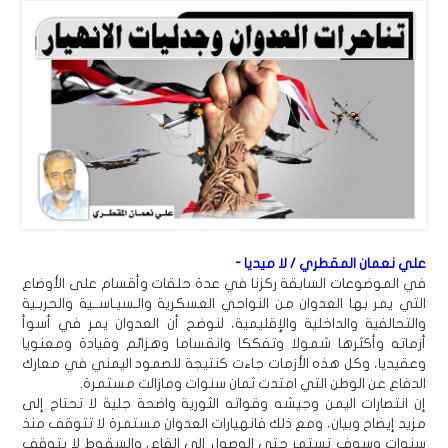
علي نعمان المقطري / لا ميديا -
في الموضوعات السابقة ركزنا في عدة حلقات وأقسام على الأوضاع
التي يمر بها العدوان من النواحي العسكرية والـسيـاســية والحربـية
والتحالفية والداخلية والإقليمية، لنوضح أن العدوان يمر في أسوأ
أزماته وأكثرها شمولا وتفككا وانقساما وهزائم وقيادة ومعنويا
وعقيديا، وكل هذه الأزمات جاءت كنتيجة للصمود اليمني في معارك
الدفاع عن الوطن التي امتدت ثمان سنوات ومازالت مستمرة.
إن انتصارات اليمن وجيشه وقواته الثورية واضحة جلية لا تحتاج إلى
مزيد إيضاح وبيان، ومع ذلك فانهيارات العدوان مستمرة لا تتوقف منذ
سنوات وسوف تستمر حتى الوصول إلى القاع، والسقوط لا يتوقف