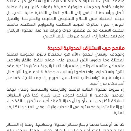
ويقصد بالحرب الاستنزافية قليلة التكاليف أنها ستكون حرب مشاة
وقوات خاصة وهجمات صاروخية خفيفة بقوات كلها يمنية محلية
الأصل وبأسلحة لا ترقى إلى السلاح العالي التقنية غالية الثمن، بل
سيتم الاعتماد على السلاح التقليدي الخفيف والمتوسط والثقيل
النوعي بدون الطائرات الحربية المكلفة والصواريخ المكلفة، فالبنية
التحتية اليمنية قد تم قصفها مرات ومرات من قبل العدوان الرباعي
ولم تعد بحاجة إلى المزيد من ذلك الترف الحربي.
ملامح حرب الاستنزاف العدوانية الجديدة
والهدف الرئيسي للعدوان الآن هو الاحتفاظ بالأرض الجنوبية اليمنية
المحتلة وما جاورها التي تسيطر على موارد النفط والغاز والذهب
والمعادن والأسماك والجزر والممرات الاستراتيجية باعتبارها "درة عقد
التاج" واستثمارها وامتصاصها بأساليب مجحفة لا تدع فيها آثارا خلال
سنوات قليلة "واستحلاب الدماء من الضروع إذا جف اللبن"، كما عبر
أحد حكام بني أمية.
إن شروط العدوان الحالية الزمنية والتاريخية والسياسية وحتى نهاية
العامين القادمين لا تلائمه لخوض حرب كبيرة كما في السنوات
السابقة لأكثر من سبب أولها أن ميزانياته قد أصيبت بالأضرار البالغة جراء
الهزائم المتوالية وخسائره في المعدات والبشر وفي العتاد والتكاليف
المالية.
كنا قد أوضحنا سابقا بإيجاز خسائر العدوان ومعانيها، وقلنا إن الخسائر
المالية فقط بلغت أكثر من 10 تريليونات دولار، بمعدل سنوي يبلغ