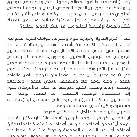
بعد أن اصطدمت أطرافها بمصالح بعضها البعض وعجزت عن التوفيق
بينها، فكيف توفق بين التوجه الوحدوي اليمني والتوجه الانفصالي
الجنوبي مثلا، بين من يريد أن يفوز باليمن كاملا أو على الأقل بالقسم
الذي يريد أن يقسمه إلى أجزاء مبعثرة متناثرة، وبين من يتمسك
شكلا بالهوية الإقليمية اليمنية وبين من يتنكر للهوية اليمنية؟
بعد أن هزم العدوان وانهارت قواه وعجز عن مواصلة الحرب العدوانية،
انتقل إلى تمكين الانفصاليين بأفضل الأسلحة والإمكانات من أجل
السيطرة على الجنوب، حيث تم الانتقال إلى مرحلة الحرب بالانفصاليين
الجنوبيين ضد اليمنيين الوطنيين الوحدويين، وعندما لا ينصاعون
للتوجهات الإمبريالية العليا فإن الطريقة المجربة هي استخدام فصيل
يقاتل الفصيل الآخر ويؤدبه ويعيده إلى تحت الهيمنة، وهذا ما جرى
في شبوة وعدن وأبين وغيرها، وهذا هو التوجه الراهن والقادم
للعدوان، وهو توجه حاد ومنعطف تاريخي للعدوان وتحالفاته
وتعكس أزماته وعقده، لكنها متوقعة من قبله، فالأمريكي يقول
إنه سيستخدم الوطنيين المغفلين، ثم العملاء الواعين، ثم
الانفصاليين، ثم الانسلاخيين ولكل نوع ولون حقبة من الزمن، فالحرب
مستمرة، ولكن بأساليب مختلفة متنوعة.
الأجنبي يغير جلده كلما أكل هزيمة كبرى جديدة
إن العدوان الكوني لا يهمه الألوان والأسماء والشعارات كثيرا بقدر ما
يهمه أن تتحقق أهدافه هو وليس أهداف مرتزقته، فعندما تتحقق
أهدافه أولاً عبر الشعارات الوحدوية والدولة والشرعية، فهذا جيد
ومطلوب التمسك به والانتصار له، وهذا ما كان العدوان يحاوله خلال