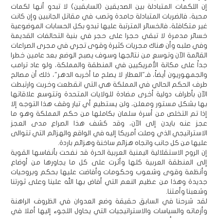
إن اللكمات المتبادلة بين الصديقين (السابقين) لا تبدو أنها لكمات
محبة، فالضربات المتبادلة جامدة وتصب في مقاتل الجانبين وإن كانت
غير متكافئة، فالخسائر المترتبة عليها تبدو بكل الحسابات الموضوعية
خسائر مدمرة لا تبقي حجرا على حجر في بنية التحالفات القديمة
وفي صلبه وأن هناك مجريات كثيرة وقوى تجري في مجرى الصراعات
القائمة الآن وتوسع من نتائجها وسوف يصبح الوضع بعد عامين خطرا
جداً على مكانة الأمريكيين في المنطقة والمملكة، ولو عاد ترامب
والجمهوريون أيضاً، فـ"العطار لا يصلح ما أخربه الدهر"، ذلك أن مصالح
طرف الحكم الحالي في المملكة هي التي انقطعت وخربت وارتبطت
الآن بأطراف دولية أخرى مضادة للولايات المتحدة وتتوسع علاقاتها
بها بشكل مستور ومعلن، ولن يستطيع أي تيار وقف هذا التوجه إلا
إذا تم التخلص من أسرة سلمان بكاملها من حكم المملكة وهو ما
عجز عنه بايدن إلى الآن، وقد كشف هذا الصراع مدى العجز
الاستراتيجي الذي وصلت أمريكا إليه في الواقع والهزائم التي تتوالى
عليها من كل جانب واتجاه هزائم ساخنة وهزائم باردة.
إن الروح الاستقلالية اليمنية العربية الحرة قد نفحت بأنفاسها القوية
إلى المنطقة العربية كلها وأثرت على كل ما يجاورها من أوضاع
وأنظمة وقوى وشعوب وحكومات وأفاضت عليها بحكم وبروحيات
جديدة وهذا من عظيم النعم التي أفاض بها الله علينا وعلى ثورتنا
وشعبنا وأمتنا.
لقد شرحنا في السابق حقيقة وضع العدوان في الظروف الراهنة
وأزماته والسياسات والاستراتيجيات التي يحاول اللجوء إليها أملا في