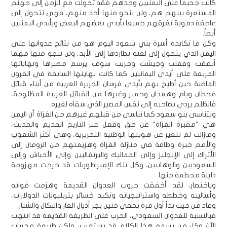
كانت جحيما على اليمنيين وحدهم فقد تحولت مع الزمن إلى جهنم
المستعرة بينهم هم، ولن ينجو منها أحد منهم، فهي تتحول إلى
عاصفة دموية تغرقهم جميعا بأيدي بعضهم البعض وبأيدي اليمنيين
أيضاً.
وكل ما تكابده أسرة بني سعود اليوم هو من نتائج عدوانها على
اليمن الذي يتحول إلى لعنة تطاردها إلى الأبد، ولن تنجو منها مهما
أنفقت وفعلت وجيشت وحزبت سوف يرسم مصيرها ونهاياتها
المريعة على أيدي اليمانيين كما كانت نهايتها السابقة في القرون
الماضية حين أطيح بهم بأيدي فرسان الجزيرة العربية من أبناء قبائل
قحطان ويام وهمدان وحمير وغيرها من القبائل العربية المظلومة،
فالظلم يردي بصاحبه إلى نفس المصير الذي سقاه لغيره.
ويتناسى بنو سعود كما تناسى من قبلهم غيرهم من الغزاة أن اليمن
هي "مقبرة الغزاة" عن حق وفعل عبر التاريخ القديم والحديث،
ومازالت لم تتغير عن هويتها الوطنية التحريرية، وهي أكثر الشعوب
والأمم خبرة وطاقة في منازلة الغزاة وهزيمتهم من الرومان إلى
الأتراك إلى الإنجليز وإلى المماليك والبرتغاليين وإلى الأحباش وإلى
السعوديين والوهابيين، وكل تلك الإمبراطوريات قد خرجت مهزومة
ذليلة محطمة منها.
وباختصار، لقد أخفقت حروب العدوان القديمة وهزمت قواته
وأساليبه وخططه واستراتيجياته وتكبد خسائر بتريليونات الدولارات،
وعاد من حيث بدأ أول مرة بخفي حنين يجر أذيال العار والنكال والشنار.
فبالنسبة للعدوان السعودي، الحرب على الطريقة القديمة قد انتهت
الآن وكل من يسمع هذا الكلام قد يستغرب، ولكن طبيعة مجريات