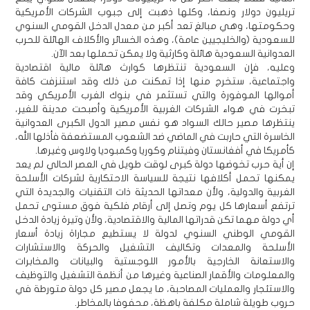
تريليون دولار ونصفا، وكلها ذهبت إلى جبوب الشركات الأمريكية
وحكومتها، وهي مبالغ تعد أكبر من معدل الدخل القومي السنوي
للسعودية (والخليجيين عامة)، وهذه الخسائر والأكلاف الهائلة للحرب
العدوانية السعودية هائلة وكارثية ولا يمكن تحملها بعد الآن.
وعليه، فإن السعودية تنتظرها كوارث هائلة مالية اقتصادية
واجتماعية، ستخرج منها إذا تمكنت من ذلك وقد استنزفت كافة
أموالها الموفورة والتي تستثمر في بنوك الغرب الأمريكي وقد
تبخرت في هواء الشركات الغربية الأمريكية وأصبحت مدينة للغير،
ينتظرها مصير حالك السواد هو نفس مصير الدول الكبرى العدوانية
الخاسرة التي حاربت في الماضي ضد الشعوب المستضعفة فأذلها الله،
كأمريكا في أفغانستان وفيتنام وكوريا وكمبوديا ولاوس وغيرها.
إن أية حرب تخوضها دولة كبرى لوقت طويل في العصر الحالي لم يعد
يمكنها تحمل أكلافها نتيجة للسياسة الاحتكارية لشركات الأسلحة
الغربية والدولية، ولأن معداتها الحديثة ذات التقنيات والجديدة التي
ترتفع أسعارها كل يوم وتصل إلى أرقام فلكية فوق مستوى تحمل
أي دولة مهما تكن قدراتها المالية والاقتصادية، ولأن وتيرة زيادة الدخل
القومي الوطني السنوي لدولة لا يستطيع مجاراة زيادة أسعار
الأسلحة والمعدات وتكاليف التشغيل والحركة والاستشارات
والاستعانة الخارجية بالأمور اللوجستية والبيانات والمخابرات
والمعلومات والأقمار الصناعية وغيرها من أنظمة التشغيل والتوظيف
والاستئجار والعمليات المصاحبة، ما يجعل مصير كل دولة متورطة في
حروب طويلة شاملة مكلفة باهظة، محفوفا بالمخاطر.