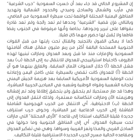
إن المشروع الحالي قد جاء بعد أن خسرت السعودية "حرب الشرعية"
في مأرب والشمال والساحل وميدي والحدود الشمالية وتهديد
المناطق اليمنية المحتلة الواقعة تحت سيطرة السعودية من الماضي،
وبالتالي فإن قضية "الشرعية" وحدها لم تعد رائجة ولم تعد قادرة
بقواها على تبرير وجودها، بخاصة وأنها مرفوضة في الجنوب رفضا
قاطعا ولا يُقبل لها حضور مهما كان ضئيلا.
كما لا يمكن القبول بالتجنيد والقتال تحت رايتها من قبل القوات
الجنوبية المسلحة البالغة أكثر من ربع مليون مقاتل هناك أقامتها
السعودية والإمارات منذ ما قبل وبعد العدوان ومازالت تبنيها لهذه
الظروف كاحتياط استراتييجي للعدوان للانتقال به إلى الخطة (ب) بعد
فشل الخطة (أ) خلال السنوات الثمان السابقة، والفارق بينهما هو أن
الخطة (أ) للعدوان كانت تقضي بالسيطرة على كامل اليمن وإعادته
تحت الوصاية السعودية الأمريكية السابقة بعد هزيمة الجيش اليمني
ولجانه الشعبية وقواه الوطنية وشعبه في الميادين الحربية المباشرة،
وهذا قد صار مستحيلا لم يتحقق ولن يتحقق إطلاقا وقد تم إفشاله
وهزيمته الآن ومازالت انتكاساته مستمرة، ولذلك انتقل العدوان إلى
الخطة (ب) الاحتياطية، أي الانتقال من الحرب الهجومية الشاملة
الفاشلة إلى الحرب الدفاعية غير المباشرة، وخوض حرب استنزاف
جديدة قليلة التكاليف استنادا إلى قاعدة "الأرض المحتلة" التي مازالت
تحت سيطرة العدوان، أي إلى المناطق الجنوبية وما حولها في
الساحل الغربي والمخا وتعز الغربية وسواها، وهي في تفكير العدوان
ومقاصده الحالية مسرح الحرب الجديدة الاستنزافية قليلة التكاليف.