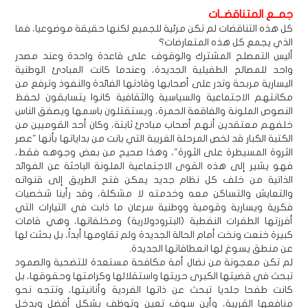
جمــع المتناقضــات
كل هذه التناقضات لم تكن مرئية للجميع لكنها حقيقة موضوعيا، فما
الذي يجمع كل هذه المتعارضات؟
أليس التمصلح المشترك والوقوف على قاعدة واحدة وعند مصدر
واحد للمصالح الطفيلية الجديدة، وعندما كانت المبادئ الوطنية
اليسارية مربحة وتدر على أصحابها وقادتها الفائدة والنفوذ وترفع من
مكانتهم الاجتماعية والسياسية والثقافية كانوا يتسابقون لحفظ
النصوص الملونة والفاقعة الحمرة، ويستقتلون باسمها ويصفق الناس
خلفهم معتقدين أنهم أصحاب مبادئ ثابتة، وكان أحد القوميين من
الكتبة الكبار قد لخص المرحلة الغريبة التي بانت من بداياتها بأنها "عصر
الثروة المسيطرة على الثورة"، وهذا صحيح من بعض وجوهه فقط،
فهو يشير إلى هذه القوى الاجتماعية الملونة الباحثة عن الفوائد
الذاتية من خلف كل نظام جديد يمكن فتح الطريق إلى قنواته
والتعايش والتساكن معه وخدمته لا مشكلة، وقد رأينا شخصيات
فكرية ويسارية وقومية ووطنية سرعان ما ذابت في التيارات التي
أفرزتها الطفرات النفطية (البترودولارية) ومخلفاتها، وهي قامات
كبيرة خنعت ونخت أمام الحالة الجديدة ولم تقاومها أبداً، بل بحثت لها
عن منطق يسوغ لها انعطافاتها الجديدة.
لم تكن معجونة من نضال أمة مكافحة مستعدة للتضحية والصمود
تبحث في قضيتها الكبرى حريتها واستقلالها وكرامتها وحقوقها، بل
كانت طفحا جلديا تبحث عن ذاتها الفردية وأنانيتها، وتتجه نحو
منافعها القريبة، وأين سوف تعين وتوظف بشكل أفضل وبدخل