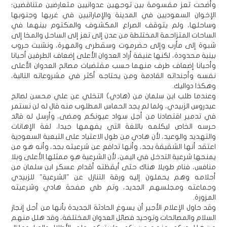
وأضحت تعز مقسومة بين توجهين عدوانيين متعارضين متناقضين؛
الإخوان السعوديين في المدينة والإماراتيين في غربها وجنوبها
وساحلها، ولم يتوقف الصراع المكشوف والمكتوم بينهما في
الساحات المتزاحمة المختلطة من عدن إلى تعز إلى الساحل والمخا إلى
شبوة إلى مأرب وإلى حضرموت وسقطرى والمهرة، ونشبت حروب
بينية محدودة، لكنها عنيفة أراد العدوان الأعلى إضعاف الطرفين أحيانا
وأحيانا إضعاف طرف منهما حسب مقتضيات مصالح العدوان الأعلى
نفسه وأجنداته القادمة ومن يحتاجه أكثر في مشروعاته التالية،
وهكذا دواليك.
وعندما طلب ابن سلمان من (هادي) التخلي عن علي محسن لصالح
عيدروس الزبيدي، ولما لم يجد الحماس المطلوب منه قال له لن نستمر
في تدمير اقتصادنا من أجل سواد عيونكم ومضى، وأرسل له قائد
حرسه الخاص ليكلمه باللغة التي يفهمها جيدا، لغة الإهانات
والتهديد والوعيد، لأن هادي من طول الاعتياد على التبعية السعودية
اعتقد أنها الشقيقة بجد، وأنها تدافع عن شرعيته بجد، وأنه هو من
يمنحها شرعية التدخل في اليمن، لأن الشرعية هو ممثلها الأعلى وبلا
منافس، فنام طويلا هناك حتى أيقظته أقدام عسكر ابن سلمان من
أحلامه وهم يحملون إليه ورقة التنازل عن "الشرعية" للزبيدي
وجماعته ومجلسهم الجديد، وتم طي صفحة هادي وشرعيته
المزورة.
وقد حاول الإعلام الأجير أن يسوغ الحادثة الجديدة بأنها من أجل إنجاز
السلام والمصالحات وتوحيد فصائل العدوان المختلفة، وقد هلل منهم