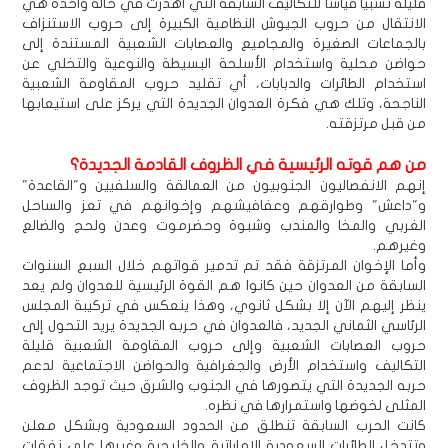
قليلة نسبيا قياسا للتكاليف السابقة التي أهدرت في حالة واحدة هي
الانتقال من حروب الجيوش النظامية الكبيرة إلى حروب الاستنزاف
بالجماعات الصغيرة والمجاميع والعصابات الشعبية المستندة إلى
حواضن محلية واستخدام الأسلحة البسيطة والنوعية والتخلي عن
استخدام الطائرات والدبابات، أي تقليد حروب المقاومة الشعبية
الناجحة، وتلك هي فكرة العدوان الجديدة التي يركز على استيعابها
من قبل مرتزقته.
من هم قوته الرئيسية في الظروف القادمة الجديدة؟
إنهم الانفصاليون الجنوبيون من العمالقة والسلفيين و"القاعدة"
و"داعش" وطوارقهم وعفافيشهم وإخوانهم في تعز والساحل
الغربي والمخا والمندب وشبوة وحضرموت وعدن ولحج والضالع
وغيرهم.
وأما الإخوان المرتزقة فقد تم تدمير قواتهم خلال السبع السنوات
السابقة من العدوان حين كانوا هم القوة الرئيسية للعدوان ولم يعد
ينظر إليهم الآن إلا بشكل ثانوي، وهذا ينعكس في تركيبة المجلس
الرئاسي الثماني الجديد، فالعدوان في حربه الجديدة يريد التحول إلى
حروب العصابات الشعبية وإلى حروب المقاومة الشعبية قليلة
التكاليف واستخدام الأرض والجغرافية والحواضن الاجتماعية لدعم
حربه الجديدة التي يتصورها في الجنوب والشرق حيث توجد الظروف
المثلى لخوضها واستمرارها في نظره.
كانت الحرب السابقة تنطلق من الحدود السعودية وبشكل معلن
وتتدخل الطائرات السعودية الإماراتية والخليجية وغيرها على نفقات