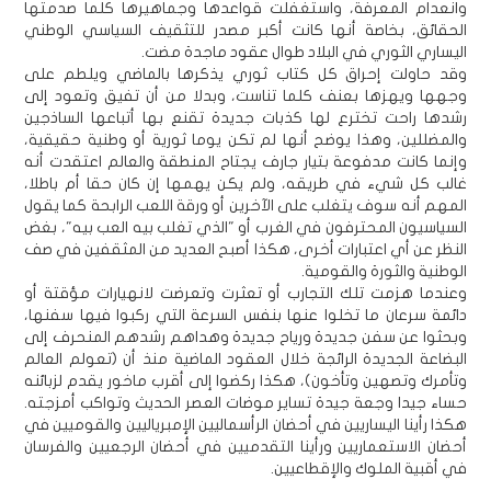
وانعدام المعرفة، واستغفلت قواعدها وجماهيرها كلما صدمتها
الحقائق، بخاصة أنها كانت أكبر مصدر للتثقيف السياسي الوطني
اليساري الثوري في البلاد طوال عقود ماجدة مضت.
وقد حاولت إحراق كل كتاب ثوري يذكرها بالماضي ويلطم على
وجهها ويهزها بعنف كلما تناست، وبدلا من أن تفيق وتعود إلى
رشدها راحت تخترع لها كذبات جديدة تقنع بها أتباعها الساذجين
والمضللين، وهذا يوضح أنها لم تكن يوما ثورية أو وطنية حقيقية،
وإنما كانت مدفوعة بتيار جارف يجتاح المنطقة والعالم اعتقدت أنه
غالب كل شيء في طريقه، ولم يكن يهمها إن كان حقا أم باطلا،
المهم أنه سوف يتغلب على الآخرين أو ورقة اللعب الرابحة كما يقول
السياسيون المحترفون في الغرب أو "الذي تغلب بيه العب بيه"، بغض
النظر عن أي اعتبارات أخرى، هكذا أصبح العديد من المثقفين في صف
الوطنية والثورة والقومية.
وعندما هزمت تلك التجارب أو تعثرت وتعرضت لانهيارات مؤقتة أو
دائمة سرعان ما تخلوا عنها بنفس السرعة التي ركبوا فيها سفنها،
وبحثوا عن سفن جديدة ورياح جديدة وهداهم رشدهم المنحرف إلى
البضاعة الجديدة الرائجة خلال العقود الماضية منذ أن (تعولم العالم
وتأمرك وتصهين وتأخون)، هكذا ركضوا إلى أقرب ماخور يقدم لزبائنه
حساء جيدا وجعة جيدة تساير موضات العصر الحديث وتواكب أمزجته.
هكذا رأينا اليساريين في أحضان الرأسماليين الإمبرياليين والقوميين في
أحضان الاستعماريين ورأينا التقدميين في أحضان الرجعيين والفرسان
في أقبية الملوك والإقطاعيين.