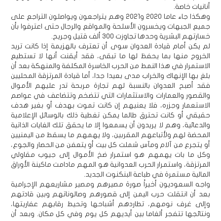
أنانيات خاصة.
وهكذا جاء عاما 2020 و2021 وهم يتراجعون ويواصلون التراجع على
جميع الجبهات ويخسرون الأسلحة والمواقع والرجال حتى اعترفوا بأن
خسارتهم البشرية وحدها تجاوزت 300 ألف قتيل وجريح.
لم يكن أمام قيادة العدوان سوى أن تعترف بالهزيمة إذا كانت تريد
الخروج منها بما يحفظ لها ما تبقى، فقد أيقنت أنها لا تستطيع
الاستمرار في هذا النمط من الحرب الخاسرة المكلفة والمنهكة بعد أن
بلغ بها الإنهاك والخراب مدى بعيدا جدا، أما قيادة المرتزقة المحليين
فقد أصبح العدوان بالنسبة لهم تجارة مربحة تدر عليهم الأموال
والقصور والعمارات والاستثمارات التي تتضخم وتتضاعف في عواصم
الاستعمار وجزره، فلا يعنيهم إن كانت تموت بهدف أو بغير هدف
حقيقي أو كانت تحترق طالما يمكن تغطية ذلك بالوسائل الإعلامية
والدعائية، وهم لا يريدون أن يسمعوا إلا ما يحقق تلك الغايات الذاتية
المحضة لهم ولأتباعهم المقربين، ولا يهمهم ما يسقط من اليمنيين
أو يتجرع من آلام ومآس شملت كل بيت أو يتعفن من الحصار والجوع،
وكل ما بات يهمهم هو استمرار ضخ الأموال إلى جيوب مقاولي
المرتزقة، واستمرار الحرب العدوانية هو المهم مادامت ماكينة الأوراق
المالية مستمرة في طباعة البنكنوت الجديد.
واجه السعوديون أخيراً صورة مصيرهم ومصير مشاريعهم الإجرامية
بعد أن انتقلت حرب اليمن إلى قصورهم وصالوناتهم وبين قادتهم
وإلى غرف نومهم، تطاردهم أشباحها وتحيط رقابهم عفاريتها،
ونتائجها تتفجر ألغاما بين أيديهم كل يوم وفي كل مكان. وبعد أن