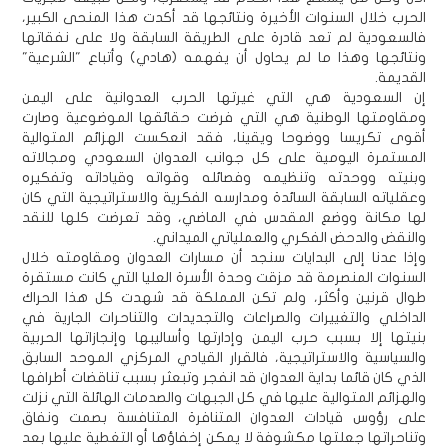
الحرب خلال السنوات الأخيرة ونتائجها قد أكدت هذا المنحى الكبير،
فالسعودية لم تعد قادرة على الطريقة السابقة ولا على نفقاتها
ونتائجها وهذا ما لم يحاول أن يفهمه (هادي) وأتباع "الشرعية"
القديمة.
إن السعودية هي التي غيرتها الحرب العدوانية على اليمن
ومقاومتها الوطنية هي التي فرضت حقائقها الموضوعية وصارت
أقوى تكريسا ووضوحا ويقينا، فقد انعكست الهزائم المتوالية
المستمرة اليومية على كل جوانب العدوان السعودي ومجالاته
وبنيته ووحدته وتنظيمه وفصائله وقواته وقياداته وتفكيره
وعقلياته السابقة السائدة ومدارسه الفكرية والاستراتيجية التي كان
لها مكانة ووضع المقدس في الماضي، وقد تعرضت كلها للنقد
والنقض والدحض الفكري والعملياتي الميداني.
وإذا عدنا إلى البدايات سنجد أن مسارات العدوان ومقاومته خلال
السنوات المنصرمة قد مزقت وحدة الأسرة العليا التي كانت مستقرة
طوال قرنين وأكثر، ولم تكن المملكة قد شهدت كل هذا الحراك
الداخلي والتغييرات والصراعات والتجديدات والتناحرات الجارية في
بنيتها إلا بسبب حرب اليمن وإدارتها وأساليبها وإنجازاتها الحربية
والسياسية والاستراتيجية، فالقرار القيادي المركزي الموحد السابق
الذي كان قائما بداية العدوان قد انفجر وتبعثر بسبب تناقضات أطرافها
والهزائم المتوالية عليها في كل الجبهات والصدمات الهائلة التي نزلت
على رؤوس قيادات العدوان المتنافرة المتنافسة بصمت ونفاق
وتناحراتها جعلتها مكشوفة لا يمكن إخفاؤها أو التغطية عليها بعد