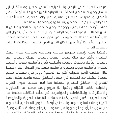
أصبحت الحرب على اليمن واستمرارها تعني مصير ومستقبل ابن
سلمان ومن خلفه من الاحتكارات الدولية الحربية مهما استهلكت من
الأموال والقدرات، فالخزائن عامرة والبنوك مذخرة والاستثمارات
والفوائض تسيح ولا تجد من يستغلها ويوظفها للمصلحة.
وذهب أوباما وجاء ترامب، ووجدها ومن خلفه فرصته الذهبية التي لا
تتكرر لاحتلاب البقرة السمينة الوافرة، وكان لا بد لترامب أن يتحول إلى
دلال أسلحة ومتطلبات حروب لكي تدور ماكيناته المتعطلة وتخف
بطالتها، وأمريكا أولاً مهما كان الثمن الذي تدفعه الوكالات الرملية
وممالك التراب.
وهكذا وجه بإنشاء جيوش جديدة وجديدة وجديدة حتى بلغت
المليون وأكثر من ذلك جيوش تقدم وجيوش تهلك وجيوش تفر
وجيوش تتآكل وتموت وتندحر وأسلحة تأتي وأسلحة تخرب وأسلحة
تشترى وأسلحة تذوب وتحترق وأسلحة تضيع في الهواء، حتى شفط
خلال حكمه لأربع سنوات أكثر من تريليون دولار في صفقات تسلح
جديدة مكنته من التقدم في بعض المناطق لمدة عامين فقط، حيث
تقدم إلى مناطق استدراج عميقة جدا ليس بعدها سوى الخراب
والخراب الكامل للغزاة ودخول بلا خروج وبعد عامين من المناورات
والاستنزافات والالتفافات والمؤامرات، ثم بدأت انبثاقات جديدة من
تحت الخراب الكبير الذي راكمته حملات القصف الجوية والصاروخية
التي تواصلت لسنوات وسنوات حتى أرهقت قوى المعتدين أنفسهم
من هول ما رأوا وما واجهوا من صمود لا يتزعزع وصلابة لا تلين وعزة،
ونفوس حرة حيدرية بالغة نصرها مهما تكن العوائق والتحديات،