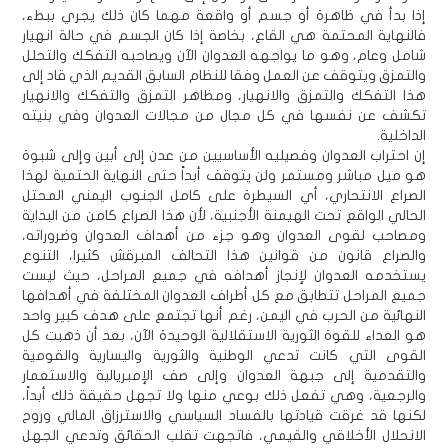
إذا بدأ في ظاهرة أو جسم أو واقعة مهما كان ذلك يجري ببطء،
فالنهاية المحتمة هي القاع، بخاصة إذا كان الجسم في حالة انهيار
شامل وعام، وهو ما يواجهه العدوان الآن ويصاحبه التفكك والتحلل
والتمزق ويتوقف عن العمل وفقا للنظام السابق القديم الذي قاد إلى
هذا التفكك والتمزق والانهيار، ومظاهر التمزق والتفكك والانهيار
تكشف عن نفسها في كل مجال من مجالات العدوان وفي بنيته
الداخلية.
إن احتراب العدوان وفصيليه الأساسيين من عدن إلى أبين وإلى شبوة
هو ميل مباشر ومستمر ولن يتوقف أبداً حتى النهاية الحتمية لهذا
الصراع الانتحاري، أي السيطرة على كامل الجنوب اليمني المحتل
الحالي الواقع تحت الهيمنة الأجنبية، لأن هذا الصراع كامن من البداية
ومصاحب لقوى العدوان وهو جزء من أهداف العدوان وضروراته،
والصراع قانون من قوانين هذا التحالف المبرقش كثيرا، التنوع
يستخدمه العدوان لإنجاز أهدافه في جميع المراحل، حيث ليست
جميع المراحل تتطابق مع كل أطراف العدوان المختلفة في أهدافها
النهائية من الحرب في اليمن، رغم أنها تجتمع على هدف كبير واحد
هو العداء للقوة الثورية الاستقلالية الوحيدة الآن، بعد أن ذهبت كل
القوى التي كانت تدعي الوطنية والثورية واليسارية والقومية
والتقدمية إلى جبهة العدوان وإلى صف الإمبريالية والاستعمار
والرجعية، وهي تفعل ذلك بوعي منها ولا تجهل حقيقة ذلك أبداً،
لكنها قد غرقت قيادتها بالفساد السياسي والاسترزاق المالي وروح
الانحلال الأخلاقي والقيمي، فاتجهت تقلب الحقائق وتدعي الجهل