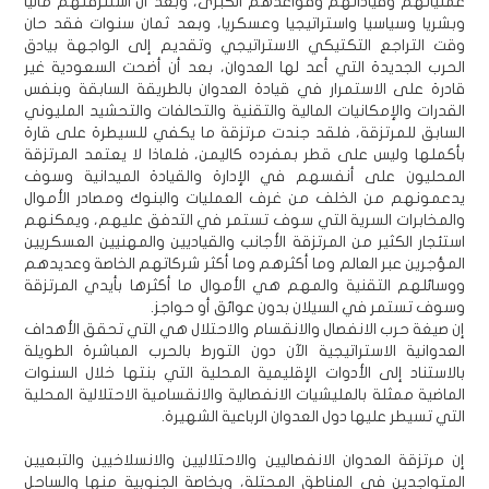
عملياتهم وقياداتهم وقواعدهم الكبرى، وبعد أن استنزفتهم ماليا
وبشريا وسياسيا واستراتيجيا وعسكريا، وبعد ثمان سنوات فقد حان
وقت التراجع التكتيكي الاستراتيجي وتقديم إلى الواجهة بيادق
الحرب الجديدة التي أعد لها العدوان، بعد أن أضحت السعودية غير
قادرة على الاستمرار في قيادة العدوان بالطريقة السابقة وبنفس
القدرات والإمكانيات المالية والتقنية والتحالفات والتحشيد المليوني
السابق للمرتزقة، فلقد جندت مرتزقة ما يكفي للسيطرة على قارة
بأكملها وليس على قطر بمفرده كاليمن، فلماذا لا يعتمد المرتزقة
المحليون على أنفسهم في الإدارة والقيادة الميدانية وسوف
يدعمونهم من الخلف من غرف العمليات والبنوك ومصادر الأموال
والمخابرات السرية التي سوف تستمر في التدفق عليهم، ويمكنهم
استئجار الكثير من المرتزقة الأجانب والقياديين والمهنيين العسكريين
المؤجرين عبر العالم وما أكثرهم وما أكثر شركاتهم الخاصة وعديدهم
ووسائلهم التقنية والمهم هي الأموال ما أكثرها بأيدي المرتزقة
وسوف تستمر في السيلان بدون عوائق أو حواجز.
إن صيغة حرب الانفصال والانقسام والاحتلال هي التي تحقق الأهداف
العدوانية الاستراتيجية الآن دون التورط بالحرب المباشرة الطويلة
بالاستناد إلى الأدوات الإقليمية المحلية التي بنتها خلال السنوات
الماضية ممثلة بالمليشيات الانفصالية والانقسامية الاحتلالية المحلية
التي تسيطر عليها دول العدوان الرباعية الشهيرة.
إن مرتزقة العدوان الانفصاليين والاحتلاليين والانسلاخيين والتبعيين
المتواجدين في المناطق المحتلة، وبخاصة الجنوبية منها والساحل