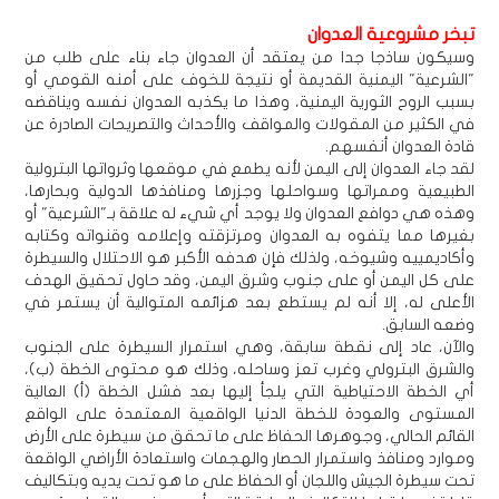
تبخر مشروعية العدوان
وسيكون ساذجا جدا من يعتقد أن العدوان جاء بناء على طلب من
"الشرعية" اليمنية القديمة أو نتيجة للخوف على أمنه القومي أو
بسبب الروح الثورية اليمنية، وهذا ما يكذبه العدوان نفسه ويناقضه
في الكثير من المقولات والمواقف والأحداث والتصريحات الصادرة عن
قادة العدوان أنفسهم.
لقد جاء العدوان إلى اليمن لأنه يطمع في موقعها وثرواتها البترولية
الطبيعية وممراتها وسواحلها وجزرها ومنافذها الدولية وبحارها،
وهذه هي دوافع العدوان ولا يوجد أي شيء له علاقة بـ"الشرعية" أو
بغيرها مما يتفوه به العدوان ومرتزقته وإعلامه وقنواته وكتابه
وأكاديمييه وشيوخه، ولذلك فإن هدفه الأكبر هو الاحتلال والسيطرة
على كل اليمن أو على جنوب وشرق اليمن، وقد حاول تحقيق الهدف
الأعلى له، إلا أنه لم يستطع بعد هزائمه المتوالية أن يستمر في
وضعه السابق.
والآن، عاد إلى نقطة سابقة، وهي استمرار السيطرة على الجنوب
والشرق البترولي وغرب تعز وساحله، وذلك هو محتوى الخطة (ب)،
أي الخطة الاحتياطية التي يلجأ إليها بعد فشل الخطة (أ) العالية
المستوى والعودة للخطة الدنيا الواقعية المعتمدة على الواقع
القائم الحالي، وجوهرها الحفاظ على ما تحقق من سيطرة على الأرض
وموارد ومنافذ واستمرار الحصار والهجمات واستعادة الأراضي الواقعة
تحت سيطرة الجيش واللجان أو الحفاظ على ما هو تحت يديه وبتكاليف