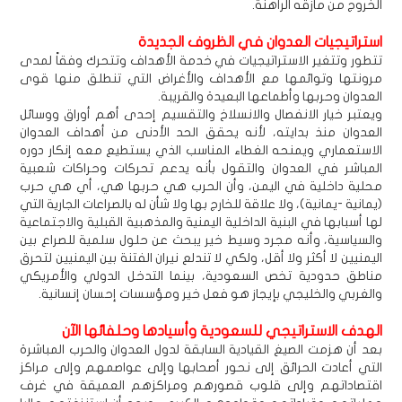
الخروج من مأزقه الراهنة.
استراتيجيات العدوان في الظروف الجديدة
تتطور وتتغير الاستراتيجيات في خدمة الأهداف وتتحرك وفقاً لمدى
مرونتها وتوائمها مع الأهداف والأغراض التي تنطلق منها قوى
العدوان وحربها وأطماعها البعيدة والقريبة.
ويعتبر خيار الانفصال والانسلاخ والتقسيم إحدى أهم أوراق ووسائل
العدوان منذ بدايته، لأنه يحقق الحد الأدنى من أهداف العدوان
الاستعماري ويمنحه الغطاء المناسب الذي يستطيع معه إنكار دوره
المباشر في العدوان والتقول بأنه يدعم تحركات وحراكات شعبية
محلية داخلية في اليمن، وأن الحرب هي حربها هي، أي هي حرب
(يمانية -يمانية)، ولا علاقة للخارج بها ولا شأن له بالصراعات الجارية التي
لها أسبابها في البنية الداخلية اليمنية والمذهبية القبلية والاجتماعية
والسياسية، وأنه مجرد وسيط خير يبحث عن حلول سلمية للصراع بين
اليمنيين لا أكثر ولا أقل، ولكي لا تندلع نيران الفتنة بين اليمنيين لتحرق
مناطق حدودية تخص السعودية، بينما التدخل الدولي والأمريكي
والغربي والخليجي بإيجاز هو فعل خير ومؤسسات إحسان إنسانية.
الهدف الاستراتيجي للسعودية وأسيادها وحلفائها الآن
بعد أن هزمت الصيغ القيادية السابقة لدول العدوان والحرب المباشرة
التي أعادت الحرائق إلى نحور أصحابها وإلى عواصمهم وإلى مراكز
اقتصاداتهم وإلى قلوب قصورهم ومراكزهم العميقة في غرف