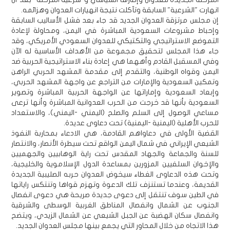
انهارت "الشرعية" السابقة وتآكلت نتيجة انهيارات العدوان وهزائمه.
إن مجلس مرتزقة العدوان الجديد قد جاء بعد فشل الأساليب السابقة
وإحباط مشروعات السعودية المباشرة في اليمن، ومحاولة لإعادة
التموضع الاستراتيجي والتكتيكي للعدوان السعودي الأمريكي، وقد
جاء هذا المجلس لتحقيق مجموعة من الأهداف الأساسية له الآن
وفي المسقبل القادم وأههما هي إعادة بناء الاستراتيجية الحربية ضد
اليمن وقواه الوطنية، والتقدم إلى مقدمة المشهد الحربي الراهن
وتمكين السعودية والإمارات من التراجع عن واجهة المشهد الحربي،
وإبعاد السعودية وإماراتها عن الواجهة الحربية المباشرة وتصوير
السعودية بأنها قد خرجت من الحرب العدوانية المباشرة وأنها ترعى
مساعي الوصول إلى السلم والصلح (اليمني -اليمني)، والاستعداد
للحرب الأهلية (اليمنية -اليمنية) تحت دعاوى عديدة.
القضية الأولى في دعاواهم القادمة، هي الادعاء بمحاربة النفوذ
الشيعي الإيراني في شمال اليمن الواقع تحت سيطرة الأنصار، والانتصار
للسنة والجماعة والجهاد المقدس تحت راية الوهابيين والجهميين
والإخوان السلفيين المزورين بمساعدة الدول الإسلاموية والخليجية،
وتحت هذه الدعاوى الغطاء سيخوض العدوان حربه الصليبية الجديدة
القديمة، وعندما تستنزف تلك الدعوة وتهزم قواها وتنتكس راياتها
في الطين سوف تنتقل إلى دعوى جديدة صريحة هي دعوى انفصال
الجنوب عن الشمال وانفصال المناطق الغربية الوسطى والشرقية
وانفصال سكان الهضبة عن الجبل الشيعي عن الشمال الزيدي، ويتضح
هذا الاتجاه من خلال المحاور التي يجمع بينها مجلس العدوان الجديد.