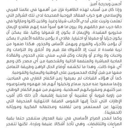
أحسن وبدرجة أميز.
وإذا كان من أسباب لهذه الظاهرة فإن من أهمها في عالمنا العربي
والإسلامي هو خراب العقائد الروحية الصحيحة لدى تلك الشرائح التي
تعلمت وتربت على أيدي الأجانب شرقا وغربا، والذين كانوا ومازالوا في
حالة حرب مع خالقهم ولا يرون ما هو أسوأ منه إنهم فاقدو الإيمان
مخروبو العقيدة، والإيمان لا يكون إلا شموليا وكليا، فلا يمكن أن
يكون جزئيا أو مفرقا أو اختياريا، فالذي لا يؤمن بخالقه الأعلى لا يمكن
أن يؤمن بالأجزاء والفروع ويهمل الأساس والجذور، هكذا صنعوا من
تربة فاسدة لا تنبت إلا الأشواك فلا قيم ولا أخلاق ولا التزامات ولا
واجبات ولا روادع أو وازعات وكل شيء مبني على الجدوى والفائدة
المادية المباشرة والمنفعة الذاتية والشخصية من أي مصدر كان ومع
أي قوة كانت، وهذا ما تكشفه أوضاع الحال الراهن وطريقة التعامل
معها من قبل أولئك المحسوبين على الوطنية واليسارية والقومية.
كما أن هؤلاء القيادات لم يعرفوا زمن الكفاح الضاري في الميادين،
وإنما سمعوا عنه مجرد سماع وتخيلوا أنهم قد فهموه واستوعبوه
عبر كتبهم ومقروءاتهم السطحية، ومنهم من فهم الكفاح الوطني
من زاوية قروية أو عشيرية أو مدينية إقليمية، لأن ذلك كان أقرب
الإطارات التي تلجأ إليها النفوس الضيقة الانتهازية المنحرفة التي
ورثتها عن المستعمر وعن ثقافته ومخلفاته الفكرية ومورثاته
(الحضارية).
وكما انفجر الصراع الأساسي في بنية العدوان ستنفجر حتما بقية
الصراعات والتناقضات، وهي تأخذ أشكالا عنيفة وباردة، لكنها تتفجر