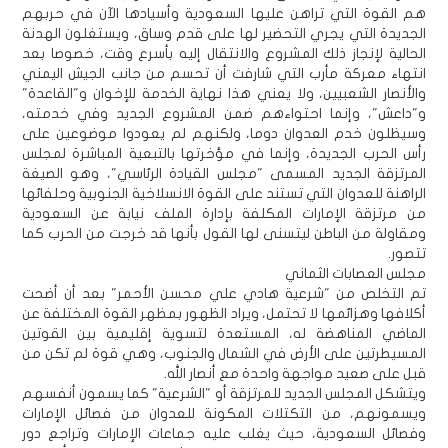
هم القوة التي تراهن عليها السعودية وأسيادها الآن في حربهم
الجديدة التي يجري التحضير لها على قدم وساق، ويستغلون الهدنة
الحالية لإنجاز ذلك المشروع والانتقال إليه بأسرع وقت، خصوصا بعد
انتهاء معركة مأرب التي شارفت أن تحسم من جانب الجيش اليمني
والأنصار الشعبيين، ولا يعني هذا نهاية الخدمة للإخوان و"القاعدة"
و"داعش"، وإنما احتواءهم ضمن المشروع الجديد وفي خدمته،
وسيظلون خدم العدوان دوما، ولكنهم لم يعودوا موضوعين على
رأس الحرب الجديدة، وإنما في مؤخرتها بالتبعية المباشرة لمجلس
المرتزقة الجديد المسمى "مجلس القيادة الرئاسي"، وهو الصيغة
الراهنة للعدوان التي تستند على القوة الانسلاخية الجنوبية وحلفائها
من مرتزقة الإمارات المكلفة بإدارة الملف نيابة عن السعودية
ومقاولة من الباطن ليتسنى لها القول بأنها قد خرجت من الحرب كما
تتصور.
مجلس العصابات الثماني
تم التخلص من "شرعية هادي علي محسن الأحمر" بعد أن أضحت
أكلافها وهزائمها لا تحتمل، ويراد الظهور بمظهر القوة المختلفة عن
الماضي المناهضة له، المستعدة لتسوية إقليمية بين القوتين
المسيطرتين على الأرض في الشمال والجنوب، وهي قوة لم تكن من
قبل على صعيد مواجهة واحدة مع أنصار الله.
ويتشكل المجلس الجديد للمرتزقة أو "الشرعية" كما يسمون أنفسهم
ويسمونهم، من التكتلات المكونة للعدوان من فصائل الإمارات
وفصائل السعودية، حيث يغلب عليه جماعات الإمارات وتراجع دور