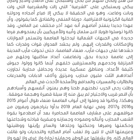
من هلل وبكى منهم من بكى واستبكى على الأطلال والديار ومازال
يبكي ويستبكي على "الشرعية" التي زالت والمشرعية التي ولت
وبانت وضاعت، وهو في الحقيقة لا يبكي إلا ضياع أمجاده ودولته
الفانية الكرتونية الافتراضية، دويلة المنفى والفنادق كما يقولون، وأن
عهدا جديدا ينفتح أمامهم أنه عهد آخر مختلف عن الماضي، وقد
كانوا توسلوا طويلا لابن سلمان وأبيه وللأمريكيين بأن يمنحوهم فرصا
جديدة في الجبهات الشمالية ليدخلوا العاصمة ولتستمر الموازنات
والإمكانات والقدرات إليهم، ولم يحشد العدوان قوات وقدرات كما
حشدها على جبهات مأرب، صنعاء العاصمة، حتى تحولت مأرب المدينة
إلى عاصمة جديدة بحق، وتضاعفت أعداد ساكنيها وجلهم من
المرتزقة وخدمهم والمسترزقين خلفهم أينما كانوا وولوا، جيوش
كثيفة الأعداد، ومناطق عسكرية عديدة وجحافل محاربة تجاوزت
أعدادهم الثلث مليون محارب ومرتزق وآلاف الدبابات والمدرعات
والطائرات والمسيرات والمدافع والأسلحة الأحدث في العالم.
وظلت رحى الحرب تطحنهم طحنا وهم يمنون أنفسهم وأسيادهم
بأن النصر قريب والاجتياح لم يبق منه إلا سيلة قصيرة وهجمة موفقة..
وهكذا، وكانوا قد وصلوا إلى أبواب العاصمة صنعاء طوال أعوام 2015
و2016 و2017. وفي نهاية العام 2019 بدأوا يتراجعون ويفرون من
مواقعهم على مشارف العاصمة المحاصرة بعد أن اصطدموا بقوة
الشعب المحارب وأبنائه وصموده وجسارته وعبقرية قيادته وشجاعتها
وحكمتها وصبرها وحنكتها وجلدها واتساع رؤيتها ووطنيتها
وعزيمتها التي لا تلين ولا تغلب أمام المكاره والتحديات ولو قاتلت
العالم كله، ولا يشغلها عن الوطن وحمايته تجارة ولا غرض ولا لهو ولا