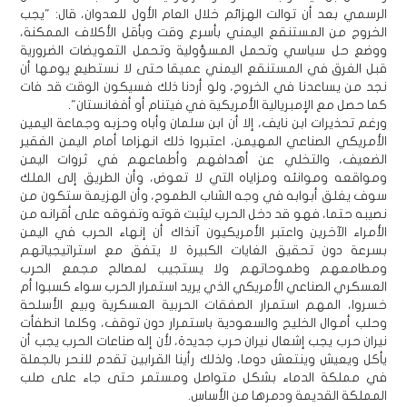
الرسمي بعد أن توالت الهزائم خلال العام الأول للعدوان، قال: "يجب
الخروج من المستنقع اليمني بأسرع وقت وبأقل الأكلاف الممكنة،
ووضع حل سياسي وتحمل المسؤولية وتحمل التعويضات الضرورية
قبل الغرق في المستنقع اليمني عميقا حتى لا نستطيع يومها أن
نجد من يساعدنا في الخروج، ولو أردنا ذلك فسيكون الوقت قد فات
كما حصل مع الإمبريالية الأمريكية في فيتنام أو أفغانستان".
ورغم تحذيرات ابن نايف، إلا أن ابن سلمان وأباه وحزبه وجماعة اليمين
الأمريكي الصناعي المهيمن، اعتبروا ذلك انهزاما أمام اليمن الفقير
الضعيف، والتخلي عن أهدافهم وأطماعهم في ثروات اليمن
ومواقعه وموانئه ومزاياه التي لا تعوض، وأن الطريق إلى الملك
سوف يغلق أبوابه في وجه الشاب الطموح، وأن الهزيمة ستكون من
نصيبه حتما، فهو قد دخل الحرب ليثبت قوته وتفوقه على أقرانه من
الأمراء الآخرين واعتبر الأمريكيون آنذاك أن إنهاء الحرب في اليمن
بسرعة دون تحقيق الغايات الكبيرة لا يتفق مع استراتيجياتهم
ومطامعهم وطموحاتهم ولا يستجيب لمصالح مجمع الحرب
العسكري الصناعي الأمريكي الذي يريد استمرار الحرب سواء كسبوا أم
خسروا، المهم استمرار الصفقات الحربية العسكرية وبيع الأسلحة
وحلب أموال الخليج والسعودية باستمرار دون توقف، وكلما انطفأت
نيران حرب يجب إشعال نيران حرب جديدة، لأن إله صناعات الحرب يجب أن
يأكل ويعيش وينتعش دوما، ولذلك رأينا القرابين تقدم للنحر بالجملة
في مملكة الدماء بشكل متواصل ومستمر حتى جاء على صلب
المملكة القديمة ودمرها من الأساس.