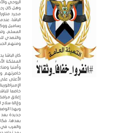
الروحي والأ
وهل كان رجا
مجرد مناورا
الباشا، عند
رساميل ووكا
المسلم، ول
والتصدي للم
ومنهم الجبر
كان الباشا 
المملكة الأ
وأمنيا وصنا
خاصرتهم وم
الأعلى على ا
الإمبراطورية
خاضعا للباش
وإزالة سلاح 
وبهذا الوضع
جديدة بعد ا
بعدها، فكان
والعرب في ط
بعد تجاوز دو