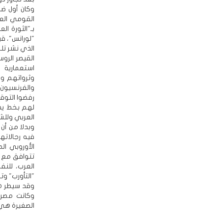
وكان أول ضح
القومي العرب
"لورانس"، قب
الذي نشر تل
القيصر الرو
استعمارية 
وثرواتهم وم
والفرنسيون 
رفضوا التوق
لهم بخط يد
العربي وللش
وبدلا من أن
فيه رجالاته
الأوروبي ا
تتوافق مع 
العرب، للنف
"التأورب" وت
وقد سيطر هذ
وكانت مصر و
الصغيرة هي 