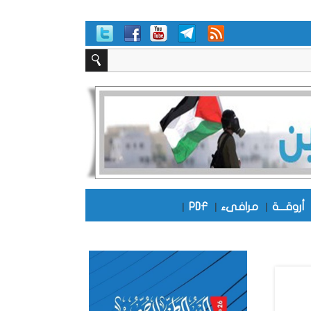
أروقـــة
|
مرافىء
|
PDF
|