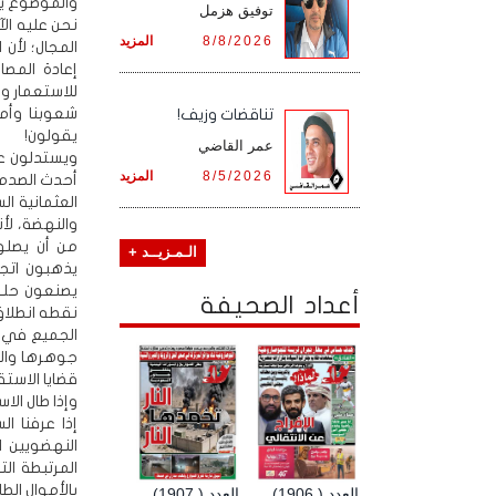
والموضوع يت
توفيق هزمل
نحن عليه ال
8/8/2026
المزيد
المجال؛ لأن 
إعادة المصا
للاستعمار و
شعوبنا وأمم
تناقضات وزيف!
يقولون!
عمر القاضي
ويستدلون عل
8/5/2026
المزيد
أحدث الصدمة 
العثمانية ا
والنهضة، لأن
من أن يصلو
الـمـزيــد +
يذهبون اتج
يصنعون حلف
أعداد الصحيفة
نقطه انطلاق
الجميع في ت
جوهرها والر
قضايا الاستق
وإذا طال الا
إذا عرفنا ا
النهضويين ال
المرتبطة الت
بالأموال ال
العدد ( 1906)
العدد ( 1907)