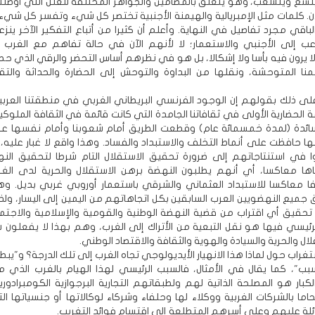
سع ويتشعب، وهو يتعلق بالمضامين والجواهر المختلفة للعلل التي أوصلتنا
آن. كلمات مثل الإمبريالية والهيمنة الأجنبية تختصر كل شيء وتفسر كل شي
الباقي مجرد تفاصيل في النهاية. وأعلم أن كثيرا من أتباع التفكير الآخر ين
عب إلى الأجنبي والاستعمار؛ لا لأنهم الآن في حالة تفاهم مع الغرب 
لا يرون فيه بأسا ولا إشكالا، بل هو في نظرهم أساس التحضر والرقي الذي ح
نا المتوحشة، ونقلها من البداوة والتوحش إلى الحضارة والحداثة والتق
ى ذلك بقولهم إن الوجود الفرنسي البريطاني الغربي في منطقتنا العربي
الحضارية الأولى في ثقافاتنا الجامدة التي كانت قائمة في الثقافة الملوكية
لسائدة (لمدة خمسمائة عام) وقطعت الطريق أمام شعوبنا وأمام نفسها عن
ها حافظت على أنماط التخلف والاستبداد والفساد. وهذا واقع لا غبار عليه، 
ا في استنتاجاتهم إلى ضرورة تحقيق الاستقلال التام شرطا لتحقيق ال
اها معاكسا، أي أنهم يطلبون النهضة برهن الاستقلال والحرية لدى الغ
ا معاكسا للاستبداد العثماني والشرقي باستعمار أوروبي غربي بديل. 
 جميع النهضويين العرب السابقين بكل اتجاهاتهم من اليمين إلى اليسار، ول
حقيق أي اقتراب من قضية النهضة الوطنية والقومية والإسلامية والاجتماع
ئيسي فيها هو نقل التبعية من الأتراك إلى الغرب، وهم بهذا لا يفعلون شيئ
لال والحرية والسيادة والهوية والثقافة والاقتصاد الوطني.
ستغراب حول لماذا هذا الانهيار الأيديولوجي تجاه الغرب إلى تلك الدرجة؟ و"يب
لسبب"، كما يقال في الأمثال، فالسبب الرئيسي لهذا الهيام بالغرب الذي مي
كبار هو المصلحة الذاتية لهم ولطبقاتهم التجارية البرجوازية الكومبرادورية
حاما بالشركات الغربية ووكلاء لها وحلفاء وشركاء لوكالاتها أو جنسياتها ا
طائلة عليهم وعلى أسرهم المتطلعة إلى اقتسام فوائد التغريب.