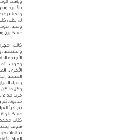
وباسم الوحد
بالأسيد وتذ
والمشير عبد
لن نطيل كثي
وسنة، قوميي
عسكريين وسي
كانت أجهزة 
والمنطقة، و
الأجنحة الدا
وجهت الأموا
الأخرى، الم
الضخمة إليه
وشراء السيار
وكل ما كان 
مديونا، ثم 
ثم هيأ العر
عسكريا واقتص
كتاب محمد 
سوف يعتمدون
تحالفات طو
العراق الأغن