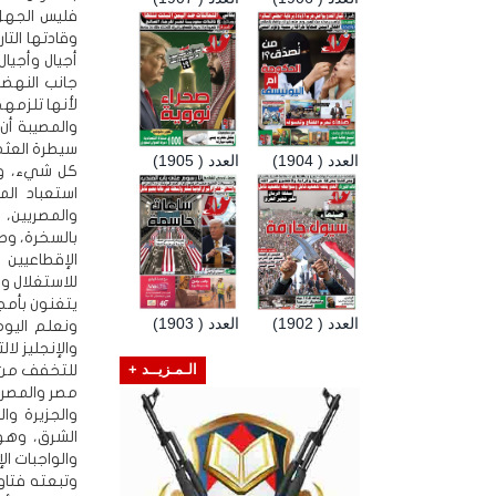
فليس الجهل 
وقادتها الت
أجيال وأجيا
جانب النهضو
لأنها تلزمهم
والمصيبة أن
سيطرة العثم
العدد ( 1904)
العدد ( 1905)
كل شيء، ولي
استعباد ال
والمصريين، 
بالسخرة، وصا
الإقطاعيين 
للاستغلال و
يتغنون بأمج
العدد ( 1902)
العدد ( 1903)
ونعلم اليو
والإنجليز لا
الـمـزيــد +
للتخفف من س
مصر والمصري
والجزيرة و
الشرق، وهو
والواجبات ا
وتبعته فتاو