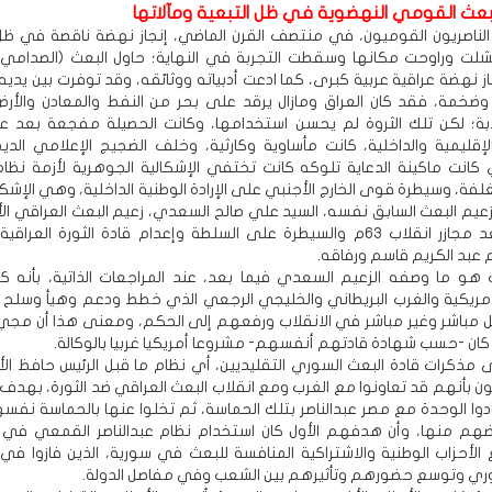
بعث القومي النهضوية في ظل التبعية ومآلاتها
الناصريون القوميون، في منتصف القرن الماضي، إنجاز نهضة ناقصة في ظل 
شلت وراوحت مكانها وسقطت التجربة في النهاية؛ حاول البعث (الصدامي 
ز نهضة عراقية عربية كبرى، كما ادعت أدبياته ووثائقه، وقد توفرت بين يدي
 وضخمة، فقد كان العراق ومازال يرقد على بحر من النفط والمعادن والأرض
عذبة؛ لكن تلك الثروة لم يحسن استخدامها، وكانت الحصيلة مفجعة بعد 
الإقليمية والداخلية، كانت مأساوية وكارثية، وخلف الضجيج الإعلامي الد
 كانت ماكينة الدعاية تلوكه كانت تختفي الإشكالية الجوهرية لأزمة نظام 
غلفة، وسيطرة قوى الخارج الأجنبي على الإرادة الوطنية الداخلية، وهي الإشكا
عيم البعث السابق نفسه، السيد علي صالح السعدي، زعيم البعث العراقي الأ
مذكراته، بعد مجازر انقلاب 63م والسيطرة على السلطة وإعدام قادة الثورة العراق
م عبد الكريم قاسم ورفاقه.
 هو ما وصفه الزعيم السعدي فيما بعد، عند المراجعات الذاتية، بأنه كا
لأمريكية والغرب البريطاني والخليجي الرجعي الذي خطط ودعم وهيأ وسل
 مباشر وغير مباشر في الانقلاب ورفعهم إلى الحكم، ومعنى هذا أن مجي
كان -حسب شهادة قادتهم أنفسهم- مشروعا أمريكيا غربيا بالوكالة.
ى مذكرات قادة البعث السوري التقليديين، أي نظام ما قبل الرئيس حافظ الأ
ن بأنهم قد تعاونوا مع الغرب ومع انقلاب البعث العراقي ضد الثورة، بهدف 
ادوا الوحدة مع مصر عبدالناصر بتلك الحماسة، ثم تخلوا عنها بالحماسة نفسه
ضهم منها، وأن هدفهم الأول كان استخدام نظام عبدالناصر القمعي في ا
أحزاب الوطنية والاشتراكية المنافسة للبعث في سورية، الذين فازوا في ا
سوري وتوسع حضورهم وتأثيرهم بين الشعب وفي مفاصل الدولة.