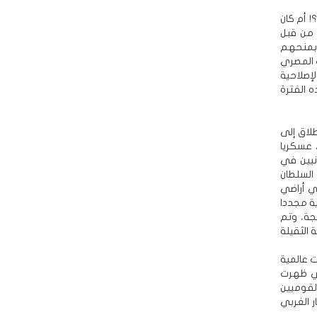
 أم كان
 من قبل
 بمنحهم
 المصري
إصلاحية
ه الفترة
لاق إلى
 عسكريا
انيين في
السلطان
في أراضي
ية مجددا
جة، وتم
رئيسية الثقيلة
 عالمية
تي ظهرت
لقوميين
 الغربي