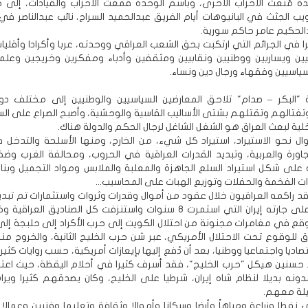
ة مُنعت الأحزاب الأخرى، وباسم الوحدة قُمعت الأحزاب والقيادات، إلى ح
ويب الجثث في البانيوهات أيام الفريق عبدالحميد السراج، نائب عبدالناصر 
الحكيم عامر حاكم سورية.
را في الجرائم التي ارتكبت بحق الشعب العراقي ووحدته، عربا وأكرادا وأقلي
ن ويساريين ووطنيين ونقابيين ومثقفين وأدباء ومفكرين وخريجين وعلما
اسيين وفقهاء ورجال دين ونساء.
"البكر – صدام" تلاحق المعارضين السياسيين والوطنيين إلى مختلف دول
تغتالهم وتقتلهم بشتى الأساليب القاسية والوحشية، وأصبح الصراع على الس
خلية لبعث العراق هو الشغل الشاغل لرجال الحكم والدولة هناك.
ل نحو الاستيراد، استيراد كل شيء، من الخارج، ومنها الأسلحة والتدخل في
جاورة والعربية، وتبديد القدرات العراقية في الحروب، ومحالفة الغرب وضخ 
 على شكل استيراد السلع الجاهزة والمعلبة والملابس ومواد التجميل وبناء
ات الفخمة والحفلات وتوزيع الهبات على المحاسيب...
قد راكمه العراقيون خلال عقود من أموال وقدرات وثروات واستثمارات تم تبد
حرب صدام على جارته إيران التي استمرت 8 سنوات واستنزفت كل الصناديق العر
وقع في مغامرات مجنونة من احتلال الكويت إلى حرب الأكراد إلى حلبجة إلى 
اق للوقوع تحت الاحتلال الأمريكي، عبر شن حرب الخليج الثانية، والخروج من
اديا واجتماعيا ووطنيا، بعد أن دُفع إليها بإيعازات أمريكية، حسب روايات كثير
حسنين هيكل "حرب الخليج"، فقد أسرف كثيرا في أحلام اليقظة، حيث اعت
ه بديلا لنظام شاه إيران، شرطيا على الخليج، وكان يصدقهم كثيرا وير
يلة معهم.
ى نفطا وزراعة ومياهاً وأرضا وسكانا وأموالا وثقافة وتعليما وفنيين وعمالا