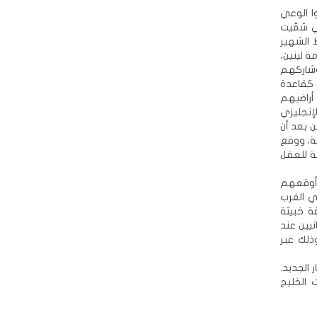
وا الوعي
ي سُمّيت
لضابط الشهير
ة لينين،
 وشاركهم
 كقاعدة
راضيهم
إنجليزي
 بعد أن
ة، ووقع
ة للعقل
 أوقعهم
ي الغرب
ة خبيثة
يين عند
ذلك عبر
 الجديد.
 الخليج