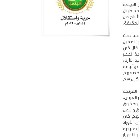
 النهضة
مة طوال
رباح من
لحقيقة،
وسة تحت
جيشه قبل
يغال في
مة لمصر
د للأرض
 وأتباعه
وأخضعهم
العكس هم
الفرنجة
 الغربي،
ة وحقوق
ق واليمن
لحهم في
الأوراد
تقليدية
الانهيار