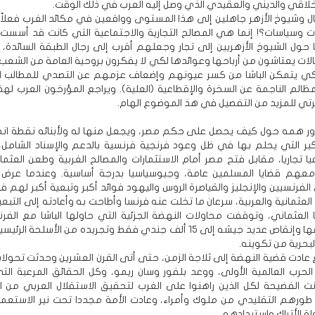
خلاقي والديني والعقيدي الذي وصل إليه العرب في ذلك الوقت.
ل وشيوخ الأزهر جاهلين إلى هذا المستوى وواقعين في مكائد الغرب فعلاً؟!
ت وسياسات؟! إنما هي المصالح التجارية والاجتماعية التي كانت قد أسست
ما حول الشيوخ الأزهريين إلى تجار وجعلهم أقرب إلى رجال الطبقة السائدة،
لات يعتاشون من أرباحها وعوائدها لكي لا يفكرون بروحية العامة من الشعب
كي يتمكن الباشا من كسر عيونهم وإضعاف عزمهم عن التصدي للمطالب ال
ظالم الناجمة عن السخرة والإقطاعية (العلية). ويراجع المؤرخون العرب لهذ
تي للمزيد من التفصيل في هذ الموضوع الهام.
يدور همه حول كيف يحصل على حكم مصر، ويجعل منها له ولأبنائه نقطة انط
كبر التي يحلم بها في ظل وعود فرنجية فرنسية بالدعم والإسناد الشامل،
عيا تجاريا، مقابل فتح مصر أمام الاستثمارات والمصالح الغربية وطعن العثم
عهم قضايا المسلمين عامة، وجيوسياسيا بدرجة أساسية. وعندما عرض 
لفرنسيين والإنجليز والقياصرة الروس واليهود فوائد أكبر وتبعية أكبر لهم 
 العثمانية والعربية، سرعان ما تخلت عنه فرنسا وأطاحت به وأعادته إلى التبع
ا العثماني، وتوقفت محاولات النهضة الجزئية التي حاولها الباشا مع الفرن
إغلاق مرافقها وإنقاص عديد جيشه إلى 15 ألف جندي فقط وتجريده من الأسلحة ال
البحرية من تكوينه.
 عادت قضية النهضة إلى ثلاجة الزمن، حتى أتى القرن العشرين وحدثت تحولات
لحرب العالمية الأولى، ووعد بلفور وسان ريمو، وكل الحقائق المرعبة ال
ت الفضيحة لكل الذين راهنوا على الغرب لتحقيق الاستقلال العربي من ا
ورهم التقليدي من ملوك وأمراء، وعادت الأمة مجددا تحت نير الاستعمار
لة الأتراك واستبدادهم.