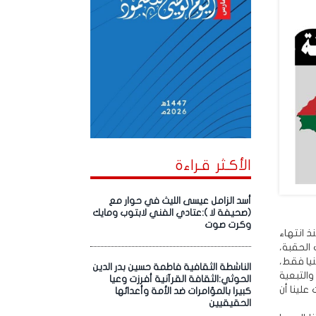
الأكـثر قـراءة
أسد الزامل عيسى الليث في حوار مع
(صحيفة لا ):عتادي الفني لابتوب ومايك
وكرت صوت
ذ انتهاء
الحقبة،
يا فقط،
الناشطة الثقافية فاطمة حسين بدر الدين
التبعية
الحوثي:الثقافة القرآنية أفرزت وعيا
علينا أن
كبيرا بالمؤامرات ضد الأمة وأعدائها
الحقيقيين