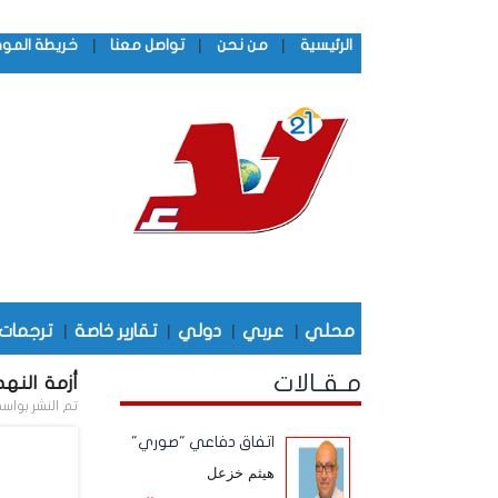
|
|
|
الرئيسية
من نحن
تواصل معنا
خريطة المو
محلي
|
عربي
|
دولي
|
تقارير خاصة
|
ترجمات
مـقـالات
أزمة النه
تم النشر بواس
اتفاق دفاعي "صوري"
هيثم خزعل