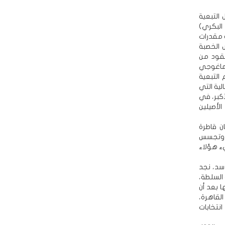
التبعية
البكري)
ه مقدرات
 الخصبة
عقود من
يماغوجي
التبعية
لية التي
كبر، في
ية الأصيلين
ن قاطرة
ح وتجسس
ء هؤلاء
سد، نجد
السلطة،
ا بعد أن
لقاهرة،
نتخابات