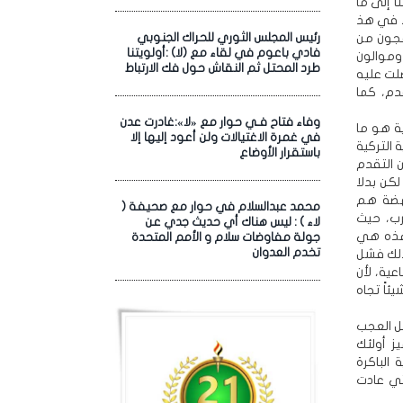
 إلى ما
ء في هذ
زعجون من
رئيس المجلس الثوري للحراك الجنوبي
فادي باعوم في لقاء مع (لا) :أولويتنا
وموالون
طرد المحتل ثم النقاش حول فك الارتباط
صلت عليه
دم، كما
وفاء فتاح فـي حوار مع «لا»:غادرت عدن
ة هو ما
في غمرة الاغتيالات ولن أعود إليها إلا
 التركية
باستقرار الأوضاع
 التقدم
لكن بدلا
نهضة هم
محمد عبدالسلام في حوار مع صحيفة (
رب، حيث
لاء ) : ليس هناك أي حديث جدي عن
وهذه هي
جولة مفاوضات سلام و الأمم المتحدة
تخدم العدوان
ذلك فشل
ية، لأن
اً تجاه
طل العجب
ز أولئك
 الباكرة
لتي عادت