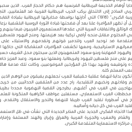
ايا أوهام الخديعة البريطانية الفرنسية هم حكام الحجاز العرب، الذين سحب
ي الساذج إلى الالتحاق بركب الحرب البريطانية الغربية ضد العثمانيين، الت
بـ"الثورة العربية الكبرى" (1916) التي أدارتها بواسطة مخابراتها البريطانية بقيادة ا
ل أن تظهر المؤامرة علنا بعد أن فضحتها قيادة الثورة الروسية البلشفية بزعام
ك الوثائق والاتفاقات السرية التي عقدها المستعمرون الغربيون فيما بينهم
سي المخلوع مقابل منحه أراضي تركية بعد هزيمتها، ومنح اليهود فلسطين
متقدمة ضد توحيد العرب ولتدمير قوتهم وتقدمهم والاستيلاء على أ
مراتهم الاستراتيجية، ومعها تكشفت المؤامرات المتشابكة التي حاكها ال
واليهود الصهاينة وبنو سعود المتصهينون الذين سيحلون محل الشريف حسين
يع على منح فلسطين لليهود ولبريطانيا، وفعلها بنو سعود، وعبد العزيز خاص
ه وتوقيعه وشهد بهذا كل المؤرخين الموضوعيين، وكانت تلك صدمة هائل
عب المسلم كله.
 تكون بداية لنهضة عقلية حقيقية للعرب تجعلهم يفيقون من الوهم الذين
م وقادتهم ونخبهم التقليدية، راح عدد من المثقفين الحداثيين من خريج
لمهاجرين في الغرب في أغلبهم، يطرحون القضية النهضوية مجددا بطريق
مخططات الغرب الاستعماري، مستغلين عواطف الكراهية المتكونة للعثمان
خ في أسطورة تقليد الغرب طريقا للنهضة والتحرر والاستقلال والتقدم، و
قليد الغرب في كل حياته وأساليبه.
ا الاتجاه الفكري الجديد على المنابر الجديدة التي نشأت في ظل الاستعمار
الشام والمغرب والجزيرة العربية والعراق وإيران والهند المسلمة وإمارات
مراكزه الاستعمارية المتقدمة الكبرى.