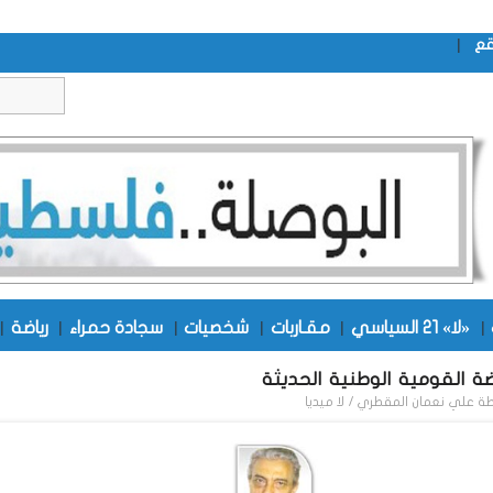
|
قع
|
«لا» 21 السياسي
|
مقـاربات
|
شخصيات
|
سجادة حمراء
|
رياضة
|
ضة القومية الوطنية الحديثة
طة
علي نعمان المقطري / لا ميديا