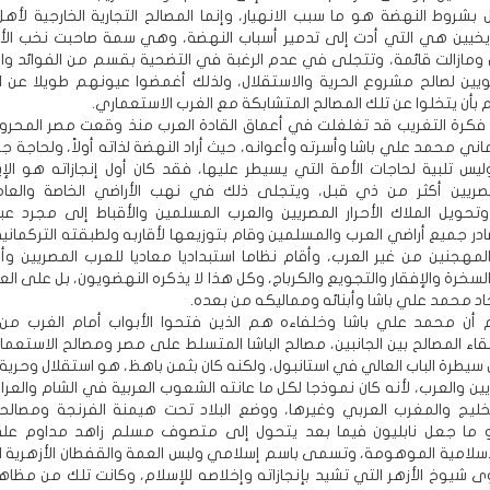
بشروط النهضة هو ما سبب الانهيار، وإنما المصالح التجارية الخارجية لأهل
اريخيين هي التي أدت إلى تدمير أسباب النهضة، وهي سمة صاحبت نخب الأ
ل ومازالت قائمة، وتتجلى في عدم الرغبة في التضحية بقسم من الفوائد والأ
يين لصالح مشروع الحرية والاستقلال، ولذلك أغمضوا عيونهم طويلا عن ا
 بأن يتخلوا عن تلك المصالح المتشابكة مع الغرب الاستعماري.
 فكرة التغريب قد تغلغلت في أعماق القادة العرب منذ وقعت مصر المحر
اني محمد علي باشا وأسرته وأعوانه، حيث أراد النهضة لذاته أولاً، ولحاجة 
س تلبية لحاجات الأمة التي يسيطر عليها، فقد كان أول إنجازاته هو الإ
مصريين أكثر من ذي قبل، ويتجلى ذلك في نهب الأراضي الخاصة والعا
وتحويل الملاك الأحرار المصريين والعرب المسلمين والأقباط إلى مجرد عبي
در جميع أراضي العرب والمسلمين وقام بتوزيعها لأقاربه ولطبقته التركمانية
المهجنين من غير العرب، وأقام نظاما استبداديا معاديا للعرب المصريين 
السخرة والإفقار والتجويع والكرباج، وكل هذا لا يذكره النهضويون، بل على 
اد محمد علي باشا وأبنائه ومماليكه من بعده.
م أن محمد علي باشا وخلفاءه هم الذين فتحوا الأبواب أمام الغرب من 
لتقاء المصالح بين الجانبين، مصالح الباشا المتسلط على مصر ومصالح الاستعمار
يطرة الباب العالي في استانبول، ولكنه كان بثمن باهظ، هو استقلال وحري
ين والعرب، لأنه كان نموذجا لكل ما عانته الشعوب العربية في الشام والعرا
الخليج والمغرب العربي وغيرها، ووضع البلاد تحت هيمنة الفرنجة ومصا
 ما جعل نابليون فيما بعد يتحول إلى متصوف مسلم زاهد مداوم على 
لإسلامية الموهومة، وتسمى باسم إسلامي ولبس العمة والقفطان الأزهرية ال
ى شيوخ الأزهر التي تشيد بإنجازاته وإخلاصه للإسلام، وكانت تلك من مظاهر 