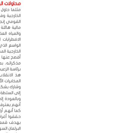
محاولات ال
مثلما حاول 
الخارجية وف
القومي إنجا
مالية هائلة
والمياه ال
الاضطرابات 
الواسع الذي
الخارجية الم
أفصح عنها ز
برئاسة الزعي
هذ الانقلاب
المخابرات ا
وشارك بشكل
إلى السلطة 
وبالعودة إل
أنهم يعترفو
كما أنهم أر
حققوا أغرا
بهدف قمع ال
البرلمان ال