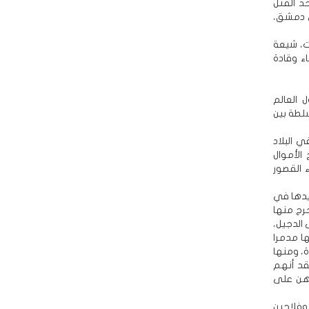
د القتل
في دمشق،
ات، شيعة
ء وقادة
 العالم
لطة بين
 البلاد
الأموال
 القصور
يدها في
اقية وخرج منها
الدجيل،
ها مدمرا
ة، ومنها
قد أنهم
اهن على
 وفلاحين