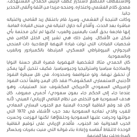
والاستعطاف المتصنع لاستدرار عطف الرئيس الحمدي المستهدف،
فصدق كلام الغشمي واعتذاره، ومنحه مزيدا من الثقة وألقى التحذير
جانبا.
وكانت النتيجة أن الغشمي، وسريا، قام باعتقال زيد الشامي واغتياله
مباشرة بعد الحدث، وأشاع أنه حاول اغتياله في مبنى القيادة العامة.
إنها فاجعة بحق ألمت باليمنيين والعرب؛ لكنها لم تكن محتمة بأي
شكل من الأشكال، وقبل ذلك هي تشير إلى الخلل الكامن في
شخصيات القيادات التي تولت قيادة النهضة الإصلاحية ذات المنحى
البرجوازي البيروقراطي العسكري المرتبطة بالكمبرادور وبالغرب
وبالسعودية.
كان الحمدي مثالا للشخصية النهضوية قصيرة النظر حسنة النوايا
والساذجة سياسيا واستراتيجيا وجيوسياسيا، فكيف تتخيل أنها يمكن
أن تحقق نهضة، ولو متواضعة ومحدودة، في ظل سيطرة النفوذ
الأجنبي الاستعماري المكشوف؟! فقد كان اليمن واقعاً تحت النفوذ
الإمبريالي السعودي الأمريكي المكشوف منذ الستينيات، وهو
عندما جاء إلى الحكم جاء بعون سعودي/ أحمري معروف. كان
هدف السعودية هو التخلص من نظام القاضي الإرياني/ العيني؛ لأنه
كان قد وقع اتفاقية الوحدة اليمنية مع الجنوب اليساري المعادي
للغرب والذي تعاديه السعودية بعد حرب الأشقاء في 1972 التي
مولتها وحرضت عليها السعودية وحلفاؤها؛ لكنها انهزمت وخسرت
الحرب العدوانية ضد الجنوب، فأقدم الإرياني على توقيع اتفاقية
الوحدة لالتقاط أنفاسه وإعادة بناء قواته التي منيت بضربات وبخسائر
كبيرة وحلت بها الهزيمة.