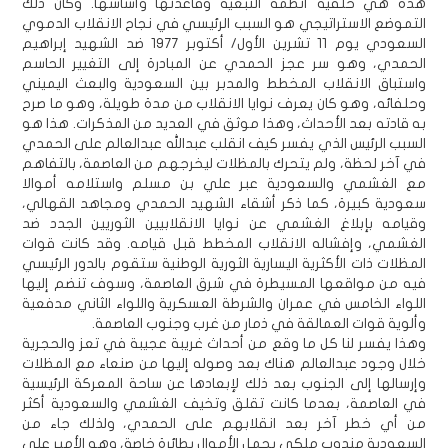
هذه هي خلفية أنظمة التبعية وقاعدتها وأساسها. وكان ذلك
التموضع الاستراتيجي هو السبب الرئيسي في نجاح الانقلاب الدموي
السعودي يوم 11 تشرين الأول/ أكتوبر 1977 ضد الشهيد إبراهيم
الحمدي، وهو سر عجز الحمدي عن المبادرة إلى التغيير الحاسم
واستباق الانقلاب المخطط والمدبر بين السعودية والبعث اليميني
وحلفائه، وهو كان يعرف نوايا الانقلاب من مدة طويلة، وهو ما صرح
به قادته بعد الأحداث، وهذا موثق في العديد من المذكرات. هذا هو
السبب الرئيس الذي يفسر كيف انقلب عبدالله عبدالعالم على الحمدي
في آخر لحظة، ولم يتحرك بالمظلات ليخرجهم من العاصمة، بالتفاهم
مع الغشمي والسعودية عبر علي بن مسلم واستلامه أموالا
سعودية كبيرة، كما ذكر أشقاء الشهيد الحمدي ومجاهد القهالي،
وقيامه بإبلاغ الغشمي عن نوايا الانقلابيين الثوريين الجدد ضد
الغشمي، وإفشاله الانقلاب المخطط قبل قيامه. وقد كانت قوات
المظلات ذات الأكثرية اليسارية الثورية الوطنية ستقوم بالدور الرئيسي
فيه من مواقعها المسيطرة في شرق العاصمة، وسوف تنضم إليها
اللواء الخامس في عمران والشرطة العسكرية واللواء الثاني مدفعية
وألوية قوات العمالقة في ذمار من غرب وجنوب العاصمة.
وهذا يفسر لنا كل ما وقع من أحداث غريبة عجيبة في تعز والحجرية
خلال وجود عبدالعالم هناك بعد وصوله إليها من صنعاء مع المظلات
وإرسالها إلى الجنوب بعد ذلك لإبعادها عن ساحة المعركة الرئيسية
في العاصمة، بعدما كانت تقلق وتخيف الغشمي والسعودية أكثر
من أي خطر آخر بعد انقلابهم على الحمدي، ولذلك جاء من
السعودية مندوب ملكي يحمل الأموال بطائرة خاصة، وهو الأمير علي