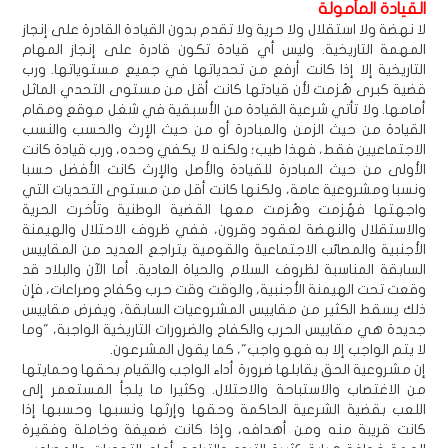
القيادة المأمولة
لا نهضة ولا استقلال ولا حرية ولا تقدم بدون القيادة القادرة على إنجاز
المهمة التاريخية. وليس أي قيادة تكون قادرة على إنجاز المهام
التاريخية إلا إذا كانت أرفع من تحدياتها في جميع مستوياتها. ورب
قضية كبرى هُزمت لأن قيادتها كانت أقل من مستوى التحدي الماثل
أمامها. ولا تأتي شرعية القيادة من الأسبقية في شغل موقع ومقام
القيادة من حيث الزمن والمبادرة أو من حيث الإرث والحسب والنسب
الاجتماعيين فقط، فهذا طيب؛ ولكنه لا يكفي وحده، ورب قيادة كانت
الأولى من حيث المبادرة للقيادة والأصل والإرث كانت الأفضل حسبا
ونسبا ومشروعية عامة، ولكنها كانت أقل من مستوى التحديات التي
واجهتها فهُزمت وهُزمت معها القضية الوطنية وتأخرت الحرية
والاستقلال والنهضة لعقود وقرون، ففي ظروف الاحتلال والهيمنة
الأجنبية والمصائب الاجتماعية والقومية يتراجع العديد من المقاييس
السابقة المناسبة لظروف السلام والحياة العادية. أما الآن والبلاد قد
وقعت تحت الهيمنة الأجنبية، والوقت وقت حرب وكفاح وصراعات، فإن
ذلك يسقط الكثير من مقاييس المشروعيات السابقة، ويفرض مقاييس
جديدة هي مقاييس الحرب والكفاح والضرورات التاريخية الواجبة، "وما
لا يتم الواجب إلا به فهو واجب"، كما يقول المشرعون.
إن مشروعية الحق يقابلها ضرورة أداء الواجب والقيام بحقها وحمايتها
من الاغتصاب والاستباحة والاحتلال. وكثيرا ما يلجأ المستعمر إلى
اللعب بقضية الشرعية الحاكمة وحقها وإرثها ونسبها وحسبها إذا
كانت قريبة منه ومن أهدافه، وإذا كانت ضعيفة وخاملة وفقيرة