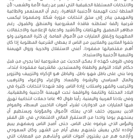
والانتخابات المستقلة الحقيقية التي تعبر عن رغبة الأمة والشعب؛ لأن
السلطة تحت الهيمنة الأجنبية القاهرة، رغم أن المستعمر والطاغية
والمهيمن يبادر إلى سلق انتخابات مزورة شكلا ومضمونا ليكسب
شرعية زائفة لسلطته فاقدة المشروعية والمنطق والقبول، رغم
مظاهر التصفيق والهتافات والأناشيد والدعاية الإعلامية والاحتفالات
المظهرية وإنفاق المليارات من الأموال العامة. إن كثرة المصوتين ولو
بلغوا الملايين والملايين من الناس لا يعطي الشرعية المطلوبة إذا كان
أهم مقتضياتها مفقودا، أعني الاستقلال والحرية وزوال الهيمنة
والتبعية الأجنبية والاستبداد.
وفي ظروف كهذه لا يمكن الحديث عن مشروعية لما يجري من قبل
حكام البلاد التوابع والطغاة والمستبدين، فالشرعية مفقودة ابتداء،
وما بني على باطل فهو باطل، والباطل هو الإكراه والتزييف والتزوير
والمال السياسي والرشوة والفساد والإغراء والإغواء والترهيب
والترغيب والقهر واستلاب إرادة الناس. وقد شهدنا انتخابات كثيرة في
البلاد المحتلة والتابعة والواقعة تحت الهيمنة الأجنبية والطغيانية،
وفي بلادنا العربية واليمنية، رأينا طوال 40 عاما حملات انتخابية تهرق
فيها المليارات من الدولارات لشراء أصوات الناخبين البسطاء والعوام
الذين يسيرون خلف الذي يملك الأموال والمؤونة ويستطيع أن
يمنحهم يوما واحدا من الاستقرار المالي الاقتصادي في ظل الفقر
والبؤس الذي فرضوه على الناس، حتى أصبح الناس وبعضهم يبيع
أولاده لكي يعيش بثمنهم بعض أيام من الشهر. وكان السعودي
وأزلامه هم من يشترون أصوات الناس وأبناءهم من العصابات التي