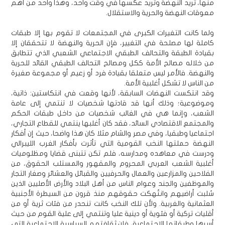
منها، تريد النهضة وتريد عكسها في وقت واحد، وهذا واحد من أهم
معوقات النهضة والحرية والاستقلال.
ولما كانت التغيرات الكبرى في المجتمعات لا تقوم بها إلا طبقات
كاملة لها مصلحة في التغيير، فإن الحرية والنهضة لا تتحققان إلا
بقيادة الطبقة والتحالف الطبقي الاجتماعي الشعبي الذي تتطابق
من خلاله مصالح الأمة ككل ومصالح التحالف الطبقي القائد للحرية
والنهضة. فالأمر ليس متعلقا بقيادة فرد أو زعيم أو مجموعة صغيرة
من الناس لا تشكل أغلبية الأمة.
وقد انتكست النهضات السابقة، لأنها وقعت في انتكاستين: ذاتية،
وموضوعية؛ وذلك أنها قد قادتها شخصيات لا تنتمي إلى عامة
الشعب، وإنما هي في الغالب شخصيات من داخل طبقات الحكم
والمجتمع الاقتصادي السائد، فقد كان أغلبها ينتمي للقطاع التجاري،
اجتماعيا وطبقيا، وفي مصر والشام مثلا كان هذا واضحا، حيث إن أفكار
النهضة حملتها النخب القومية التي تأثرت بأفكار الغرب الليبرالي
ودرست في معاهده ومدارسه، فلم تكن تتبنى قضايا ومظلوميات
أغلبية الشعب العربي المحروم والمقهور والمستلب الحقوق، من
الفلاحين والمزارعين والعمال والحرفيين والقبائل والعشائر وصغار التجار
والموظفين والجند وعوام الناس من أهل البلاد والأرض الأصليين الذين
سُلبت أراضيهم وانتُهكت حقوقهم منذ قرون من السيطرة الأجنبية
العثمانية والغربية. ولأن تلك النخب كانت تنحدر من فئات ثرية أو من
أقليات تركية أو فئوية أو دينية عليا وتنتمي إلى علية القوم من حيث
أسرها وطبقاتها الاجتماعية، فإن ثقافتهم السياسية الاجتماعية التي