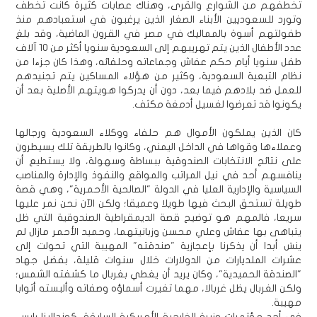
تخطفهم من الشوارع والقرى، وهناك عصابات كثيرة كانت تخطف
وتورد للسعوديين الأبناء الصغار الذين يرغبون في استعبادهم منذ
طفولتهم أسوة بالمماليك في مصر في القرون الماضية، وقد بلغ
عدد الأطفال الذين يتم تهريبهم إلى السعودية سنويا أكثر من 10 آلاف
طفل سنويا أيام حكم عفاش وجماعاته وحلفائه، وهذا كان جزءا من
نظام التبعية السعودية، وكثير من هؤلاء المساكين يتم تجنيدهم
للعمل ضد بلادهم فيما بعد، دون أن يدركوا هويتهم الأصلية بعد أن
يكونوا قد تعرضوا لغسيل أدمغة مكثف.
كان الذين يملكون الأموال هم حلفاء ووكلاء السعودية ورجالها
وعملاءها وقواها في الداخل اليمني، وكانوا بالطريقة تلك يسيطرون
على نتائج الانتخابات الصندوقية ببساطة وسهولة، ولا يستطيع أن
ينافسهم أحد في نيل المراتب والمواقع والنفوذ والإدارة والمناصب
السياسية والإدارية العليا في الدولة "الصالحية الأحمرية"، وهي قصة
طويلة تستحق البحث فيها طويلا وعميقا؛ ولكن الآن نحن نمر عليها
سريعا، فالمهم هو توضيح قصة الديمقراطية الصندوقية التي ظل
يتباهى بها عفاش وعلي محسن وزبانيتهما، وحميد الأحمر مازال لم
ينسَ أبدا أن يذكرنا بإعجازية "صندقته" المهيبة التي تحولت إلى
عشرات الملديارات من الدولارات خلال سنوات قليلة، بفضل جهاد
"الصندقة الحميدية"، وكان يريد أن يغطي بغربال ما كشفته الشمس؛
ولكن الغربال يظل غربالا، مهما تغيرت أسماؤه وصفاته وألبسته أثوابا
مهيبة.
في أحد مؤتمرات وزيرة الخارجية الأمريكية السابقة، كونداليزا رايس،