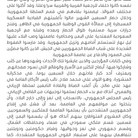
نفسه كانوا حلفاء للرجعية العربية والغربية سرا وعلنا، وقد أكلوا على
مختلف الموائد، ليضمنوا بقاءهم في قمم السلطة الجمهورية.
وخلال حصار السبعين الشهير مالوا بأغلبيتهم القيادية العسكرية
المسيطرة إلى ممالأة القوى الوطنية الجمهورية في الظاهر، وفتح
جرارات سرية مستمرة طوال الحصار وبعده وقبله مع الرجعية
السعودية المعتدية على اليمن ومحاصرة عاصمتها وصب البلاء عليها
ليل نهار لتستسلم أمامهم وتزيل الجمهورية. وقد مارسوا الضغوط
الشديدة على شباب الضباط الجمهوريين في الجيش، الذين كانوا مصرّين
على الصمود والدفاع عن عاصمة الجمهورية.
وفي كتابات المؤرخين والذين عايشوا تلك الأحداث وشهدوها عن كثب
وشاركوا فيها، أيضاح للكثير من الأسرار والوقائع التي تسود صفحاتهم.
ويعترف أحد كبار قادتهم خلال السبعين يوما، في مذكراته
المنشورة، وهو اللواء علي محمد صلاح، نائب رئيس الأركان العامة في
عهد علي صالح، بأن أغلب الضباط والقادة التابعين لسلطة الإرياني
والعمري آنذاك مع بدء الحصار تسلموا توجيهات من القاضي الإرياني،
رئيس المجلس الجمهوري، بالانسحاب إلى تعز وإلى خارج البلاد، وأن
يتخلوا عن مواقعهم في العاصمة، بعد أن فشل في إقناع
الجمهوريين المتشددين بأن يسلموا العاصمة للملكيين والسعوديين.
وكان المشروع المتواطئ بينهم آنذاك هو أن يقسموا اليمن إلى
قسمين: قسم ملكي سعودي في صنعاء ومحافظات الشمال،
وقسم جمهوري في تعز وحواليها، وقيام حكومتين ودويلتين
تتفاهمان بينهما على استبعاد القوى الجمهورية المتشددة، كما