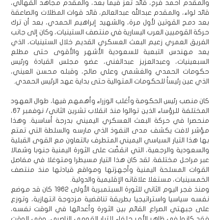
والمقدم أحمد فرج، قائد تعز فيما بعد، والمقدم مجاهد القهالي،
قائد لواء، والمقدم عبدالله عبدالعالم، قائد قوات المظلات والصاعقة
بعد دمج القوتين لأول مرة، والشهيد إبراهيم الحمدي، بعد أن ترك
حركة القوميين العرب اليسارية في منتصف الستينيات، وكان إلى جانب
الفريق العمري زعيم البعث العسكري القديم خلال الستينيات، الذي
يعد مهندس التبعية للسعودية الأشهر والأقوى حتى مطلع
السبعينيات، وعبدالعزيز عبدالغني، عضو مجلس القيادة ورئيس
حكومات الحمدي والغشمي وعلي صالح، وقبله محسن العيني،
الذي عين رئيساً للحكومات المتوالية حتى بداية عهد الرئيس الحمدي.
كان منصب رئيس الحكومة وأغلب الوزراء وأهمهم فيها، طوال العهود
المختلفة للرؤساء الذين توالوا منذ انقلاب تشرين الثاني/ نوفمبر 67،
منحصرا في حركة البعث العسكري اليميني بدرجة أساسية. وهذا
مؤشر لافت يكشف مدى النفوذ الذي مارسه والسلطة التي تمتع
بها هذا التيار السياسي اليميني المتطرف بالتعاون مع القوى القبلية
والسعودية والرجعية، التي انقضّت على الثورة اليمنية جنوبا وشمالا
عبر مراحل مختلفة. لقد كان هذا التيار مسيطرا ومتوغلا في مفاصل
القوات المسلحة اليمنية وأجهزتها ومواقع قيادتها منذ منتصف
الخمسينيات، مستغلا علاقاته الإقليمية والدولية.
ومنذ فجر اليوم الثاني للثورة السبتمبرية الأولى 1962 كان قد موضع
نفسه سياسيا واستراتيجيا بطريقة تناقضية مزدوجة انتهازية، وتوزع
على جبهتي الصراع القائم بين الثورة وأعدائها في الوقت نفسه،
فقد كانوا في ظاهر الأمر حلفاء للتيار القومي الناصري، وفي الوقت