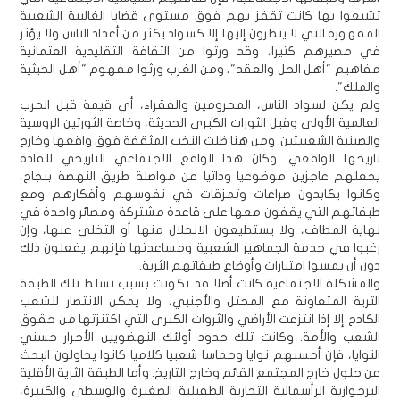
تشبعوا بها كانت تقفز بهم فوق مستوى قضايا الغالبية الشعبية
المقهورة التي لا ينظرون إليها إلا كسواد يكثر من أعداد الناس ولا يؤثر
في مصيرهم كثيرا، وقد ورثوا من الثقافة التقليدية العثمانية
مفاهيم "أهل الحل والعقد"، ومن الغرب ورثوا مفهوم "أهل الحيثية
والملك".
ولم يكن لسواد الناس، المحرومين والفقراء، أي قيمة قبل الحرب
العالمية الأولى وقبل الثورات الكبرى الحديثة، وخاصة الثورتين الروسية
والصينية الشعبيتين. ومن هنا ظلت النخب المثقفة فوق واقعها وخارج
تاريخها الواقعي. وكان هذا الواقع الاجتماعي التاريخي للقادة
يجعلهم عاجزين موضوعيا وذاتيا عن مواصلة طريق النهضة بنجاح،
وكانوا يكابدون صراعات وتمزقات في نفوسهم وأفكارهم ومع
طبقاتهم التي يقفون معها على قاعدة مشتركة ومصائر واحدة في
نهاية المطاف، ولا يستطيعون الانحلال منها أو التخلي عنها، وإن
رغبوا في خدمة الجماهير الشعبية ومساعدتها فإنهم يفعلون ذلك
دون أن يمسوا امتيازات وأوضاع طبقاتهم الثرية.
والمشكلة الاجتماعية كانت أصلا قد تكونت بسبب تسلط تلك الطبقة
الثرية المتعاونة مع المحتل والأجنبي، ولا يمكن الانتصار للشعب
الكادح إلا إذا انتزعت الأراضي والثروات الكبرى التي اكتنزتها من حقوق
الشعب والأمة. وكانت تلك حدود أولئك النهضويين الأحرار حسني
النوايا، فإن أحسنهم نوايا وحماسا شعبيا كلاميا كانوا يحاولون البحث
عن حلول خارج المجتمع القائم وخارج التاريخ. وأما الطبقة الثرية الأقلية
البرجوازية الرأسمالية التجارية الطفيلية الصغيرة والوسطى والكبيرة،