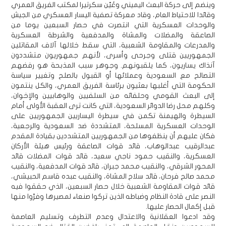
وينضم إلى حركة البعث اليميني وعُيّن سكرتيرا لمكتب الفريق العمري
وقائدا للاحتياط العام، وقاد معركة تصفية اليسار العسكري من الجيش
والوحدات العسكرية التي انتصرت في حصار السبعين يوما من
الصاعقة والمضلات والمشاة والمدفعية والشرطة العسكرية
والمدرعات والمقاومة الشعبية، التي سقط خلالها آلاف المقاتلين
الجمهوريين قتلى وجرحى وأسرى، لأنهم جمهوريون متشددون
آنذاك يساريون، كما يلقبونهم. وجوهر سبب المذبحة هو رفضهم
التصالح مع السعودية وعملائها أو القبول بالصلح وتغيير سياسة
الحكومة التي أغلبها بعثيون برئاسة الفريق العمري، والكل ينتمون
إلى البعث القومي وحلفائه من السلفيين والوهابيين والإخوان،
وكلهم محل رضا الدوائر السعودية، التي كانت ترى العقبة الأولى أمام
السيطرة والهيمنة تكمن في سيطرة اليساريين الجمهوريين على
الوحدات العسكرية المسلحة، المتشددة ضد السعودية والرجعية،
فكان عليهم أن ينظفوها من الجمهوريين المتشددين بقيادة المقدم
عبدالرقيب عبدالوهاب، قائد قوات الصاعقة ورئيس هيئة الأركان
العسكرية، والنقيب حمود ناجي سعيد، قائد قوات المضلات قائد
المحور الشرقي، والنقيب محمد جبران، قائد قوات المدفعية، والنقيب
محمد صالح فرحان، قائد سلاح المشاة، والنقيب عبده قاسم الحبيشي،
قائد قوات المقاومة الشعبية خلال حصار السبعين، الذي حققوا فيه
النصر على قادة النظام وضباطه الذين تركوا صنعاء لمصيرها وفرّوا منها
قبل إكمال الحصار عليها.
وقد ادعوا العقلانية والاعتدال وعدم التطرف وتسليم العاصمة