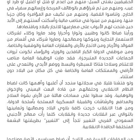
الحقيقيين بشتى السبل؛ منهم من أعدم أو قتل أو اغتيل أو طرد أو
غيب، ومنهم من تم شراؤهم بالوظائف المربحة وإرسالهم سفراء في
الخارج، وتناسوا القضية، ومنهم من تكيف مع المؤامرة وكان جزءا
منها، ومنهم من عينوا في مناصب مالية وأسكتت ألسنتهم إلى الأبد
حين فتحت لهم الأبواب على مصارعيها للاتجار بالبلاد وباقتصادها.
ورأينا ضباطا كانوا وطنيين وثوارا وأحرارا وقد صاروا وكلاء لشركات
الاستعمار التجارية وبنوكها ومصالحها، وصاروا شركاء في أقسام من
العوائد والأرباح ومن الاتجار بالأرض والعقارات العامة والوقفية والخاصة،
ومن موظفي الدولة الكبار النافذين والوزراء والرؤساء تكونت ثروات
الجماعات الجديدة المتبرجزة، فقد صارت الوظيفة العامة مناصب
للاغتنام وسلاحا فتاكا للسيطرة والبسط ووضع الأيدي والتعدي على
الأراضي والممتلكات العامة والخاصة في كل مكان من البلاد دون
استثناء.
ولو فتشنا قليلا في سجلاتها سنجد أن أغلبها وأهمها كانت لضباط
النظام الانقلابي وحلفائهم من قادة البعث اليميني والإخوان
والوهابية، وقد سطوا على مساحات هائلة من الأرض بقوة السلاح
والمدافع والرشاشات والقبيلة العسكرية المسلحة بأسلحة الدولة،
ومن هذا الانقلاب خرجت كافة بلاوي البلاد ومصائبها وثعابينها
بالتوالي عبر انقلابات جديدة وانقلابات كلما رأت مصالح الأجنبي
السعودي الغربي التغيير تلجأ إلى "التغيير" بطريقتها البشعة
المتخلفة الحاقدة الانقلابية.
من المفارقات الغريبة في التاريخ أن ضباط وسياسيي الثورة وصناعها