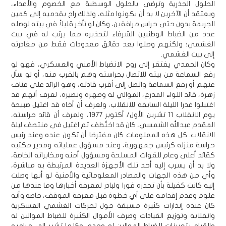
الحلول الجذرية وترضى بالحلول الوسطية مع الخصوم والأعداء،
ويعتقد أن الآخرين لا بد أن يكونوا مثله، ولذلك راح بقدميه إلى كمين
الجريمة بدون حتى حراس مرافقين، وكان لو تأخر قليلاً في بيته لوصله
عدد من الضباط الوطنيين الشرفاء لتحذيره مما يرتب له في بيت
الغشمي؛ ولكنهم وصلوا بعد دقائق معدودات فقط من مغادرته
إلى بيت الغشمي.
وكان الحمدي يفتقر إلى روح الانضباط الأمني والعسكري، فهو لو
رفع السماعة من بيته للاتصال بحراسته وهم بالقرب منه، أو لو سأل
عنهم أو رفع السماعة واتصل إلى أقرب قادته، وهو الرائد علي قناف
زهرة، قائد اللواء المدرع، الموالي له وصهره ونصيره، لعرف أنهم قد
اغتيلوا غدرا الليلة السابقة للانقلاب، ولعرف أن أخاه قد اغتيل صبيحة
يوم الانقلاب 11 تشرين الأول/ أكتوبر 1977، ولعرف أن قائد حراسته،
المقدم عبدالله الشمسي، كان قد اختُطف ثم اغتيل في منتصف ليلة
الانقلاب. كل هذه المعلومات كان مفترضا أن تكون عنده وعند رئيس
حراسة منزله كرئيس جمهورية، وعند مسؤول عملياته ومدير مكتبه
كقائد أعلى وعام للقوات المسلحة ومسؤول أمنه ومخابراته الخاصة،
ولا بد أن يسرب إليه أحد تلك الأجهزة العديدة المرتبطة به مباشرة،
وأي من هذه الجهات والمصادر المعلوماتية والأمنية لو أنها وصلت
إليه كانت كفيلة بأن تحذره فورا ولبادر لمعرفة أخبارها وما عندها من
علوم وعدم إقدامه على أي خطوة قبل معرفة الموقف، خاصة وأنه
كان عنده إنذارات كثيرة مسبقة حول تحركات الغشمي العسكرية
وانقلابه وتوزيع القيادات وصرف الأموال الكثيرة للضباط الموالين له
والقيام بتعيينات للضباط الموالين له وحده، وكلها تشير إلى مراميه