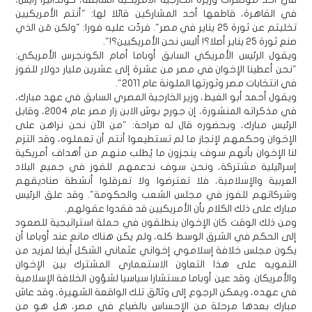
في القاهرة، قاطعها أحد المشاركين قائلا لها: "أنتم الأمريكيين
تخليتم عن ثورة 25 يناير في مصر". فردّت عليه فورا: "ولكن مَن الذي
صنع ثورة 25 يناير أصلا؟! أليس نحن الأمريكيين؟!".
ويقول الرئيس الأمريكي السابق أوباما أمام الكونجرس الأمريكي:
"نحن أعطينا الإخوان في مصر من عشرة إلى عشرين مليار دولار للفوز
في انتخابات مصر وثورتها الملونة عام 2011".
ويقول أحمد أبو الغيط، وزير الخارجية المصري السابق في عهد مبارك،
في مذكراته المنشورة، إن جورج بوش الابن زار مصر عام 2004، وقابل
الرئيس مبارك، وبحضوره قال له صراحة: "من الآن نحن نراهن على
الإخوان وحكمهم لإنجاز ما لم تستطيعوا أنتم أن تعملوه، وقد التزم
لنا الإخوان بأنهم سوف ينجزون ما يُطلب منهم من أهداف أمريكية
إسرائيلية مشتركة، ونحن سوف ندعمهم للفوز في جميع البلاد
العربية والإسلامية، فلا تعترضوا ولا تعرقلوا أنشطة صناديقهم
وشركاتهم للفوز في مجلس الشعب والحكومة". وقد علق الرئيس
مبارك على ذلك الكلام بأن الأمريكيين قد فقدوا عقولهم.
ومن ذلك الوقت كان الإخوان ينطلقون في حملة استراتيجية للصعود
إلى الحكم في الشرق الوسط كله، ولم يكن هناك مانع عند أوباما أن
يكون مجلس خلافة إسلاموي إخواني عثماني الشكل أيضا لمزيد من
التمويه على هذا التعاون الاستعماري المشترك بين الإخوان
والأمريكان. وقد عين أوباما مستشارا سياسيا لشؤون الخلافة الإسلامية
في عهده، ويمكن الرجوع إلى وثائق تلك الواقعة الشهيرة، وقد عاش
مبارك بعدها مرحلة من الإحساس بالضياع في مصر، هل هو من