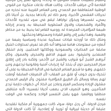
القادمة لأي مراقب للأحداث. وكانت هناك بلاغات متكررة من القوى
الوطنية المتعاطفة مع الحمدي ومن العناصر القريبة منه تحذره من
تحركات الغشمي الأخيرة، ومع ذلك لم يأخذها بجدية، بل أحيانا كان
يسيء تفسيرها ويخوِّن نواياها، ليقع في سوء تقديره للأحداث
والأفراد والشخصيات والدول السلطوية المحيطة به، وعدم إدراكه
طبيعة المؤامرات المترصدة له، ووعيه القاصر لما يحيط به من مخاطر
واقعية، وهذا يشير إلى واقع القيادة ومستواها وحنكتها.
ومثال ذلك ما أوردته قيادات عسكرية عديدة وسياسية رفيعة من
أنصاره من معلومات هامة فحواها أنه كان قد تعرض لمحاولات اغتيال
سابقة من المخابرات والسعودية ووكلائها المحليين، وتم اعتقال
المنفذين واعترفوا، بمن فيهم الدافع والمحرض والممول، وكان
أبرزهم الشيخ أبو شوارب والشيخ ابن الأحمر؛ ولكنه بادر إلى إطلاق
سراح المجرمين دون أن يتخذ أية إجراءات أمنية وقانونية تردعهم ومن
خلفهم، وهو ما شجع العناصر الخيانية في الدائرة المحيطة به على أن
تتحرك بدون خوف أو قلق من العقاب؛ لأن التصرفات السابقة أوصلت
لهم رسالة ورسائل بأن الطريق للمؤامرة مفتوح، وأن الرئيس الحمدي
مشلول الإرادة ومنكسر العزم وعاجز عن اتخاذ أي خطوات حازمة تردع
المتآمرين، وهو التصرف الذي يصعب أحيانا تفسيره؛ لأنه متناقض
منطقيا وواقعيا، فهو يقبل التفسير الواحد وعكسه في الوقت
نفسه.
فرجل الدولة، أي رجل دولة، سواء كانت جمهورية أم ملكية تقليدية
عتيقة أم حديثة لبيرالية أو ثورية أو إصلاحية، أياً كانت الدولة التي