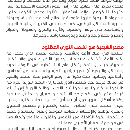
الهمة خوافة هيابة كثيرة التردد والتراجع أمام التحديات والمصاعب،
فنجده يحرص على بقائها على رأس القوى الوطنية الاستقلالية، ليس
احتراما لشخوصها وإنما استصغارا لشأنها وعدم الخوف منها،
وسهولة السيطرة عليها وتوظيفها لصالح أهدافه الشريرة، وعرقلة
مسيرة الاستقلال الوطني، كما حدث في الكثير من البلاد العربية
والإسلامية، في تونس والمغرب والأردن والعراق والسودان والجزائر
ومصر والحجاز ونجد والهند وإندونيسيا وليبيا... وغيرها.
مصدر الشرعية هو الشعب الثوري المظلوم
السلطة هي ملك الأمة والشعب، وبخاصة القسم الذي يحمل عن
بقية الأمة الأكلاف والتضحيات وصون الأرض والعرض والاستقلال
والحرية، حيث إن الأمة بشكل عام لا تستطيع في ظروف الحرب
والاحتلال والتبعية أن تعبر بإرادتها الحرة والمستقلة عن أهدافها
وأحلامها ورغباتها، حيث تكون في وضع الواقع تحت التبعية والقهر
غير المالك حريته بعد، فينتقل الدور تلقائيا إلى النخبة الثورية الحرة من
طلائعها نيابة عنها، وباسمها تبادر النخب الوطنية الثورية إلى تسنم
قيادة أمتها في الكفاح ضد الاستبداد والطغيان والاحتلال والتبعية
وكافة أشكال القهر، دون أن تستأذن أحدا ولا تطلب تكليفا رسميا،
فهي تعتمد على المبادرة الذاتية والتطوع واستشعار الحقوق
والغيرة الوطنية والإحساس بالكرامة القومية والعزة الإنسانية والدينية
واستحضار القوة الكامنة في النفوس والقلوب والأرواح وتحشيدها
في مواجهة الطغيان الأجنبي وعملائه.
وفي ظروف كتلك لا مجال للديمقراطية على الطريقة الغربية