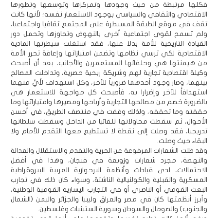
فكلها مرتبطة من حيث وجودها وتمركزها وتوسعها وتطورها
الاقتصادي والثقافي والسياسي بوجود الاستعمار نفسه؛ لأنها كانت
تقف في موقع الطبقة المسيطرة على المجتمع ثقافيا واجتماعيا،
ولم تسمح لقوى اجتماعية أخرى بالنهوض وتجاوزها وتحمل دور
القيادة التاريخية للأمة بدلا عنها، فقد استغلت سيطرتها المادية
الاقتصادية لكي ترسي نظامها وتضمن امتيازاتها وإعاقة تحرر الأمة
من هيمنتها هي وحلفائها المستعمرين والأجانب، بعد أن أصبحت
وكيلة اقتصادية تجارية لهم وشريكة ربحية حصرية، وتداخلت المصالح
بينهما، وصار وجود أحدهما ضرورياً للآخر، وكل استهداف لأيٍّ منهما
استهدافاً للآخر وإضرارا به، فأصبحت كل مواجهة للاستعمار هي
بالضرورة خصم من مصالحها التجارية وأرباحها ومصيرها وامتيازاتها وما
حققته وما تحققه، ولذلك وقفت في منتصف الطريق، في أحسن
الأحوال، ثم سقطت محاولاتها تلقائيا من الداخل وسقطت سلطاتها
تدريجيا، فقد وصلت إلى نقطة لا تستطيع معها التقدم للأمام ولا
البقاء حيث وصلت.
وقد ظلت الشعارات المرفوعة عن الحرية والتقدم والاستقلال والعدالة
والنهضة، مجرد شعارات وزوبعة في فنجان، وهذا في أفضل
الاحتمالات، لدى قيادات وأنظمة البرجوازية العربية البيروقراطية
العسكرية والقبلية والكولنيالية الناشئة، وسواء كان ذلك في تجارب
البعث القومي أو الناصري أو في التجارب اليسارية القومية الوطنية،
وأبرز أنظمتها كان في مصر والعراق وليبيا والجزائر واليمن (الشمال
والجنوب) والصومال والسودان وسورية الستينيات وفلسطين.