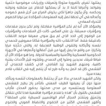
يمثلها، تفرض بالضرورة سلوكا وتصرفات وإجراءات موضوعية حتمية
وقواعد وأعرافا ثابتة لا بد أن يسلكها للدفاع عن سلطته ودولته
وحكمه، وأن يكون جاهزا لكي يخوض الصراع من أجل قمع خصومه
وأعدائه في أي لحظة تصل إليه المعلومات المؤكدة عن نوايا الخصوم
للتحرك المعادي.
والمؤكد الآن أنه لم تكن المؤامرة مفاجئة، ولم تكن بدون مقدمات
ومؤشرات مسبقة، بل على العكس، كانت كل المقدمات والمؤشرات
من الوضوح إلى الحد الذي لم يبق سوى معرفة موعد الانقلاب
بالدقيقة فقط. أما الانقلاب ذاته والمؤامرة فكانا معروفين للحمدي
نفسه ولأركانه وللقوى الوطنية الصديقة له، والتي حذّرته مرارا
وتكرارا، من واقع ما يصل إليها من قبل أعضائها وأنصارها في الأجهزة
الحكومية العسكرية والأمنية والسياسية للدولة. وما هو مؤكد الآن أن
ضباطا شرفاء عديدين وصلوا إلى الحمدي وقابلوه قبل الأحداث بفترة
كافية، ومنهم الشهيد زيد الشامي، الذي كشف للحمدي أن
الغشمي كان قد اتصل به وأنه طرح له أن ينضم إليه في انقلاب قادم
يعده سريا.
ولكن الشهيد الحمدي بدلا من أن يحتفظ بالمعلومات لنفسه ويتأكد
منها دون أن يعرفها الطرف المعني بالتآمر راح يطرح للغشمي
المعلومة ويستفسره عن مدى صحتها، بحضور المحذر، فأجاب
الغشمي بالقول بأن "هذه يا فندم مؤامرة هاشمية ضدنا لكي نتقاتل
ونتمزق وينفتح المجال أمام الهاشميين للسيطرة على السلطة"!
وأظهر الغشمي الكثير من الخضوع والانضباط الصوري والخنوع