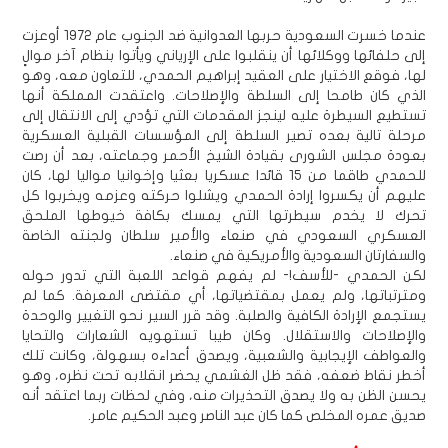
عندما خسرت السعودية حربها العدوانية ضد الجنوب عام 1972 أوعزت
إلى حلفائها ووكلائها أن ينقلبوا على الإرياني ويأتوا بنظام آخر موالٍ
لها، فوقع الاختيار على العقيد إبراهيم الحمدي، للتعاون معه، وهو
الذي كان طامحا إلى السلطة والإصلاحات. واعتقدت المملكة أنها
تستطيع السيطرة عليه لينجز المقدمات التي تؤدي إلى الانتقال إلى
مرحلة تالية بعده تصير السلطة إلى المؤسسات القبلية العسكرية
بعودة مجلس الشورى بقيادة الشيخ الأحمر وجماعته، بعد أن رصت
للحمدي طاقما من 15 قائدا عسكريا بعثيا وإخوانيا مواليا لها، كان
عليهم أن يكسروا إرادة الحمدي ويشلوا حركته وعزمه ويخربوا كل
تحرك لا يخدم سيطرتها التي يمسك بكافة خيوطها الملحق
العسكري السعودي في صنعاء والأمير سلطان ولجنته الخاصة
والسفارتان السعودية والأمريكية في صنعاء.
لكن الحمدي -للأسف!- لم يفهم قواعد اللعبة التي تدور حوله
ومترتباتها، ولم يعمل بمقتضياتها، أي مقتضى المعرفة. كما لم
يستجمع الإرادة الكافية والصلبة. وقد قرر السير نحو التغيير والوحدة
والإصلاحات والاستقلال. وكان طيبا تستهويه الشعارات والتحايا
والعواطف الإيجابية والشعبية، ويصدق أعداءه بسهولة، وكانت تلك
أخطر نقاط ضعفه، فقد ظل الغشمي يحضر انقلابه تحت نظره، وهو
يحسن الظن به ولا يصدق التحذيرات منه، وفي لحظات ربما اعتقد أنه
صديق عمره المخلص كما كان عبد الناصر وعبد الحكيم عامر.