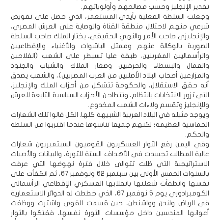
تقدير الإنجليز وحسب مصالحهم وأولوياتهم.
وجعلت السلطة الفعلية بأيدي المستعمر، الذي حصل على تفويض
شرعي منهم لاحتلال منطقة القناة والوصاية على العرش المصري،
والإنجليزي صاحب الأمر والنهي الحقيقي، يختار الملك صاحب السلطة
الصورية بالوكالة عنهم وممثل الباشوات والأغنياء والإقطاعيين
والرأسماليين المغربنين، طبقة عليا تسيطر على الشعب (الفلاحين
والعمال والبسطاء والحرفيين وصغار الملاك والشباب والجنود
والمزارعين أصحاب البلاد الأصليين من العرب المصريين)، والشعب يصدق
أنه حقق الاستقلال، والحكومة تتشكل من أحزاب الملك والإنجليز،
التي تزور الانتخابات بانتظام، وتتطاحن الأحزاب السياسية التابعة للعرش
وللإنجليز وتقسم ولاءات الشعب المخدوع.
ويوجد مثيله في البلاد العربية الشبيهة كلها. الكل قالوا تلك الشعارات
الحماسية العظيمة؛ لكنهم جميعا تناسوها عندما اقتربوا من السلطة
والحكم.
وفي اليمن رفع الثوار العسكريون القوميون السبتمبريون شعارات
عالية المطالب تجسدت في الأهداف الستة للثورة، والبيانات والأدبيات
الاستراتيجية التي ظلت تتوالى خلال فترة نهوضها التي عرفت
بالسنوات الخمس الأولى بين سبتمبر 62 ونوفمبر 67، ثم انكفأت على
نفسها وانطفأت شعلتها بانقلابها العسكري الإقطاعي الرأسمالي
الكومبرادوري يوم 5 نوفمبر 67، الذي خططت له الدوائر الاستعمارية
في الرياض ولندن وواشنطن، حين قسمت القوى واشترت ووظفت
أعوانها المندسين داخل مؤسسات الثورة نفسها، ففتكوا بالثوار