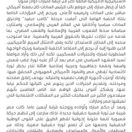
الاستراتيجية الأمريكية البالغة أكثر من أربعة مليارات دولار سنويا.
كما أن إيصال مبارك إلى موقع نائب للرئيس السادات كان بضغط أمريكي
مباشر على السادات وترفيعه للأعلى، ويرجع إلى المؤرخات الخاصة
بتلك الحقبة الهامة التي أعقبت مرحلة "كامب ديفيد" واحتراق
السادات سياسيا وأخلاقيا في العالم العربي والإسلامي، واستثارت
سياساته سخط الشعوب العربية والإسلامية والشعب المصري، بما
قدمه من تنازلات تفريطا بالحقوق العربية والمصرية، مما استوجب
سحبه إلى المخازن للاستيداع؛ لكنه رفض الامتثال السريع للأمريكيين،
الذين طلبوا إليه أن يرجع إلى المقاعد الخلفية للسياسة ويترك الواجهة
السلطوية لمبارك وللجنرالات العسكريين؛ لكنه أبى ذلك وأراد مواصلة
تسيد المشهد السياسي في مصر بعد أن أثار عليه ثورة غضب شعبي
واسعة ونقمة جماهيرية وعربية إسلامية هائلة تنذر بخطر ثورة
اكتساحية تغطي مصر والنفوذ الأمريكي الصهيوني المحقق فيها،
ولذلك أوعزت لأجهزة الإرهاب تصفيته واغتياله، بهدف إغلاق صفحته
ومرحلته، وتقديم الجنرالات الذين ربتهم في كلياتها للحكم نيابة
عنها، وبشكل أقوى يخلق الوهم عند الناس الغاضبين بأنهم
سيقدمون الكثير من المعالجات للكثير من المشكلات الاقتصادية التي
تعيشها مصر ومازالت.
وبعد أن حكم مبارك وأولاده وزوجته قرابة أربعين عاما، كانت مصر
قريبة من ثورة شعبية حقيقية جديدة، لذلك سارعت إلى تنظيم حركة
شعبوية تابعة ملونة إخوانية لقطع الطريق على القوى الوطنية
الحقيقية ومنعها من أن تصنع ثورة حقيقية مصرية، وذلك عبر
المنظمات والأموال والمساعدات والصناديق والنقابات والاتحادات