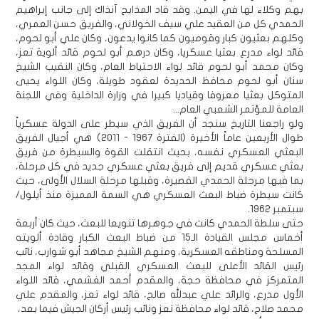
بهم وكلاء لها في اليمن. وقد قاد المذابح آنذاك إلى جانب إبراهيم
الحمدي كل من العقيد علي سيف الخولاني، والفريق حسن العمري،
وكلهم بعثيون كبار وقوميون كما كانوا يدعون، وكان علي أبو لحوم،
قائد لواء مدرع بعثيا عسكريا، وكان درهم أبو لحوم قائد ألوية تعز،
وكان محمد أبو لحوم قائد لواء الاحتياط العام، وكان النقيب الشيخ
سنان أبو لحوم محافظ الحديدة لعقود طويلة، وكان اللواء يحيى
المتوكل بعثيا معروفا وقياديا كبيرا في وزارة الداخلية وفي اللجنة
العامة للمؤتمر الشعبي العام...
ولو راجعنا التاريخ سنجد أن الفريق الذي سيطر على الدولة عسكرياً
طوال الأربعين عاماً الأخيرة (الفترة 1967 - 2011) هي أجيال الفريق
البعثي العسكري نفسه، بحيث انتقلت القوة والسيطرة من فريق
بعثي عسكري قديم إلى فريق بعثي عسكري جديد في كل مرحلة،
بما فيها مرحلة الحمدي القصيرة، وقبلها مرحلة السلال الأولى، حيث
كانت سيطرة ضباط البعث العسكري هي السمة المميزة منذ أيلول/
سبتمبر 1962.
حتى سلطة الحمدي كانت في جوهرها تنويعا للبعث، حيث كان أربعة
أخماس مجلس القيادة الـ15 من ضباط البعث الكبار وقادة ألويته
المسلحة ومناطقه العسكرية، ومنهم الشيخ مجاهد أبو شوارب، نائب
رئيس القائد الأعلى للبعث العسكري القبلي وقائد لواء المجد
المتمركز في محافظة حجة، والمقدم أحمد الغشمي، قائد اللواء
الأول مدرع، والرائد علي عبدلله صالح، قائد لواء تعز، والمقدم علي
محمد صلاح، قائد لواء محافظة تعز ونائب رئيس أركان الجيش فيما بعد،