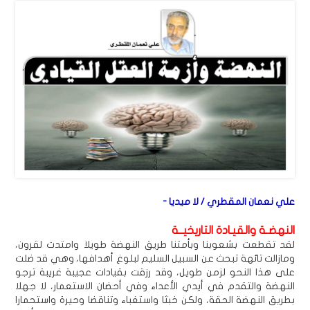
علي نعمان المقطري / لا ميديا -
النهضـة والقيـادة التاريخيــة
لقد تقطعت بشعوبنا وبأمتنا طريق النهضة طويلا وامتدت لقرون،
ومازالت تائهة تبحث عن السبيل السليم لبلوغ أهدافها، وهي قد ضلت
على هذا النحو لزمن طويل، وقد رزقت بقيادات عجيبة غريبة ترجو
النهضة والتقدم في أيدي الأعداء وفي أحضان الاستعمار، لا جهلا
بطريق النهضة الحقة، ولكن خبثا واستغباء وتناقضا وحيرة واستحمارا