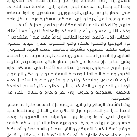
للسعوديين ونقل العاصمة إلى تعز، رافضين القتال ضد السعودية
وعملائها وتسليم العاصمة لهم. وعادوا إلى العاصمة بعد انتصارها
على الحصار بقيادة اليساريين الجمهوريين المتشددين، وأرادوا استعادة
مناصبهم بدلا من أن يحالوا إلى المحاكم العسكرية ويحاسب كل واحد
منهم. وتلك كانت المصيبة المضحكة بقدر ما هي محزنة للأسف.
وقف الناس مذهولين أمام الصفاقة والوقاحة التي أبداها أولئك
المخابيل الذين كأنهم أودعوا المناصب إيداعاً فقط عند "المتشددين"،
فإن انهزموا وهلكوا فليكن وهو المطلوب ففي النهاية ستكون
شراكة ملكية مجمهرة مشتركة بالتناصف حسب العرض السعودي
السابق، وإن انتصروا باسم الجمهورية فنحن لهم بالمرصاد في الحديدة
وفي الخارج، وإن نجحوا في كسر الحصار فليكن فسوف يتم قتلهم
بمبرر أنهم متطرفون يرفضون السلام مع الأشقاء في المملكة الجارة
الكبرى وصاحبة اليد العليا وصاحبة النعمة عليهم، ويمكن اتهامهم
بأنهم شيوعيون وملاحدة، والتهم والفتاوى جاهزة لاستحلال دماء
الوطنيين الجمهوريين الحقيقيين، لأن المطلوب كان تسليم العاصمة
للرجعية السعودية والهروب إلى تعز والخارج واستلام الثمن من
السعودية.
وكما كشفت الوقائع والوثائق التاريخية فإن الجماعة كانوا قد عقدوا
اتفاقاً سرياً مع السعودية قبل الانقلاب على السلال، واستلموا منها
الأموال التي أداروا ودبروا بها المؤامرات ضد الجمهورية وهم
محسوبون عليها منذ بداية الجمهورية مطلع الستينيات، كما كشف
موقع "ويكيليكس" الأمريكي وثائق السفارتين السعودية والأمريكية
في صنعاء وجدة والخارجية الأمريكية المتصلة باليمن، مقابل القبول