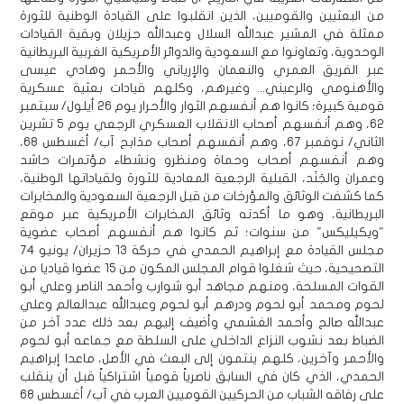
من البعثيين والقوميين، الذين انقلبوا على القيادة الوطنية للثورة
ممثلة في المشير عبدالله السلال وعبدالله جزيلان وبقية القيادات
الوحدوية، وتعاونوا مع السعودية والدوائر الأمريكية الغربية البريطانية
عبر الفريق العمري والنعمان والإرياني والأحمر وهادي عيسى
والأهنومي والرعيني... وغيرهم، وكلهم قيادات بعثية عسكرية
قومية كبيرة؛ كانوا هم أنفسهم الثوار والأحرار يوم 26 أيلول/ سبتمبر
62، وهم أنفسهم أصحاب الانقلاب العسكري الرجعي يوم 5 تشرين
الثاني/ نوفمبر 67، وهم أنفسهم أصحاب مذابح آب/ أغسطس 68،
وهم أنفسهم أصحاب وحماة ومنظرو ونشطاء مؤتمرات حاشد
وعمران والجَنَد، القبلية الرجعية المعادية للثورة ولقياداتها الوطنية،
كما كشفت الوثائق والمؤرخات من قبل الرجعية السعودية والمخابرات
البريطانية، وهو ما أكدته وثائق المخابرات الأمريكية عبر موقع
"ويكيليكس" من سنوات؛ ثم كانوا هم أنفسهم أصحاب عضوية
مجلس القيادة مع إبراهيم الحمدي في حركة 13 حزيران/ يونيو 74
التصحيحية، حيث شغلوا قوام المجلس المكون من 15 عضوا قياديا من
القوات المسلحة، ومنهم مجاهد أبو شوارب وأحمد الناصر وعلي أبو
لحوم ومحمد أبو لحوم ودرهم أبو لحوم وعبدالله عبدالعالم وعلي
عبدالله صالح وأحمد الغشمي وأضيف إليهم بعد ذلك عدد آخر من
الضباط بعد نشوب النزاع الداخلي على السلطة مع جماعه أبو لحوم
والأحمر وآخرين، كلهم ينتمون إلى البعث في الأصل، ماعدا إبراهيم
الحمدي، الذي كان في السابق ناصرياً قومياً اشتراكياً قبل أن ينقلب
على رفاقه الشباب من الحركيين القوميين العرب في آب/ أغسطس 68