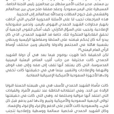
بن مسلم، مدير مكتب الأمير سلطان بن عبدالعزيز، رئيس اللجنة الخاصة،
المسيطرة على اليمن سعودياً، وعقد صفقة صلح سري بين عبدالعالم
والغشمي قبل خروج المظلات وعبدالله عبدالعالم إلى الحجرية.
هذه المراجعات تجيب لنا على الأسئلة المحورية الكبرى التي أحاطت
بانهيار محاولات الشهيد الحمدي النهوض باليمن، وتدمير مشروعاته
الإصلاحية، وتجيب على السؤال الكارثي: كيف أمكن للقوى الرجعية أن
تحقق انقلاباتها المتكررة تلك، خاصة ضد الشهيد الحمدي، الذي كان
يبدو أنه كان يُحكم قبضته على السلطة ومفاصلها الرئيسية ويحظى
بشعبية هائلة في المجتمع والدولة والجيش وبين مختلف أوساط
الرأي العام اليمني؟!
لكن الحقيقة كما ظهرت بوضوح فيما بعد هي أن دولة الشهيد
الحمدي كانت مخترقة من جانب أقرب العناصر البعثية اليمينية
المدسوسة، التي كان يعتقد أنها تقف إلى صفه وإلى صف الوطن
والنهضة والإصلاحات والتغيير، بينما هي في حقيقتها كانت تخفي
ولاءها للأجهزة السعودية الأمريكية الإمبريالية المعادية.
كانت مأساة الشهيد الحمدي للأسف هي في طبيعته الحسنة النوايا
الزائدة عن الحد، وفي اعتقاداته الخاطئة عند تقييم الأفراد والقيادات
التي اعتقد أنها موالية ومخلصة له، وهي التي كانت في حقيقتها
توالي الرجعية السعودية والأمريكية وتبيع ولاءها لمن يدفع قبل كل
شيء، والسعودية كانت الأقدر على الدفع والإغراء والإغواء والإفساد.
وكان الشهيد الحمدي شخصية مسالمة ووسطية وإصلاحية تتجنب