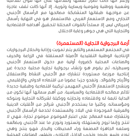
ورغم أنها كانت تطرح نفسها وتقدمها على أنها قوى تقدمية
وشعبية ووطنية وقومية ويسارية وثورية، إلا أنها كانت تقف عاجزة
عن مواجهة طبقاتها المتشابكة مصالحها مع الرأسمال الأجنبي
التجاري ومع الاستعمار الغربي. فالاستعمار هو في النهاية رأسمال
إمبريالي ليس إلا مسلحاً بالقوات المحتلة لتحقيق أهدافه الاقتصادية
والتجارية التي هي جوهر وغاية الاحتلال.
أزمة البرجوازية التجارية (المستعمرة)
في المجتمع المستعمر والتابع يتم تمويت وإذابة وانحلال البرجوازيات
الإنتاجية الوطنية التقليدية الأصيلة المستقلة في الزراعة والحرف
والصناعات المحلية كضرورة أولية مع دخول الاستعمار الأجنبي
وسيطرته، ثم يقوم هو بإنشاء برجوازية تجارية محلية جديدة غير
إنتاجية موزعة مستوردة تتشارك مع الأجنبي النشاط والاستغلال
والأرباح والفوائد، وتغدو جزءا عضويا من اقتصاده الدولي والإقليمي.
وينشئ الاستعمار الأجنبي المهيمن تركيبة اقتصادية وطبقية جديدة
تلائم مصالحه الاقتصادية والسياسية، من أهم سماتها أنها تكون من
البداية تابعة له ولاقتصاده وتجارته ووكيلة لشركاته التجارية وبنوكه
ومؤسساته. وكثيرا ما يستخدم الأجنبي شرائح من الأقليات الدينية
والعرقية الموجودة في البلاد والمستعدة لخدمة الرأسمال الأجنبي
وتتشارك معه المصالح على اعتبار الموضوع موضوع تجارة، فهي لا
تنتج وإنما تروج وتستهلك وتستورد وتوزع ما عند الأجنبي وبضائعه
وسلعه الجاهزة المصنعة وراء المحيطات والبحار، فهو ينتج وهي
توزع وتبيع وتروج وتخرب الداخل الإنتاجي وتفلس الصناعات المحلية