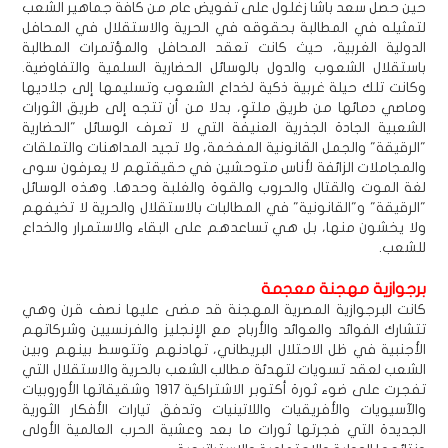
حين حصل سعد باشا زغلول على تفويض عام من كافة جماهير الشعب
لتمثيله في المطالبة بحقوقه في الحرية والاستقلال في المحافل
الدولية الغربية، حيث كانت تعقد المحافل والمؤتمرات المطالبة
باستقلال الشعوب والدول بالوسائل الحضارية السلمية والتفاوضية.
وكانت تلك حيلة غربية ذكية لخداع الشعوب وتسليمها إلى جلاديها
وماصي دمائها من طريق ملتوٍ، بدلا من أن تتجه إلى طريق الثورات
الشعبية الجادة الجذرية العنيفة التي لا تعرف الوسائل "الحضارية
"الرقيقة" والجمل القانونية المفخمة، ولا تجيد المداهنات والتملقات
والمجاملات الزائفة لأناس متوحشين في حقيقتهم لا يعرفون سوى
لغة الموت والقتال والحروب والقوة والغلبة وحدها. وهذه الوسائل
"الرقيقة" و"القانونية" في المطالبات بالاستقلال والحرية لا تخيفهم
ولا يخشون منها، بل هي تساعدهم على البقاء والاستمرار والخداع
للشعب.
برجوازية مهجنة معجمة
كانت البرجوازية المصرية المهجنة قد مضى عليها نصف قرن وهي
تتشارك الفوائد والعوائد والأرباح مع الإنجليز والفرنسيين وشركاتهم
الأجنبية في ظل الاحتلال البريطاني، تهادنهم وتتوسط بينهم وبين
الشعب لعقد تسويات لتهدئة مطالب الشعب بالحرية والاستقلال التي
تفجرت على ضوء ثورة أكتوبر الاشتراكية 1917 وشقيقاتها الأوروبيات
والآسيويات والأفريقيات واللاتينيات وتدفق تيارات الأفكار الثورية
الجديدة التي فجرتها ثورات ما بعد وعشية الحرب العالمية الأولى