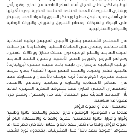
الوطنية، لكي تخلي المجال أمام السلع القادمة من الخارج، وهو يأتي
ويشتري المشروعات العامة المنتجة المفلسة المخربة ليعيد تأهيلها
على أساس جديد، ليحل محلها ويحتكر السوق والمواد الخام، ويسيطر
على البنوك والشركات ومصادر التمويل والقروض والثروات الوطنية
والمواقع الاستراتيجية.
في المجتمع المُستعمر ينشئ الأجنبي المهيمن تركيبة اقتصادية
تلائم مصالحه ويقضي على الصناعات المحلية. وهكذا بدلا من محلات
الحرف القديمة والسلع الوطنية ترى محلات مخازن ووكالات الاستيراد
ومواقع التوزيع والترويج للسلع الأجنبية، وتتحول الطبقة القديمة
الوطنية الإنتاجية تدريجيا إلى طبقة بائدة عتيقة مفقرة (بروليتارية)
غالبيتها تفلس وتخرب، والقسم الصغير منها (الأقلية) يغدو شريحة
جديدة متبرجزة (كولونيالية) ثرية مرتبطة بالأجنبي ومتشاركة معه
في المصالح الاقتصادية والتجارية والسياسية ومندمج بالاقتصاد
الاستعماري الأجنبي الغازي عملا بمقولته الفكرية الشهيرة القائلة
بأن "السياسة الحديثة تتبع الاقتصاد أينما حل واستقر"، وتصبح جزءا
عضوياً من سياسته.
الاستقلال التام أو الموت الزؤام
عندما كان القوميون الوطنيون خارج الحكم والسلطة كانوا وطنيين
وثوارا وأحرارا، كانوا متحمسين للحرية والعدالة والاستقلال التام أو
الموت الزؤام، وهذا كان شعار سعد باشا والنحاس باشا في مصر خلال ما
سموها "هوجة سعد باشا" خلال العشرينيات، يقصدون ثورة الشعب