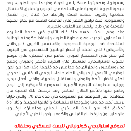
يسمونها، وتصفيتها عسكريا من الدولة وطردها نحو الجنوب، بعد
سيطرة الجبهة القومية على السلطة في الجنوب وتحقيق الاستقلال
بقيادتها وهروب جماعة البعث والرابطة من هناك إلى الشمال
والسعودية، حيث ترافق الحصار على العاصمة اليمنية مع نجاح الجبهة
القومية في طرد الإنجليز من الجنوب وتحريره.
وقد وضع البعث نفسه منذ ذلك التاريخ في خدمة المشروع
الاستعماري الجديد، وهو محاربة الجنوب وإسقاط حكومته الوطنية
المتشددة ضد الرجعية السعودية والاستعمار الغربي (البريطاني
والأمريكي) الذي اعتقد أن انتصار الوطنيين المتشددين في الجنوب
هو خطر على الاستعمار الغربي الطامع في السيطرة على موقع
الجنوب الاستراتيجي، المسيطر على البحرين الأحمر والعربي وخليج
عدن وسقطرى والجزر الهامة جدا على مداخلهما. وكان هذا هو الدور
الوظيفي التبعي الإمبريالي لنظام صنعاء الرجعي الانقلابي الدموي
الخائن لقضايا الأمة والوطن والاستقلال والحرية، والذي أدخل بيديه
ورجليه منظومات التبعية الأجنبية السعودية الأمريكية إلى اليمن
ودافع عنها بالتأجير المالي المباشر. وقد ترسخت تلك التبعية في
معاهدة العار الموقعة مع السعودية في جدة عام 70، والتي مازلنا
نرسف تحت حديدها وقيودها الاستعبادية وأغلالها المهينة. وكان أداة
تحقيق ذلك هو البعث العسكري اليميني وحلفــاؤه الإخـــوان
والوهابيـــون والإقطـــاع القبلــي والكومبـــرادور التجاري الأجنبي.
تموضع استراتيجي كولونيالي للبعث العسكري وحلفائه