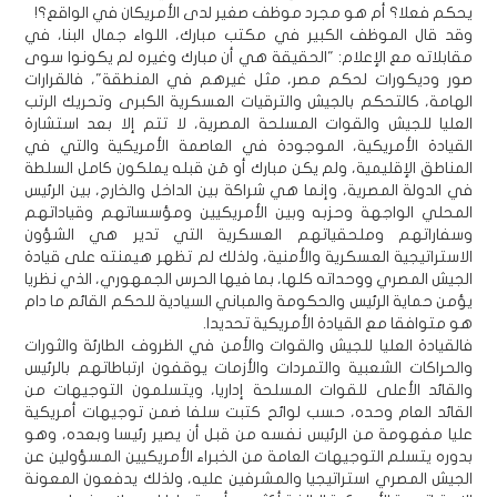
يحكم فعلا؟ أم هو مجرد موظف صغير لدى الأمريكان في الواقع؟!
وقد قال الموظف الكبير في مكتب مبارك، اللواء جمال البنا، في
مقابلاته مع الإعلام: "الحقيقة هي أن مبارك وغيره لم يكونوا سوى
صور وديكورات لحكم مصر، مثل غيرهم في المنطقة"، فالقرارات
الهامة، كالتحكم بالجيش والترقيات العسكرية الكبرى وتحريك الرتب
العليا للجيش والقوات المسلحة المصرية، لا تتم إلا بعد استشارة
القيادة الأمريكية، الموجودة في العاصمة الأمريكية والتي في
المناطق الإقليمية، ولم يكن مبارك أو مَن قبله يملكون كامل السلطة
في الدولة المصرية، وإنما هي شراكة بين الداخل والخارج، بين الرئيس
المحلي الواجهة وحزبه وبين الأمريكيين ومؤسساتهم وقياداتهم
وسفاراتهم وملحقياتهم العسكرية التي تدير هي الشؤون
الاستراتيجية العسكرية والأمنية، ولذلك لم تظهر هيمنته على قيادة
الجيش المصري ووحداته كلها، بما فيها الحرس الجمهوري، الذي نظريا
يؤمن حماية الرئيس والحكومة والمباني السيادية للحكم القائم ما دام
هو متوافقا مع القيادة الأمريكية تحديدا.
فالقيادة العليا للجيش والقوات والأمن في الظروف الطارئة والثورات
والحراكات الشعبية والتمردات والأزمات يوقفون ارتباطاتهم بالرئيس
والقائد الأعلى للقوات المسلحة إداريا، ويتسلمون التوجيهات من
القائد العام وحده، حسب لوائح كتبت سلفا ضمن توجيهات أمريكية
عليا مفهومة من الرئيس نفسه من قبل أن يصير رئيسا وبعده، وهو
بدوره يتسلم التوجيهات العامة من الخبراء الأمريكيين المسؤولين عن
الجيش المصري استراتيجيا والمشرفين عليه، ولذلك يدفعون المعونة