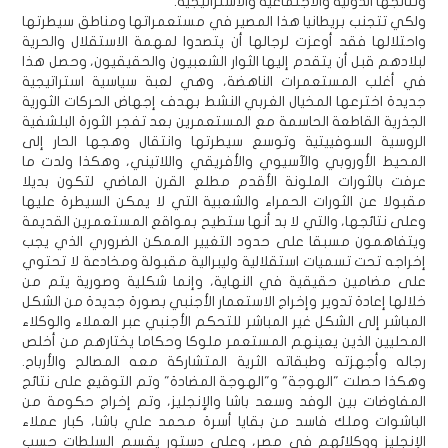
ونتائجها الدولية والاجتماعية والاستراتيجية.
ولكي تتجنب بريطانيا هذا المصير في مستعمراتها ومناطق سيطرتها
واحتلالها فقد أوعزت لرجالها أن يتصدوا لمهمة الاستقلال والحرية
لبلادهم قبل أن يتقدم إليها الثوار الشعبيون والحقيقيون، وحصل هذا
في أغلب المستعمرات الناهضة، وهي لعبة سياسية استراتيجية
جديدة اخترعها المخيال الغربي النشط بهدف إجهاض الحركات الثورية
الجذرية القاطعة الحاسمة مع المستعمرين بعد تفجر الثورة البلشفية
الروسية السوفييتية وتوسع سيطرتها وانتقال وهجها الحار إلى
المحيط الأوروبي والآسيوي والأفريقي واللاتيني، وهكذا ولدت ما
عرفت بالثورات الملونة الأقدم مطلع القرن الماضي لتكون بديلا
مقبولا عن الثورات الحمراء والشعبية التي لا يمكن السيطرة عليها
وعلى نتائجها، والتي لا بد أنها ستطيح بمواقع المستعمرين القديمة
ويتفاهمون مسبقا على حدود التغيير الممكن الضروري الذي يجب
إخراجه تحت تسميات استقلالية وليبرالية مقبولة ومخادعة لا تحتوي
على مضامين حقيقية في النهاية، وإنما شكلية وصورية يتم من
خلالها إعادة تدوير وإخراج الاستعمار الأجنبي بصورة جديدة من الشكل
المباشر إلى الشكل غير المباشر للتحكم الأجنبي عبر العملاء والوكلاء
المحليين الذين يعينهم المستعمر ملوكا وحكاما يختارهم من أخلص
رجاله وأجهزته وطبقاته الثرية المتشاركة معه المصالح والأرباح.
وهكذا حصلت "الهوجة" و"الهوجة المضادة" وتم التوقيع على نتائج
المفاوضات بين الوفد وسعد باشا والإنجليز، وتم إخراج حكومة من
الباشوات وملك فاسد من بقايا أسرة محمد علي باشا، كبار عملاء
الإنجليز ووكلائهم في مصر، وعلى دستور يقسم السلطات حسب