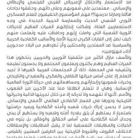
ضد الاستعمار والاحتلال الإمبريالي الغربي الفرنسي والإيطالي
والإسباني... معتمدين على شعوبهم وعلى ذاتهم، وحققوا نجاحات
هائلة ومازلنا ندرسها؟! فهم المؤسسون الحقيقيون للعلم العسكري
الثوري الشعبي الحديث وللممارسة الحربية الجديدة في وجه
الاستعماريين العتاة، وشكلت إنجازاتهم الميراث العظيم للحركات
الثورية الشعبية التي واصلت إرثهم وحافظت عليه وتعلمت منهم
كيف تصل إلى الغايات الكبرى لحرية الأمة والأساليب الكفاحية الحربية
والسياسية ضد المعتدين والمحتلين وأن تطردهم من البلاد مدحورين
أذلاء مهزومين».
وللأسف مازال الكثير من مثقفينا الثوريين والحربيين يتخطون هذا
الميراث العظيم وهم يكتبون ويعلمون المجتمع ولا يحسنون تعليمه
وتثقيفه في المحصلة، ذلك أن المجتمعات العربية كغيرها لا تجيد
التعلم إلا على أساس ميراثها الثقافي والفكري والعقيدي والتاريخي
وخبرات شعوبها وإنجازاتهم ومساهماتهم في حركة الثورة العالمية
الإنسانية، وهي لا تتعلم انطلاقا مما عند الآخرين من الشعوب
والأمم، لأنها لا تفهمه ولا تدركه إلا من خلال تجربتها الذاتية وخبراتها
التاريخية ودورها في المسار الكفاحي العالمي الأممي والإنساني.
ومن لا يحسن إدراك خبرات شعبه وأمته الكفاحية ويعيد دراستها
باستمرار لا يستطيع أن يثق بقدرة أمته وشعبه ولا يستطيع أن يبني
وجدان أمته الكفاحية على أساس الحقائق والوقائع، بل يتوه في
الخيالات والمطابقات التعسفية لما لا يقبل المطابقات والإسقاطات
لاختلاف الظروف والشروط التاريخية بين الطرفين المعنيين بالقياس،
ودون أن نفتش في تاريخ الأمة عن قدراتها ومكامن قوتها وإبداعها