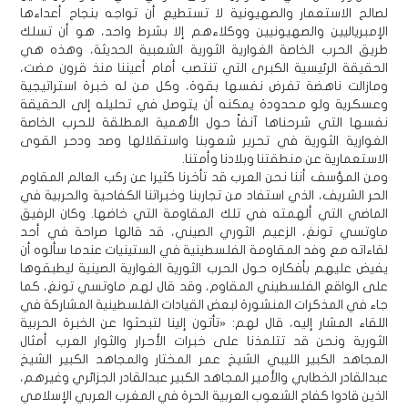
لصالح الاستعمار والصهيونية لا تستطيع أن تواجه بنجاح أعداءها
الإمبرياليين والصهيونيين ووكلاءهم إلا بشرط واحد، هو أن تسلك
طريق الحرب الخاصة الغوارية الثورية الشعبية الحديثة، وهذه هي
الحقيقة الرئيسية الكبرى التي تنتصب أمام أعيننا منذ قرون مضت،
ومازالت ناهضة تفرض نفسها بقوة، وكل من له خبرة استراتيجية
وعسكرية ولو محدودة يمكنه أن يتوصل في تحليله إلى الحقيقة
نفسها التي شرحناها آنفاً حول الأهمية المطلقة للحرب الخاصة
الغوارية الثورية في تحرير شعوبنا واستقلالها وصد ودحر القوى
الاستعمارية عن منطقتنا وبلادنا وأمتنا.
ومن المؤسف أننا نحن العرب قد تأخرنا كثيرا عن ركب العالم المقاوم
الحر الشريف، الذي استفاد من تجاربنا وخبراتنا الكفاحية والحربية في
الماضي التي ألهمته في تلك المقاومة التي خاضها. وكان الرفيق
ماوتسي تونغ، الزعيم الثوري الصيني، قد قالها صراحة في أحد
لقاءاته مع وفد المقاومة الفلسطينية في الستينيات عندما سألوه أن
يفيض عليهم بأفكاره حول الحرب الثورية الغوارية الصينية ليطبقوها
على الواقع الفلسطيني المقاوم، وقد قال لهم ماوتسي تونغ، كما
جاء في المذكرات المنشورة لبعض القيادات الفلسطينية المشاركة في
اللقاء المشار إليه، قال لهم: «تأتون إلينا لتبحثوا عن الخبرة الحربية
الثورية ونحن قد تتلمذنا على خبرات الأحرار والثوار العرب أمثال
المجاهد الكبير الليبي الشيخ عمر المختار والمجاهد الكبير الشيخ
عبدالقادر الخطابي والأمير المجاهد الكبير عبدالقادر الجزائري وغيرهم،
الذين قادوا كفاح الشعوب العربية الحرة في المغرب العربي الإسلامي