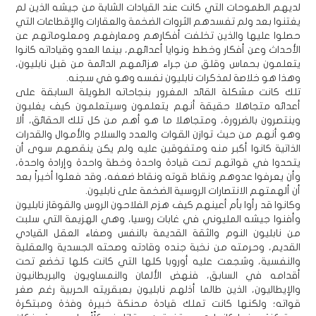
لديهم الطموحات التي كانت عند القيادات الشابة من جيشه الذين لم
يغتنوا بعد ولم تفسدهم الثروات الضخمة والعقارات والإقطاعات التي
حصلوا عليها والذين تخلفت أفكارهم ومعارفهم ومعلوماتهم عن
الأحداث وعن أفكار وخطط ونوايا أعدائهم، بينما العدو وقياداته كانوا
يتعلمون بحماس وقلق من جراء هزائمهم الدائمة من قبل نابليون،
وهذا هو خلاصة لمذكرات نابليون نفسه وهو في سجنه.
تلك كانت مشكلة القائد المغرور بنجاحاته الطويلة السابقة على
أعدائه متجاهلا حقيقة أنهم يتعلمون وسيتعلمون كيف يغلبون
وينتصرون بالضرورة، ومتجاهلا ما هو أهم من كل تلك الحقائق، ألا
وهو أنهم من حيث توازن القوات والعدد والسلاح والأموال والقدرات
الذاتية كانوا أكبر منه ومتفوقين عليه ولم يكن ينقصهم سوى أن
يتحدوا في قواتهم تحت قيادة واحدة وخطة واحدة وإرادة واحدة،
وأن يعرفوا عدوهم ونقاط قوته ونقاط ضعفه، وقد فعلوا أخيراً بعد
أن ألهمتهم الانتصارات الروسية الضخمة على نابليون.
وكانوا قد رأوا بأم أعينهم كيف هزم الفلاحون الروس والقوقاز نابليون
وأفنوا جيشه المليوني في غابات روسيا، وهي الهزيمة التي سلبت
من نابليون النوم والثقة القديمة بالنفس وصفاء العقل القيادي
القديم، وحرمته من نخبة جنده وقادته وصحته الجسدية والعقلية
والنفسية، وشجعت عليه أوروبا كلها التي كانت كلها تخضع تحت
أقدامه في السابق، فنهض الألمان والنمساويون والبريطانيون
والإيطاليون، الذين طالما أذلهم نابليون بعبقريته الحربية رغم صغر
قواته؛ ولكنها كانت تملك قيادة محنكة خبيرة وفذة ومبتكرة