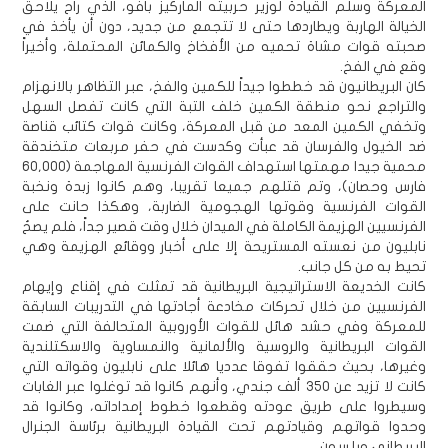
المعركة وسلم القيادة لوزير حربيته الماركيز بافو، الذي راح يلاحق
الخيالة الهاربة ويطاردها حتى لا تتجمع من جديد، دون أن يأخذ في
صحبته قوات مشاة تحميه من الأفخاخ والكمائن المحتملة، وأخيراً
وقع في الفخ.
كان البريطانيون قد خططوا جيداً للكمين والفخ، عبر التظاهر بالانهزام
والتراجع نحو منطقة الكمين خلف التبة التي كانت تفصل السهل
وتخفي الكمين المعد من قبل المعركة، وكانت قوات كتائب قناصة
ضد الخيول والفرسان قد عبأت وكدست في حفر مربعات متخندقة
محمية جيدا مهمتها استهداف القوات الفرنسية المهاجمة (60,000
فارس وحصان)، وتم قتلهم جميعا تقريبا، وهم كانوا زبدة ونخبة
القوات الفرنسية وقوتها الهجومية الضاربة، وهكذا حانت على
الفرنسيين الهزيمة الكاملة في الميدان خلال وقت قصير جداً، فلم يصحُ
نابليون من نعسته المستريحة إلا على أخبار ووقائع الهزيمة وهي
تحيط به من كل جانب.
كانت الخديعة الاستراتيجية البريطانية قد تمثلت في إقناع وإيهام
الفرنسيين من خلال تحركات مخادعة أجادتها في التدريبات السابقة
للمعركة وفي حشد هائل للقوات الأوروبية المتحالفة التي ضمت
القوات البريطانية والروسية والألمانية والنمساوية والاسكتلندية
وغيرها، بحيث حققوا تفوقا عدديا هائلا على نابليون وقواته التي
كانت لا تزيد عن 350 ألف جندي، وأنهم كانوا قد توغلوا عبر الغابات
وسيطروا على طريق عودته وقطعوا خطوط إمداداته، وكانوا قد
وحدوا قواتهم وقيادتهم تحت القيادة البريطانية برئاسة الجنرال
البريطاني ويلسون.