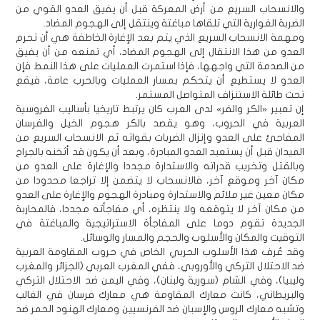
والانسحاب السريع من أرض المعركة قبل أن يفيق العدو القوي من
الضربة الغوارية التي تلقاها مباغتة وينتقل إلى الهجوم المضاد.
ومهمة الانسحاب السريع الذي يتم بعد الإغارة الخاطفة هي أن تحرم
العدو من هذا الانتقال إلى الهجوم المضاد، أي تمنعه من أن يفيق
من الصدمة التي واجهها، فإذا استمرت العمليات على هذا النمط فإن
العدو لا يستطيع أن يتحكم بمسار العمليات وبالحرب عامة، فيقع
تحت طائلة الاستنزاف المتواصل المستمر.
إن تعبير «الكر والفر» لدى العرب كان يرتبط تاريخيا بأساليب الفروسية
العربية في الحروب، وهو يقصد بالكر هجوم الخيل والفرسان
المفاجئ على العدو وإنزال الضربات بقواته ثم الانسحاب السريع من
الميدان قبل أن يستعيد العدو المبادرة، وبعد أن يكون قد أثخنه بالجراح
وبالقتل وتخريب قدراته والاستدارة مجددا والإغارة على العدو من
مكان آخر وموقع آخر، فالانسحاب لا يتضمن إلا تراجعا محدودا من
مكان معين غير ملائم والاستدارة ومبادرة الهجوم والإغارة على العدو
من مكان آخر لا يتوقعه ولا ينتظره، أي مفاجأته مجددا، فالمحاربة
الجديدة تقوم دوما على المفاجأة الاستراتيجية والمباغتة في
التوقيت والمكان والأسلوب والحجم والمسار والوسائل.
وقد عُرف هذا الأسلوب الحربي الخاص في حروب المقاومة العربية
ضد الاحتلال التركي والأوروبي، ففي المغرب العربي (الجزائر والمغرب
وليبيا)، وفي الشام (سورية ولبنان)، وفي اليمن ضد الاحتلال التركي
والبريطاني، كانت معارك المقاومة هي معارك فرسان في الغالب
وتشبه معارك الروس والإسبان ضد الفرنسيين ومعارك الهنود الحمر ضد