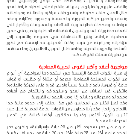
والمعلومات والمخابرات ومكافحة أعداء الوطن وجواسيس العدو
والقضاء عليهم وتضليلهم بمهارة، والقدرة على اصطياد قيادة العدو
خلال العمل خلف خطوطه واستهداف مراكزه واتصالاته ومواصلاته
ونسف وتدمير مراكزه الحيوية والحساسة وجسوره وعبّاراته وعقد
مواصلات ومحطات قطاراته وبث الشائعات والمعلومات والأخبار التي
تضعف معنويات العدو وتسهل انشقاقاته الداخلية وتضرب في عمق
مصداقية قياداته، وتثير الانشقاقات في صفوفه والتسرب إلى
مؤخراته ومراقبته عن قرب. وكانت أهميتها قد ارتفعت مع تطور
الأسلحة والحروب الحديثة وخاصة خلال الحربين العالميتين وما بعدهما
من تطورات شملت الكوكب كله.
مواجهة أعقد وأكبر القوى الحربية المعادية
إن ميزة القوات الخاصة الرئيسية هي استعدادها لمواجهة أي أنواع
من القوات المسلحة المعادية، مدرعة أو مشاة أو مظلات أو قوات
خاصة أو غيرها، بأعداد قليلة نسبياً ولديها قدرة على الحركة والمناورة
والتقرب غير المباشر من العدو واستهدافه والالتحام مع أفراده
ومعداته ومدرعاته ودباباته إذا زودت بالمعدات الضرورية.
وقد تميز الكثير من المحاربين في هذ الصنف إلى حدود عالية جدا
بالنجاح والإنجاز. وقد رأينا محاربين من القوات الخاصة المصرية خلال حرب
تشرين الأول/ أكتوبر وقبلها يحققون أرقاما خيالية في تدمير
المدرعات المعادية
منهم من دمر بمفرده أكثر من 29 دبابة «إسرائيلية» وآخرون دمر
الواحد منهم أكثر من 25 دبابة وأكثر من 20 دبابة ومن مسافات قريبة