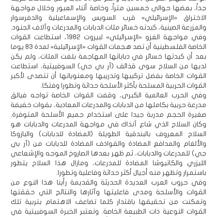
جداً، بعضها حوالى خمسين متراً، وخاصة أثناء العبور وخلال مواجهة
الاختراق «الإسرائيلي» قرب السويس والإسماعيلية والدفرسوار
والمزرعة الصينية، كبدته خسائر مئات الدبابات والمدرعات وآلاف الجنود.
وفي مواجهة الغزو «الإسرائيلي» لبيروت 1982، استطاعت القوات
الخاصة الفلسطينية أن تصد هجمات القوات «الإسرائيلية» لمدة 83 يوما
بعد أن كبدتها خسائر في دباباتها المهاجمة بلغت المئات، ولم يكن
لديها من السلاح سوى قذائف (آر بي جي) السوفييتية، استطاعت
القوات الخاصة بفضل تركيبها وتدريبها ومعنوياتها أن تتصدى لأكبر
القوات الحربية المسلحة بأكثر الأسلحة حداثة وتطورا وفتكا.
وفي الحرب العالمية الكبرى، وقفت القوات الخاصة تواجه فيالق
مدرعة حربية بكاملها من الدبابات والمدرعات المعادية، بقوات خفيفة
صغيرة الحجم مدربة جيدا على استخدام جميع الأسلحة المتوفرة.
وكان السلاح الذي شاع آنذاك في مواجهة المدرعات والدبابات هو
السلاح المعروف بالبندقية الطويلة (المضادة للدبابات) والبازوكا
والألغام والمدافع المضادة والقواذف المضادة للدبابات من (آر بي
جي) للمدرعات والدبابات، ثم ظهر بعدها الصاروخ الموجه والإشعاعي
الليزري والكاتيوشا المضادة للمدرعات، ومازال هذا السلاح يتطور
باستمرار وتظهر منه أجيال أكثر حداثة وفاعلية وتطورا.
وفي حروب العرب العديدة الحديثة والقديمة رأينا هذا النوع من
القوات والأسلحة ومدى فاعليتها وآثارها والنتائج التي حققتها
وتمكنت من تحقيقها باقتدار كلما تضاعف الاهتمام بتربية تلك
القوات النوعية ذات الطبيعة الخاصة. وتعتبر الخبرة السوفييتية في