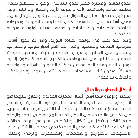
العدو نفسه، ومصيره مصير العدو الأساسي، وهو لا يستطيع كتمان
خططه العامة واتجاهاته، لأنه لا يعرف الأرض والمكان ولا الناس، ومن
ثم يكون مضطراً دوماً إلى السؤال عما يجهله، وهو يجهل كل شيء،
ففي أسئلته التي لا تتوقف تكمن المعلومات الضرورية وتحركاته
القادمة واتجاهاته واهتماماته وتحددها وسلم أولوياته ونواياه
الحقيقية.
وهذا كله يصب في بوتقة القيادة الثورية، ومن ثم تكون أساس
تحركاتها القادمة وخططها. وهذا أحد أهم أسرار قوتها وانتصاراتها
وتقدمها في المبادرة والميدان والخطة والحركة واستباق تحركات
العدو واستغلالها في استهدافه، فالكمين الناجح لا يكون إلا إذا
توفرت المعلومات الدقيقة عن حركات العدو واتجاهاته ومواعيده
مسبقاً، وبدون تلك المعلومات لا يفيد الكمين سوى إهدار الوقت
والطاقات بلا جدوى.
أشكال المحاربة والقتال
الكمين والإغارة هما أهم أشكال المحاربة الجديدة، والفارق بينهما هو
أن الإغارة تتم من الحركة الدائمة خلال الهجوم المتحرك أو الدفاع
المتحرك، فالإغارة حركة دائمة وسريعة. أما الكمين فيتم بثبات نسبي،
في الكمون والاختفاء في المكان المعد للهجوم على العدو والإغارة
عليه. فالكمين شكل من أشكال الإغارة على العدو في نهاية المطاف،
طريقة نوعية لتحقيقها. وفي الإغارة يختفي عدد من الأشكال، منها
الاستهداف بالصواريخ والمفخخات والمتفجرات والرمي والقنص