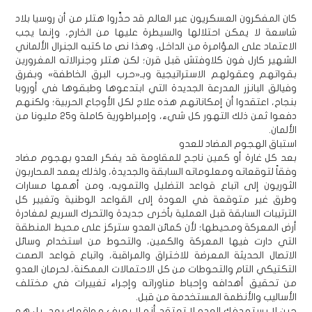
كان المفكرون العسكريون عبر العالم قد حذَّروا هتلر من أن روسيا بلاد
شاسعة لا يمكن احتلالها والسيطرة عليها من الخارج، وإنما يجب
الاعتماد على المؤامرة من الداخل، وهذا نص ما كتبه الجنرال الألماني
الشهير كارل فون كلاوفتش قبل قرن؛ لكن هتلر وجنرالاته المغرورين
بقواتهم وعقولهم الاستراتيجية وبـ«حرب البرق الخاطفة» وبفرق
وفيالق البانزر المدرعة الجديدة التي ابتدعوها وطبقوها في أوروبا
بنجاح، اعتقدوا أن إمكاناتهم هذه علاج لكل الأوجاع الحربية؛ ولكنهم
دفعوا ثمن ذلك التهور كل شيء، وإمبراطورية كاملة و25 مليونا من
الألمان.
استباق الهجوم المضاد للعدو
بعد كل غارة أو كمين ناجح للمقاومة قد يفكر العدو بهجوم مضاد
وفقاً لتوقعاته ومعلوماته السابقة والجديدة، ولذلك يعمد المحاربون
الثوريون إلى اتباع قواعد التضليل والتمويه، ومن أهمها مسارات
وطرق غير متوقعة في العودة إلى القواعد الوطنية وتغيير كل
الترتيبات السابقة قبل العملية بأخرى جديدة والتحرك السريع لمغادرة
أرض المعركة ومحيطها؛ لأن كمائن العدو ستركز على محيط المنطقة
التي دارت فيها المعركة والكمين، والتحوط من استخدام وسائل
الاتصال الحديثة المعرضة للاختراق والمراقبة، واتباع قواعد الصمت
التكتيكي التام والتحوطات من كل الاحتمالات الممكنة، لحرمان العدو
من تحقيق أهدافه وإحباط مناوراته وإجراء تغييرات في مختلف
الأساليب والأنظمة المستخدمة من قبل.
حين لا يستهدفك العدو لا تعتقد أنه لا يعرف مواقعك بعد، بل هو