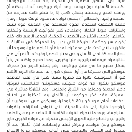
قليلا إلى المناطق الخلفية من المدينة بعد استمرار الهجومات
الكاسحة الألمانية دون توقف. وقد أدرك جوكوف أنه لا يمكنه أن
يوقف العدو ويسحقه بشكل كامل إلا إذا قطع كافة مخارجه من
المدينة وإليها، واستطاع أن يخفي نواياه عن عدوه لوقت طويل، وفي
خطته المخفية استخدم القوة المسلحة في المدينة قوة تثبيت
واستنزاف طويل للألمان وامتصاص كبير لقواتهم الرئيسية وشغلها
بكاملها، وتحمل الكثير من التضحيات لتحقيق الهدف الرفيع ذاك، فلم
يُفهم سر وحكمة الطريقة التي يدير بها المعركة في ستالينغراد
والقرارات التي تحث على عدم ترك المدينة أو التراجع عنها، وهو ما أثار
سعار المعركة لدى الألمان ولدى هتلر شخصيا وقيادته، لأنه رأى في
ستالينغراد قيمة استراتيجية عليا وكبرى، وهذا صحيح ولكنه لم يقرأ
بشكل صحيح ما في عقل جوكوف، ولم يتعلم الدرس من معركة
موسكو التي خسرها في أول خسارة كبرى له، فقد كان الدرس الأهم
هو أن السوفييت كانوا قد حضروا كمينا كبيرا في قلب العاصمة
موسكو يتكون من قوات جبهتين عسكريتين احتياطيتين تمركزتا
داخل المدينة وحولها من الشرق والجنوب، ولم تشاركا مباشرة في
المعركة، فقد فكر جوكوف أن الألمان ربما تمكنوا من اجتياح
الدفاعات أمام موسكو بـ30 كيلومترا، وسيكون على السوفييت أن
يتراجعوا قليلا إلى قلب المدينة التي تتولى استنزافه بالقوات
المتراجعة، وبعدها تتحرك القوات الكامنة للالتفاف عليه من الخلف
والجوانب وتقطع عليه الطريق الرئيسي فتعزله عن قواته الكبرى خارج
موسكو وعن قواعده ومراكز ثقله وإمداداته. لكن الألمان بعد أن
تكبدوا هم الخسارة والهزيمة على أبواب موسكو قرروا الإسراع