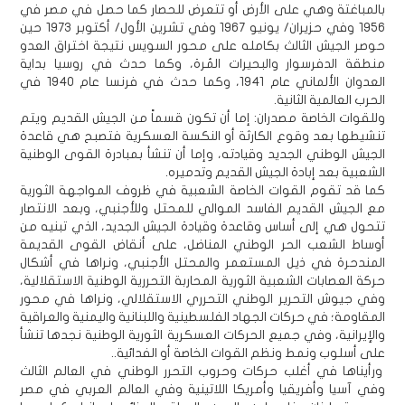
بالمباغتة وهي على الأرض أو تتعرض للحصار كما حصل في مصر في
1956 وفي حزيران/ يونيو 1967 وفي تشرين الأول/ أكتوبر 1973 حين
حوصر الجيش الثالث بكامله على محور السويس نتيجة اختراق العدو
منطقة الدفرسوار والبحيرات المُرة، وكما حدث في روسيا بداية
العدوان الألماني عام 1941، وكما حدث في فرنسا عام 1940 في
الحرب العالمية الثانية.
وللقوات الخاصة مصدران: إما أن تكون قسماً من الجيش القديم ويتم
تنشيطها بعد وقوع الكارثة أو النكسة العسكرية فتصبح هي قاعدة
الجيش الوطني الجديد وقيادته، وإما أن تنشأ بمبادرة القوى الوطنية
الشعبية بعد إبادة الجيش القديم وتدميره.
كما قد تقوم القوات الخاصة الشعبية في ظروف المواجهة الثورية
مع الجيش القديم الفاسد الموالي للمحتل وللأجنبي، وبعد الانتصار
تتحول هي إلى أساس وقاعدة وقيادة الجيش الجديد، الذي تبنيه من
أوساط الشعب الحر الوطني المناضل، على أنقاض القوى القديمة
المندحرة في ذيل المستعمر والمحتل الأجنبي، ونراها في أشكال
حركة العصابات الشعبية الثورية المحاربة التحررية الوطنية الاستقلالية،
وفي جيوش التحرير الوطني التحرري الاستقلالي، ونراها في محور
المقاومة؛ في حركات الجهاد الفلسطينية واللبنانية واليمنية والعراقية
والإيرانية، وفي جميع الحركات العسكرية الثورية الوطنية نجدها تنشأ
على أسلوب ونمط ونظم القوات الخاصة أو الفدائية..
ورأيناها في أغلب حركات وحروب التحرر الوطني في العالم الثالث
وفي آسيا وأفريقيا وأمريكا اللاتينية وفي العالم العربي في مصر