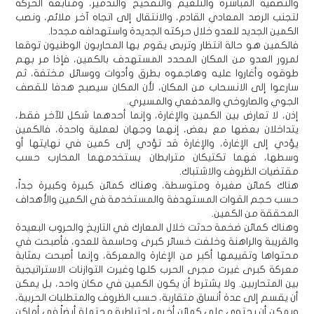
والتصفية المباشرة والتلغيم والتفخيخ والتدمير، ومتابعة الحركة
لتجنب الرصد المعادي القادم، والانتقال إلى اتجاه آخر ملائم، ونصب
الكمين الجديد للعدو خلال حركته الجديدة واستهدافه مجددا.
فالكمين هو حالة انتظار وتربص يقوم بها المحاربون الوطنيون توقعا
لمرور العدو من المكان المحدد المستهدف بالكمين، فإذا مر بهم
طوقوه وأغاروا عليه وهاجموه بطرق وأدوات ووسائل مختفة، ثم
سارعوا إلى الانسحاب من المكان، لأن المكان سيصبح هدفا للقصف
الجوي والصاروخي والمدفعي والمسيري.
إذن، لا تعارض بين الكمين والإغارة، وإنما أحدهما شكل للآخر فقط،
يتداخلان بعضها مع بعض، إنهما وجهان لعملية واحدة، فالكمين
يؤدي إلى الإغارة، والإغارة قد تؤدي إلى كمين في نهايتها أو
وسطها، فهما تكتيكان مترابطان يستخدمهما المحارب حسب
مقتضيات الظروف والاشتباك.
هناك كمائن صغيرة ومتوسطة، وهناك كمائن كبيرة وكبيرة جداً،
حسب حجم القوات المستهدفة والمستخدمة في الكمين والأهداف
المحققة من الكمين.
وهناك كمائن ضخمة حدثت خلال المعارك في التاريخ والحروب البعيدة
والقريبة والراهنة وخلفت خسائر كبرى وحاسمة للعدو، فأصبحت في
محتواها وتقييمها أكبر من الإغارة والمعركة، وإنما أصبحت بمثابة
معركة كبرى غيرت مجرى الحرب كلها وغيرت التوازنات الاستراتيجية
بين المتحاربين. ولا يشترط أن يكون الكمين في مكان واحد، بل يمكن
أن يقسم إلى عدة أنساق متقاربة، حسب الظروف والمتطلبات الحربية،
ويمكن أن يحتوي على كمائن أخرى احتياطية محتملة أيضاً في أماكن