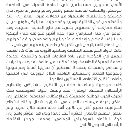
الألمان مأسورين مستسلمين في الساحة الحمراء في العاصمة
موسكو، والصحافة العالمية تجمع وتنشر وتذيع وتصور ما يجري في
موسكو وستالينغراد ولينينغراد من تحولات غيرت العالم إلى الأبد
وأنقذته من غول الفاشية الرهيب. وقد عجزت ألمانيا بكل قوتها عن أن
تفك حصارهم أو تدعمهم بشيء من خارج المدينة الجبهية، وقد
أغرقوا في قتال استنزافي طوال عدة أشهر متواصلة حتى أنهكوا
واستنزفت قواهم وإمدادهم وتموينهم وأعدادهم، ورغم تحولهم
إلى الدفاع الاستراتيجي في الأخير لكن ذلك لم ينفعهم في شيء.
كانت الدولة السوفييتية العظيمة وقيادتها الثورية قد عبأت كل الشعب
للعمل في المؤخرة على زيادة الصناعات الحربية والأسلحة الجديدة
لخدمة المعركة الحاسمة، وقد تمكنت من صناعة المدرعات والدبابات
والمدافع والمعدات بنسب لا تستطيع أن تجاريها ألمانيا رغم قوتها
وتفوقها القديم واستغلالها الفاحش للبلاد الأوروبية التي احتلتها
وأعادت تنظيم اقتصادها العسكري لصالحها.
كانت مواجهة ومنافسة حادة بين التنظيم الاشتراكي والتنظيم
الرأسمالي للاقتصاد الوطني، فقد وضعت الدولة السوفييتية تحت
تصرف الحرب الوطنية والمعركة كل الإمكانات المتوفرة، ونقلتها إلى
أماكن بعيدة عن ساحات الحرب في الشرق والشمال، ولذلك استطاع
السوفييت تصنيع أكثر من ثلاثين ألف دبابة ثقيلة خلال الحرب، ولم
يتجاوز التصنيع الألماني (عشرة آلاف دبابة) وكان هذا مؤشر واضح إلى
قوة الاقتصاد السوفييتي الجماعي، وضعف جوهر الاقتصاد
الرأسمالي الفردي الأناني.