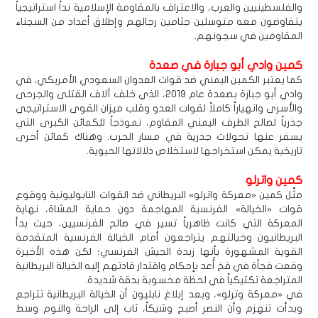
والفلسطينيين والعرب، والاعتراف بالمقاومة الإسلامية نداً استراتيجياً
يتفاوضون معه متوسلين جثامين رجالهم وإطلاق أعداد من السجناء
المقاومين في سجونهم.
كمين وادي أبو جبارة في صعدة
كما يعتبر الكمين اليمني ضد قوات العدوان السعودي الأمريكي، في
وادي أبو جبارة بصعدة عام 2019، الذي خلف آلاف القتلى والجرحى
والأسرى وانهياراً كاملاً لقوات العدو وقلب ميزان القوى الاستراتيجي
جذرياً لصالح الطرف اليمني المقاوم، نموذجاً للكمائن الكبرى التي
يسفر عنها تحولات جذرية في مسار الحرب. وهناك كمائن أخرى
تاريخية يمكن استخراجها لاستخلاص دلالاتها الحيوية.
كمين واترلو
مثّل كمين «معركة واترلو» البريطاني ضد القوات النابوليونية ووقوع
قوات «الخيالة» الفرنسية المهاجمة دون حماية المشاة، نهاية
المعركة التي كانت ظاهرياً تسير في صالح الفرنسيين، حيث بدأ
البريطانيون وخيالتهم يتراجعون أمام الخيالة الفرنسية المتقدمة
القوية المشهورة بأنها زبدة الجيش الفرنسي؛ لكن هذه الأخيرة
وقعت فجأة في فخ أُعد بإحكام واقتدار قادتهم إليه الخيالة البريطانية
المتراجعة تكتيكياً في لحظة محسوبة بدقة شديدة.
في «معركة وترلو»، وبعد إبلاغ نابليون أن الخيالة البريطانية تتراجع
وبدأت تنهزم وأن النصر أصبح وشيكاً، ثاب إلى الراحة والنوم وسط