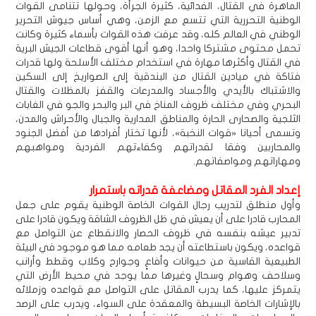
الماهرة في القتال، الفدائية، كثيرة الجرأة، وحولها تتنامى القوات
الوطنية التحررية التي تتسع مع الزمن، وهي أساس جيوش التحرير
الوطني في العالم كله، وقد عرفت هذه القوات بأسماء كثيرة وكانت
تحمل محتوى مشتركا واحدا، وهو أنها أقوى قطاعات الجيش البرية
في القتال وأكثرها مهارة في استخدام مختلف الأسلحة ولها قدرات
فتاكة في ميادين القتال من البندقية إلى الصواريخ إلى السكين
والاشتباك بالأيدي والأجساد والمدرعات والقفز بالمظلات والقتال
البحري وفي مختلف ظروف المناخ في البر والبحر والجو في الغابات
الثلجية والصحارى الحارة والمناطق المدارية والجبال والأحراش والمدن،
وتسمى أحيانا «قوات النخبة»، لأنها تختار أفرادها من أفضل الجنود
والمحاربين وفقا لقدراتهم وكفاءتهم الفردية ومواهبهم
ومهاراتهم ومواصفاتهم.
إعداد الفرد المقاتل ومضاعفة قدراته باستمرار
وأول منطلق لتدريب رجال القوات الخاصة الوطنية يقوم على جعل
المحارب قادرا على أن يعيش في ظل الظروف الشاقة ويكون قادرا على
تدبير عيشه بنفسه في ظروف الحصار والانقطاع عن التواصل مع
قواعده، ويكون باستطاعته أن يجد طعامه مما هو موجود في البيئة
الطبيعية القاسية من حيوانات وأفاعٍ وجوارح وكلاب وقطط وأرانب
وسلاحف وهوام وسحالٍ وغيرها مما يوجد في محيط الأرض التي
يتمركز عليها، كما يدرب المقاتل على التواصل مع قواعده وزملائه
بالإشارات الخاصة البسيطة والمعقدة على السواء، ويدرب على الرصد