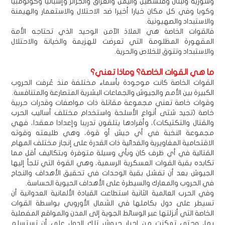
وسورية ولبنان وفلسطين واليمن والعراق والجزائر وإسبانيا وكولومبيا
وكوبا وفي كل مكان خيارا أخيرا ضد الاحتلال والاستعمار والهيمنة
والاستبداد والصهيونية.
فالقوات الخاصة هي الملاذ الآمن الوحيد الذي تحتاجه الأمة
المقهورة المظلومة التي تعرضت للهزيمة والخيانة والاحتلال
والاستبداد وتتوق للخلاص والحرية.
ما هي القوات الخاصة؟ وماذا تعني؟
القوات الخاصة كانت موجودة بأسماء مختلفة منذ عُرفت الحروب
الكبيرة بين الأمم والجيوش والجماعات البشرية المتصارعة والمتنافسة.
وقوات خاصة تعني مجموعة مقاتلة ذات مواصفات وقدرات حربية
خاصة (تجيد شتى أنواع الأسلحة واستخدام مختلف أساليب الحرب
والقتال والتكتيكات)، وأفرادها يتلقون تدريبا وإعدادا معقدا، فهي
مجموعة النخبة في أي جيش أو قوة، وهي طليعته وقوته
الاقتحامية المغاويرية والفدائية ذات القدرة على إنجاز مختلف المهام
القتالية في أي ظرف كان وبأي وسيلة متوفرة وبتكاليف أقل مما
تكابده بقية القوات العسكرية الرسمية، وهي القوة التي تلجأ إليها
الجيوش بعد أن تفشل بقية الوحدات في تحقيق الأهداف والنجاح
في الحروب والمعارك والسيطرة على الأهداف الحيوية الحساسة.
وفي الحرب العالمية الثانية استطاعت القيادة الألمانية العدوانية أن
تسيطر على دول بكاملها في الشمال الأوروبي بواسطة القوات
الخاصة التي أنزلتها عبر الوسائط الجوية إلى المدن والمواقع المفصلية
بها، وحتى تمكنت من إجبار جيوش تلك الدول على أن تستسلم