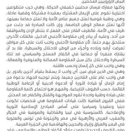
البيض الأوروبيين المحتلين.
وكلها معارك فرسان محليين خفيفي الحركة، وهي حرب متطوعين
اختيارية تقوم على الإيمان المشترك بعقيدة مشتركة وقضية عادلة،
وهي وطنية قومية تمثل جميع عناصر الأمة ولا تمثل جماعة بعينها،
لأنها تمثل مصالح الوطن الجامعة، وإن كانت المبادرة قد جاءت من
طرف في الأمة، فالطرف القادر على الفعل لا ينتظر الإذن والموافقة
من أحد، وعليه أن يبادر إلى مقاومة الأجنبي الدخيل، فالفئات الأخرى
ستلحق بهم حتماً، لأن مقاومة الأجنبي واجب ثابت على كل مواطن
تعرضت أرضه وبلاده وأجزاء من الوطن للاحتلال والسيطرة، فلا بد أن
يشارك منفردا أو جماعيا في الكفاح المسلح والسياسي ضد تلك
السيطرة والاحتلال بكل سبل المقاومة الممكنة والمتوفرة والفعالة،
وهي واجب على كل إنسان وحسب طاقته.
وهي في الدين فرض عين، أي واجب لا يسقط بقيام آخرين بالدور، بل
هي واجب عام على القادرين جميعا، ويتم توجيه الجهاد بدعوة من
إمام الزمان أو قيادة الثورة أو الدعوة الدينية أو الزعامة الوطنية
القائمة، حسب الظروف التاريخية، والمهم هو اجتماع كلمة المقاومة
على قيادة وطنية واحدة تقود المواجهة والقتال والكفاح ضد المحتل.
ففي القرون الماضية كانت قيادات المقاومة هي شخصيات تكونت
دينيا وعقيديا وسياسيا على أساس المبادئ الإسلامية الثورية
والإصلاحية، كالسنوسية في ليبيا والشاذلية والصوفية في الجزائر
والمغرب العربي والأزهرية في مصر والزيتونة في تونس والعلوية
في اليمن والعراق وإيران والبحرين والهاشمية في الجزيرة العربية.
وفي الظروف الجديدة تطورت عقائد الكفاح الوطني والإسلامي، فقد