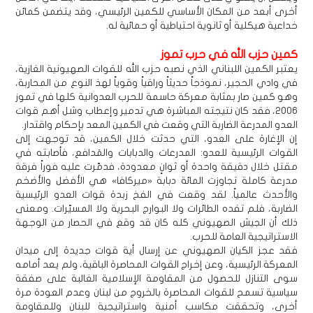
أخرى أبعد من المكان الأساسي للكمين الرئيسي، وقد يتضمن كمائن
خداعية هيكلية أو ثانوية احتياطية أو حمائية له.
كمين حزب الله في حرب تموز
يعتبر الكمين اللبناني الذي نصبه حزب الله للقوات الصهيونية الغازية،
في وادي الحجير، نموذجاً حديثاً وراقياً وقوياً لهذ النوع من المحاربة،
وهو كمين صار بمثابة معركة حاسمة للحرب العدوانية كلها في تموز
2006، فقد كان نتيجته المباشرة هي تدمير وإعطاب وشل أهم قوات
العدو المدرعة الضاربة التي وقعت في الكمين المعد بإحكام واقتدار.
إن الإغارة على العدو، التي حدثت خلال الكمين، قد توجهت إلى
القوات الرئيسية للعدو: المدرعات والدبابات والمَدافع، فأصابته في
مقتل خلال دقيقة واحدة أو ثوانٍ معدودة، فدمّرت عليه فوراً فرقة
مدرعة كاملة تجاوزت المائة دبابة «ميركافا» هي الأفضل والأضخم
والأحدث عالمياً. لقد وقعت في الفخ زبدة قوات العدو الرئيسية
الضاربة، فلم تفده الطائرات ولا البوارج البحرية ولا المسيّرات. ومعنى
ذلك أن الجيش الصهيوني كله كان قد وقع في الحصار من الوجهة
الاستراتيجية العامة للحرب.
فقد عجز الكيان الصهيوني عن إرسال أية قوات جديدة إلى ميدان
المعركة الرئيسية، وعن إخراج القوات المحاصرة الباقية، ولم يعد أمامه
سوى التنازل للحصول من المقاومة الإسلامية الغالبة على صفقة
سياسية تسمح للقوات المحاصرة بالخروج من لبنان وعدم العودة مرة
أخرى، وتحققت مكاسب أمنية واستراتيجية للبنان وللمقاومة