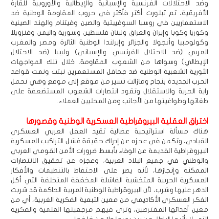
وضد الاحتلالات الفرنسية والإسبانية والإيطالية والأوروبية للقارة
الأفريقية، ثم تبلورت أكثر فأكثر في حروب المقاومة الوطنية ضد
الاستعماريين في روسيا السوفييتية والصين وفيتنام والهند الصينية
وكوريا وكوبا وإيران والعراق ولبنان فلسطين وسورية واليمن وفنزويلا
وكولومبيا وأنجولا والجزائر وإيرلندا الوطنية الثائرة ومصر والمغرب
العربي (ضد الاحتلال الفرنسي والإسباني) وليبيا (ضد الاحتلال
الإيطالي) وسواها من الشعوب المقاومة. خلال تلك المواجهات
الثورية الشعبية الوطنية ضد جحافل المستعمرين نبتت ونمت قواعد
الحرب الجديدة بنجاح ومازالت تسير من موقع إلى موقع وهي تحمل
راية الحرية والاستقلال وتقود انتصارات الشعوب المستضعفة على
طغاتها وطواغيتها من الأجانب ومن المحليين العملاء.
اختراق العقلية البيروقراطية العسكرية الوطنية وقصورها
هناك مسألة استراتيجية عضالية تقيد العقل العربي العسكري
القيادي، وتكمن في عجزه عن إدراك حقيقة فشل التراكيب العسكرية
البيروقراطية القديمة عن الوفاء بأبسط ضرورات الأمن القومي العربي
والوطني في جميع البلاد العربية، وعجزه عن تحقيق الانتصارات
الممكنة وإنجازها، لأنه يصر على الاحتفاظ بالتنظيمات والأفكار
العسكرية الحربية المتخشبة الفاشلة المخفقة المتخلفة التي أكل
الدهر عليها وشرب، لأن البيروقراطية الوطنية العربية الحاكمة قد شربت
الفكر العسكري الأكاديمي من معين التبعية الفكرية الغربية، أي من
معين أعدائها المفترضين، وترى فيهم مرجعيتها العلمية والفكرية