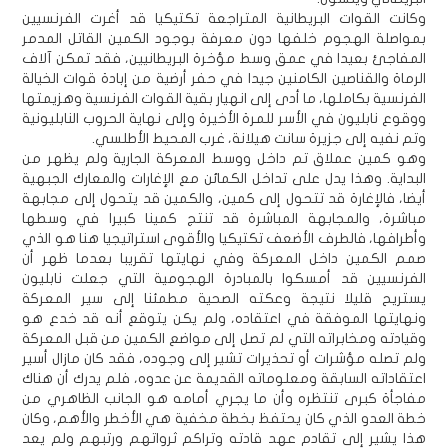
وكانت القوات البريطانية المتراجعة تكتيكيا قد أغرت الفرنسيين
بمواصلة الهجوم خلفها دون معرفة بوجود الكمين القاتل المدمر
المفاجئ بعيدا في عمق وسط مؤخرة البريطانيين، فقد تمكن آلاف
الرماة والقناصين الكامنين جيدا في حفر أرضية من إبادة قوات الخيالة
الفرنسية بكاملها، ما أدى إلى انهيار بقية القوات الفرنسية وهزيمتها
ووقوع نابليون في الأسر للمرة الأخيرة وإلى نهاية الحروب النابليونية
وتم نفيه إلى جزيرة سانت هيلانة، غرب المحيط الأطلسي.
وهو كمين عملاق تم داخل ووسط المعركة الجارية ولم يظهر من
البداية. وهذا يدل على تداخل الكمائن مع الإغارات والمعارك الجبهية
أيضا، فالإغارة قد تتحول إلى كمين، والكمين قد يتحول إلى مجابهة
مباشرة، والمجابهة المباشرة قد تنتج كمينا كبيرا في وسطها
وأطرافها، فالطرف الأضعف تكتيكيا والأقوى استراتيجيا هنا هو الذي
صمم الكمين داخل المعركة وفي نهايتها تقريبا بعدما ظهر أن
الفرنسيين قد أمسكوا بالمبادرة الهجومية التي جعلت نابليون
يستريح قليلا نتيجة وعكته الصحية مطمئنا إلى سير المعركة
ونهايتها الموفقة في اعتقاده، ولم يكن يتوقع أنه قد خدع هو
وقيادته ومخابراته التي لم تصل إلى مواضع الكمين من قبل المعركة
ولم تصله مؤشرات أو تحذيرات تشير إلى وجوده، فقد كان مازال أسير
اعتقاداته السابقة ومعلوماته القديمة عن عدوه، فلم يدرك أن هناك
مفاجأة كبرى تنتظره وأن ما يجري أمامه هو الجانب الظاهري من
خطة العدو الذي كان يحتفظ بخطة مخفية هي الأخطر والأهم، وكان
هذا يشير إلى تقادم عهد قادته وتراكم ثرواتهم ورتبهم ولم يعد