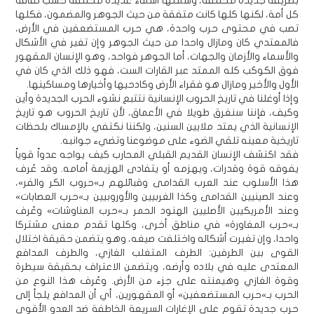
بطريقة جديدة مختلفة، وسمتها أسماء عديدة مختلفة حسب ثقافة
كل أمة، لكنها كلها كانت متفقة من حيث الجوهر والمضمون، فكلها
تصب في محتوى حرب واحدة، هي حرب المستضعفين في الأرض،
فالمعتدي كان ومازال واحدا من حيث الجوهر وإن تغير في الأشكال
والأسماء والأزمان والجهات، أما الجوهر فواحد، وهو الإنسان المقهور
فوق الكوكب كله الممتد عبر القارات الست، فهو ذلك الذي كان في
الأول والأخير ومازال هو فقراء الأرض وكادحيها وأخيارها ومساكينها.
وإذا أوغلنا في تاريخ الحروب الإنسانية نتتبع نشوء الحرب الجديدة وأين
وكيف، فإننا سنغرق طويلا في الأعماق، لأن تاريخ الحروب هو تاريخ
الإنسانية الذي يمتد ملايين السنين، ولكننا نكتفي بالإمساك بلحظات
تاريخية معينه تلقي الضوء على موضوعنا وتضيء جوانبه.
فقد اكتشف الإنسان القديم القبلي المحارب كيف يواجه عدواً قوياً
يفوقه قوة وقدرات، ويهزمه أو يتفادى الهزيمة أمامه. وقد عُرف
هذا الأسلوب عند العرب القدامى وقبائلهم بـ»حروب الكر والفر»،
وعند الصينيين القدامى وكذا الغربيين والأوروبيين بـ»حرب العصابات»
وعند الأمريكيين الأصليين الهنود الحمر بـ»حرب المناوشات» وعُرف
بـ»حرب المغاورة» في مناطق أخرى، وكلها تقدم معنى مشتركا
واحدا، وإن تغيرت أشكاله واختلفت صيغه، وهو يتضمن حقيقة اختلال
القوى بين الطرفين: الطرف المتغلب الغازي، والطرف المدافع
المعتدى عليه في بلاده وأرضه، ويتضمن الاعتراف بحقيقة سيطرة
وقوة الغازي وهيمنته على جزء من الأرض. وعُرف هذا النوع من
الحرب بـ»حرب المستضعفين» أو المقهورين، أي أن المدافع يلجأ إلى
حرب جديدة تقوم على الإغارات السريعة الخاطفة ضد العدو الأقوى