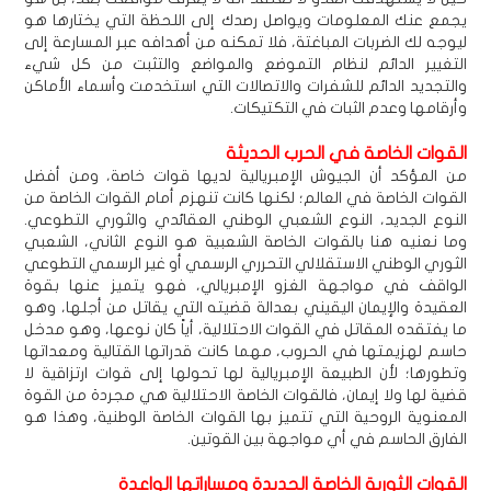
يجمع عنك المعلومات ويواصل رصدك إلى اللحظة التي يختارها هو
ليوجه لك الضربات المباغتة، فلا تمكنه من أهدافه عبر المسارعة إلى
التغيير الدائم لنظام التموضع والمواضع والتثبت من كل شيء
والتجديد الدائم للشفرات والاتصالات التي استخدمت وأسماء الأماكن
وأرقامها وعدم الثبات في التكتيكات.
القوات الخاصة في الحرب الحديثة
من المؤكد أن الجيوش الإمبريالية لديها قوات خاصة، ومن أفضل
القوات الخاصة في العالم؛ لكنها كانت تنهزم أمام القوات الخاصة من
النوع الجديد، النوع الشعبي الوطني العقائدي والثوري التطوعي.
وما نعنيه هنا بالقوات الخاصة الشعبية هو النوع الثاني، الشعبي
الثوري الوطني الاستقلالي التحرري الرسمي أو غير الرسمي التطوعي
الواقف في مواجهة الغزو الإمبريالي، فهو يتميز عنها بقوة
العقيدة والإيمان اليقيني بعدالة قضيته التي يقاتل من أجلها، وهو
ما يفتقده المقاتل في القوات الاحتلالية، أياً كان نوعها، وهو مدخل
حاسم لهزيمتها في الحروب، مهما كانت قدراتها القتالية ومعداتها
وتطورها؛ لأن الطبيعة الإمبريالية لها تحولها إلى قوات ارتزاقية لا
قضية لها ولا إيمان، فالقوات الخاصة الاحتلالية هي مجردة من القوة
المعنوية الروحية التي تتميز بها القوات الخاصة الوطنية، وهذا هو
الفارق الحاسم في أي مواجهة بين القوتين.
القوات الثورية الخاصة الجديدة ومساراتها الواعدة