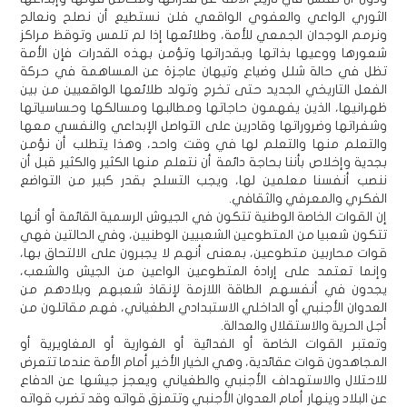
الثوري الواعي والعفوي الواقعي فلن نستطيع أن نصلح ونعالج
ونرمم الوجدان الجمعي للأمة، وطلائعها إذا لم تلمس وتوقظ مراكز
شعورها ووعيها بذاتها وبقدراتها وتؤمن بهذه القدرات فإن الأمة
تظل في حالة شلل وضياع وتيهان عاجزة عن المساهمة في حركة
الفعل التاريخي الجديد حتى تخرج وتولد طلائعها الواقعيين من بين
ظهرانيها، الذين يفهمون حاجاتها ومطالبها ومسالكها وحساسياتها
وشفراتها وضروراتها وقادرين على التواصل الإبداعي والنفسي معها
والتعلم منها والتعلم لها في وقت واحد، وهذا يتطلب أن نؤمن
بجدية وإخلاص بأننا بحاجة دائمة أن نتعلم منها الكثير والكثير قبل أن
ننصب أنفسنا معلمين لها، ويجب التسلح بقدر كبير من التواضع
الفكري والمعرفي والثقافي.
إن القوات الخاصة الوطنية تتكون في الجيوش الرسمية القائمة أو أنها
تتكون شعبيا من المتطوعين الشعبيين الوطنيين، وفي الحالتين فهي
قوات محاربين متطوعين، بمعنى أنهم لا يجبرون على الالتحاق بها،
وإنما تعتمد على إرادة المتطوعين الواعين من الجيش والشعب،
يجدون في أنفسهم الطاقة اللازمة لإنقاذ شعبهم وبلادهم من
العدوان الأجنبي أو الداخلي الاستبدادي الطغياني، فهم مقاتلون من
أجل الحرية والاستقلال والعدالة.
وتعتبر القوات الخاصة أو الفدائية أو الغوارية أو المغاويرية أو
المجاهدون قوات عقائدية، وهي الخيار الأخير أمام الأمة عندما تتعرض
للاحتلال والاستهداف الأجنبي والطغياني ويعجز جيشها عن الدفاع
عن البلاد وينهار أمام العدوان الأجنبي وتتمزق قواته وقد تضرب قواته