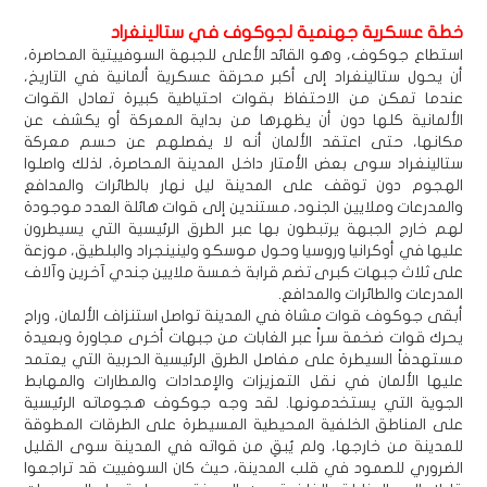
خطة عسكرية جهنمية لجوكوف في ستالينغراد
استطاع جوكوف، وهو القائد الأعلى للجبهة السوفييتية المحاصرة،
أن يحول ستالينغراد إلى أكبر محرقة عسكرية ألمانية في التاريخ،
عندما تمكن من الاحتفاظ بقوات احتياطية كبيرة تعادل القوات
الألمانية كلها دون أن يظهرها من بداية المعركة أو يكشف عن
مكانها، حتى اعتقد الألمان أنه لا يفصلهم عن حسم معركة
ستالينغراد سوى بعض الأمتار داخل المدينة المحاصرة، لذلك واصلوا
الهجوم دون توقف على المدينة ليل نهار بالطائرات والمدافع
والمدرعات وملايين الجنود، مستندين إلى قوات هائلة العدد موجودة
لهم خارج الجبهة يرتبطون بها عبر الطرق الرئيسية التي يسيطرون
عليها في أوكرانيا وروسيا وحول موسكو ولينينجراد والبلطيق، موزعة
على ثلاث جبهات كبرى تضم قرابة خمسة ملايين جندي آخرين وآلاف
المدرعات والطائرات والمدافع.
أبقى جوكوف قوات مشاة في المدينة تواصل استنزاف الألمان، وراح
يحرك قوات ضخمة سراً عبر الغابات من جبهات أخرى مجاورة وبعيدة
مستهدفاً السيطرة على مفاصل الطرق الرئيسية الحربية التي يعتمد
عليها الألمان في نقل التعزيزات والإمدادات والمطارات والمهابط
الجوية التي يستخدمونها. لقد وجه جوكوف هجوماته الرئيسية
على المناطق الخلفية المحيطية المسيطرة على الطرقات المطوقة
للمدينة من خارجها، ولم يُبقِ من قواته في المدينة سوى القليل
الضروري للصمود في قلب المدينة، حيث كان السوفييت قد تراجعوا