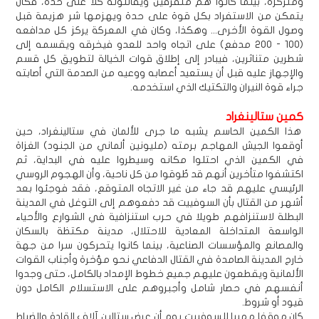
ومتركزة، بينما كانوا هم متفرقين ويقاتلونه كلّاً على حدة، فكان
يتمكن من الاستفراد بكل قوة على حدة ويهزمها شر هزيمة قبل
وصول القوة الأخرى... وهكذا، وكان في المعركة يركز كل مدافعه
(100 - 200 مدفع) على اتجاه واحد للعدو فيخرقه ويقسمه إلى
شطرين متناثرين، فيبادر إلى إطلاق قوات الخيالة لتطويق كل قسم
والإجهاز عليه قبل أن يستعيد أعصابه ووعيه من الصدمة التي أصابته
جراء قوة النيران والتكتيك الذي استخدمه.
كمين ستالينغراد
هذا الكمين الحاسم يشبه ما جرى للألمان في ستالينغراد، حين
أوقعوا الجيش المهاجم برمته (مليونين ألماني من الجنود) الغزاة
في الكمين الذي احتلوا مكانه وسيطروا عليه في البداية، ثم
اكتشفوا متأخرين أنهم قد طُوقوا من كل ناحية، وأن الهجوم الروسي
الرئيسي عليهم قد جاء من غير الاتجاه المتوقع، فقد فوجئوا بعد
أشهر من القتال بأن السوفييت قد دفعوهم إلى التوغل في المدينة
البطلة لاستنزافهم طويلا في حرب استنزافية في الشوارع والأحياء
الواسعة المتداخلة المعادية للاحتلال، مدينة مكتظة بالسكان
والمصانع والمؤسسات الصناعية، بينما كانوا يتحركون سرا من جهة
خارج المدينة الصامدة في القتال الدفاعي نحو مؤخرة وأجناب القوات
الألمانية ويقطعون عليهم جميع خطوط الإمداد بالكامل، حتى وجدوا
أنفسهم في حصار شامل وأجبروهم على الاستسلام الكامل دون
قيود أو شروط.
كان موقفا مهيبا للسوفييت يوم أن عرض ستالين آلاف القادة والضباط