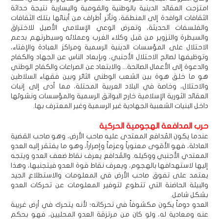
امتزجت العقائد الدينية بالوطنية والقومية واليسارية نتيجة حداثة
الثقافات الوافدة إلى المنطقة، وتأثر أطراف من أبنائها بتلك الثقافات
والفلسفات الحديثة، وتعرض الوعي الإسلامي الأصيل للاختراق
والسيطرة والتزوير من قبل وكلاء الغرب وعملائه وسيطرتهم بدعم
الاحتلال على المؤسسات الدينية الرسمية ومراكز العبادة والإفتاء،
وتوظيفها لصالح الاحتلال الأجنبي، وبإبعاد الناس عن الجهاد والكفاح
والدعوة إلى الأعمال الصالحة... والابتعاد عن الصراعات والكفاح الوطني
هو ما خلق هوة بين الشعب الوطني الثائر وبين فقهاء السلاطين
والاحتلال، وخاصة في البلاد العربية المحتلة، مما أدى إلى إنبات
العقائد الثورية الإسلامية خارج البواتق الرسمية والمؤسسات ونشوئها
داخل البنيات الشعبية الجهادية غير الرسمية وغير المعترف بها.
حرب المدافعة الهجومية الحركية
عندما يكون المُدافع المعتدى عليه صاحب الأرض، وهو صاحب القضية
العادلة، فهو الأقوى معنوياً وعزماً وإصراراً، وهو ما يفتقر إليه العدو
المعتدي الأجنبي ووكيله. والمُدافع يعرف نقاط ضعف العدو ويتجه
إليها لاستهدافها بالهجوم، ويعرف نقاط قوة العدو فيتجنبها، وهذا
يعتمد على تفوق صاحب الأرض في المعلومات والاستطلاع الجيد
والبيئة الحاضنة التي تتطوع لتوفير المعلومات عن تحركات العدو
بشكل شامل.
العدو دوماً يكون مكشوفاً في تحركاته؛ لأنه يتحرك في أرض غريبة
عنه ومعادية له، ولو كان من مرتزقة العدو المحليين، فهو بحكم