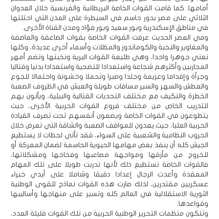
أمامها. كما قامت القوات الخاصة البريطانية والفرنسية خلال العدوان
الثلاثي على مصر بدور حاسم في السيطرة على المدن التي احتلتها
في مناطق الإسكندرية وبور سعيد وبور فؤاد ومدن القناة الأخرى.
وفي العصر الحديث عرفت القوات الخاصة بقوات الصاعقة والعاصفة
والمغاوير والنخبة والكوماندوز والمظلات وأسماء أخرى عديدة، وكلها
تعني جوهرا واحدا، وهي طليعة القوات البرية ونخبتها وتضم أمهر
المحاربين وأكثرهم شجاعة واستعدادا للتضحية واستعدادا بدنيا وقتاليا
وجرأة وإقداما وعزيمة وجلدا وصبرا وتحملا وخشونة واحتمالا للجوع
والعطش والسهر والسير مسافات طويلة والعيش في الظروف الصعبة
الخطرة والتكيف مع مختلف التحديات القتالية والبيئية، ويأتون بهم
للتدريب الخاص من مختلف فروع القوات الحربية الأخرى، حيث
يتطوعون في القوات الخاصة ويضعون أنفسهم تحت تصرف القيادة
الحربية العليا، حيث يعدون للمواقف الصعبة والشاقة التي تعرض خلال
الحروب النظامية والشعبية على السواء، فقد تأتي لحظات لا يستطيع
الجيش كله أن ينفذ بعض مهامها الحيوية الحاسمة لضمان المعركة أو
للخروج من مأزقها ومواجهة مصاعبها وفخاخها ومشكلاتها،
فالقوات الخاصة تستطيع ذلك لأنها تدربت طويلا على تلك المهام
المعقدة وأعدت الرجال إعدادا دقيقا وشاملا على أيدي خبراء
عسكريين مقتدرين، لذلك صارت هذه القوات نماذج للقوى الوطنية
الثورية الاستقلالية في العالم كله وتسير على منهاجها وأساليبها
وقواعدها.
وتتكون منظمات التحرير الوطنية الحربية من تلك القوات قليلة العدد،