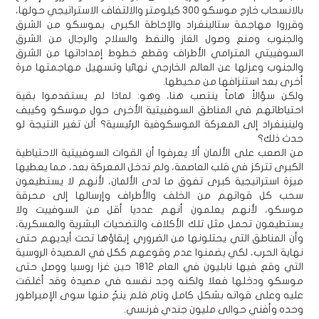
بالانسحاب خارج موسكو 300 كيلومتر والالتفاف الاستراتيجي حولها،
وقرروا مهاجمة ستالينغراد والإحاطة الكبرى بموسكو من الشرق
والجنوب ومنع وصول الغاز والنفط والسلاح والرجال من الشرق
السوفييتي المترامي الأطراف وقطع خطوط إمداداتها من الشرق
والجنوب وعزلها عن العالم الخارجي نهائيا وتسهيل مهاجمتها مرة
أخرى بعد استنزافها من محيطها.
ولكن سؤالاً هاماً ينتصب هنا، وهو: لماذا لم يستقدموا بقية
احتياطاتهم في المناطق السوفييتية الأخرى حول موسكو وكييف
ولينينغراد إلى المعركة الموسكوفية الرئيسية؟ ألن تغير النتيجة لو
حدث ذلك؟
من الصعب على الألمان ألا يعرفوا أن القوات السوفييتية الاحتياطية
الكبرى تتركز في قلب العاصمة، ولم تدخل المعركة بعد، مما يعطيها
ميزة استراتيجية كبرى تفوق ما لدى الألمان، لأنهم لا يستطيعون
سحب كل قواتهم من الخلف والأطراف وإرسالها إلى محرقة
موسكو، لأنهم يعلمون أنهم عدديا أقل من السوفييت ولا
يستطيعون تحمل مثل تلك الأكلاف والتضحيات البشرية والعسكرية،
وأن المناطق التي يحتلونها من الضروري إبقاؤها تحت أيديهم حتى
نهاية الحرب، لكي يضمنوا عدم وقوعهم ككل في المصيدة الروسية
التي وقع فيها نابليون في العام 1812 حين غزا روسيا ووصل حتى
موسكو ودخلها فعلا ولكنه وجد نفسه في مصيدة وقد أغلقت
عليه وعلى قواته بشكل كامل وتام فلم ينجُ منها سوى الإمبراطور
وحده وأفني حوالى مليون جندي فرنسي.