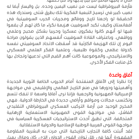
التي لا يأتيها الباطل من بين يديها ولا من خلفها.
فأزمة البيروقراطية ليست من نصيب اليمين وحده، بل واليسار أيضا له
نصيب كبير في ترسيخ التبعية الفكرية تلك بطرق شتى. وسندرك هذه
الحقيقة لو راجعنا تاريخ ووقائع ومجريات الحرب السوفييتية في
أفغانستان وكيف تكبد السوفييت هزيمة نكراء ما كان لهم أن يقعوا
فيها لو أنهم كانوا يفكرون عسكريا وحربيا بشكل صحيح وعلمي
وواقعي، وباعتراف القادة السوفييت أنفسهم الذين يقولون صراحة
اليوم إن تلك الهزيمة الكارثية قد أسقطت الاتحاد السوفييتي نفسه
كدولة عظمى وكقوة طليعية، وعلمية الفكر العلمي العسكري
والاستراتيجي، والموضوعية كانت أهم القيم التي تدعيها وتجادل بها
كل منابت الفكر الأخرى.
آفاق واعدة
إذا نظرنا إلى الآفاق المنفتحة أمام الحروب الخاصة الثورية الجديدة
وأهميتها ودورها في صنع التاريخ العالمي والإقليمي في مواجهة
الإمبريالية الصهيونية والرجعية فإننا نرى آفاقا واسعة لا تنفك تتسع
وتكتسب مجالات ومواقع وأراضي جديدة في الخارطة الدولية، فهي
المخرج الوحيد من أزمة التركيب العسكري البيروقراطي التقليدي
الفاشل، في مواجهة القوى الصهيونية الاستعمارية الإرهابية
المتحالفة، التي تطبق أحدث الاستراتيجيات العسكرية السياسية في
مواجهة القوى العربية الوطنية الإسلامية والدولية الاستقلالية.
لقد أثبتت كافة التجارب التاريخية التي مرت به البشرية المقاومة
المقهورة أنها في ظل توازن القوى الدولي الذي كان ومازال يميل