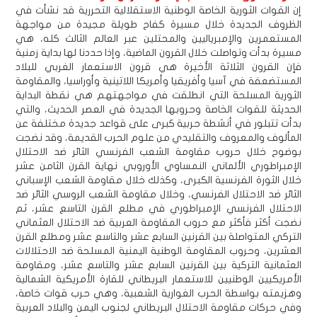
إن القوات الثورية الخاصة الوطنية الاستقلالية التحررية قد نشأت في
الظروف الجديدة خلال مسيرة كفاح طويلة مجيدة من مواجهة
المستعمرين والإمبرياليين والمحتلين عبر العالم الثالث كله، هي
مسيرة بدأت وتواصلت خلال القرون الماضية، وإذا حددنا لها بداية زمنية
فإن القرون الثلاثة الأخيرة هي قرون الاستعمار الغربي للبلاد
المستضعفة في آسيا وأفريقيا وأمريكا اللاتينية وأوراسيا، والمقاومة
الثورية المسلحة التي انطلقت في مواجهتهم هي نقطة البداية
الحديثة للقوات الخاصة وحروبها الجديدة في العصر الحديث، والتي
بدأت تتبلور في أنشطة حربية كبرى على قواعد جديدة مختلفة عن
المألوف والمعروف والتقليدي من علوم الحرب القديمة، وقد نضجت
بوضوح خلال حروب مقاومة الشعب الفرنسي الثائر ضد الاحتلال
الإمبراطوري الألماني النمساوي الأوروبي نهاية القرن الثامن عشر
خلال الثورة الفرنسية الكبرى، وكذلك خلال مقاومة الشعب الإسباني
الثائر ضد الاحتلال الفرنسي، وخلال مقاومة الشعب الروسي الثائر ضد
الاحتلال الفرنسي الإمبراطوري في مطلع القرن التاسع عشر، ثم
نضجت أكثر فأكثر مع حروب المقاومة العربية ضد الاحتلال العثماني
التركي المتواصلة بين القرنين السابع عشر والتاسع عشر ومطلع القرن
العشرين، وحروب المقاومة الوطنية اليمنية المسلحة ضد الاحتلالات
العثمانية التركية بين القرنين السابع عشر والتاسع عشر، ومقاومة
الأمريكيين الوطنيين للاستعمار البريطاني للقارة الأمريكية الشمالية
وهزيمته بواسطة الحرب الغوارية الشعبية، وهي حرب قوات خاصة،
وفي حركات مقاومة الاحتلال البريطاني لجنوب اليمن والبلاد العربية