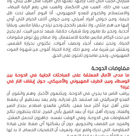
سيارتي الجيب التي كنت أركبها، بعتها كي أصرف على أهل بيتي، ولا
عيب في ذلك، العيب في الانكسار، والعيب في رفع الراية البيضاء،
والاستسلام والخنوع للعدو الصهيوني، أنا اليوم أعيش تحت ظل
خيمة، ومن حولي أفراد أسرتي، ومن حولي آلاف الخيام التي أوى
إليها من هم مثلي، ولا نشعر بالخجل ونحن نرتدي بقايا ملابس، وبقايا
أحذية، ونحن بلا صابون وبلا شفرات حلاقة، فبعد تدمير البيت، لم يخرج
من تحت الركام ملابس صالحة للاستعمال، ولا مصادر رزق توفر مقومات
الحياة، ونحن نصف أحياء ونصف أموات، نكتوي بحرارة الشمس،
ونفتش عن شربة ماء، ومع ذلك، إرادة الحياة أقوى من شهوة الموت
الصهيوني، ونحن صامدون ثابتون على الحق.
مفاوضات الدوحة
ما مدى الآمال المعلقة على المباحثات الجارية في الدوحة بين
الوسطاء وبين الطرف الصهيوني والأمريكي، حول إيقاف النار في
غزة؟
يراقب الناس ما يجري في الدوحة، ويتابعون الأخبار، وهم واثقون أن
العدو الإسرائيلي قد استنفد كل قدراته، ولم يعد يستطيع أن يضغط
على أهل غزة أكثر مما فعل، بالتالي فالعدو اصطدم بجدار الصبر
والعناد، ويدرك أهل غزة أن بعد الضيق يأتي الفرج، لذلك ينتظرون نتائج
المفاوضات في الدوحة، وفي الوقت نفسه، جاهزون لتحمل الفشل،
والمزيد من القصف والتجويع، دون أن يشكلوا أي ضغط على قيادة
المقاومة، التي تدرك واقع غزة، وتعرف أن التضحيات الجسام، لا بد لها
من مكافأة سياسية بمقدار التضحية.