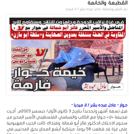
المُطبعة والخانعة
تم النشر بواسطة
عادل عبده بشر / لا ميديا
حوار - عادل عبده بشر / لا ميديا -
قبل تسعة أشهر وتحديداً بتاريخ 3 كانون الأول/ ديسمبر 2023م، أجرت
صحيفة «لا» حواراً مع الكاتب والسياسي الفلسطيني الأسير المحرر من
سجون الاحتلال الدكتور فائز أبو شمالة. وقتذاك كانت الحرب الصهيونية
على غزة قد قطعت 58 يوماً، مرتكبة أبشع المجازر بحق المدنيين في