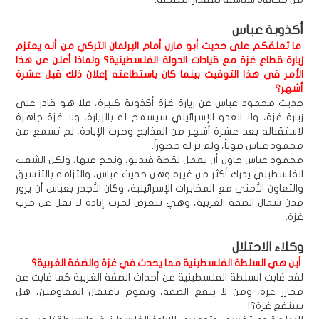
أكذوبة عباس
ما تعلقكم على حديث أبو مازن أمام البرلمان التركي من أنه يعتزم
زيارة قطاع غزة مع قيادات الدولة الفلسطينية؟ ولماذا أعلن عن هذا
الأمر في هذا التوقيت بينما كان باستطاعته إعلان ذلك قبل عشرة
أشهر؟
حديث محمود عباس عن زيارة غزة أكذوبة كبيرة، فلا هو قادر على
زيارة غزة، ولا العدو الإسرائيلي سيسمح له بالزيارة، ولا غزة جاهزة
لاستقباله بعد عشرة أشهر من المذابح وحرب الإبادة، لم تسمع من
محمود عباس صوتاً، ولم تر له حضوراً.
محمود عباس حاول أن يعمل لقطة فيديو، ونجح فيها، ولكن الشعب
الفلسطيني يدرك أكثر من غيره وهن حديث عباس، والتزامه بالتنسيق
والتعاون الأمني مع المخابرات الإسرائيلية، وكان الأجدر بعباس أن يزور
مدن شمال الضفة الغربية، وهي تتعرض لحرب إبادة لا تقل عن حرب
غزة.
وكلاء الاحتلال
أين هي السلطة الفلسطينية مما يحدث في غزة والضفة الغربية؟
لقد غابت السلطة الفلسطينية عن أحداث الضفة الغربية كما غابت عن
مجازر غزة، ومن لا ينفع الضفة، ويقوم باعتقال المقاومين، هل
سينفع غزة؟!