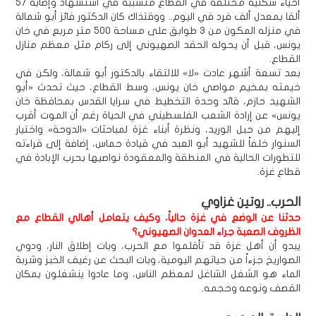
أحياء سكنية مختلفة في القطاع متسببة في استشهاد وإصابة 57
ألفا بمعدل ألف فرد في اليوم.. ووقتذاك كان الدكتور فائز أبو شمالة
في منزله المكون من 3 طوابق على مساحة 500 متر مربع في خان
يونس، قبل أن يحوله الحقد الصهيوني إلى ركام مثل معظم منازل
القطاع.
بعد تسعة أشهر عادت «لا» للالتقاء بالدكتور أبو شمالة، ولكن في
خيمته بمخيم مواصي خان يونس، وسط القطاع، حيث تحدث «أبو
الشهيد حازم، قائد وحدة التخطيط في سرايا القدس بمحافظة خان
يونس» عن إرادة الشعب الفلسطيني في الحياة رغم أن الموت أقرب
إليهم من حبل الوريد، ونظرة أبناء غزة لمباحثات «الدوحة» واختيار
السنوار خلفاً للشهيد أبو العبد في قيادة حماس، إضافة إلى قراءته
للتطورات الحالية في المنطقة والمعقودة نواصيها بحرب الإبادة في
قطاع غزة.
الحرب.. روتين غزاوي
حدثنا عن الوضع في غزة حالياً، وكيف يتعامل أهالي القطاع مع
الظروف الصعبة جراء العدوان الصهيوني؟
يبدو أن أهل غزة قد تأقلموا مع الحرب، وبات إطلاق النار، ودوي
الصواريخ جزءاً من حياتهم اليومية، وبات البحث عن رغيف الخبز وشربة
الماء هو الشغل الشاغل لمعظم الناس، وما عادوا ينشغلون بمكان
القصف ونوعه وحجمه.