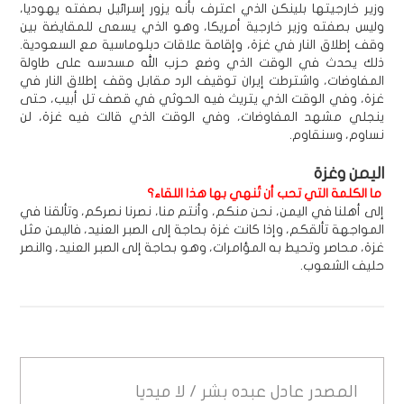
وزير خارجيتها بلينكن الذي اعترف بأنه يزور إسرائيل بصفته يهوديا،
وليس بصفته وزير خارجية أمريكا، وهو الذي يسعى للمقايضة بين
وقف إطلاق النار في غزة، وإقامة علاقات دبلوماسية مع السعودية.
ذلك يحدث في الوقت الذي وضع حزب الله مسدسه على طاولة
المفاوضات، واشترطت إيران توقيف الرد مقابل وقف إطلاق النار في
غزة، وفي الوقت الذي يتريث فيه الحوثي في قصف تل أبيب، حتى
ينجلي مشهد المفاوضات، وفي الوقت الذي قالت فيه غزة، لن
نساوم، وسنقاوم.
اليمن وغزة
ما الكلمة التي تحب أن تُنهي بها هذا اللقاء؟
إلى أهلنا في اليمن، نحن منكم، وأنتم منا، نصرنا نصركم، وتألقنا في
المواجهة تألقكم، وإذا كانت غزة بحاجة إلى الصبر العنيد، فاليمن مثل
غزة، محاصر وتحيط به المؤامرات، وهو بحاجة إلى الصبر العنيد، والنصر
حليف الشعوب.
المصدر
عادل عبده بشر / لا ميديا