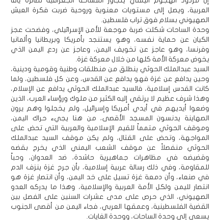
إن مردود الهجوم اليمني يتجاوز المساحة الجغرافية لطائرة يافا
العربية، ويصل إلى مستويات معنوية وروحية ضربت فكرة العيش
الصهيوني بسلام فوق تراب فلسطين.
وحدة الساحات شكلت ضربة موجعة للأمن الإسرائيلي، وفضحت عجز
الكيان عن حماية نفسه، وهو يستنجد بأمريكا وبريطانيا وألمانيا
وفرنسا، وهو عاجز عن تخويف اليمن، وعاجز عن ردع اليمن الذي
يخوض معركة الأمة كلها من خلال معركة غزة.
السيد عبدالملك الحوثي ينطلق من منطلقات وطنية وقومية ودينية،
وحين يدافع عن غزة فهو يدافع عن القدس، وعن كل فلسطين، ولما
كانت القدس إسلامية، فالسيد عبدالملك الحوثي يدافع عن الإسلام،
وهذا شرف عظيم لا يرتقي إليه الكثير من ملوك ورؤساء العرب، الذين
وضعوا أيديهم في أيدي أمريكا وإسرائيل، ولم يخجلوا وهم يرون
الصهاينة يدنسون المسجد الأقصى، من هنا يجيء حراك اليمن،
وموقف الحوثي متمماً للقيم الإسلامية والعربية التي تحض على
المواجهة، وتحض على القتال، ولم يكن موقف السيد عبدالملك
الحوثي منفصلاً عن موقف الشعب اليمني الذي يخرج بقضه
وقضيضه في مظاهرات جماهيرية حاشدة، ضد العدوان، وحباً
للمقاومة، وفي ذلك رسالة عربية إسلامية، بأن جرح غزة ينزف الدم
في صنعاء، وأن دمعة غزة تسيل على خد اليمن، وأن انتصار غزة هو
انتصار لليمن ولكل الأمة العربية والإسلامية، وهذا ما يدركه العدو
الصهيوني، الذي حرص على مدى عشرات السنين على الفصل بين
القضية الفلسطينية، وعمقها العربي، فجاء اليمن من أقصى الجنوب
يسعى إلى وحدة الساحات، ووحدة الغايات.