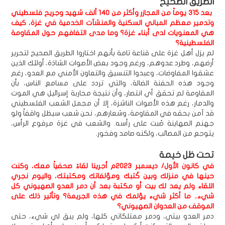
الطريق الصحيح
بعد 315 يوماً من المجازر وأكثر من 140 ألف شهيد وجريح فلسطيني
وتدمير معظم المباني السكنية والمنشآت الخدمية في غزة، كيف
هي المعنويات لدى أبناء غزة؟ وما مدى التفافهم حول المقاومة
الفلسطينية؟
لم يزل أهل غزة على قناعة تامة بأنهم اختاروا الطريق الصحيح لتحرير
أرضهم، وطرد عدوهم، ورغم وجود بعض الأصوات الشاذة، أولئك الذين
عشقوا المفاوضات، وعبدوا التنسيق والتعاون الأمني مع العدو، رغم
وجود هذه الحفنة الضالة، والتي تردد على مسامع الناس، بأن
المقاومة لم تحقق أي انتصار، وأن نتيجة محاربة إسرائيل هي الموت
والدمار، رغم هذه الأصوات الناشزة، إلا أن مجمل الشعب الفلسطيني
قد آمن بحقه في المقاومة، وشعارهم، نحن شعب سيظل واقفاً ولو
جهنم الصهاينة صُبت على رأسه. والشعب في غزة مرفوع الرأس،
يتوجع من المصائب، ولكنه صامد وفخور.
تحت ظل خيمة
في كانون الأول/ ديسمبر 2023م أجرينا لقاءً صحفياً معك، وكنت
حينها في منزلك وبين كُتبك ومؤلفاتك ومكتبتك، واليوم نجري
اللقاء ولم يعد لك بيت أو مكتبة بعد أن دمر العدو الصهيوني كل
شيء.. ما أكثر شيء يؤلمك في هذه الجريمة؟ وتأثير ذلك على
الموقف من العدوان الصهيوني؟
دمر العدو بيتي، ودمر ممتلكاتي كلها، ولم يبق لي شيء، حتى