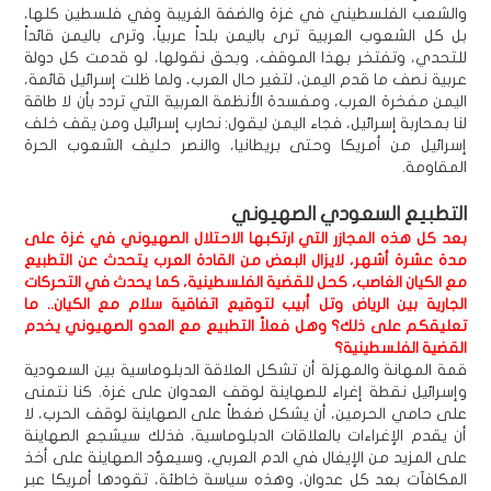
والشعب الفلسطيني في غزة والضفة الغريبة وفي فلسطين كلها،
بل كل الشعوب العربية ترى باليمن بلداً عربياً، وترى باليمن قائداً
للتحدي، وتفتخر بهذا الموقف، وبحق نقولها، لو قدمت كل دولة
عربية نصف ما قدم اليمن، لتغير حال العرب، ولما ظلت إسرائيل قائمة،
اليمن مفخرة العرب، ومفسدة الأنظمة العربية التي تردد بأن لا طاقة
لنا بمحاربة إسرائيل، فجاء اليمن ليقول: نحارب إسرائيل ومن يقف خلف
إسرائيل من أمريكا وحتى بريطانيا، والنصر حليف الشعوب الحرة
المقاومة.
التطبيع السعودي الصهيوني
بعد كل هذه المجازر التي ارتكبها الاحتلال الصهيوني في غزة على
مدة عشرة أشهر، لايزال البعض من القادة العرب يتحدث عن التطبيع
مع الكيان الغاصب، كحل للقضية الفلسطينية، كما يحدث في التحركات
الجارية بين الرياض وتل أبيب لتوقيع اتفاقية سلام مع الكيان.. ما
تعليقكم على ذلك؟ وهل فعلاً التطبيع مع العدو الصهيوني يخدم
القضية الفلسطينية؟
قمة المهانة والمهزلة أن تشكل العلاقة الدبلوماسية بين السعودية
وإسرائيل نقطة إغراء للصهاينة لوقف العدوان على غزة. كنا نتمنى
على حامي الحرمين، أن يشكل ضغطاً على الصهاينة لوقف الحرب، لا
أن يقدم الإغراءات بالعلاقات الدبلوماسية، فذلك سيشجع الصهاينة
على المزيد من الإيغال في الدم العربي، وسيعوِّد الصهاينة على أخذ
المكافآت بعد كل عدوان، وهذه سياسة خاطئة، تقودها أمريكا عبر