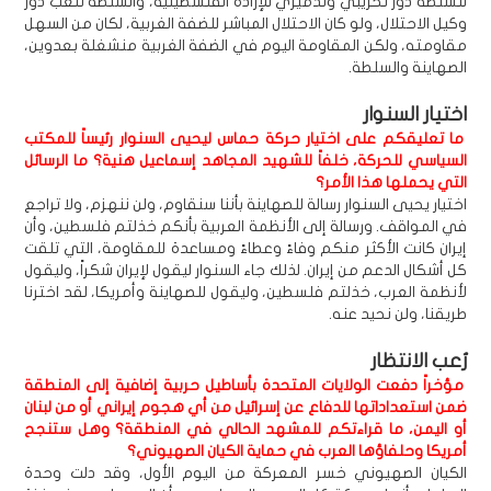
للسلطة دور تخريبي وتدميري للإرادة الفلسطينية، والسلطة تلعب دور
وكيل الاحتلال، ولو كان الاحتلال المباشر للضفة الغربية، لكان من السهل
مقاومته، ولكن المقاومة اليوم في الضفة الغربية منشغلة بعدوين،
الصهاينة والسلطة.
اختيار السنوار
ما تعليقكم على اختيار حركة حماس ليحيى السنوار رئيساً للمكتب
السياسي للحركة، خلفاً للشهيد المجاهد إسماعيل هنية؟ ما الرسائل
التي يحملها هذا الأمر؟
اختيار يحيى السنوار رسالة للصهاينة بأننا سنقاوم، ولن ننهزم، ولا تراجع
في المواقف. ورسالة إلى الأنظمة العربية بأنكم خذلتم فلسطين، وأن
إيران كانت الأكثر منكم وفاءً وعطاءً ومساعدة للمقاومة، التي تلقت
كل أشكال الدعم من إيران. لذلك جاء السنوار ليقول لإيران شكراً، وليقول
لأنظمة العرب، خذلتم فلسطين، وليقول للصهاينة وأمريكا، لقد اخترنا
طريقنا، ولن نحيد عنه.
رُعب الانتظار
مؤخراً دفعت الولايات المتحدة بأساطيل حربية إضافية إلى المنطقة
ضمن استعداداتها للدفاع عن إسرائيل من أي هجوم إيراني أو من لبنان
أو اليمن، ما قراءتكم للمشهد الحالي في المنطقة؟ وهل ستنجح
أمريكا وحلفاؤها العرب في حماية الكيان الصهيوني؟
الكيان الصهيوني خسر المعركة من اليوم الأول، وقد دلت وحدة