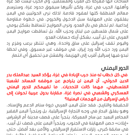
الساحات أنها معركة كل العرب والمسلمين، وأن الحرب ليست ضد غزة
وأهلها، الحرب في غزة، ولكن تأثيرها سيفوق حدود غزة، وسترسم
معالم المنطقة كلها لعقود قادمة. لذلك نرى الحوثيين في اليمن
يغلقون على الصهاينة سبل الدخول والخروج، في خطوة مقاومة
إبداعية، لم تخطر في بال العدو، ونرى الصواريخ تتساقط بشكل يومي
على شمال فلسطين من لبنان وحزب الله، بل تساقطت صواريخ اليمن
العربي على تل أبيب، بشكل أربك حسابات العدو.
واليوم تقف إسرائيل على ساق واحدة، وهي تنتظر برعب وفزع رد
اليمن ورد حزب الله ورد إيران، في موقف غير مسبوق، وفي لحظة
تبدو فيها إسرائيل أقرب إلى الهزيمة، والفشل من تحقيق أي انتصار.
الدور اليمني
في كل خطاب له منذ حرب الإبادة في غزة، يؤكد السيد عبدالملك بدر
الدين الحوثي، أن اليمن لن يتراجع عن موقفه المساند لشعبنا
الفلسطيني، مهما كانت التحديات.. ما تقييمكم للدور اليمني
العسكري والشعبي في نصرة غزة، مقارنة بدول عربية تحولت إلى
حُراس لإسرائيل من الهجمات اليمنية؟
للحقيقة والتاريخ، فقد مثل اليمن العربي ذروة سنام الدعم والإسناد،
وهو يغلق البحار في وجه التجارة الإسرائيلية، بل ويتجرأ اليمن الفقير
المحاصر البعيد عن ساح المعركة، يتجرأ على قصف مدينة أم الرشراس
«إيلات» حصن الصهاينة في الجنوب، ويتجرأ اليمن على قصف تل أبيب،
في سابقة كبرى، زلزلت الاستقرار الإسرائيلي، والأمن بغد أفضل، حتى