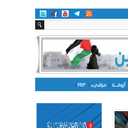
أروقـــة
|
مرافىء
|
PDF
|