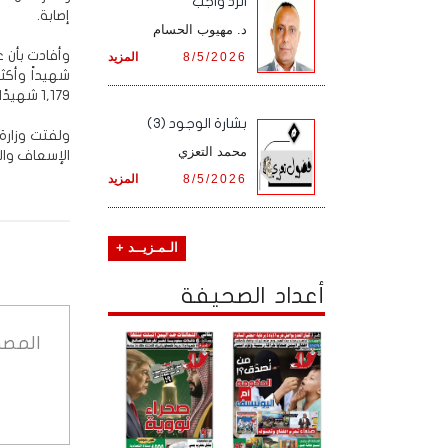
الرد واجب
إصابة.
د. مهيوب الحسام
8/5/2026
المزيد
1,179 شهيدًا وأكثر من 7,957 إصابة.
بشارة الوجود (3)
ولفتت وزارة
محمد التعزي
الإسعاف وال
8/5/2026
المزيد
الـمـزيــد +
أعداد الصحيفة
المصد