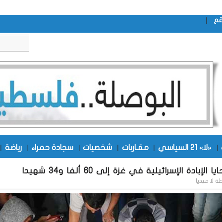
|
قع
|
«لا» 21 السياسي
|
مقـاربات
|
شخصيات
|
سجادة حمراء
|
رياضة
|
الإبادة الإسرائيلية في غزة إلى 60 ألفا و34 شهيدا
طة
لا ميديا