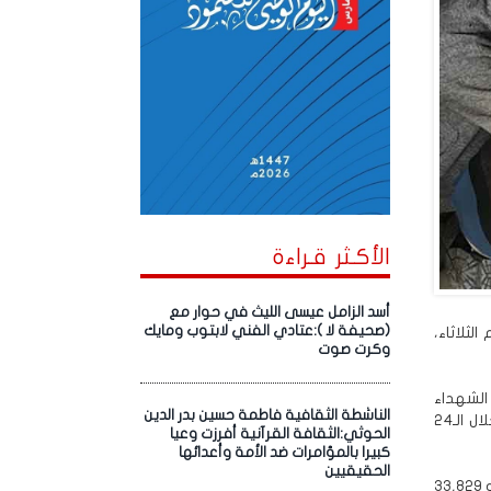
الأكـثر قـراءة
أسد الزامل عيسى الليث في حوار مع
(صحيفة لا ):عتادي الفني لابتوب ومايك
ثلاثاء،
وكرت صوت
الشهداء
الناشطة الثقافية فاطمة حسين بدر الدين
والجرحى جراء العدوان الإسرائيلي على القطاع، أنه وصل إلى مستشفيات قطاع غزة خلال الـ24
الحوثي:الثقافة القرآنية أفرزت وعيا
كبيرا بالمؤامرات ضد الأمة وأعدائها
الحقيقيين
وذكرت أن حصيلة الشهداء والإصابات منذ 18 مارس 2025 حتى اليوم بلغت 8,867 شهيدًا و 33,829