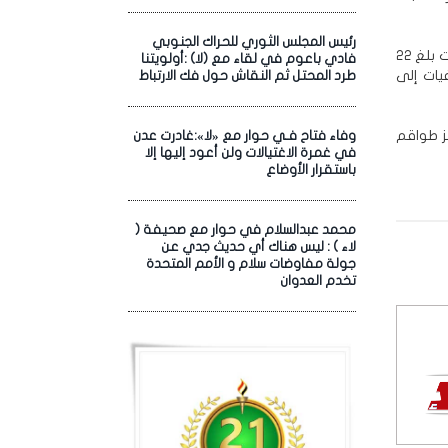
رئيس المجلس الثوري للحراك الجنوبي
وأفادت بأن عدد ما وصل إلى المستشفيات خلال الـ24 ساعة الماضية من شهداء المساعدات بلغ 22
فادي باعوم في لقاء مع (لا) :أولويتنا
شفيات إلى
طرد المحتل ثم النقاش حول فك الارتباط
ز طواقم
وفاء فتاح فـي حوار مع «لا»:غادرت عدن
في غمرة الاغتيالات ولن أعود إليها إلا
باستقرار الأوضاع
محمد عبدالسلام في حوار مع صحيفة (
لاء ) : ليس هناك أي حديث جدي عن
جولة مفاوضات سلام و الأمم المتحدة
تخدم العدوان