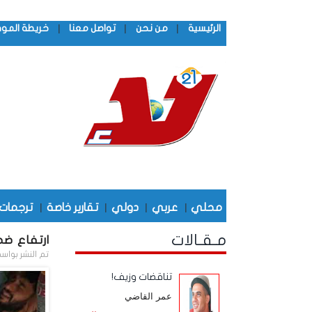
|
|
|
الرئيسية
من نحن
تواصل معنا
خريطة المو
محلي
|
عربي
|
دولي
|
تقارير خاصة
|
ترجمات
مـقـالات
ارتفاع ضحايا 
تم النشر بواس
تناقضات وزيف!
عمر القاضي