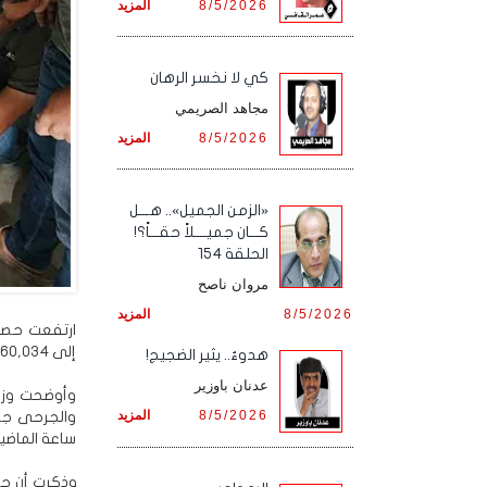
8/5/2026
المزيد
كي لا نخسر الرهان
مجاهد الصريمي
8/5/2026
المزيد
«الزمن الجميل».. هـــل
كـــان جميــــلاً حقـــاً؟!
الحلقة 154
مروان ناصح
8/5/2026
المزيد
ارتفعت حصيل
إلى 60,034 شهيدًا و145,870 إصابة منذ السابع من أكتوبر للعام 2023م.
هدوءٌ.. يثير الضجيج!
عدنان باوزير
وأوضحت وزار
8/5/2026
المزيد
ساعة الماضية، 113 شهيدًا (منهم 1 شهيد انتشال) و 7