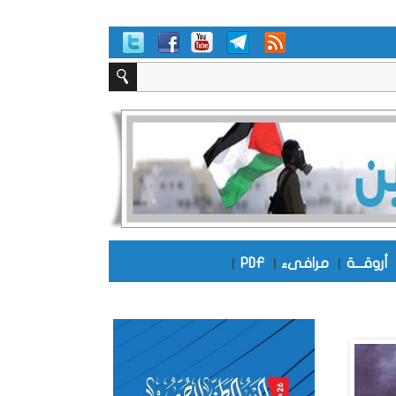
أروقـــة
|
مرافىء
|
PDF
|