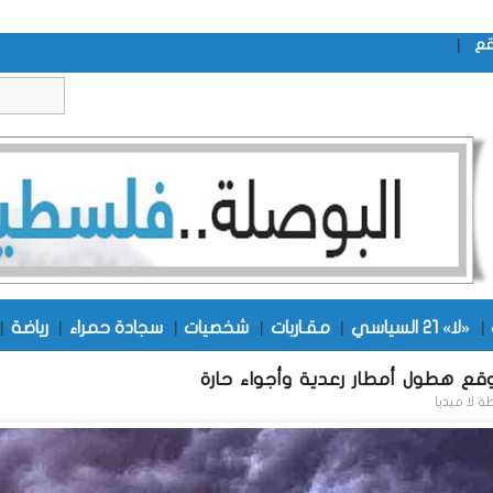
|
قع
|
«لا» 21 السياسي
|
مقـاربات
|
شخصيات
|
سجادة حمراء
|
رياضة
|
توقع هطول أمطار رعدية وأجواء حارة
طة
لا ميديا