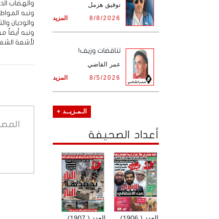
والهضاب الدا
توفيق هزمل
ونبه المواط
8/8/2026
المزيد
والوديان وال
ونبه أيضاً م
لأشعة الشمس
تناقضات وزيف!
عمر القاضي
8/5/2026
المزيد
الـمـزيــد +
المصد
أعداد الصحيفة
العدد ( 1906)
العدد ( 1907)