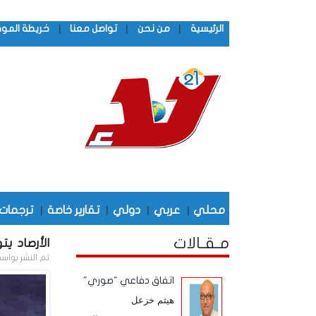
|
|
|
الرئيسية
من نحن
تواصل معنا
خريطة المو
محلي
|
عربي
|
دولي
|
تقارير خاصة
|
ترجمات
مـقـالات
الأرصاد ي
تم النشر بواس
اتفاق دفاعي "صوري"
هيثم خزعل